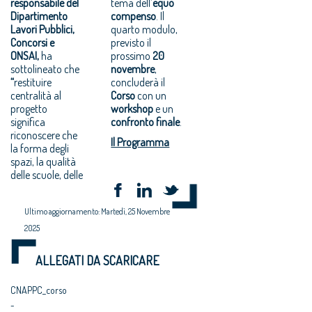
responsabile del
tema dell’
equo
Dipartimento
compenso
. Il
Lavori Pubblici,
quarto modulo,
Concorsi e
previsto il
ONSAI,
ha
prossimo
20
sottolineato che
novembre
,
“
restituire
concluderà il
centralità al
Corso
con un
progetto
workshop
e un
significa
confronto finale
.
riconoscere che
Il Programma
la forma degli
spazi, la qualità
delle scuole, delle
Ultimo aggiornamento: Martedì, 25 Novembre
2025
ALLEGATI DA SCARICARE
CNAPPC_corso
-