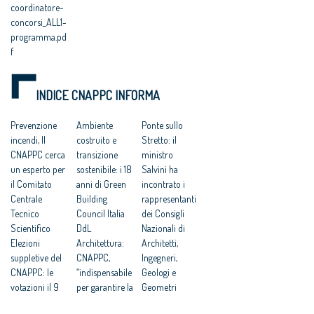
coordinatore-
concorsi_ALL1-
programma.pd
f
INDICE CNAPPC INFORMA
Prevenzione
Ambiente
Ponte sullo
incendi, Il
costruito e
Stretto: il
CNAPPC cerca
transizione
ministro
un esperto per
sostenibile: i 18
Salvini ha
il Comitato
anni di Green
incontrato i
Centrale
Building
rappresentanti
Tecnico
Council Italia
dei Consigli
Scientifico
DdL
Nazionali di
Elezioni
Architettura:
Architetti,
suppletive del
CNAPPC,
Ingegneri,
CNAPPC: le
“indispensabile
Geologi e
votazioni il 9
per garantire la
Geometri
giugno 2026
qualità”
Dal Brasile alla