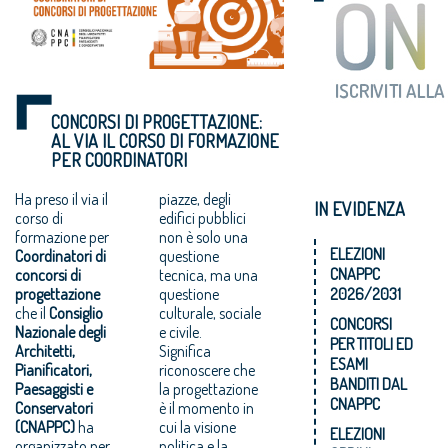
CONCORSI DI PROGETTAZIONE:
AL VIA IL CORSO DI FORMAZIONE
PER COORDINATORI
Ha preso il via il
piazze, degli
IN EVIDENZA
corso di
edifici pubblici
formazione per
non è solo una
ELEZIONI
Coordinatori di
questione
CNAPPC
concorsi di
tecnica, ma una
progettazione
questione
2026/2031
che il
Consiglio
culturale, sociale
CONCORSI
Nazionale degli
e civile.
PER TITOLI ED
Architetti,
Significa
ESAMI
Pianificatori,
riconoscere che
BANDITI DAL
Paesaggisti e
la progettazione
CNAPPC
Conservatori
è il momento in
(CNAPPC)
ha
cui la visione
ELEZIONI
organizzato per
politica e la