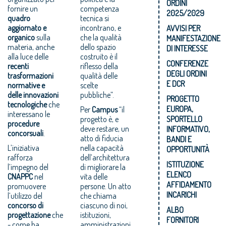
ORDINI
fornire un
competenza
2025/2029
quadro
tecnica si
aggiornato e
incontrano, e
AVVISI PER
organico
sulla
che la qualità
MANIFESTAZIONE
materia, anche
dello spazio
DI INTERESSE
alla luce delle
costruito è il
CONFERENZE
recenti
riflesso della
DEGLI ORDINI
trasformazioni
qualità delle
E DCR
normative e
scelte
delle innovazioni
pubbliche”.
PROGETTO
tecnologiche
che
EUROPA,
Per
Campus
“il
interessano le
progetto è, e
SPORTELLO
procedure
deve restare, un
INFORMATIVO,
concorsuali
.
atto di fiducia
BANDI E
L’iniziativa
nella capacità
OPPORTUNITÀ
rafforza
dell’architettura
ISTITUZIONE
l’impegno del
di migliorare la
ELENCO
CNAPPC
nel
vita delle
AFFIDAMENTO
promuovere
persone. Un atto
INCARICHI
l’utilizzo del
che chiama
concorso di
ciascuno di noi,
ALBO
progettazione
che
istituzioni,
FORNITORI
- come ha
amministrazioni,