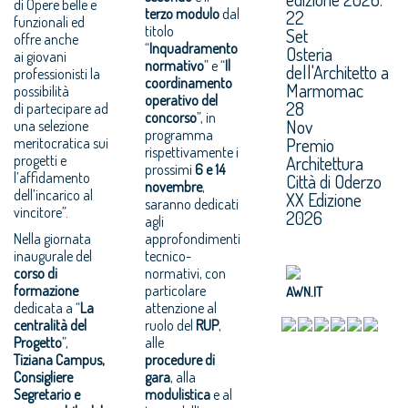
di Opere belle e
terzo modulo
dal
22
funzionali ed
titolo
Set
offre anche
“
Inquadramento
Osteria
ai giovani
normativo
” e “
Il
dell'Architetto a
professionisti la
coordinamento
Marmomac
possibilità
operativo del
28
di partecipare ad
concorso
”, in
Nov
una selezione
programma
Premio
meritocratica sui
rispettivamente i
progetti e
Architettura
prossimi
6 e 14
l’affidamento
Città di Oderzo
novembre
,
dell’incarico al
XX Edizione
saranno dedicati
vincitore”.
2026
agli
Nella giornata
approfondimenti
inaugurale del
tecnico-
corso di
normativi, con
formazione
particolare
AWN.IT
dedicata a “
La
attenzione al
centralità del
ruolo del
RUP
,
Progetto
”,
alle
Tiziana Campus,
procedure di
Consigliere
gara
, alla
Segretario e
modulistica
e al