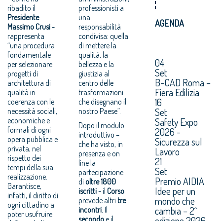
ribadito il
professionisti a
Presidente
una
AGENDA
Massimo Crusi
-
responsabilità
rappresenta
condivisa: quella
“una procedura
di mettere la
fondamentale
qualità, la
04
per selezionare
bellezza e la
Set
progetti di
giustizia al
B-CAD Roma –
architettura di
centro delle
Fiera Edilizia
qualità in
trasformazioni
16
coerenza con le
che disegnano il
Set
necessità sociali,
nostro Paese”.
economiche e
Safety Expo
Dopo il modulo
formali di ogni
2026 -
introduttivo –
opera pubblica e
Sicurezza sul
che ha visto, in
privata, nel
Lavoro
presenza e on
rispetto dei
21
line la
tempi della sua
Set
partecipazione
realizzazione.
Premio AIDIA
di
oltre 1800
Garantisce,
Idee per un
iscritti
- il
Corso
infatti, il diritto di
mondo che
prevede altri
tre
ogni cittadino a
cambia – 2^
incontri
. Il
poter usufruire
secondo
e il
edizione 2026.