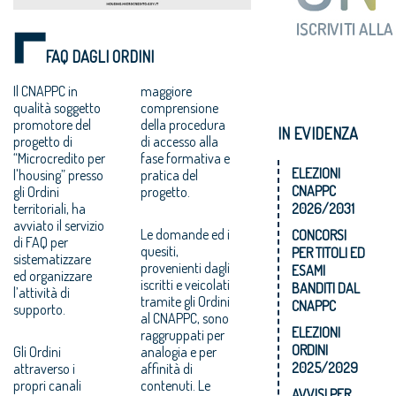
FAQ DAGLI ORDINI
Il CNAPPC in
maggiore
qualità soggetto
comprensione
promotore del
della procedura
IN EVIDENZA
progetto di
di accesso alla
“Microcredito per
fase formativa e
ELEZIONI
l'housing” presso
pratica del
CNAPPC
gli Ordini
progetto.
territoriali, ha
2026/2031
avviato il servizio
Le domande ed i
CONCORSI
di FAQ per
quesiti,
PER TITOLI ED
sistematizzare
provenienti dagli
ESAMI
ed organizzare
iscritti e veicolati
BANDITI DAL
l’attività di
tramite gli Ordini
CNAPPC
supporto.
al CNAPPC, sono
ELEZIONI
raggruppati per
ORDINI
Gli Ordini
analogia e per
2025/2029
attraverso i
affinità di
propri canali
contenuti. Le
AVVISI PER