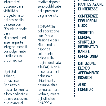
informativi,
relative risposte
MANIFESTAZIONE
possono dare
sono pubblicate
DI INTERESSE
visibilità al
nella presente
progetto nato
pagina del sito.
CONFERENZE
dal protocollo
DEGLI ORDINI
d’intesa con
E DCR
Il CNAPPC in
l’Ente Nazionale
collaborazione
PROGETTO
per il
con L’Ente
EUROPA,
Microcredito ed
Nazionale per il
esserne parte
SPORTELLO
Microcredito
integrante con il
INFORMATIVO,
risponde
coinvolgimento
BANDI E
solamente
diretto verso i
OPPORTUNITÀ
online sulla
propri iscritti.
pagina dedicata
ISTITUZIONE
alle FAQ. Non è
ELENCO
Ogni Ordine
accettata per la
AFFIDAMENTO
italiano,
richiesta di
INCARICHI
attraverso
chiarimenti,
ALBO
l’indirizzo di
nessuna altra
posta elettronica
forma scritta o
FORNITORI
a loro dedicato e
verbale, inviata
ad uso esclusivo,
agli uffici del
può inviare al
CNAPPC o