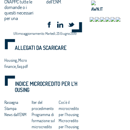
CNAPPC tutte le
dell’ENM.
domande o i
AWN.IT
quesiti necessari
per una
Ultimo aggiornamento: Martedì, 25 Giugno 2019
ALLEGATI DA SCARICARE
Housing_Micro
finance_faq.pdf
INDICE MICROCREDITO PER L'H
OUSING
Rassegna
Iter del
Cos'è il
Stampa
procedimento
microcredito
News dall’ENM
Programma di
per l'housing
formazione sul
Microcredito
microcredito
per l'housing.