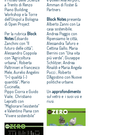
a Trento di Renzo
Amman di Foster &
Piano Building
Partners
Workshop e la Torre
dell’Unipol a Bologna
Block Notes
presenta
di Open Project
Alberto Zanni con La
casa sostenibile;
Per la rubrica
Block
Andrea Poggio con
Notes
Edoardo
Ripensiamo le città;
Zanchini con “Il
Alessandra Tafuro e
futuro delle città”;
Cettina Gallo; Maria
Alessandro Coppola
Berrini con “Una vita
con “Agricoltura
più verde”; Giuseppe
urbana”; Roberta
Schlitzer; Andrea
Paltrinieri e Francesco
Rinaldi e Maria Angela
Mele; Aurelio Angelini
Pucci ; Roberto
“(+) qualità (-)
D’Agostino con Nuove
quantità”; Mario
politiche urbane.
Cucinella;
Pippo Ciorra e Guido
Un
approfondimento
Viale; Christiano
sul vetro e i suoi usi e
Lepratti con
riusi.
“Migliorare l’esistente”
e Valentino Piana con
“Vivere sostenibile”