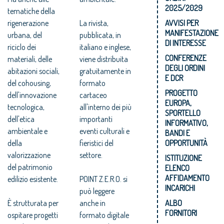
2025/2029
tematiche della
rigenerazione
La rivista,
AVVISI PER
MANIFESTAZIONE
urbana, del
pubblicata, in
DI INTERESSE
riciclo dei
italiano e inglese,
CONFERENZE
materiali, delle
viene distribuita
DEGLI ORDINI
abitazioni sociali,
gratuitamente in
E DCR
del cohousing,
formato
PROGETTO
dell'innovazione
cartaceo
EUROPA,
tecnologica,
all'interno dei più
SPORTELLO
dell'etica
importanti
INFORMATIVO,
ambientale e
eventi culturali e
BANDI E
della
fieristici del
OPPORTUNITÀ
valorizzazione
settore.
ISTITUZIONE
del patrimonio
ELENCO
AFFIDAMENTO
edilizio esistente.
POINT Z.E.R.O. si
INCARICHI
può leggere
È strutturata per
anche in
ALBO
FORNITORI
ospitare progetti
formato digitale