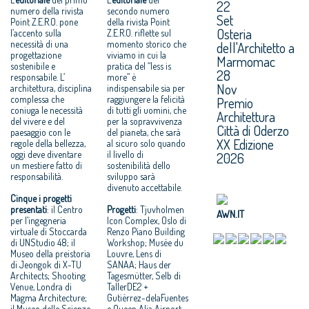
22
numero della rivista
secondo numero
Set
Point Z.E.R.O. pone
della rivista Point
Osteria
l’accento sulla
Z.E.R.O. riflette sul
necessità di una
momento storico che
dell'Architetto a
progettazione
viviamo in cui la
Marmomac
sostenibile e
pratica del “less is
28
responsabile. L’
more” è
Nov
architettura, disciplina
indispensabile sia per
complessa che
raggiungere la felicità
Premio
coniuga le necessità
di tutti gli uomini, che
Architettura
del vivere e del
per la sopravvivenza
Città di Oderzo
paesaggio con le
del pianeta, che sarà
XX Edizione
regole della bellezza,
al sicuro solo quando
oggi deve diventare
il livello di
2026
un mestiere fatto di
sostenibilità dello
responsabilità.
sviluppo sarà
divenuto accettabile.
Cinque i progetti
presentati
: il Centro
Progetti
: Tjuvholmen
AWN.IT
per l’ingegneria
Icon Complex, Oslo di
virtuale di Stoccarda
Renzo Piano Building
di UNStudio 48; il
Workshop; Musée du
Museo della preistoria
Louvre, Lens di
di Jeongok di X-TU
SANAA; Haus der
Architects; Shooting
Tagesmütter, Selb di
Venue, Londra di
TallerDE2 +
Magma Architecture;
Gutiérrez-delaFuentes
il Museo delle Scienze
e Queen Alia Airport,