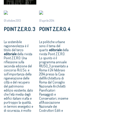
01 ottobre 2013
01 aprile 2014
POINT Z.E.R.O. 3
POINT Z.E.R.O. 4
La sostenibile
Le politiche urbane
ragionevolezza è il
sono il tema del
titolo del terzo
quarto
editoriale
della
editoriale
della rivista
rivista Point Z.E.R.O.
Point Z.E.R.O. Una
Lo spunto è il
riflessione sulla
programma annuale
seconda edizione del
RIUSO_3 presentato a
concorso Ri.U.So. e
Roma il 24 febbraio
sull’importanza della
2014 presso la Casa
rigenerazione delle
dell’Architettura di
città e del recupero
Roma dal Consiglio
del patrimonio
Nazionale Architetti
edilizio esistente, dato
Pianificatori
che l’età media degli
Paesaggisti e
edifici italiani è alta e
Conservatori, insieme
purtroppo la qualità,
all’Associazione
in termini energetici e
Nazionale dei
di sicurezza, è molto
Costruttori Edili e