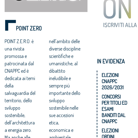
POINT ZERO
POINT Z.E.R.O. è
nell'ambito delle
una rivista
diverse discipline
promossa e
scientifiche e
IN EVIDENZA
patrocinata dal
umanistiche, al
CNAPPC ed è
dibattito
ELEZIONI
dedicata ai temi
ineludibile e
CNAPPC
della
sempre più
2026/2031
salvaguardia del
importante dello
CONCORSI
territorio, dello
sviluppo
PER TITOLI ED
sviluppo
sostenibile nelle
ESAMI
sostenibile,
sue accezioni
BANDITI DAL
CNAPPC
dell'architettura
etica,
a energia zero.
economica e
ELEZIONI
ORDINI
Ma anche alle
ambientale.