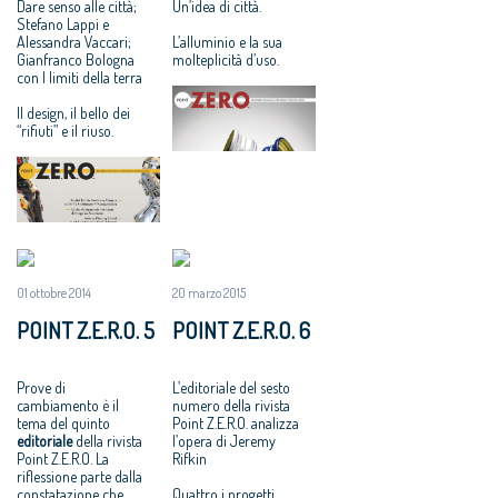
Dare senso alle città;
Un’idea di città.
Stefano Lappi e
Alessandra Vaccari;
L’alluminio e la sua
Gianfranco Bologna
molteplicità d’uso.
con I limiti della terra
Il design, il bello dei
“rifiuti” e il riuso.
01 ottobre 2014
20 marzo 2015
POINT Z.E.R.O. 5
POINT Z.E.R.O. 6
Prove di
L’editoriale del sesto
cambiamento è il
numero della rivista
tema del quinto
Point Z.E.R.O. analizza
editoriale
della rivista
l’opera di Jeremy
Point Z.E.R.O. La
Rifkin
riflessione parte dalla
constatazione che
Quattro i progetti