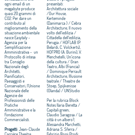
ogni email di un
presentati:
megabyte produce
Architettura sociale
quasi 20 grammi di
/Our House,
CO2. Per dare un
Kerteminde
contributo al
(Danimarca ) / Cebra
miglioramento della
Architecture; Il nuovo
situazione ambientale
volto dell’edilizia /
nasce Easytaly -
Cittadella dell’edilizia,
Agenzia per la
Perugia / HOFLAB (P.
Semplificazione
Belardi, C. Volckerts),
Amministrativa - un
HOFPRO (A. Burini), V.
Protocollo di intesa
Menchetelli; Un’icona
tra Consiglio
della cultura / Gran
Nazionale degli
Teatro, Albi (Francia)
Architetti,
/ Dominique Perrault
Pianificatori,
Architecture; Illusione
Paesaggisti e
teatrale / Theatre de
Conservatori, l’Unione
Stoep, Spijkenisse
Nazionale delle
(Olanda) / UNStudio
Agenzie dei
Professionisti delle
Per la rubrica Block
Pratiche
Notes Ilaria Beretta /
Amministrative e la
Capitali green;
Fondazione
Claudio Saragosa / La
Commercialisti.
città è un albero?;
Alessandra Marchetti;
Progetti
: Jean-Claude
Adriana S. Sferra /
Carrière Theatre,
Fabrizio Rossi Prodi;