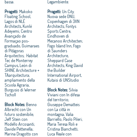
bassa.
Legambiente.
Progetti
: Makoko
Progetti:
Un City.
Floating School,
Nuova sede ONU,
Lagos di NLÉ
Copenhagen di 3XN
Architects, Kunlé
Architects; Fontys
Adeyemi; Centro
Sports Centre,
Avançado de
Eindhoven di
Formaçao pos-
Mecanoo Architecten;
graduado, Guimaraes
Fogo Island Inn, Fogo
di Pitágoras
di Saunders
Arquitectos; Habitat
Architecture,
Tec de Monterrey
Sheppard Case
Campus, León di
Architects; King David
SHINE Architecture +
the Builder
TAarquitectura;
International Airport,
ampliamento della
Kutaisi di UNStudio
Scuola Agraria,
Burgusio di Werner
Block Notes:
Silvia
Tscholl
Viviani con In difesa
del territorio;
Block Notes:
Benno
Giuseppe Dematteis
Albrecht con Un
con La città in
futuro sostenibile;
montagna; Valia
Jeff Stein con
Barriello; Paolo Pileri;
Modello Arcosanti;
Maria Teresa Roli e
Davide Pettenella;
Cristina Bianchetti;
Marina Dragotto con
Luca Reale con