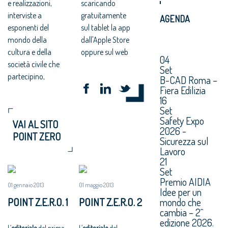
e realizzazioni,
scaricando
interviste a
gratuitamente
AGENDA
esponenti del
sul tablet la app
mondo della
dall'Apple Store
cultura e della
oppure sul web
04
società civile che
Set
partecipino,
B-CAD Roma –
Fiera Edilizia
16
Set
Safety Expo
VAI AL SITO
2026 -
POINT ZERO
Sicurezza sul
Lavoro
21
Set
Premio AIDIA
01 gennaio 2013
01 maggio 2013
Idee per un
POINT Z.E.R.O. 1
POINT Z.E.R.O. 2
mondo che
cambia – 2^
edizione 2026.
L’
editoriale
del primo
L’
editoriale
del