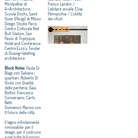
Montpellier di
Franco Landini /
A+Architecture;
L’abitare sociale; Elisa
Scuola Docks, Saint
Pennacchia / L’utilità
Ouen (Parigi) di Mikou
dei rifiuti
Design Studio Paris;
Centro Culturale Red
Bull Station, San
Paolo di Triptyque;
Hotel and Conference
Centre Ecco’s, Tonder
di Dissing+Weitling
architecture
Block Notes
: Paola Di
Biagi con Salvare i
quartieri; Roberto Di
Giulio con Qualità
delle periferie; Gaia
Bollini; Francesco
Conversano; Carlo
Ratti
Domenico Marino con
Il futuro delle città
Il legno infinitamente
rinnovabile: per il
design, per il costruire
e per tutte le funzioni