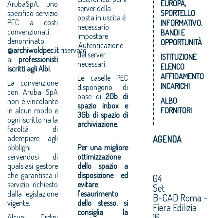
EUROPA,
ArubaSpA, uno
server della
SPORTELLO
specifico servizio
posta in uscita è
PEC a costi
INFORMATIVO,
necessario
convenzionati
BANDI E
impostare
denominato
OPPORTUNITÀ
'Autenticazione
@archiwoldpec.it
riservato
del server
ISTITUZIONE
ai
professionisti
necessari.
ELENCO
iscritti agli Albi
.
AFFIDAMENTO
Le caselle PEC
La convenzione
INCARICHI
dispongono di
con Aruba SpA
base di
2Gb di
ALBO
non è vincolante
spazio inbox e
FORNITORI
in alcun modo e
3Gb di spazio di
ogni iscritto ha la
archiviazione.
facoltà di
adempiere agli
AGENDA
obblighi
Per una migliore
servendosi di
ottimizzazione
qualsiasi gestore
dello spazio a
che garantisca il
disposizione ed
04
servizio richiesto
evitare
Set
dalla legislazione
l'esaurimento
B-CAD Roma –
vigente.
dello stesso, si
Fiera Edilizia
consiglia la
16
Alcuni Ordini