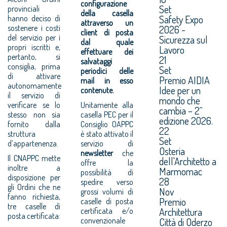
configurazione
Set
provinciali
della casella
Safety Expo
hanno deciso di
attraverso un
2026 -
sostenere i costi
client di posta
del servizio per i
Sicurezza sul
dal quale
propri iscritti e,
Lavoro
effettuare dei
pertanto, si
21
salvataggi
consiglia, prima
Set
periodici delle
di attivare
Premio AIDIA
mail in esso
autonomamente
Idee per un
contenute.
il servizio di
mondo che
verificare se lo
Unitamente alla
cambia – 2^
stesso non sia
casella PEC per il
edizione 2026.
fornito dalla
Consiglio OAPPC
22
struttura
è stato attivato il
Set
d’appartenenza.
servizio di
Osteria
newsletter
che
Il CNAPPC mette
dell'Architetto a
offre la
inoltre a
Marmomac
possibilità di
disposizione per
28
spedire verso
gli Ordini che ne
Nov
grossi volumi di
fanno richiesta,
Premio
caselle di posta
tre caselle di
Architettura
certificata e/o
posta certificata:
Città di Oderzo
convenzionale