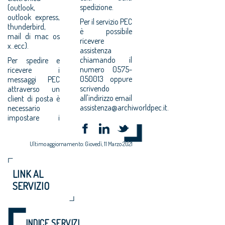
spedizione.
(outlook,
outlook express,
Per il servizio PEC
thunderbird,
è possibile
mail di mac os
ricevere
x..ecc).
assistenza
chiamando il
Per spedire e
numero 0575-
ricevere i
050013 oppure
messaggi PEC
scrivendo
attraverso un
all'indirizzo email
client di posta è
assistenza@archiworldpec.it.
necessario
impostare i
Ultimo aggiornamento: Giovedì, 11 Marzo 2021
LINK AL
SERVIZIO
INDICE SERVIZI