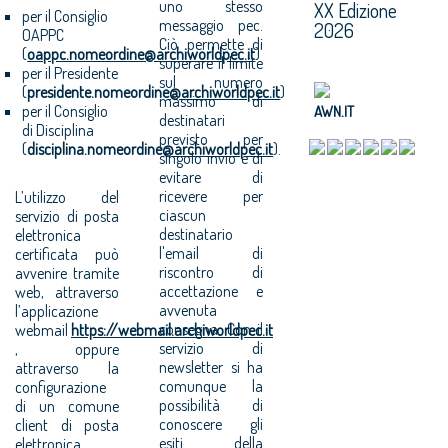
uno stesso
XX Edizione
per il Consiglio
messaggio pec.
2026
OAPPC
Ciò permette di
(
oappc.nomeordine@archiworldpec.it
)
superare il limite
per il Presidente
sul numero
(
presidente.nomeordine
@archiworldpec.it
)
massimo di
per il Consiglio
AWN.IT
destinatari
di Disciplina
previsto per
(
disciplina.nomeordine
@archiworldpec.it
).
singolo invio e di
evitare di
ricevere per
L’utilizzo del
ciascun
servizio di posta
destinatario
elettronica
l'email di
certificata può
riscontro di
avvenire tramite
accettazione e
web, attraverso
avvenuta
l’applicazione
consegna. Con il
webmail
https://webmail.archiworldpec.it
servizio di
, oppure
newsletter si ha
attraverso la
comunque la
configurazione
possibilità di
di un comune
conoscere gli
client di posta
esiti della
elettronica