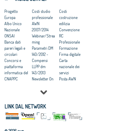
Progetto
Costi studio
Costi
Europa
professionale
costruzione
Albo Unico
AWN
edilizia
Nazionale
2007/2014
Convenzione
ONSAI
Webinar/Strea
RC
Banca dati
ming
Professionale
pareri legali e
Parametri DM
Formazione
circolari
140/2012 -
Firma digitale
Concorsi e
Compensi
Carta
piattaforma
LLPP dm
nazionale dei
informatica del
143/2013
servizi
CNAPPC
Newsletter On
Posta AWN
News
LINK DAL NETWORK
© 2026 awn