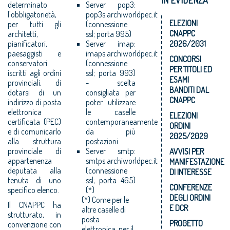
determinato
Server pop3:
l'obbligatorietà,
pop3s.archiworldpec.it
ELEZIONI
per tutti gli
(connessione
CNAPPC
architetti,
ssl; porta 995)
2026/2031
pianificatori,
Server imap:
paesaggisti e
imaps.archiworldpec.it
CONCORSI
conservatori
(connessione
PER TITOLI ED
iscritti agli ordini
ssl; porta 993)
ESAMI
provinciali, di
- scelta
BANDITI DAL
dotarsi di un
consigliata per
CNAPPC
indirizzo di posta
poter utilizzare
elettronica
le caselle
ELEZIONI
certificata (PEC)
contemporaneamente
ORDINI
e di comunicarlo
da più
2025/2029
alla struttura
postazioni
provinciale di
Server smtp:
AVVISI PER
appartenenza
smtps.archiworldpec.it
MANIFESTAZIONE
deputata alla
(connessione
DI INTERESSE
tenuta di uno
ssl; porta 465)
CONFERENZE
specifico elenco.
(*)
DEGLI ORDINI
(*) Come per le
Il CNAPPC ha
E DCR
altre caselle di
strutturato, in
posta
PROGETTO
convenzione con
elettronica, per il