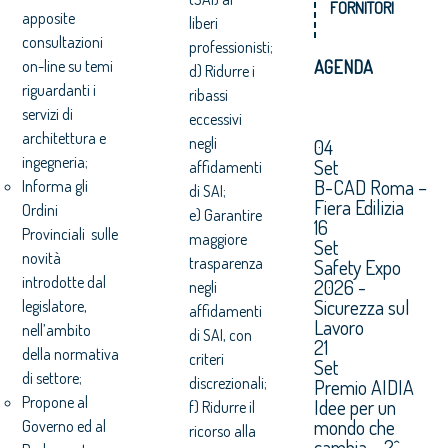
FORNITORI
apposite
liberi
consultazioni
professionisti;
on-line su temi
AGENDA
d) Ridurre i
riguardanti i
ribassi
servizi di
eccessivi
architettura e
negli
04
ingegneria;
Set
affidamenti
B-CAD Roma –
Informa gli
di SAI;
Fiera Edilizia
Ordini
e) Garantire
16
Provinciali sulle
maggiore
Set
novità
trasparenza
Safety Expo
introdotte dal
2026 -
negli
Sicurezza sul
legislatore,
affidamenti
Lavoro
nell’ambito
di SAI, con
21
della normativa
criteri
Set
di settore;
discrezionali;
Premio AIDIA
Propone al
Idee per un
f) Ridurre il
mondo che
Governo ed al
ricorso alla
cambia – 2^