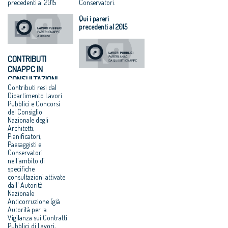
precedenti al 2015
Conservatori.
Qui i pareri
precedenti al 2015
CONTRIBUTI
CNAPPC IN
CONSULTAZIONI
Contributi resi dal
ANAC (GIÀ AVCP)
Dipartimento Lavori
SU LLP
Pubblici e Concorsi
del Consiglio
Nazionale degli
Architetti,
Pianificatori,
Paesaggisti e
Conservatori
nell'ambito di
specifiche
consultazioni attivate
dall' Autorità
Nazionale
Anticorruzione (già
Autorità per la
Vigilanza sui Contratti
Pubblici di Lavori,