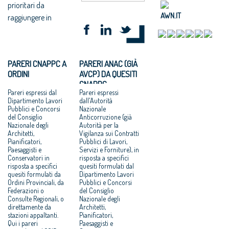
prioritari da
AWN.IT
raggiungere in
PARERI CNAPPC A
PARERI ANAC (GIÀ
ORDINI
AVCP) DA QUESITI
CNAPPC
Pareri espressi dal
Pareri espressi
Dipartimento Lavori
dall'Autorità
Pubblici e Concorsi
Nazionale
del Consiglio
Anticorruzione (già
Nazionale degli
Autorità per la
Architetti,
Vigilanza sui Contratti
Pianificatori,
Pubblici di Lavori,
Paesaggisti e
Servizi e Forniture), in
Conservatori in
risposta a specifici
risposta a specifici
quesiti formulati dal
quesiti formulati da
Dipartimento Lavori
Ordini Provinciali, da
Pubblici e Concorsi
Federazioni o
del Consiglio
Consulte Regionali, o
Nazionale degli
direttamente da
Architetti,
stazioni appaltanti.
Pianificatori,
Qui i pareri
Paesaggisti e