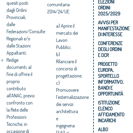
ELEZIONI
quesiti posti
comunitaria
ORDINI
dagli Ordini
2014/24/UE:
2025/2029
Provinciali,
AVVISI PER
dalle
a) Aprire il
MANIFESTAZIONE
Federazioni/Consulte
mercato dei
DI INTERESSE
Regionali e/o
Lavori
CONFERENZE
dalle Stazioni
Pubblici;
DEGLI ORDINI
Appaltanti;
b)
E DCR
Redige
Rilanciare il
PROGETTO
documenti, al
concorso di
EUROPA,
fine di offrire il
progettazione;
SPORTELLO
proprio
INFORMATIVO,
c)
BANDI E
contributo
Promuovere
OPPORTUNITÀ
all’ANAC, previo
l’esternalizzazione
confronto con
ISTITUZIONE
dei servizi
ELENCO
la Rete delle
architettura
AFFIDAMENTO
Professioni
e
INCARICHI
Tecniche, in
ingegneria
ALBO
occasione di
(SAI) ai