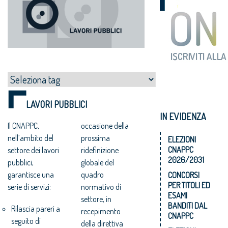
LAVORI PUBBLICI
IN EVIDENZA
Il CNAPPC,
occasione della
nell’ambito del
prossima
ELEZIONI
CNAPPC
settore dei lavori
ridefinizione
2026/2031
pubblici,
globale del
garantisce una
quadro
CONCORSI
PER TITOLI ED
serie di servizi:
normativo di
ESAMI
settore, in
BANDITI DAL
Rilascia pareri a
recepimento
CNAPPC
seguito di
della direttiva