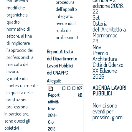
Parlamento
procedura
edizione 2026.
modifiche
dell’appalto
22
organiche al
integrato,
Set
quadro
Osteria
rivedendo il
dell'Architetto a
normativo di
ruolo dei
Marmomac
settore, al fine
professionisti.
28
di migliorare
Nov
l’approccio dei
Report Attività
Premio
professionisti al
Architettura
del Dipartimento
Città di Oderzo
mercato del
Lavori Pubblici
XX Edizione
lavoro,
del CNAPPC
2026
garantendo
Allegati:
contestualmente
AGENDA LAVORI
[ ]
[ ]
[ ]
187
la qualità delle
PUBBLICI
Report
kB
prestazioni
attività
Non ci sono
professionali.
Nov
eventi per i
In particolare,
2014-
prossimi giorni
sono questi gli
Giu
obiettivi
2015