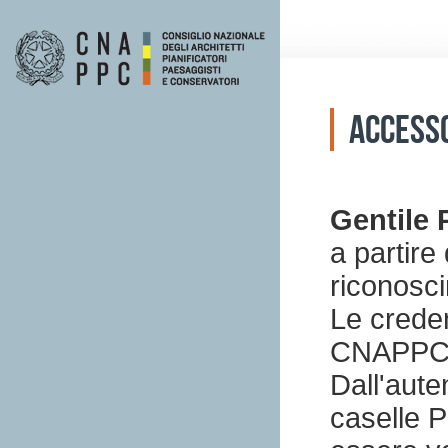
Accesso
Gentile 
a partire
riconosc
Le creden
CNAPPC (
Dall'aute
caselle P