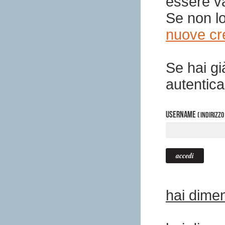
essere va
Se non lo
nuove cr
Se hai gi
autentica
Username
( indirizzo
hai dime