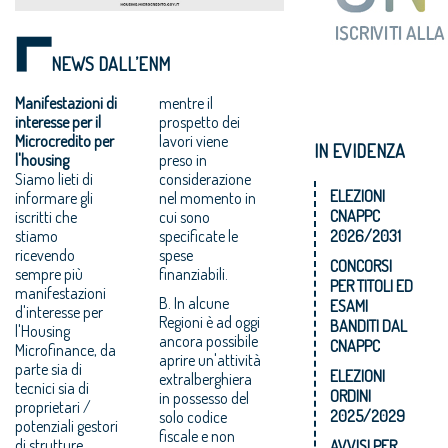
NEWS DALL’ENM
Manifestazioni di
mentre il
interesse per il
prospetto dei
Microcredito per
lavori viene
IN EVIDENZA
l'housing
preso in
Siamo lieti di
considerazione
ELEZIONI
informare gli
nel momento in
CNAPPC
iscritti che
cui sono
stiamo
specificate le
2026/2031
ricevendo
spese
CONCORSI
sempre più
finanziabili.
PER TITOLI ED
manifestazioni
B. In alcune
ESAMI
d'interesse per
Regioni è ad oggi
BANDITI DAL
l'Housing
ancora possibile
CNAPPC
Microfinance, da
aprire un'attività
parte sia di
ELEZIONI
extralberghiera
tecnici sia di
ORDINI
in possesso del
proprietari /
2025/2029
solo codice
potenziali gestori
fiscale e non
di strutture
AVVISI PER