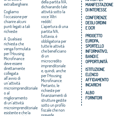
della partita IVA,
extralberghiere.
MANIFESTAZIONE
dichiarando tale
DI INTERESSE
Cogliamo
attività sotto la
l'occasione per
voce 'Altri
CONFERENZE
chiarire alcuni
redditi'.
DEGLI ORDINI
punti legati a tali
L'apertura di una
E DCR
richieste:
partita IVA,
PROGETTO
tuttavia, è
A. Qualsiasi
EUROPA,
obbligatoria per
richiesta che
tutte le attività
SPORTELLO
venga formulata
che beneficiano
INFORMATIVO,
per l'Housing
di un
BANDI E
Microfinance
microcredito
OPPORTUNITÀ
deve essere
imprenditoriale
direttamente
ISTITUZIONE
e, quindi, anche
collegata
ELENCO
per l'Housing
all'avvio di
AFFIDAMENTO
Microfinance.
un'attività
INCARICHI
Pertanto, le
microimprenditoriale
richieste per
ALBO
o al
finanziamenti di
miglioramento
FORNITORI
strutture gestite
di un'attività
sotto un profilo
microimprenditoriale
fiscale che non
esistente e che la
prevede