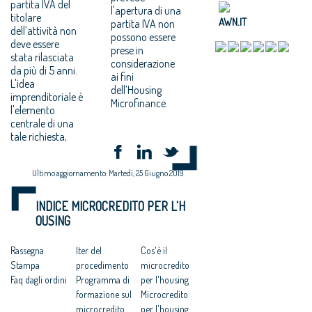
partita IVA del
l'apertura di una
titolare
AWN.IT
partita IVA non
dell’attività non
possono essere
deve essere
prese in
stata rilasciata
considerazione
da più di 5 anni.
ai fini
L'idea
dell’Housing
imprenditoriale è
Microfinance.
l'elemento
centrale di una
tale richiesta,
Ultimo aggiornamento: Martedì, 25 Giugno 2019
INDICE MICROCREDITO PER L'H
OUSING
Rassegna
Iter del
Cos'è il
Stampa
procedimento
microcredito
Faq dagli ordini
Programma di
per l'housing
formazione sul
Microcredito
microcredito
per l'housing.