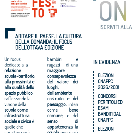
ABITARE IL PAESE. LA CULTURA
DELLA DOMANDA: IL FOCUS
DELL’OTTAVA EDIZIONE
Un focus
bambini e
IN EVIDENZA
dedicato alla
ragazzi - di una
relazione
maggiore
ELEZIONI
scuola–territorio,
consapevolezza
CNAPPC
alla prossimità e
del valore dei
alla qualità dello
luoghi,
2026/2031
spazio pubblico
,
dell’ambiente
CONCORSI
rafforzando la
costruito e del
PER TITOLI ED
visione della
paesaggio,
intesi
ESAMI
scuola come
come
bene
BANDITI DAL
infrastruttura
comune,
e del
CNAPPC
sociale e civica
è
senso di
quello che
appartenenza
:
la
ELEZIONI
caratterizzerà
scuola
non è più