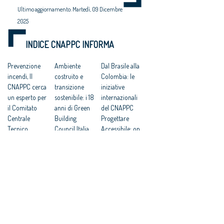
Ultimo aggiornamento: Martedì, 09 Dicembre
2025
INDICE CNAPPC INFORMA
Prevenzione
Ambiente
Dal Brasile alla
incendi, Il
costruito e
Colombia: le
CNAPPC cerca
transizione
iniziative
un esperto per
sostenibile: i 18
internazionali
il Comitato
anni di Green
del CNAPPC
Centrale
Building
Progettare
Tecnico
Council Italia
Accessibile: on
Scientifico
DdL
line il corso di
Elezioni
Architettura:
formazione
suppletive del
CNAPPC,
Programma
CNAPPC: le
“indispensabile
CONCRETO:
votazioni il 9
per garantire la
aperte le
giugno 2026
qualità”
candidature
Lavori
UIA
Agrigento: a
pubblici:
Architecture &
Gianluca
presentata a
Children
Peluffo il