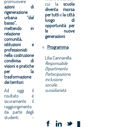
promuovere
cui la
scuola
azioni di
diventa risorsa
rigenerazione
per tutti
e
la città
urbana “dal
luogo di
basso”,
opportunità per
mettendo in
le nuove
relazione
generazioni
.
comunità,
istituzioni e
Programma
professionisti
nella costruzione
Lilia Cannarella
condivisa di
Responsabile
visioni e pratiche
Dipartimento
per la
Partecipazione,
trasformazione
inclusione
dei territori.
sociale,
sussidiarietà
Ad oggi il
risultato è
sicuramente il
raggiungimento
da parte degli
studenti -