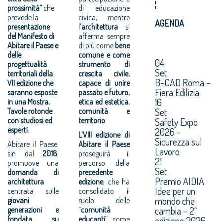
prossimità”
che
di educazione
prevede la
civica, mentre
AGENDA
presentazione
l
’architettura
si
del Manifesto di
afferma sempre
Abitare il Paese e
di più come
bene
delle
comune e come
04
progettualità
strumento di
Set
territoriali della
crescita civile,
B-CAD Roma –
VII edizione che
capace di unire
Fiera Edilizia
saranno esposte
passato e futuro,
16
in una Mostra,
etica ed estetica,
Set
Tavole rotonde
comunità e
con studiosi ed
territorio
.
Safety Expo
esperti
.
2026 -
L’VIII edizione di
Sicurezza sul
Abitare il Paese,
Abitare il Paese
Lavoro
sin dal
2018
,
proseguirà il
21
promuove una
percorso della
Set
domanda di
precedente
Premio AIDIA
architettura
edizione
, che ha
Idee per un
centrata sulle
consolidato il
mondo che
giovani
ruolo delle
cambia – 2^
generazioni e
“
comunità
fondata su
educanti
” come
edizione 2026.