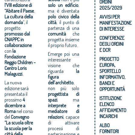
ORDINI
l’VIII edizione di
solo un edificio
,
2025/2029
“Abitare il Paese.
ma è diventata
La cultura della
polo civico della
AVVISI PER
domanda
”, il
città
, il punto di
MANIFESTAZIONE
progetto
partenza di una
DI INTERESSE
promosso dal
comunità
che
CONFERENZE
CNAPPC in
progetta insieme
DEGLI ORDINI
collaborazione
il proprio futuro.
E DCR
con
la
Emerge poi una
Fondazione
PROGETTO
interessante
Reggio Children –
EUROPA,
visione che
Centro Loris
riguarda
la
SPORTELLO
Malaguzzi.
figura
INFORMATIVO,
La nuova
dell’architetto
,
BANDI E
edizione sarà
non più solo
OPPORTUNITÀ
presentata il
progettista di
ISTITUZIONE
prossimo
4
spazi
, ma
ELENCO
dicembre a
interprete e
AFFIDAMENTO
Roma
nel corso
mediatore di
INCARICHI
del
Convegno
relazioni
, capace
“La scuola oltre
di attivare
ALBO
la scuola per la
processi di
FORNITORI
città della
partecipazione e