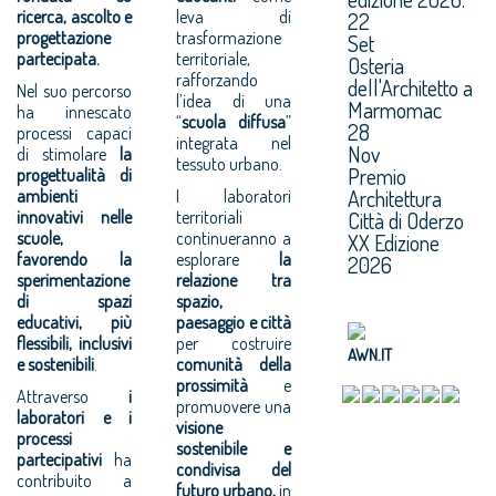
ricerca, ascolto e
leva di
22
progettazione
trasformazione
Set
partecipata.
territoriale,
Osteria
rafforzando
dell'Architetto a
Nel suo percorso
l’idea di una
Marmomac
ha innescato
“
scuola diffusa
”
28
processi capaci
integrata nel
Nov
di stimolare
la
tessuto urbano.
Premio
progettualità di
Architettura
ambienti
I laboratori
innovativi nelle
territoriali
Città di Oderzo
scuole,
continueranno a
XX Edizione
favorendo la
esplorare
la
2026
sperimentazione
relazione tra
di spazi
spazio,
educativi, più
paesaggio e città
flessibili, inclusivi
per costruire
AWN.IT
e sostenibili
.
comunità della
prossimità
e
Attraverso
i
promuovere una
laboratori e i
visione
processi
sostenibile e
partecipativi
ha
condivisa del
contribuito a
futuro urbano,
in