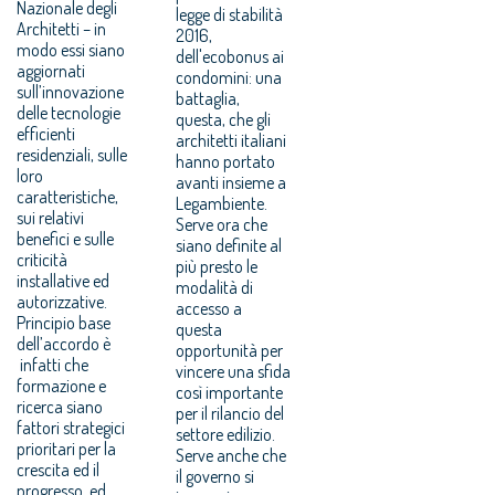
Nazionale degli
legge di stabilità
Architetti – in
2016,
modo essi siano
dell'ecobonus ai
aggiornati
condomini: una
sull’innovazione
battaglia,
delle tecnologie
questa, che gli
efficienti
architetti italiani
residenziali, sulle
hanno portato
loro
avanti insieme a
caratteristiche,
Legambiente.
sui relativi
Serve ora che
benefici e sulle
siano definite al
criticità
più presto le
installative ed
modalità di
autorizzative.
accesso a
Principio base
questa
dell’accordo è
opportunità per
infatti che
vincere una sfida
formazione e
così importante
ricerca siano
per il rilancio del
fattori strategici
settore edilizio.
prioritari per la
Serve anche che
crescita ed il
il governo si
progresso, ed