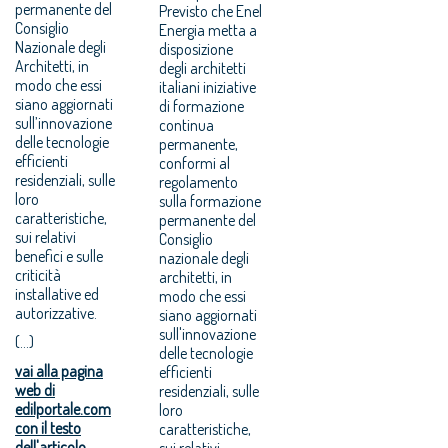
permanente del
Previsto che Enel
Consiglio
Energia metta a
Nazionale degli
disposizione
Architetti, in
degli architetti
modo che essi
italiani iniziative
siano aggiornati
di formazione
sull’innovazione
continua
delle tecnologie
permanente,
efficienti
conformi al
residenziali, sulle
regolamento
loro
sulla formazione
caratteristiche,
permanente del
sui relativi
Consiglio
benefici e sulle
nazionale degli
criticità
architetti, in
installative ed
modo che essi
autorizzative.
siano aggiornati
sull'innovazione
(...)
delle tecnologie
vai alla pagina
efficienti
web di
residenziali, sulle
edilportale.com
loro
con il testo
caratteristiche,
dell'articolo
sui relativi