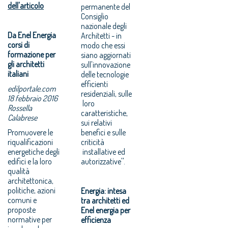
dell'articolo
permanente del
Consiglio
nazionale degli
Da Enel Energia
Architetti - in
corsi di
modo che essi
formazione per
siano aggiornati
gli architetti
sull'innovazione
italiani
delle tecnologie
efficienti
edilportale.com
residenziali, sulle
18 febbraio 2016
loro
Rossella
caratteristiche,
Calabrese
sui relativi
Promuovere le
benefici e sulle
riqualificazioni
criticità
energetiche degli
installative ed
edifici e la loro
autorizzative''.
qualità
architettonica,
politiche, azioni
Energia: intesa
comuni e
tra architetti ed
proposte
Enel energia per
normative per
efficienza