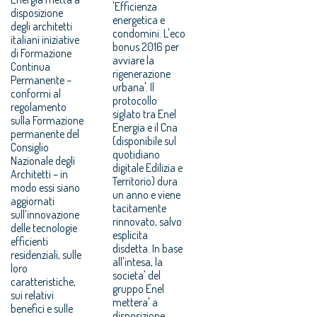
'Efficienza
disposizione
energetica e
degli architetti
condomini. L'eco
italiani iniziative
bonus 2016 per
di Formazione
avviare la
Continua
rigenerazione
Permanente –
urbana'. Il
conformi al
protocollo
regolamento
siglato tra Enel
sulla Formazione
Energia e il Cna
permanente del
(disponibile sul
Consiglio
quotidiano
Nazionale degli
digitale Edilizia e
Architetti – in
Territorio) dura
modo essi siano
un anno e viene
aggiornati
tacitamente
sull’innovazione
rinnovato, salvo
delle tecnologie
esplicita
efficienti
disdetta. In base
residenziali, sulle
all'intesa, la
loro
societa' del
caratteristiche,
gruppo Enel
sui relativi
mettera' a
benefici e sulle
disposizione