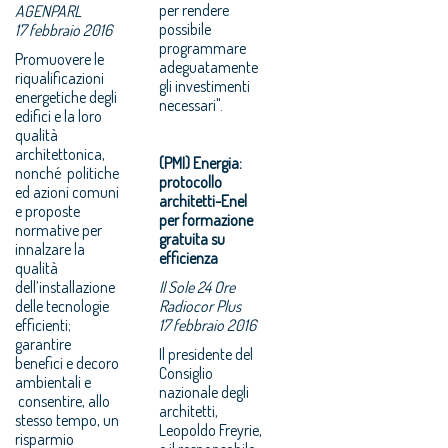
per rendere
AGENPARL
possibile
17 febbraio 2016
programmare
Promuovere le
adeguatamente
riqualificazioni
gli investimenti
energetiche degli
necessari".
edifici e la loro
qualità
architettonica,
(PMI) Energia:
nonché politiche
protocollo
ed azioni comuni
architetti-Enel
e proposte
per formazione
normative per
gratuita su
innalzare la
efficienza
qualità
dell’installazione
Il Sole 24 Ore
delle tecnologie
Radiocor Plus
efficienti;
17 febbraio 2016
garantire
Il presidente del
benefici e decoro
Consiglio
ambientali e
nazionale degli
consentire, allo
architetti,
stesso tempo, un
Leopoldo Freyrie,
risparmio