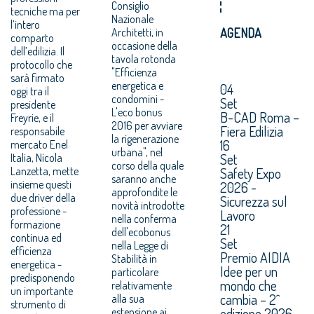
Consiglio
tecniche ma per
Nazionale
l’intero
Architetti, in
AGENDA
comparto
occasione della
dell’edilizia. Il
tavola rotonda
protocollo che
"Efficienza
sarà firmato
energetica e
04
oggi tra il
condomini -
Set
presidente
L'eco bonus
B-CAD Roma –
Freyrie, e il
2016 per avviare
Fiera Edilizia
responsabile
la rigenerazione
16
mercato Enel
urbana", nel
Set
Italia, Nicola
corso della quale
Lanzetta, mette
Safety Expo
saranno anche
insieme questi
2026 -
approfondite le
due driver della
Sicurezza sul
novità introdotte
professione -
Lavoro
nella conferma
formazione
21
dell'ecobonus
continua ed
Set
nella Legge di
efficienza
Premio AIDIA
Stabilità in
energetica -
Idee per un
particolare
predisponendo
mondo che
relativamente
un importante
cambia – 2^
alla sua
strumento di
edizione 2026.
estensione ai