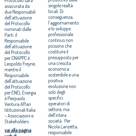
Protocollo sarà
singole realtà
assicurata da
locali. Di
due Responsabili
conseguenza,
dell’attuazione
l'aggiornamento
del Protocollo
e lo sviluppo
nominati dalle
professionale
Parti: il
continuo non
Responsabile
possono che
dell’attuazione
costituire il
del Protocollo
presupposto per
per CNAPPC è
una crescita
Leopoldo Freyrie,
economica
mentre il
sostenibile e una
Responsabile
positiva
dell’attuazione
evoluzione non
del Protocollo
solo degli
per ENEL Energia
specifici
è Pierpaolo
operatori di
Ventura Affari
settore, ma
Istituzionali Italia
dell'intera
– Associazioni e
società. Per
Stakeholders.
Nicola Lanzetta,
vai alla pagina
responsabile
web di