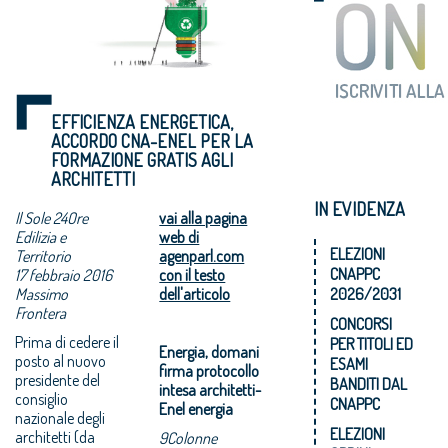
EFFICIENZA ENERGETICA,
ACCORDO CNA-ENEL PER LA
FORMAZIONE GRATIS AGLI
ARCHITETTI
IN EVIDENZA
Il Sole 24Ore
vai alla pagina
Edilizia e
web di
ELEZIONI
Territorio
agenparl.com
CNAPPC
17 febbraio 2016
con il testo
Massimo
dell'articolo
2026/2031
Frontera
CONCORSI
Prima di cedere il
PER TITOLI ED
Energia, domani
posto al nuovo
ESAMI
firma protocollo
presidente del
BANDITI DAL
intesa architetti-
consiglio
CNAPPC
Enel energia
nazionale degli
ELEZIONI
architetti (da
9Colonne