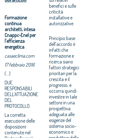
benefici e sulle
criticità
Formazione
installative e
continua
autorizzative.
architetti, intesa
Cnappc-Enel per
Principio base
l'efficienza
dell'accordo è
energetica
infatti che
casaeclima.com
formazione e
ricerca siano
17 febbraio 2016
fattori strategici
prioritari per la
(...)
crescita e il
DUE
progresso, e
RESPONSABILI
occorra quindi
DELL’ATTUAZIONE
investire in tale
DEL
settore in una
PROTOCOLLO.
prospettiva
adeguata alle
La corretta
esigenze del
esecuzione delle
sistema socio-
disposizioni
economico e
contenute nel
produttivo delle