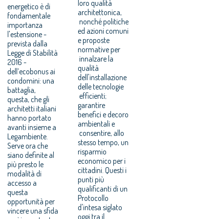
loro qualità
energetico è di
architettonica,
fondamentale
nonché politiche
importanza
ed azioni comuni
l'estensione -
e proposte
prevista dalla
normative per
Legge di Stabilità
innalzare la
2016 -
qualità
dell’ecobonus ai
dell'installazione
condomini: una
delle tecnologie
battaglia,
efficienti;
questa, che gli
garantire
architetti italiani
benefici e decoro
hanno portato
ambientali e
avanti insieme a
consentire, allo
Legambiente.
stesso tempo, un
Serve ora che
risparmio
siano definite al
economico per i
più presto le
cittadini. Questi i
modalità di
punti più
accesso a
qualificanti di un
questa
Protocollo
opportunità per
d'intesa siglato
vincere una sfida
oggi tra il