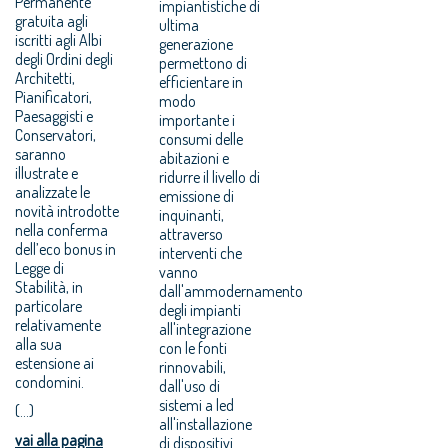
Permanente
impiantistiche di
gratuita agli
ultima
iscritti agli Albi
generazione
degli Ordini degli
permettono di
Architetti,
efficientare in
Pianificatori,
modo
Paesaggisti e
importante i
Conservatori,
consumi delle
saranno
abitazioni e
illustrate e
ridurre il livello di
analizzate le
emissione di
novità introdotte
inquinanti,
nella conferma
attraverso
dell’eco bonus in
interventi che
Legge di
vanno
Stabilità, in
dall'ammodernamento
particolare
degli impianti
relativamente
all'integrazione
alla sua
con le fonti
estensione ai
rinnovabili,
condomini.
dall'uso di
sistemi a led
(...)
all'installazione
vai alla pagina
di dispositivi