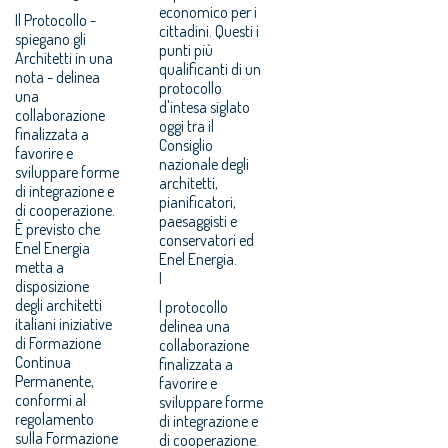
economico per i
Il Protocollo -
cittadini. Questi i
spiegano gli
punti più
Architetti in una
qualificanti di un
nota - delinea
protocollo
una
d'intesa siglato
collaborazione
oggi tra il
finalizzata a
Consiglio
favorire e
nazionale degli
sviluppare forme
architetti,
di integrazione e
pianificatori,
di cooperazione.
paesaggisti e
È previsto che
conservatori ed
Enel Energia
Enel Energia.
metta a
I
disposizione
degli architetti
l protocollo
italiani iniziative
delinea una
di Formazione
collaborazione
Continua
finalizzata a
Permanente,
favorire e
conformi al
sviluppare forme
regolamento
di integrazione e
sulla Formazione
di cooperazione.