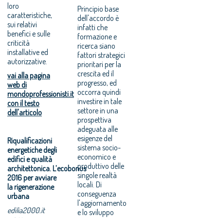
loro
Principio base
caratteristiche,
dell'accordo è
sui relativi
infatti che
benefici e sulle
formazione e
criticità
ricerca siano
installative ed
fattori strategici
autorizzative.
prioritari per la
crescita ed il
vai alla pagina
progresso, ed
web di
occorra quindi
mondoprofessionisti.it
investire in tale
con il testo
settore in una
dell'articolo
prospettiva
adeguata alle
esigenze del
Riqualificazioni
sistema socio-
energetiche degli
economico e
edifici e qualità
produttivo delle
architettonica. L’ecobonus
singole realtà
2016 per avviare
locali. Di
la rigenerazione
conseguenza
urbana
l'aggiornamento
edilia2000.it
e lo sviluppo