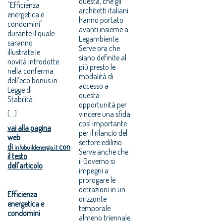
questa, che gli
"Efficienza
architetti italiani
energetica e
hanno portato
condomini"
avanti insieme a
durante il quale
Legambiente.
saranno
Serve ora che
illustrate le
siano definite al
novità introdotte
più presto le
nella conferma
modalità di
dell’eco bonus in
accesso a
Legge di
questa
Stabilità.
opportunità per
(...)
vincere una sfida
così importante
vai alla pagina
per il rilancio del
web
settore edilizio.
di
con
infobuildenergia.it
Serve anche che
il testo
il Governo si
dell'articolo
impegni a
prorogare le
detrazioni in un
Efficienza
orizzonte
energetica e
temporale
condomini
almeno triennale