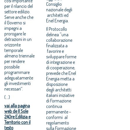
così importante
Consiglio
per il rilancio del
nazionale degli
settore edilizio.
architetti ed
Serve anche che
Enel Energia.
il Governo si
impegni a
Il Protocollo
prorogare le
delinea ''una
detrazioni in un
collaborazione
orizzonte
finalizzata a
temporale
favorire e
almeno triennale
sviluppare forme
per rendere
di integrazione e
possibile
di cooperazione,
programmare
prevede che Enel
adeguatamente
Energia metta a
gli investimenti
disposizione
necessari”.
degli architetti
italiani iniziative
(...)
di Formazione
vai alla pagina
continua
web de Il Sole
permanente -
24Ore Edilizia e
conformi al
Territorio con il
regolamento
testo
sulla Formazione