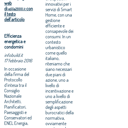
web
innovativi per i
di
con
servizi di Smart
edilia2000.it
il testo
Home, con una
dell'articolo
gestione
efficiente e
consapevole dei
Efficienza
consumi. In un
energetica e
contesto
condomini
urbanistico
come quello
infobuild.it
italiano,
17 febbraio 2016
riteniamo che
In occasione
siano necessari
della firma del
due piani di
Protocollo
azione, uno a
d’intesa tra il
livello di
Consiglio
incentivazione e
Nazionale
uno a livello di
Architetti,
semplificazione
Pianificatori,
degli aspetti
Paesaggisti e
burocratici della
Conservatori ed
normativa,
ENEL Energia,
ovviamente