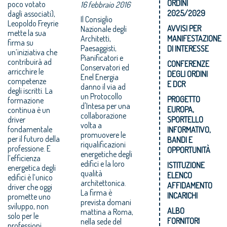
ORDINI
poco votato
16 febbraio 2016
2025/2029
dagli associati),
Il Consiglio
Leopoldo Freyrie
AVVISI PER
Nazionale degli
mette la sua
Architetti,
MANIFESTAZIONE
firma su
Paesaggisti,
DI INTERESSE
un’iniziativa che
Pianificatori e
contribuirà ad
CONFERENZE
Conservatori ed
arricchire le
DEGLI ORDINI
Enel Energia
competenze
E DCR
danno il via ad
degli iscritti. La
un Protocollo
PROGETTO
formazione
d'Intesa per una
EUROPA,
continua è un
collaborazione
driver
SPORTELLO
volta a
fondamentale
INFORMATIVO,
promuovere le
per il futuro della
BANDI E
riqualificazioni
professione. E
OPPORTUNITÀ
energetiche degli
l’efficienza
edifici e la loro
ISTITUZIONE
energetica degli
qualità
ELENCO
edifici è l’unico
architettonica.
AFFIDAMENTO
driver che oggi
La firma è
INCARICHI
promette uno
prevista domani
sviluppo, non
ALBO
mattina a Roma,
solo per le
FORNITORI
nella sede del
professioni