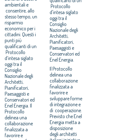
qualificanti di un
ambientali e
Protocollo
consentire, allo
d'intesa siglato
stesso tempo, un
oggi tra il
risparmio
Consiglio
economico per i
Nazionale degli
cittadini. Questi i
Architetti,
punti più
Pianificatori,
qualificanti di un
Paesaggisti e
Protocollo
Conservatori ed
d’intesa siglato
Enel Energia.
oggi tra il
Il Protocollo
Consiglio
delinea una
Nazionale degli
collaborazione
Architetti,
finalizzata a
Pianificatori,
favorire e
Paesaggisti e
sviluppare forme
Conservatori ed
di integrazione e
Enel Energia. Il
di cooperazione.
Protocollo
Previsto che Enel
delinea una
Energia metta a
collaborazione
disposizione
finalizzata a
degli architetti
favorire e
italiani iniziative