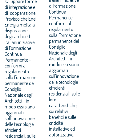
sviluppare forme
di Formazione
di integrazione e
Continua
di cooperazione.
Permanente -
Previsto che Enel
conformi al
Energia metta a
regolamento
disposizione
sulla Formazione
degli architetti
permanente del
italiani iniziative
Consiglio
di Formazione
Nazionale degli
Continua
Architetti - in
Permanente -
modo essi siano
conformi al
aggiornati
regolamento
sull'innovazione
sulla Formazione
delle tecnologie
permanente del
efficienti
Consiglio
residenziali, sulle
Nazionale degli
loro
Architetti - in
caratteristiche,
modo essi siano
sui relativi
aggiornati
benefici e sulle
sull'innovazione
criticità
delle tecnologie
installative ed
efficienti
autorizzative.
residenziali, sulle