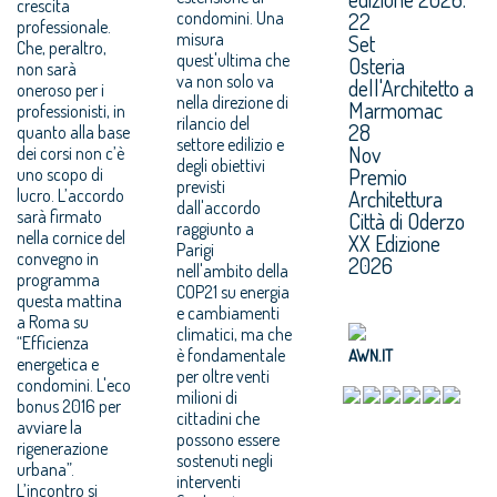
crescita
condomini. Una
22
professionale.
misura
Set
Che, peraltro,
quest'ultima che
Osteria
non sarà
va non solo va
dell'Architetto a
oneroso per i
nella direzione di
Marmomac
professionisti, in
rilancio del
28
quanto alla base
settore edilizio e
Nov
dei corsi non c’è
degli obiettivi
Premio
uno scopo di
previsti
lucro. L’accordo
Architettura
dall'accordo
sarà firmato
Città di Oderzo
raggiunto a
nella cornice del
XX Edizione
Parigi
convegno in
2026
nell'ambito della
programma
COP21 su energia
questa mattina
e cambiamenti
a Roma su
climatici, ma che
“Efficienza
è fondamentale
AWN.IT
energetica e
per oltre venti
condomini. L'eco
milioni di
bonus 2016 per
cittadini che
avviare la
possono essere
rigenerazione
sostenuti negli
urbana”.
interventi
L’incontro si