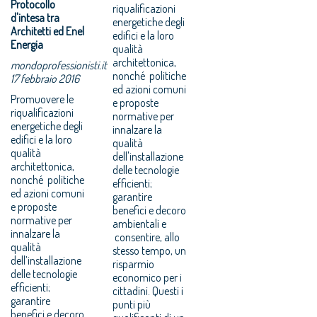
Protocollo
riqualificazioni
d'intesa tra
energetiche degli
Architetti ed Enel
edifici e la loro
Energia
qualità
architettonica,
mondoprofessionisti.it
nonché politiche
17 febbraio 2016
ed azioni comuni
Promuovere le
e proposte
riqualificazioni
normative per
energetiche degli
innalzare la
edifici e la loro
qualità
qualità
dell'installazione
architettonica,
delle tecnologie
nonché politiche
efficienti;
ed azioni comuni
garantire
e proposte
benefici e decoro
normative per
ambientali e
innalzare la
consentire, allo
qualità
stesso tempo, un
dell’installazione
risparmio
delle tecnologie
economico per i
efficienti;
cittadini. Questi i
garantire
punti più
benefici e decoro