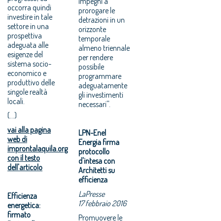
impegni a
occorra quindi
prorogare le
investire in tale
detrazioni in un
settore in una
orizzonte
prospettiva
temporale
adeguata alle
almeno triennale
esigenze del
per rendere
sistema socio-
possibile
economico e
programmare
produttivo delle
adeguatamente
singole realtà
gli investimenti
locali.
necessari''.
(...)
vai alla pagina
LPN-Enel
web di
Energia firma
improntalaquila.org
protocollo
con il testo
d'intesa con
dell'articolo
Architetti su
efficienza
LaPresse
Efficienza
17 febbraio 2016
energetica:
firmato
Promuovere le