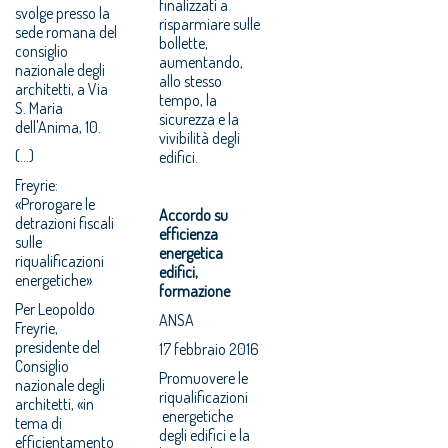
finalizzati a
svolge presso la
risparmiare sulle
sede romana del
bollette,
consiglio
aumentando,
nazionale degli
allo stesso
architetti, a Via
tempo, la
S. Maria
sicurezza e la
dell'Anima, 10.
vivibilità degli
(...)
edifici.
Freyrie:
«Prorogare le
Accordo su
detrazioni fiscali
efficienza
sulle
energetica
riqualificazioni
edifici,
energetiche»
formazione
Per Leopoldo
ANSA
Freyrie,
presidente del
17 febbraio 2016
Consiglio
Promuovere le
nazionale degli
riqualificazioni
architetti, «in
energetiche
tema di
degli edifici e la
efficientamento