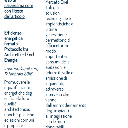
Mercato Enel
casaeclima.com
Italia, ''le
con il testo
soluzioni
dell'articolo
tecnologiche e
impiantistiche di
ultima
Efficienza
generazione
energetica:
permettono di
firmato
efficientare in
Protocollo tra
modo
Architetti ed Enel
importante i
Energia
consumi delle
abitazioni e
improntalaquila.org
ridurre il livello di
17 febbraio 2016
emissione di
Promuovere le
inquinanti,
riqualificazioni
attraverso
energetiche degli
interventi che
edifici e la loro
vanno
qualità
dall'ammodernamento
architettonica,
degli impianti
nonché politiche
all'integrazione
ed azioni comuni
con le fonti
e proposte
rinnovabili,