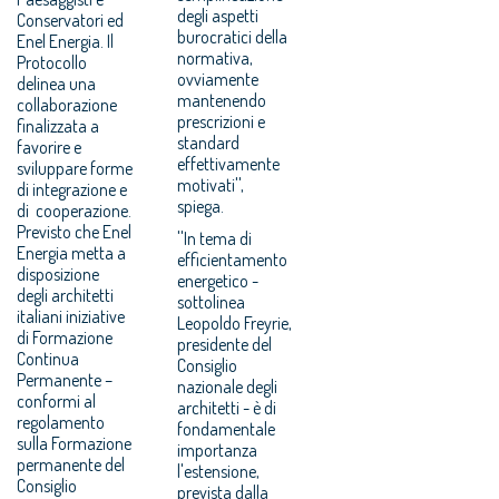
degli aspetti
Conservatori ed
burocratici della
Enel Energia. Il
normativa,
Protocollo
ovviamente
delinea una
mantenendo
collaborazione
prescrizioni e
finalizzata a
standard
favorire e
effettivamente
sviluppare forme
motivati'',
di integrazione e
spiega.
di cooperazione.
Previsto che Enel
''In tema di
Energia metta a
efficientamento
disposizione
energetico -
degli architetti
sottolinea
italiani iniziative
Leopoldo Freyrie,
di Formazione
presidente del
Continua
Consiglio
Permanente –
nazionale degli
conformi al
architetti - è di
regolamento
fondamentale
sulla Formazione
importanza
permanente del
l'estensione,
Consiglio
prevista dalla