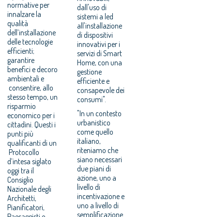
normative per
dall'uso di
innalzare la
sistemi a led
qualità
all'installazione
dell’installazione
di dispositivi
delle tecnologie
innovativi per i
efficienti;
servizi di Smart
garantire
Home, con una
benefici e decoro
gestione
ambientali e
efficiente e
consentire, allo
consapevole dei
stesso tempo, un
consumi".
risparmio
"In un contesto
economico per i
urbanistico
cittadini. Questi i
come quello
punti più
italiano,
qualificanti di un
riteniamo che
Protocollo
siano necessari
d’intesa siglato
due piani di
oggi tra il
azione, uno a
Consiglio
livello di
Nazionale degli
incentivazione e
Architetti,
uno a livello di
Pianificatori,
semplificazione
Paesaggisti e