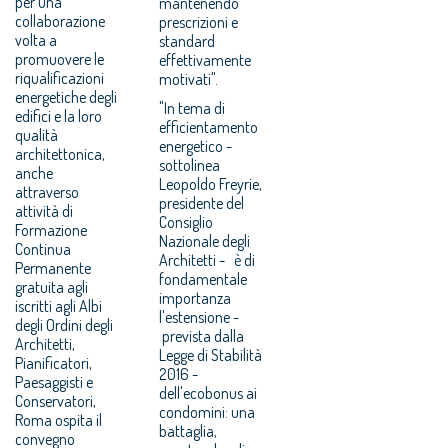
per una
mantenendo
collaborazione
prescrizioni e
volta a
standard
promuovere le
effettivamente
riqualificazioni
motivati".
energetiche degli
"In tema di
edifici e la loro
efficientamento
qualità
energetico -
architettonica,
sottolinea
anche
Leopoldo Freyrie,
attraverso
presidente del
attività di
Consiglio
Formazione
Nazionale degli
Continua
Architetti - è di
Permanente
fondamentale
gratuita agli
importanza
iscritti agli Albi
l'estensione -
degli Ordini degli
prevista dalla
Architetti,
Legge di Stabilità
Pianificatori,
2016 -
Paesaggisti e
dell'ecobonus ai
Conservatori,
condomini: una
Roma ospita il
battaglia,
convegno