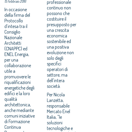
15 febbraio 2016
professionale
continuo non
In occasione
possono che
della firma del
costituire il
Protocollo
presupposto per
d’intesa tra il
una crescita
Consiglio
economica
Nazionale
sostenibile ed
Architetti
una positiva
(CNAPPC) ed
evoluzione non
ENEL Energia,
solo degli
per una
specifici
collaborazione
operatori di
utile a
settore, ma
promuovere le
dell'intera
riqualificazioni
società.
energetiche degli
edifici e la loro
Per Nicola
qualità
Lanzetta,
architettonica,
responsabile
anche mediante
Mercato Enel
comuni iniziative
Italia, "le
di Formazione
soluzioni
Continua
tecnologiche e