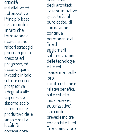
criticità
degli architetti
installative ed
italiani "iniziative
autorizzative.
gratuite (o al
Principio base
puro costo) di
dell’accordo è
Formazione
infatti che
continua
formazione e
permanente al
ricerca siano
fine di
fattori strategici
aggiornarli
prioritari per la
sull'innovazione
crescita ed il
delle tecnologie
progresso, ed
efficienti
occorra quindi
residenziali, sulle
investire in tale
loro
settore in una
caratteristiche e
prospettiva
relativi benefici,
adeguata alle
sulle criticita'
esigenze del
installative ed
sistema socio-
autorizzative".
economico e
L'accordo
produttivo delle
prevede inoltre
singole realtà
che architetti ed
locali. Di
Enel diano vita a
conseguenza