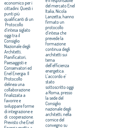
e il responsabile
economico per i
del mercato Enel
cittadini. Questi i
Italia, Nicola
punti più
Lanzetta, hanno
qualificanti di un
firmato un
Protocollo
protocollo
d’intesa siglato
d'intesa che
oggi tra il
prevede la
Consiglio
formazione
Nazionale degli
continua degli
Architetti,
architetti sui
Pianificatori,
tema
Paesaggisti e
dell'efficienza
Conservatori ed
energetica.
Enel Energia. Il
L'accordo e'
Protocollo
stato
delinea una
sottoscritto oggi
collaborazione
a Roma, presso
finalizzata a
la sede del
favorire e
Consiglio
sviluppare forme
nazionale degli
di integrazione e
architetti, nella
di cooperazione.
cornice del
Previsto che Enel
convegno su
Energia metta a