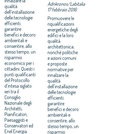
innalzare la
Adnkronos/Labitalia
qualità
17 febbraio 2016
dell’installazione
delle tecnologie
Promuovere le
efficienti;
riqualificazioni
garantire
energetiche degli
benefici e decoro
edifici e la loro
ambientali e
qualità
consentire, allo
architettonica,
stesso tempo, un
nonché politiche
risparmio
e azioni comuni
economico per i
e proposte
cittadini. Questi i
normative per
punti qualificanti
innalzare la
del Protocollo
qualità
d’intesa siglato
dell'installazione
ieri tra il
delle tecnologie
Consiglio
efficienti;
Nazionale degli
garantire
Architetti,
benefici e decoro
Pianificatori,
ambientali e
Paesaggisti e
consentire, allo
Conservatori ed
stesso tempo, un
Enel Energia.
risparmio