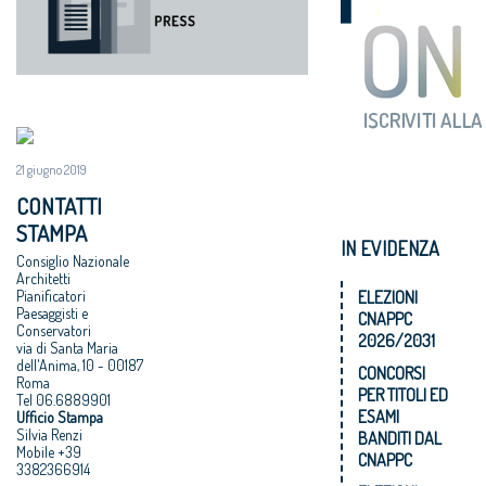
21 giugno 2019
CONTATTI
STAMPA
IN EVIDENZA
Consiglio Nazionale
Architetti
ELEZIONI
Pianificatori
Paesaggisti e
CNAPPC
Conservatori
2026/2031
via di Santa Maria
dell'Anima, 10 - 00187
CONCORSI
Roma
PER TITOLI ED
Tel 06.6889901
ESAMI
Ufficio Stampa
Silvia Renzi
BANDITI DAL
Mobile +39
CNAPPC
3382366914