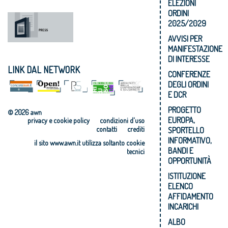
ELEZIONI
ORDINI
2025/2029
AVVISI PER
MANIFESTAZIONE
DI INTERESSE
LINK DAL NETWORK
CONFERENZE
DEGLI ORDINI
E DCR
PROGETTO
© 2026 awn
EUROPA,
privacy e cookie policy
condizioni d'uso
contatti
crediti
SPORTELLO
INFORMATIVO,
il sito www.awn.it utilizza soltanto cookie
BANDI E
tecnici
OPPORTUNITÀ
ISTITUZIONE
ELENCO
AFFIDAMENTO
INCARICHI
ALBO