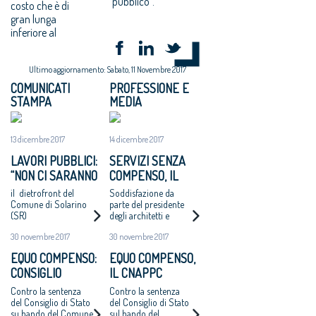
pubblico".
costo che è di
gran lunga
inferiore al
Ultimo aggiornamento: Sabato, 11 Novembre 2017
COMUNICATI
PROFESSIONE E
STAMPA
MEDIA
13 dicembre 2017
14 dicembre 2017
LAVORI PUBBLICI:
SERVIZI SENZA
“NON CI SARANNO
COMPENSO, IL
ALTRI ‘CASI
COMUNE DI
il dietrofront del
Soddisfazione da
CATANZARO’ - MAI
SOLARINO RITIRA
Comune di Solarino
parte del presidente
(SR)
degli architetti e
PIÙ INCARICHI DI
I BANDI DI
dell'Oice. Intanto il
PROGETTAZIONE
PROGETTAZIONE
30 novembre 2017
30 novembre 2017
bando di Catanzaro si
AD UN EURO”
A UN EURO
avvicina
EQUO COMPENSO:
EQUO COMPENSO,
all'aggiudicazione
CONSIGLIO
IL CNAPPC
NAZIONALE
RICORRE ALLA
Contro la sentenza
Contro la sentenza
ARCHITETTI
CORTE EUROPEA
del Consiglio di Stato
del Consiglio di Stato
su bando del Comune
sul bando del