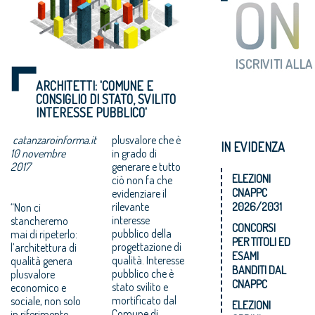
ARCHITETTI: 'COMUNE E
CONSIGLIO DI STATO, SVILITO
INTERESSE PUBBLICO'
catanzaroinforma.it
plusvalore che è
IN EVIDENZA
10 novembre
in grado di
2017
generare e tutto
ELEZIONI
ciò non fa che
CNAPPC
evidenziare il
rilevante
2026/2031
“Non ci
interesse
stancheremo
CONCORSI
pubblico della
mai di ripeterlo:
PER TITOLI ED
progettazione di
l’architettura di
ESAMI
qualità. Interesse
qualità genera
BANDITI DAL
pubblico che è
plusvalore
CNAPPC
stato svilito e
economico e
mortificato dal
sociale, non solo
ELEZIONI
Comune di
in riferimento