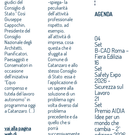
giudici del
-spiega- la
Consiglio di
peculiarità
Stato.” Così
dell'attività
AGENDA
Giuseppe
professionale
Cappochin,
rispetto, ad
Presidente del
esempio,
Consiglio
all'attività di
04
Nazionale degli
impresa, cosa
Set
Architetti,
questa che è
B-CAD Roma –
Pianificatori,
sfuggita al
Fiera Edilizia
Paesaggisti e
Comune di
16
Conservatori in
Catanzaro e allo
Set
occasione
stesso Consiglio
Safety Expo
dell’iniziativa
di Stato: essa è
2026 -
“Equo
l'applicazione di
Sicurezza sul
compenso e
un sapere alla
Lavoro
tutela del lavoro
soluzione di un
21
autonomo” in
problema ogni
Set
programma oggi
volta diverso dal
Premio AIDIA
a Catanzaro. (...)
problema
Idee per un
precedente e da
mondo che
quello che si
cambia – 2^
porrà
vai alla pagina
successivamente.
edizione 2026.
web di