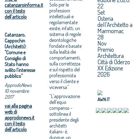
Solo per le
catanzaroinforma.it
22
professioni
con il testo
Set
intellettuali e
dell'articolo
Osteria
regolamentate
dell'Architetto a
esiste, infatti, un
Marmomac
sistema di regole
Catanzaro,
28
deontologiche
Cappochin
Nov
fondate e basate
(Architetti):
Premio
sulla lealtà dei
"Comune e
Architettura
comportamenti,
Consiglio di
Città di Oderzo
sulla correttezza
Stato hanno
XX Edizione
e sul rispetto del
svilito l'interesse
2026
professionista
pubblico"
verso il cliente e
ApprodoNews
viceversa''.
10 novembre
''L'approvazione
2017
AWN.IT
dell'equo
vai alla pagina
compenso -
web di
sottolinea il
approdonews.it
presidente degli
con il testo
architetti
dell'articolo
italiani- è,
dunque, un