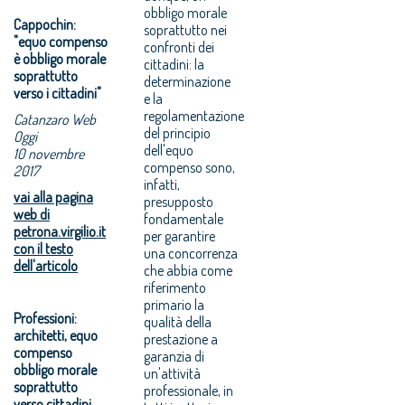
obbligo morale
Cappochin:
soprattutto nei
"equo compenso
confronti dei
è obbligo morale
cittadini: la
soprattutto
determinazione
verso i cittadini"
e la
regolamentazione
Catanzaro Web
del principio
Oggi
dell'equo
10 novembre
compenso sono,
2017
infatti,
vai alla pagina
presupposto
web di
fondamentale
petrona.virgilio.it
per garantire
con il testo
una concorrenza
dell'articolo
che abbia come
riferimento
primario la
Professioni:
qualità della
architetti, equo
prestazione a
compenso
garanzia di
obbligo morale
un'attività
soprattutto
professionale, in
verso cittadini