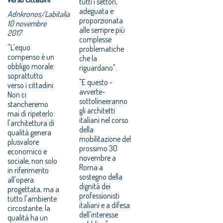
tutti i settori,
adeguata e
Adnkronos/Labitalia
proporzionata
10 novembre
alle sempre più
2017
complesse
''L'equo
problematiche
compenso è un
che la
obbligo morale
riguardano".
soprattutto
"E questo -
verso i cittadini.
avverte-
Non ci
sottolineeranno
stancheremo
gli architetti
mai di ripeterlo:
italiani nel corso
l'architettura di
della
qualità genera
mobilitazione del
plusvalore
prossimo 30
economico e
novembre a
sociale, non solo
Roma a
in riferimento
sostegno della
all'opera
dignità dei
progettata, ma a
professionisti
tutto l'ambiente
italiani e a difesa
circostante; la
dell'interesse
qualità ha un