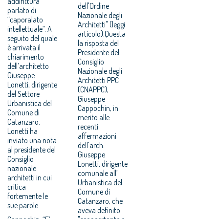
addirittura
dell'Ordine
parlato di
Nazionale degli
“caporalato
Architetti" (leggi
intellettuale“. A
articolo).Questa
seguito del quale
la risposta del
è arrivata il
Presidente del
chiarimento
Consiglio
dell’architetto
Nazionale degli
Giuseppe
Architetti PPC
Lonetti, dirigente
(CNAPPC),
del Settore
Giuseppe
Urbanistica del
Cappochin, in
Comune di
merito alle
Catanzaro.
recenti
Lonetti ha
affermazioni
inviato una nota
dell'arch.
al presidente del
Giuseppe
Consiglio
Lonetti, dirigente
nazionale
comunale all’
architetti in cui
Urbanistica del
critica
Comune di
fortemente le
Catanzaro, che
sue parole.
aveva definito