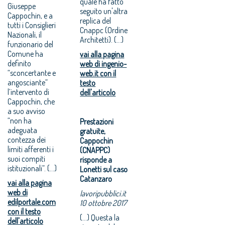
quale ha fatto
Giuseppe
seguito un'altra
Cappochin, e a
replica del
tutti i Consiglieri
Cnappc (Ordine
Nazionali, il
Architetti). (...)
funzionario del
Comune ha
vai alla pagina
definito
web di ingenio-
“sconcertante e
web.it con il
angosciante”
testo
l’intervento di
dell'articolo
Cappochin, che
a suo avviso
“non ha
Prestazioni
adeguata
gratuite,
contezza dei
Cappochin
limiti afferenti i
(CNAPPC)
suoi compiti
risponde a
istituzionali”. (...)
Lonetti sul caso
Catanzaro
vai alla pagina
web di
lavoripubblici.it
edilportale.com
10 ottobre 2017
con il testo
(...) Questa la
dell'articolo