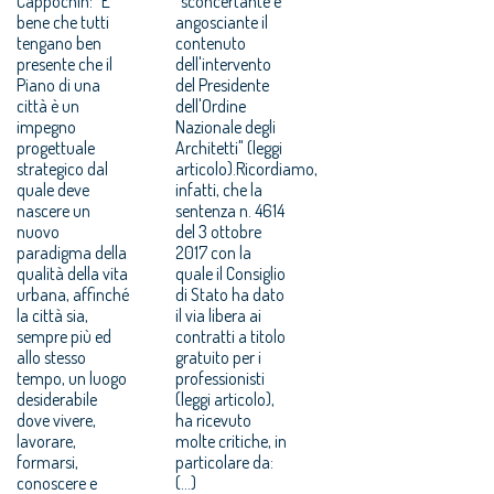
Cappochin: “E’
"sconcertante e
bene che tutti
angosciante il
tengano ben
contenuto
presente che il
dell'intervento
Piano di una
del Presidente
città è un
dell'Ordine
impegno
Nazionale degli
progettuale
Architetti" (leggi
strategico dal
articolo).Ricordiamo,
quale deve
infatti, che la
nascere un
sentenza n. 4614
nuovo
del 3 ottobre
paradigma della
2017 con la
qualità della vita
quale il Consiglio
urbana, affinché
di Stato ha dato
la città sia,
il via libera ai
sempre più ed
contratti a titolo
allo stesso
gratuito per i
tempo, un luogo
professionisti
desiderabile
(leggi articolo),
dove vivere,
ha ricevuto
lavorare,
molte critiche, in
formarsi,
particolare da:
conoscere e
(...)