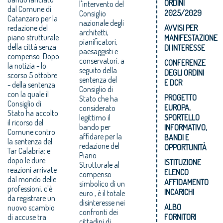
ORDINI
l'intervento del
dal Comune di
2025/2029
Consiglio
Catanzaro per la
nazionale degli
redazione del
AVVISI PER
architetti,
piano strutturale
MANIFESTAZIONE
pianificatori,
della città senza
DI INTERESSE
paesaggisti e
compenso. Dopo
conservatori, a
CONFERENZE
la notizia - lo
seguito della
DEGLI ORDINI
scorso 5 ottobre
sentenza del
E DCR
- della sentenza
Consiglio di
con la quale il
PROGETTO
Stato che ha
Consiglio di
EUROPA,
considerato
Stato ha accolto
legittimo il
SPORTELLO
il ricorso del
bando per
INFORMATIVO,
Comune contro
affidare per la
BANDI E
la sentenza del
redazione del
OPPORTUNITÀ
Tar Calabria; e
Piano
dopo le dure
ISTITUZIONE
Strutturale al
reazioni arrivate
ELENCO
compenso
dal mondo delle
AFFIDAMENTO
simbolico di un
professioni, c'è
INCARICHI
euro , è il totale
da registrare un
disinteresse nei
ALBO
nuovo scambio
confronti dei
di accuse tra
FORNITORI
cittadini di