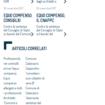
(SR)
degli architetti e
PIÙ INCARICHI DI
I BANDI DI
dell'Oice. Intanto il
PROGETTAZIONE
PROGETTAZIONE
30 novembre 2017
30 novembre 2017
bando di Catanzaro si
AD UN EURO”
A UN EURO
avvicina
EQUO COMPENSO:
EQUO COMPENSO,
all'aggiudicazione
CONSIGLIO
IL CNAPPC
NAZIONALE
RICORRE ALLA
Contro la sentenza
Contro la sentenza
ARCHITETTI
CORTE EUROPEA
del Consiglio di Stato
del Consiglio di Stato
su bando del Comune
sul bando del
RICORRE ALLA
DEI DIRITTI
di Catanzaro.
Comune di Catanzaro
CORTE EUROPEA
DELL’UOMO
Cappochin “è una
per l’affidamento
DEI DIRITTI
pericolosa istigazione
della redazione del
ARTICOLI CORRELATI
a delinquere”
Piano Strutturale
DELL’UOMO
all’Antitrust “no ad
della città al
una competitività
compenso simbolico
Professionisti,
Comune
basata su
di un euro
nei contratti
Catanzaro:
fondamentalismi
monetari e finalizzata
arriva l’equo
Cappochin
a tutelare gli interessi
compenso
“considera i
dei grandi gruppi
Equo
suoi cittadini di
finanziari”
compenso
serie B”
allargato a tutti
Comune di
i professionisti
Catanzaro:
Architetti:
“aberrante
'Comune e
sentenza del