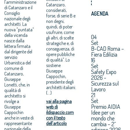
l'amministrazione
Catanzaro,
di Catanzaro e il
considerati,
Consiglio
AGENDA
forse, di serie B e
nazionale degli
non degni,
architetti. La
quindi, di poter
nuova "puntata"
usufruire, come
della vicenda
04
gli altri, di scelte
nasce dalla
Set
strategiche e, di
lettera firmata
B-CAD Roma –
conseguenza, di
dal dirigente del
Fiera Edilizia
opere pubbliche
servizio
16
di qualità". Lo
Urbanistica del
Set
sostiene
comune di
Giuseppe
Safety Expo
Catanzaro,
Cappochin,
2026 -
Giuseppe
presidente degli
Sicurezza sul
Lonetti, che, in
architetti italiani.
Lavoro
qualità di
(...)
21
architetto si
Set
rivolge a
vai alla pagina
Premio AIDIA
Giuseppe
web di
Idee per un
Cappochin
ildispaccio.com
mondo che
anche in veste di
con il testo
cambia – 2^
rappresentante
dell'articolo
nazionale della
edizione 2026.