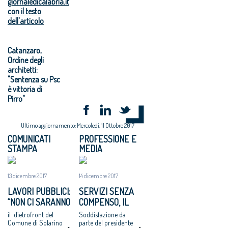
giornaledicalabria.it
con il testo
dell'articolo
Catanzaro,
Ordine degli
architetti:
"Sentenza su Psc
è vittoria di
Pirro"
Ultimo aggiornamento: Mercoledì, 11 Ottobre 2017
COMUNICATI
PROFESSIONE E
STAMPA
MEDIA
13 dicembre 2017
14 dicembre 2017
LAVORI PUBBLICI:
SERVIZI SENZA
“NON CI SARANNO
COMPENSO, IL
ALTRI ‘CASI
COMUNE DI
il dietrofront del
Soddisfazione da
CATANZARO’ - MAI
SOLARINO RITIRA
Comune di Solarino
parte del presidente