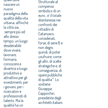
Strutturale al
nascere un
compenso
nuovo
simbolico di un
paradigma della
euro , e' il totale
qualità della vita
disinteresse nei
urbana, affinché
confronti dei
la città sia,
cittadini di
sempre più ed
Catanzaro,
allo stesso
considerati,
tempo, un luogo
forse, di serie B e
desiderabile
non degni,
dove vivere,
quindi, di poter
lavorare,
usufruire, come
formarsi,
gli altri, di scelte
conoscere e
strategiche e, di
divertirsi e luogo
conseguenza, di
produttivo e
opere pubbliche
attrattivo per gli
di qualita'". Lo
investimenti, per
sostiene
i giovani, per i
Giuseppe
ricercatori e
Cappochin,
professionisti di
presidente degli
talento. Ma la
architetti italiani.
qualità ha un