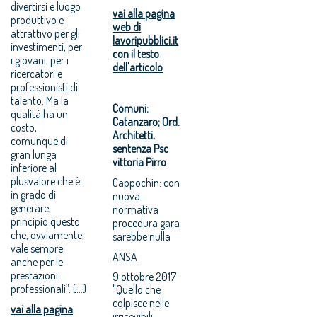
divertirsi e luogo
vai alla pagina
produttivo e
web di
attrattivo per gli
lavoripubblici.it
investimenti, per
con il testo
i giovani, per i
dell'articolo
ricercatori e
professionisti di
talento. Ma la
Comuni:
qualità ha un
Catanzaro; Ord.
costo,
Architetti,
comunque di
sentenza Psc
gran lunga
vittoria Pirro
inferiore al
plusvalore che è
Cappochin: con
in grado di
nuova
generare,
normativa
principio questo
procedura gara
che, ovviamente,
sarebbe nulla
vale sempre
ANSA
anche per le
prestazioni
9 ottobre 2017
professionali”. (...)
"Quello che
colpisce nelle
vai alla pagina
irricevibili