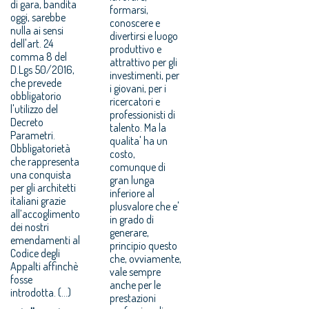
di gara, bandita
formarsi,
oggi, sarebbe
conoscere e
nulla ai sensi
divertirsi e luogo
dell'art. 24
produttivo e
comma 8 del
attrattivo per gli
D.Lgs 50/2016,
investimenti, per
che prevede
i giovani, per i
obbligatorio
ricercatori e
l'utilizzo del
professionisti di
Decreto
talento. Ma la
Parametri.
qualita' ha un
Obbligatorietà
costo,
che rappresenta
comunque di
una conquista
gran lunga
per gli architetti
inferiore al
italiani grazie
plusvalore che e'
all’accoglimento
in grado di
dei nostri
generare,
emendamenti al
principio questo
Codice degli
che, ovviamente,
Appalti affinchè
vale sempre
fosse
anche per le
introdotta. (...)
prestazioni