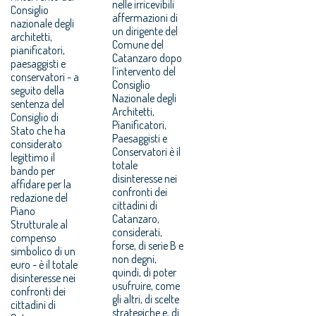
nelle irricevibili
Consiglio
affermazioni di
nazionale degli
un dirigente del
architetti,
Comune del
pianificatori,
Catanzaro dopo
paesaggisti e
l’intervento del
conservatori - a
Consiglio
seguito della
Nazionale degli
sentenza del
Architetti,
Consiglio di
Pianificatori,
Stato che ha
Paesaggisti e
considerato
Conservatori è il
legittimo il
totale
bando per
disinteresse nei
affidare per la
confronti dei
redazione del
cittadini di
Piano
Catanzaro,
Strutturale al
considerati,
compenso
forse, di serie B e
simbolico di un
non degni,
euro - è il totale
quindi, di poter
disinteresse nei
usufruire, come
confronti dei
gli altri, di scelte
cittadini di
strategiche e, di