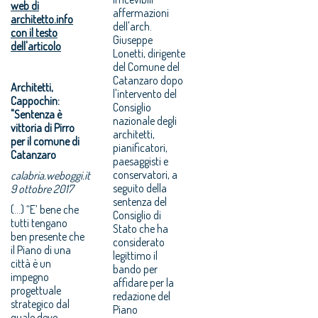
web di
affermazioni
architetto.info
dell'arch.
con il testo
Giuseppe
dell'articolo
Lonetti, dirigente
del Comune del
Catanzaro dopo
Architetti,
l'intervento del
Cappochin:
Consiglio
"Sentenza è
nazionale degli
vittoria di Pirro
architetti,
per il comune di
pianificatori,
Catanzaro
paesaggisti e
conservatori, a
calabria.weboggi.it
seguito della
9 ottobre 2017
sentenza del
(...) “E’ bene che
Consiglio di
tutti tengano
Stato che ha
ben presente che
considerato
il Piano di una
legittimo il
città è un
bando per
impegno
affidare per la
progettuale
redazione del
strategico dal
Piano
quale deve