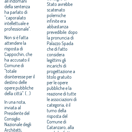
all'indomani
Stato avrebbe
della sentenza
scatenato
ha parlato di
polemiche
"caporalato
infinite era
intellettuale e
abbastanza
professionale".
prevedibile: dopo
Non si è fatta
la pronuncia di
attendere la
Palazzo Spada
risposta di
che di fatto
Cappochin, che
considera
ha accusato il
legittimi gli
Comune di
incarichi di
"totale
progettazione a
disinteresse per il
titolo gratuito
destino delle
per le opere
opere pubbliche
pubbliche e la
della città". (...)
reazione di tutte
le associazioni di
In una nota,
categoria, è il
inviata al
turno della
Presidente del
risposta del
Consiglio
Comune di
Nazionale degli
Catanzaro, alla
Architetti,