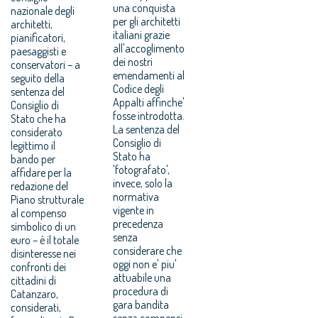
una conquista
nazionale degli
per gli architetti
architetti,
italiani grazie
pianificatori,
all'accoglimento
paesaggisti e
dei nostri
conservatori – a
emendamenti al
seguito della
Codice degli
sentenza del
Appalti affinche'
Consiglio di
fosse introdotta.
Stato che ha
La sentenza del
considerato
Consiglio di
legittimo il
Stato ha
bando per
'fotografato',
affidare per la
invece, solo la
redazione del
normativa
Piano strutturale
vigente in
al compenso
precedenza
simbolico di un
senza
euro – è il totale
considerare che
disinteresse nei
oggi non e' piu'
confronti dei
attuabile una
cittadini di
procedura di
Catanzaro,
gara bandita
considerati,
senza compensi