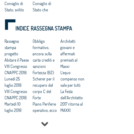
Consiglio di
Consiglio di
Stato, svilito
Stato che
interesse
avalla
pubblico'
caporalato
INDICE RASSEGNA STAMPA
Catanzaro:
intellettuale e
“Comune e
professionale”
Consiglio di
Rassegna
Progettisti
Obbligo
Architetti
Stato hanno
stampa
gratis a
formativo,
giovani e
svilito
progetto
Catanzaro, il
ancora sulla
affermati
l’interesse
Abitare il Paese
Tar accoglie il
carta crediti e
premiati al
pubblico”
VIII Congresso
ricorso degli
sanzioni
Maxxi
Catanzaro.
CNAPPC 2018.
architetti
Fortezza (BZ):
L’equo
Cnappc:
Lunedì 25
Catanzaro: “la
Scherer per il
compenso non
‘Sconcerta che
luglio 2018
giustizia ha
recupero del
vale per tutti
al Mit ignorino
VIII Congresso
fermato una
corpo C del
La Festa
il codice dei
CNAPPC 2018.
iniziativa
Forte
dell'Architetto
contratti’
Martedì 10
scandalosa”
Piano Periferie
2017 ritorna al
Bando
luglio 2018
Catanzaro
operativo, ecco
MAXXI
Comune di
VIII Congresso
affida la
tutti i progetti
Professioni:
Catanzaro:
CNAPPC 2018.
redazione del
finanziati
architetti, il 30
“sconcerta che
Lunedì 9 luglio
piano
Commissione
Focus su