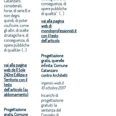
Catanzaro,
conseguenza, di
considerati,
opere pubbliche
forse, di serie B e
di qualità”. (...)
non degni,
quindi, di poter
vai alla pagina
usufruire, come
web di
gli altri, di scelte
mondoprofessionisti.it
strategiche e, di
con il testo
conseguenza, di
dell'articolo
opere pubbliche
di qualità». (...)
Progettazione
gratis, querelle
vai alla pagina
infinita: Comune
web de Il Sole
Catanzaro
24Ore Edilizia e
contro Architetti
Territorio con il
ingenio-web.it
testo
10 ottobre 2017
dell'articolo (su
abbonamento)
Incarichi di
progettazione
gratuiti: la
Progettazione
sentenza del
gratis, Comune
Consiglio di