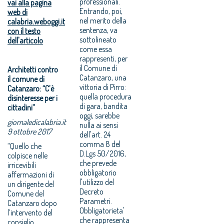
professionali.
vai alla pagina
Entrando, poi,
web di
nel merito della
calabria.weboggi.it
sentenza, va
con il testo
sottolineato
dell'articolo
come essa
rappresenti, per
il Comune di
Architetti contro
Catanzaro, una
il comune di
vittoria di Pirro:
Catanzaro: “C’è
quella procedura
disinteresse per i
di gara, bandita
cittadini”
oggi, sarebbe
giornaledicalabria.it
nulla ai sensi
9 ottobre 2017
dell'art. 24
comma 8 del
“Quello che
D.Lgs 50/2016,
colpisce nelle
che prevede
irricevibili
obbligatorio
affermazioni di
l'utilizzo del
un dirigente del
Decreto
Comune del
Parametri.
Catanzaro dopo
Obbligatorieta'
l’intervento del
che rappresenta
consiglio