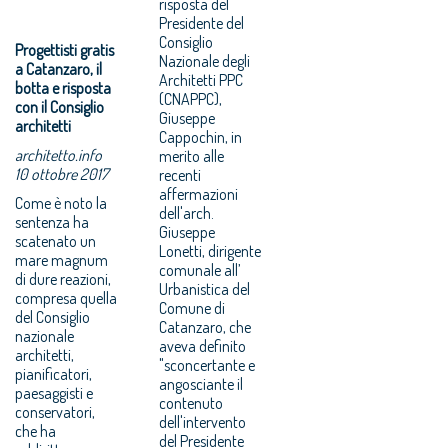
risposta del
Presidente del
Consiglio
Progettisti gratis
Nazionale degli
a Catanzaro, il
Architetti PPC
botta e risposta
(CNAPPC),
con il Consiglio
Giuseppe
architetti
Cappochin, in
architetto.info
merito alle
10 ottobre 2017
recenti
affermazioni
Come è noto la
dell'arch.
sentenza ha
Giuseppe
scatenato un
Lonetti, dirigente
mare magnum
comunale all’
di dure reazioni,
Urbanistica del
compresa quella
Comune di
del Consiglio
Catanzaro, che
nazionale
aveva definito
architetti,
"sconcertante e
pianificatori,
angosciante il
paesaggisti e
contenuto
conservatori,
dell'intervento
che ha
del Presidente