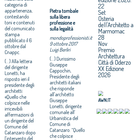
categoria di
22
appartenenza,
Pietra tombale
Set
contestando
sulla libera
Osteria
toni e contenuti
professione e
dell'Architetto a
del comunicato
sulla legalità
Marmomac
stampa
28
mondoprofessionisti.it
pubblicato il 6
Nov
9 ottobre 2017
ottobre dal
Premio
Luigi Berliri
Cnappc.
Architettura
(...) Durissimo
(...) Alla lettera
Città di Oderzo
Giuseppe
del dirigente
XX Edizione
Cappochin,
Lonetti, ha
2026
Presidente degli
risposto ieri il
architetti italiani
presidente degli
che risponde
architetti:
all'architetto
«Quello che
Giuseppe
AWN.IT
colpisce nelle
Lonetti, dirigente
irricevibili
comunale all’
affermazioni di
Urbanistica del
un dirigente del
Comune di
Comune del
Catanzaro. “Quello
Catanzaro dopo
che colpisce
l'intervento del