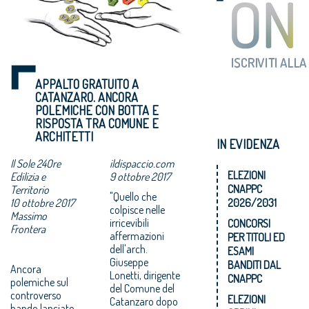
APPALTO GRATUITO A
CATANZARO. ANCORA
POLEMICHE CON BOTTA E
RISPOSTA TRA COMUNE E
ARCHITETTI
IN EVIDENZA
Il Sole 24Ore
ildispaccio.com
ELEZIONI
Edilizia e
9 ottobre 2017
CNAPPC
Territorio
"Quello che
10 ottobre 2017
2026/2031
colpisce nelle
Massimo
irricevibili
CONCORSI
Frontera
affermazioni
PER TITOLI ED
dell'arch.
ESAMI
Giuseppe
BANDITI DAL
Ancora
Lonetti, dirigente
CNAPPC
polemiche sul
del Comune del
controverso
ELEZIONI
Catanzaro dopo
bando lanciato