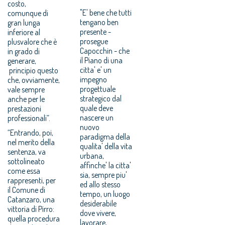
costo,
"E' bene che tutti
comunque di
tengano ben
gran lunga
presente -
inferiore al
prosegue
plusvalore che è
Capocchin - che
in grado di
il Piano di una
generare,
citta' e' un
principio questo
impegno
che, ovviamente,
progettuale
vale sempre
strategico dal
anche per le
quale deve
prestazioni
nascere un
professionali”.
nuovo
“Entrando, poi,
paradigma della
nel merito della
qualita' della vita
sentenza, va
urbana,
sottolineato
affinche' la citta'
come essa
sia, sempre piu'
rappresenti, per
ed allo stesso
il Comune di
tempo, un luogo
Catanzaro, una
desiderabile
vittoria di Pirro:
dove vivere,
quella procedura
lavorare,