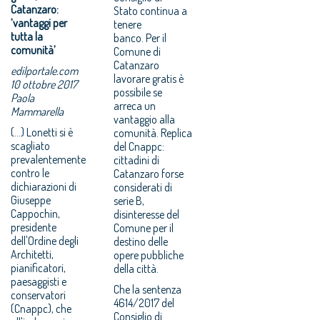
Catanzaro:
Stato continua a
‘vantaggi per
tenere
tutta la
banco. Per il
comunità’
Comune di
Catanzaro
edilportale.com
lavorare gratis è
10 ottobre 2017
possibile se
Paola
arreca un
Mammarella
vantaggio alla
(...) Lonetti si è
comunità. Replica
scagliato
del Cnappc:
prevalentemente
cittadini di
contro le
Catanzaro forse
dichiarazioni di
considerati di
Giuseppe
serie B,
Cappochin,
disinteresse del
presidente
Comune per il
dell'Ordine degli
destino delle
Architetti,
opere pubbliche
pianificatori,
della città.
paesaggisti e
Che la sentenza
conservatori
4614/2017 del
(Cnappc), che
Consiglio di