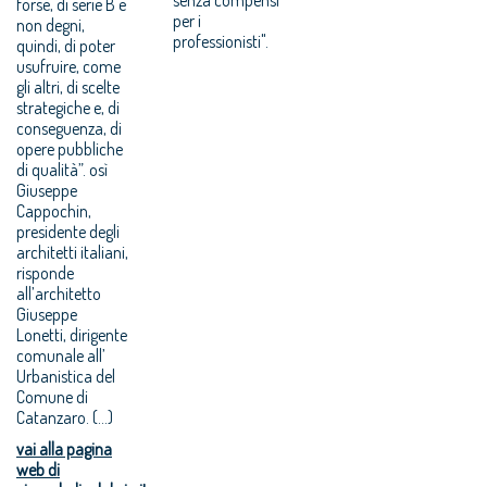
forse, di serie B e
per i
non degni,
professionisti".
quindi, di poter
usufruire, come
gli altri, di scelte
strategiche e, di
conseguenza, di
opere pubbliche
di qualità”. osì
Giuseppe
Cappochin,
presidente degli
architetti italiani,
risponde
all’architetto
Giuseppe
Lonetti, dirigente
comunale all’
Urbanistica del
Comune di
Catanzaro. (...)
vai alla pagina
web di