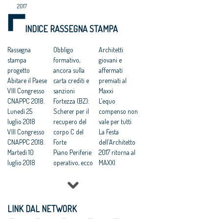
2017
INDICE RASSEGNA STAMPA
Rassegna
Obbligo
Architetti
stampa
formativo,
giovani e
progetto
ancora sulla
affermati
Abitare il Paese
carta crediti e
premiati al
VIII Congresso
sanzioni
Maxxi
CNAPPC 2018.
Fortezza (BZ):
L’equo
Lunedì 25
Scherer per il
compenso non
luglio 2018
recupero del
vale per tutti
VIII Congresso
corpo C del
La Festa
CNAPPC 2018.
Forte
dell'Architetto
Martedì 10
Piano Periferie
2017 ritorna al
luglio 2018
operativo, ecco
MAXXI
VIII Congresso
tutti i progetti
Festa
CNAPPC 2018.
finanziati
dell’Architetto
Lunedì 9 luglio
Commissione
2017 - Una
2018
periferie,
legge per
LINK DAL NETWORK
VIII Congresso
Minniti:
l’architettura