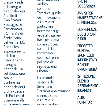
ORDINI
presso la sede
ambito
2025/2029
del Consiglio
culturale.
Nazionale degli
Tematica, quella
AVVISI PER
Architetti,
dell'innovazione
MANIFESTAZIONE
Pianificatori,
culturale, di
DI INTERESSE
Paesaggisti e
particolare
Conservatori
CONFERENZE
interesse per gli
(Roma, Via di
DEGLI ORDINI
architetti italiani
Santa Maria
E DCR
basti pensare a
dell'Anima, 10).
come i processi
PROGETTO
Al via il terzo
culturali siano
EUROPA,
appuntamento
fortemente
SPORTELLO
del ciclo di
connessi con le
Seminari che il
INFORMATIVO,
politiche di
Consiglio
BANDI E
rigenerazione
Nazionale - in
OPPORTUNITÀ
urbana.
collaborazione
ISTITUZIONE
La seconda
con la
ELENCO
sessione del
Conferenza
AFFIDAMENTO
Seminario
Nazionale degli
INCARICHI
''Internazionalizzazione
Ordini - dedica
e innovazione
alle Politiche di
ALBO
culturale'' è,
Coesione e alla
FORNITORI
invece, relativa
Programmazione