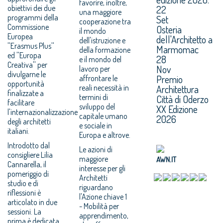
favorire, inoltre,
obiettivi dei due
22
una maggiore
programmi della
Set
cooperazione tra
Commissione
Osteria
il mondo
Europea
dell'Architetto a
dell'istruzione e
''Erasmus Plus''
Marmomac
della formazione
ed ''Europa
28
e il mondo del
Creativa'' per
Nov
lavoro per
divulgarne le
Premio
affrontare le
opportunità
reali necessità in
Architettura
finalizzate a
termini di
Città di Oderzo
facilitare
sviluppo del
XX Edizione
l'internazionalizzazione
capitale umano
2026
degli architetti
e sociale in
italiani.
Europa e altrove.
Introdotto dal
Le azioni di
consigliere Lilia
maggiore
AWN.IT
Cannarella, il
interesse per gli
pomeriggio di
Architetti
studio e di
riguardano
riflessioni è
l'Azione chiave 1
articolato in due
- Mobilità per
sessioni. La
apprendimento,
prima è dedicata