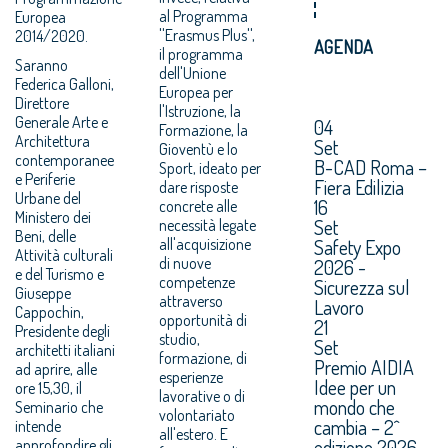
al Programma
Europea
''Erasmus Plus'',
2014/2020.
AGENDA
il programma
Saranno
dell'Unione
Federica Galloni,
Europea per
Direttore
l'Istruzione, la
Generale Arte e
04
Formazione, la
Architettura
Set
Gioventù e lo
contemporanee
B-CAD Roma –
Sport, ideato per
e Periferie
Fiera Edilizia
dare risposte
Urbane del
16
concrete alle
Ministero dei
Set
necessità legate
Beni, delle
all'acquisizione
Safety Expo
Attività culturali
di nuove
2026 -
e del Turismo e
competenze
Sicurezza sul
Giuseppe
attraverso
Lavoro
Cappochin,
opportunità di
21
Presidente degli
studio,
Set
architetti italiani
formazione, di
Premio AIDIA
ad aprire, alle
esperienze
Idee per un
ore 15,30, il
lavorative o di
mondo che
Seminario che
volontariato
cambia – 2^
intende
all'estero. E
edizione 2026.
approfondire gli