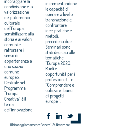
incoraggiare la
incrementandone
condivisione e la
le capacità di
valorizzazione
operare a livello
del patrimonio
transnazionale,
culturale
confrontare
dell'Europa,
idee, pratiche e
sensibilizzare alla
metodi. I
storia e ai valori
precedenti due
comuni e
Seminari sono
rafforzare il
stati dedicati alle
senso di
tematiche
appartenenza a
''Europa 2020:
uno spazio
Ruoli e
comune
opportunità per i
europeo.
professionisti'' e
Centrale nel
''Comprendere e
Programma
utilizzare i bandi
''Europa
e i progetti
Creativa'' è il
europei''.
tema
dell'innovazione
Ultimo aggiornamento: Venerdì, 24 Novembre