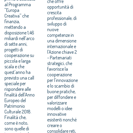
che offre
al Programma
opportunità di
''Europa
crescita
Creativa'' che
professionale, di
finanzia,
sviluppo di
mettendo a
nuove
disposizione 1,46
competenze in
miliardi nell'arco
una dimensione
di sette anni,
internazionale e
progetti di
l'Azione chiave 2
cooperazione su
- Partenariati
piccola e larga
strategici, che
scala e che
favorisce la
quest'anno ha
cooperazione
previsto una call
per l'innovazione
speciale per
e lo scambio di
rispondere alle
buone pratiche,
finalità dell'Anno
per diffondere e
Europeo del
valorizzare
Patrimonio
modelli o idee
Culturale 2018.
innovative
Finalità che,
esistenti nonché
come è noto,
creare o
sono quelle di
consolidare reti,