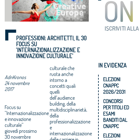
PROFESSIONI: ARCHITETTI, IL 30
FOCUS SU
'INTERNAZIONALIZZAZIONE E
INNOVAZIONE CULTURALE'
IN EVIDENZA
culturale che
ruota anche
AdnKronos
ELEZIONI
intorno a
24 novembre
CNAPPC
concetti quali
2017
quelli
2026/2031
dell'audience
CONCORSI
building, della
Focus su
PER TITOLI ED
multidisciplinarietà,
''Internazionalizzazione
ESAMI
della
e innovazione
BANDITI DAL
professionalizzazione
culturale''
CNAPPC
e
giovedì prossimo
internazionalizzazione
ELEZIONI
30 novembre
delle carriere in