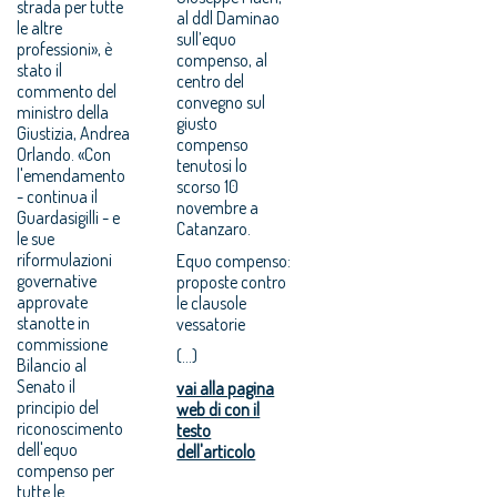
strada per tutte
al ddl Daminao
le altre
sull’equo
professioni», è
compenso, al
stato il
centro del
commento del
convegno sul
ministro della
giusto
Giustizia, Andrea
compenso
Orlando. «Con
tenutosi lo
l'emendamento
scorso 10
- continua il
novembre a
Guardasigilli - e
Catanzaro.
le sue
riformulazioni
Equo compenso:
governative
proposte contro
approvate
le clausole
stanotte in
vessatorie
commissione
(...)
Bilancio al
Senato il
vai alla pagina
principio del
web di con il
riconoscimento
testo
dell'equo
dell'articolo
compenso per
tutte le