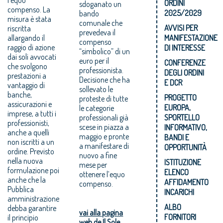
ORDINI
sdoganato un
compenso. La
2025/2029
bando
misura è stata
comunale che
AVVISI PER
riscritta
prevedeva il
allargando il
MANIFESTAZIONE
compenso
raggio di azione
DI INTERESSE
“simbolico” di un
dai soli avvocati
euro per il
CONFERENZE
che svolgono
professionista.
DEGLI ORDINI
prestazioni a
Decisione che ha
E DCR
vantaggio di
sollevato le
banche,
PROGETTO
proteste di tutte
assicurazioni e
EUROPA,
le categorie
imprese, a tutti i
professionali già
SPORTELLO
professionisti,
scese in piazza a
INFORMATIVO,
anche a quelli
maggio e pronte
BANDI E
non iscritti a un
a manifestare di
OPPORTUNITÀ
ordine. Previsto
nuovo a fine
nella nuova
ISTITUZIONE
mese per
formulazione poi
ELENCO
ottenere l’equo
anche che la
AFFIDAMENTO
compenso.
Pubblica
INCARICHI
amministrazione
ALBO
debba garantire
vai alla pagina
FORNITORI
il principio
web de Il Sole