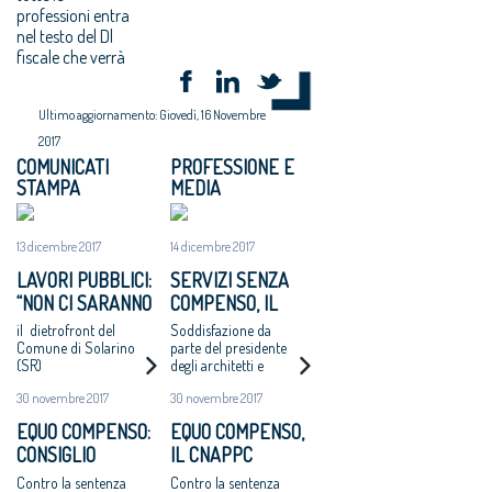
professioni entra
nel testo del Dl
fiscale che verrà
Ultimo aggiornamento: Giovedì, 16 Novembre
2017
COMUNICATI
PROFESSIONE E
STAMPA
MEDIA
13 dicembre 2017
14 dicembre 2017
LAVORI PUBBLICI:
SERVIZI SENZA
“NON CI SARANNO
COMPENSO, IL
ALTRI ‘CASI
COMUNE DI
il dietrofront del
Soddisfazione da
CATANZARO’ - MAI
SOLARINO RITIRA
Comune di Solarino
parte del presidente
(SR)
degli architetti e
PIÙ INCARICHI DI
I BANDI DI
dell'Oice. Intanto il
PROGETTAZIONE
PROGETTAZIONE
30 novembre 2017
30 novembre 2017
bando di Catanzaro si
AD UN EURO”
A UN EURO
avvicina
EQUO COMPENSO:
EQUO COMPENSO,
all'aggiudicazione
CONSIGLIO
IL CNAPPC
NAZIONALE
RICORRE ALLA
Contro la sentenza
Contro la sentenza