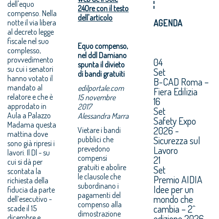
dell'equo
24Ore con il testo
compenso. Nella
dell'articolo
notte il via libera
AGENDA
al decreto legge
fiscale nel suo
Equo compenso,
complesso,
nel ddl Damiano
provvedimento
04
spunta il divieto
su cui i senatori
Set
di bandi gratuiti
hanno votato il
B-CAD Roma –
mandato al
edilportale.com
Fiera Edilizia
relatore e che è
15 novembre
16
approdato in
2017
Set
Aula a Palazzo
Alessandra Marra
Safety Expo
Madama questa
2026 -
Vietare i bandi
mattina dove
Sicurezza sul
pubblici che
sono già ripresi i
prevedono
Lavoro
lavori. Il Dl - su
compensi
21
cui si dà per
gratuiti e abolire
Set
scontata la
le clausole che
Premio AIDIA
richiesta della
subordinano i
Idee per un
fiducia da parte
pagamenti del
mondo che
dell’esecutivo -
compenso alla
cambia – 2^
scade il 15
dimostrazione
edizione 2026.
dicembre e