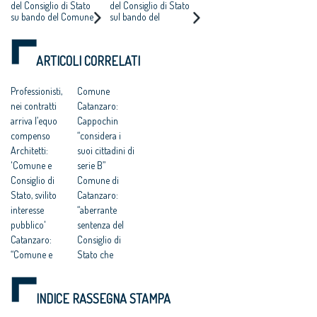
ARCHITETTI
CORTE EUROPEA
del Consiglio di Stato
del Consiglio di Stato
su bando del Comune
sul bando del
RICORRE ALLA
DEI DIRITTI
di Catanzaro.
Comune di Catanzaro
CORTE EUROPEA
DELL’UOMO
Cappochin “è una
per l’affidamento
DEI DIRITTI
pericolosa istigazione
della redazione del
ARTICOLI CORRELATI
a delinquere”
Piano Strutturale
DELL’UOMO
all’Antitrust “no ad
della città al
una competitività
compenso simbolico
Professionisti,
Comune
basata su
di un euro
nei contratti
Catanzaro:
fondamentalismi
monetari e finalizzata
arriva l’equo
Cappochin
a tutelare gli interessi
compenso
“considera i
dei grandi gruppi
Architetti:
suoi cittadini di
finanziari”
'Comune e
serie B”
Consiglio di
Comune di
Stato, svilito
Catanzaro:
interesse
“aberrante
pubblico'
sentenza del
Catanzaro:
Consiglio di
“Comune e
Stato che
Consiglio di
avalla
Stato hanno
caporalato
INDICE RASSEGNA STAMPA
svilito
intellettuale e
l’interesse
professionale”