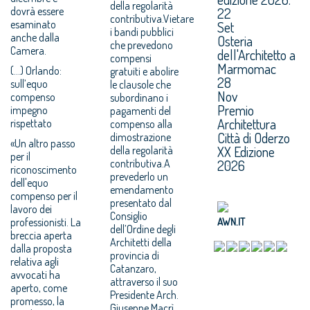
della regolarità
dovrà essere
22
contributiva.Vietare
esaminato
Set
i bandi pubblici
anche dalla
Osteria
che prevedono
Camera.
dell'Architetto a
compensi
Marmomac
(...) Orlando:
gratuiti e abolire
28
sull’equo
le clausole che
Nov
compenso
subordinano i
Premio
impegno
pagamenti del
Architettura
rispettato
compenso alla
Città di Oderzo
dimostrazione
«Un altro passo
XX Edizione
della regolarità
per il
contributiva.A
2026
riconoscimento
prevederlo un
dell'equo
emendamento
compenso per il
presentato dal
lavoro dei
Consiglio
professionisti. La
AWN.IT
dell’Ordine degli
breccia aperta
Architetti della
dalla proposta
provincia di
relativa agli
Catanzaro,
avvocati ha
attraverso il suo
aperto, come
Presidente Arch.
promesso, la
Giuseppe Macrì,