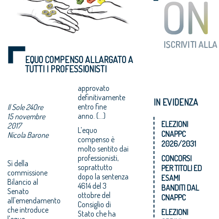
EQUO COMPENSO ALLARGATO A
TUTTI I PROFESSIONISTI
approvato
definitivamente
IN EVIDENZA
entro fine
Il Sole 24Ore
anno. (...)
15 novembre
ELEZIONI
2017
L’equo
CNAPPC
Nicola Barone
compenso è
2026/2031
molto sentito dai
professionisti,
CONCORSI
Sì della
soprattutto
PER TITOLI ED
commissione
dopo la sentenza
ESAMI
Bilancio al
4614 del 3
BANDITI DAL
Senato
ottobre del
CNAPPC
all'emendamento
Consiglio di
che introduce
ELEZIONI
Stato che ha
l'equo