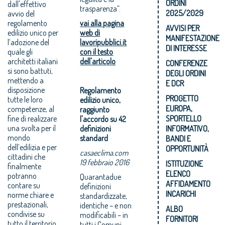
ORDINI
dall'effettivo
trasparenza”.
2025/2029
avvio del
regolamento
vai alla pagina
AVVISI PER
edilizio unico per
web di
MANIFESTAZIONE
l’adozione del
lavoripubblici.it
DI INTERESSE
quale gli
con il testo
architetti italiani
dell'articolo
CONFERENZE
si sono battuti,
DEGLI ORDINI
mettendo a
E DCR
disposizione
Regolamento
PROGETTO
tutte le loro
edilizio unico,
EUROPA,
competenze, al
raggiunto
fine di realizzare
SPORTELLO
l'accordo su 42
una svolta per il
definizioni
INFORMATIVO,
mondo
standard
BANDI E
dell’edilizia e per
OPPORTUNITÀ
casaeclima.com
cittadini che
19 febbraio 2016
ISTITUZIONE
finalmente
ELENCO
potranno
Quarantadue
AFFIDAMENTO
contare su
definizioni
INCARICHI
norme chiare e
standardizzate,
prestazionali,
identiche – e non
ALBO
condivise su
modificabili – in
FORNITORI
tutto il territorio
tutti i Comuni