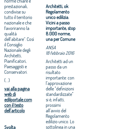
norme chiare e
prestazionali,
Architetti, ok
condivise su
Regolamento
tutto il territorio
unico edilizia.
nazionale e che
Vicini a passo
favoriranno la
importante, stop
qualità
8.000 norme,
dell’abitare”. Così
una per Comune
il Consiglio
ANSA
Nazionale degli
18 febbraio 2016
Architetti,
Pianificatori,
Architetti ad un
Paesaggisti e
passo da un
Conservatori.
risultato
importante: con
(...)
l'approvazione
vai alla pagina
delle "definizioni
web di
standardizzate"
edilportale.com
si è, infatti,
con il testo
prossimi
dell'articolo
all'avvio del
Regolamento
edilizio unico. Lo
sottolinea in una
Svolta