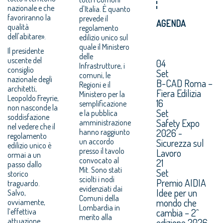
nazionale e che
d'Italia. È quanto
favoriranno la
prevede il
AGENDA
qualità
regolamento
dell'abitare».
edilizio unico sul
quale il Ministero
Il presidente
delle
uscente del
04
Infrastrutture, i
consiglio
Set
comuni, le
nazionale degli
B-CAD Roma –
Regioni e il
architetti,
Fiera Edilizia
Ministero per la
Leopoldo Freyrie,
16
semplificazione
non nasconde la
Set
e la pubblica
soddisfazione
Safety Expo
amministrazione
nel vedere che il
2026 -
hanno raggiunto
regolamento
un accordo
Sicurezza sul
edilizio unico è
presso il tavolo
Lavoro
ormai a un
convocato al
21
passo dallo
Mit. Sono stati
Set
storico
sciolti i nodi
Premio AIDIA
traguardo.
evidenziati dai
Idee per un
Salvo,
Comuni della
mondo che
ovviamente,
Lombardia in
cambia – 2^
l’effettiva
merito alla
attuazione
edizione 2026.