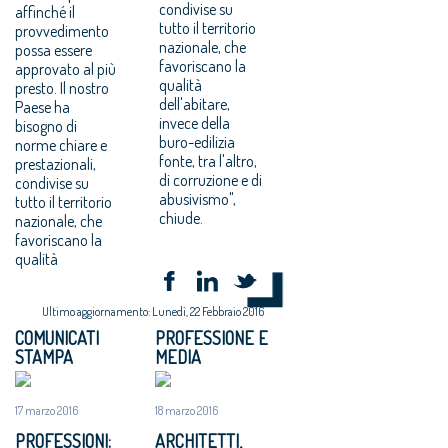
condivise su
affinché il
tutto il territorio
provvedimento
nazionale, che
possa essere
favoriscano la
approvato al più
qualità
presto. Il nostro
dell'abitare,
Paese ha
invece della
bisogno di
buro-edilizia
norme chiare e
fonte, tra l'altro,
prestazionali,
di corruzione e di
condivise su
abusivismo",
tutto il territorio
chiude.
nazionale, che
favoriscano la
qualità
Ultimo aggiornamento: Lunedì, 22 Febbraio 2016
COMUNICATI
PROFESSIONE E
STAMPA
MEDIA
17 marzo 2016
18 marzo 2016
PROFESSIONI:
ARCHITETTI,