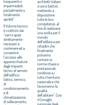
trasparenti e
architetti italiani
impermeabili,
si sono battuti,
parzialmente o
mettendo a
totalmente
disposizione
apribili”.
tutte le loro
competenze, al
Il Volume tecnico
fine di realizzare
è costituto dai
una svolta per il
“vani e spazi
mondo
strettamente
dell'edilizia e per
necessari a
cittadini che
contenere ed a
finalmente
consentire
potranno
l'accesso alle
contare su
apparecchiature
norme chiare e
degli impianti
prestazionali,
tecnici al servizio
condivise su
dell’edificio
tutto il territorio
(idrico, termico,
nazionale e che
di
favoriranno la
condizionamento
qualità
e di
dell'abitare''. Così
climatizzazione,
il Consiglio
di sollevamento,
nazionale degli