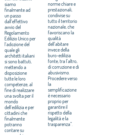
norme chiare e
siamo
prestazionali,
finalmente ad
condivise su
un passo
tutto il territorio
dall’effettivo
nazionale, che
avvio del
favoriscano la
Regolamento
qualità
Edilizio Unico per
dell'abitare
l’adozione del
invece della
quale gli
buro-edilizia
architetti italiani
fonte, tra l'altro,
si sono battuti,
di corruzione e di
mettendo a
abusivismo.
disposizione
Procedere verso
tutte le loro
la
competenze, al
semplificazione
fine di realizzare
è necessario
una svolta per il
proprio per
mondo
garantire il
dell’edilizia e per
rispetto della
cittadini che
legalità e la
finalmente
trasparenza''.
potranno
contare su