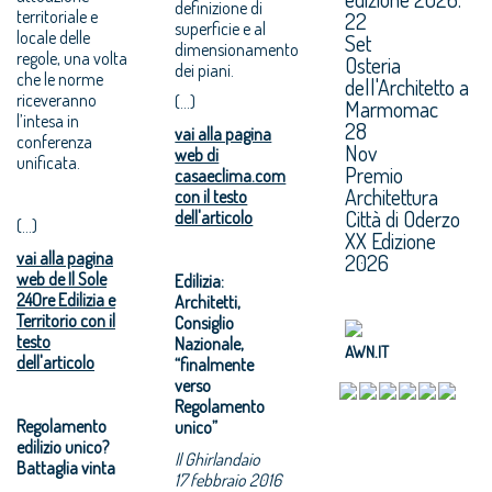
definizione di
territoriale e
22
superficie e al
locale delle
Set
dimensionamento
regole, una volta
Osteria
dei piani.
che le norme
dell'Architetto a
riceveranno
(...)
Marmomac
l’intesa in
28
vai alla pagina
conferenza
Nov
web di
unificata.
Premio
casaeclima.com
Architettura
con il testo
Città di Oderzo
dell'articolo
(...)
XX Edizione
vai alla pagina
2026
web de Il Sole
Edilizia:
24Ore Edilizia e
Architetti,
Territorio con il
Consiglio
testo
Nazionale,
AWN.IT
dell'articolo
“finalmente
verso
Regolamento
Regolamento
unico”
edilizio unico?
Il Ghirlandaio
Battaglia vinta
17 febbraio 2016