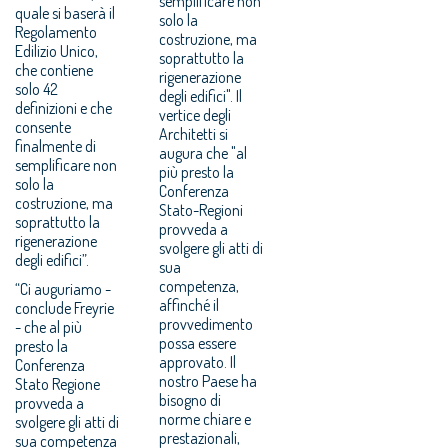
semplificare non
quale si baserà il
solo la
Regolamento
costruzione, ma
Edilizio Unico,
soprattutto la
che contiene
rigenerazione
solo 42
degli edifici". Il
definizioni e che
vertice degli
consente
Architetti si
finalmente di
augura che "al
semplificare non
più presto la
solo la
Conferenza
costruzione, ma
Stato-Regioni
soprattutto la
provveda a
rigenerazione
svolgere gli atti di
degli edifici”.
sua
competenza,
“Ci auguriamo -
affinché il
conclude Freyrie
provvedimento
- che al più
possa essere
presto la
approvato. Il
Conferenza
nostro Paese ha
Stato Regione
bisogno di
provveda a
norme chiare e
svolgere gli atti di
prestazionali,
sua competenza