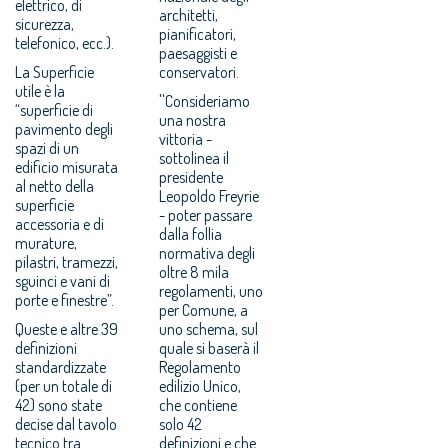
elettrico, di
architetti,
sicurezza,
pianificatori,
telefonico, ecc.).
paesaggisti e
La Superficie
conservatori.
utile è la
''Consideriamo
“superficie di
una nostra
pavimento degli
vittoria -
spazi di un
sottolinea il
edificio misurata
presidente
al netto della
Leopoldo Freyrie
superficie
- poter passare
accessoria e di
dalla follia
murature,
normativa degli
pilastri, tramezzi,
oltre 8 mila
sguinci e vani di
regolamenti, uno
porte e finestre”.
per Comune, a
Queste e altre 39
uno schema, sul
definizioni
quale si baserà il
standardizzate
Regolamento
(per un totale di
edilizio Unico,
42) sono state
che contiene
decise dal tavolo
solo 42
tecnico tra
definizioni e che