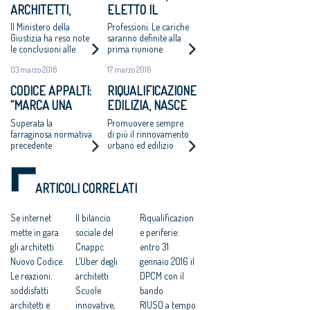
ARCHITETTI,
ELETTO IL
ELETTO IL NUOVO
CONSIGLIO
Il Ministero della
Professioni. Le cariche
CONSIGLIO
Giustizia ha reso note
saranno definite alla
le conclusioni alle
prima riunione
NAZIONALE
quali è pervenuta la
03 marzo 2016
17 marzo 2016
Commissione
elettorale
CODICE APPALTI:
RIQUALIFICAZIONE
appositamente
“MARCA UNA
EDILIZIA, NASCE
costituita per la
verifica dei risultati
SIGNIFICATIVA
E-LAB, PROMOSSO
Superata la
Promuovere sempre
delle elezioni per il
DISCONTINUITÀ”
DA ARCHITETTI E
farraginosa normativa
di più il rinnovamento
rinnovo del Cnappc
precedente
urbano ed edilizio
LEGAMBIENTE
riducendo i consumi
energetici e limitando
il consumo di suolo
ARTICOLI CORRELATI
Se internet
Il bilancio
Riqualificazion
mette in gara
sociale del
e periferie:
gli architetti
Cnappc
entro 31
Nuovo Codice.
L’Uber degli
gennaio 2016 il
Le reazioni:
architetti
DPCM con il
soddisfatti
Scuole
bando
architetti e
innovative,
RIUSO a tempo