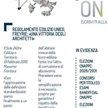
REGOLAMENTO EDILIZIO UNICO,
FREYRIE: «UNA VITTORIA DEGLI
ARCHITETTI»
Il Sole 24Ore
dell'abitare
IN EVIDENZA
Edilizia e
invece della
Territorio
buro-edilizia
ELEZIONI
19 febbraio 2016
fonte, tra l'altro,
CNAPPC
Massimo
di corruzione e di
Frontera
abusivismo.
2026/2031
Precedere verso
«Con
CONCORSI
la
l'approvazione
PER TITOLI ED
semplificazione
delle definizioni
ESAMI
è necessario
standardizzate
BANDITI DAL
proprio per
siamo
CNAPPC
garantire il
finalmente a un
rispetto della
ELEZIONI
passo
legalità e la