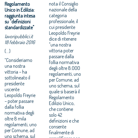
nota il Consiglio
Regolamento
nazionale della
Unico in Edilizia:
categoria
raggiunta intesa
professionale, il
su "definizioni
cui presidente
standardizzate"
Leopoldo Freyrie
lavoripubblici.it
dice di ritenere
18 febbraio 2016
"una nostra
vittoria poter
(...)
passare dalla
“Consideriamo
follia normativa
una nostra
degli oltre 8.000
vittoria – ha
regolamenti, uno
sottolineato il
per Comune, ad
presidente
uno schema, sul
uscente
quale si baserà il
Leopoldo Freyrie
Regolamento
– poter passare
Edilizio Unico,
dalla follia
che contiene
normativa degli
solo 42
oltre 8 mila
definizioni e che
regolamenti, uno
consente
per Comune, ad
finalmente di
uno schema, sul