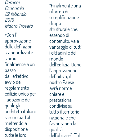
Corriere
“Finalmente una
Economia
riforma di
22 febbraio
semplificazione
2016
di tipo
Isidoro Trovato
strutturale che,
«Con l'
essendo di
approvazione
contenuto, va a
delle definizioni
vantaggio di tutti
standardizzate
i cittadini e del
siamo
mondo
finalmente a un
dell’edilizia. Dopo
passo
l’approvazione
dall'effettivo
definitiva, il
avvio del
nostro Paese
regolamento
avrà norme
edilizio unico per
chiare e
l’adozione del
prestazionali,
quale gli
condivise su
architetti italiani
tutto il territorio
si sono battuti,
nazionale che
mettendo a
favoriranno la
disposizione
qualità
tutte le loro
dell'abitare”. E’ il