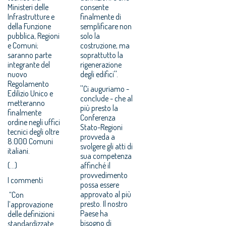
Ministeri delle
consente
Infrastrutture e
finalmente di
della Funzione
semplificare non
pubblica, Regioni
solo la
e Comuni;
costruzione, ma
saranno parte
soprattutto la
integrante del
rigenerazione
nuovo
degli edifici''.
Regolamento
''Ci auguriamo -
Edilizio Unico e
conclude - che al
metteranno
più presto la
finalmente
Conferenza
ordine negli uffici
Stato-Regioni
tecnici degli oltre
provveda a
8.000 Comuni
svolgere gli atti di
italiani.
sua competenza
(...)
affinché il
provvedimento
I commenti
possa essere
approvato al più
“Con
presto. Il nostro
l’approvazione
Paese ha
delle definizioni
bisogno di
standardizzate