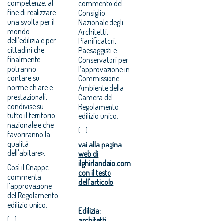
competenze, al
commento del
fine di realizzare
Consiglio
una svolta per il
Nazionale degli
mondo
Architetti,
dell’edilizia e per
Pianificatori,
cittadini che
Paesaggisti e
finalmente
Conservatori per
potranno
l’approvazione in
contare su
Commissione
norme chiare e
Ambiente della
prestazionali,
Camera del
condivise su
Regolamento
tutto il territorio
edilizio unico.
nazionale e che
(...)
favoriranno la
qualità
vai alla pagina
dell'abitare».
web di
ilghirlandaio.com
Così il Cnappc
con il testo
commenta
dell'articolo
l’approvazione
del Regolamento
edilizio unico.
Edilizia:
(...)
architetti,