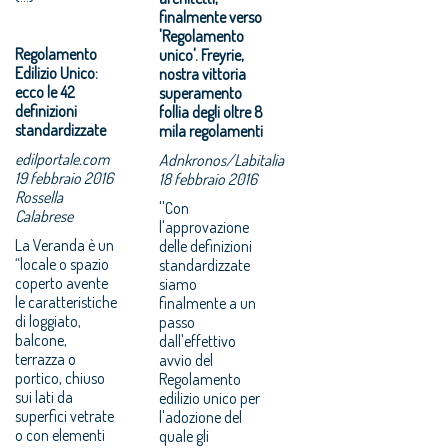
finalmente verso
'Regolamento
Regolamento
unico'. Freyrie,
Edilizio Unico:
nostra vittoria
ecco le 42
superamento
definizioni
follia degli oltre 8
standardizzate
mila regolamenti
edilportale.com
Adnkronos/Labitalia
19 febbraio 2016
18 febbraio 2016
Rossella
''Con
Calabrese
l'approvazione
La Veranda è un
delle definizioni
“locale o spazio
standardizzate
coperto avente
siamo
le caratteristiche
finalmente a un
di loggiato,
passo
balcone,
dall'effettivo
terrazza o
avvio del
portico, chiuso
Regolamento
sui lati da
edilizio unico per
superfici vetrate
l'adozione del
o con elementi
quale gli