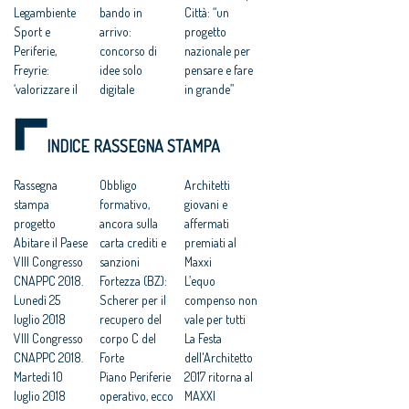
Legambiente
bando in
Città: “un
Sport e
arrivo:
progetto
Periferie,
concorso di
nazionale per
Freyrie:
idee solo
pensare e fare
‘valorizzare il
digitale
in grande”
merito dei
Semplificazion
Gli architetti
giovani
i, alt in
italiani
INDICE RASSEGNA STAMPA
architetti’
Lombardia sul
promuovono il
Riuso e Sport,
regolamento
nuovo Codice
Coni:
Rassegna
unico
Obbligo
degli appalti
Architetti
“valorizzare il
stampa
Stefano Boeri:
formativo,
«Attuare in
giovani e
merito dei
progetto
‘in Italia troppi
ancora sulla
fretta gli
affermati
giovani
Abitare il Paese
architetti
carta crediti e
incentivi ai
premiati al
progettisti”
VIII Congresso
rispetto alla
sanzioni
recuperi
Maxxi
Efficienza
CNAPPC 2018.
domanda’
Fortezza (BZ):
edilizi»
L’equo
energetica,
Lunedì 25
Scherer per il
compenso non
accordo Cna-
luglio 2018
recupero del
vale per tutti
Enel per la
VIII Congresso
corpo C del
La Festa
formazione
CNAPPC 2018.
Forte
dell'Architetto
gratis agli
Martedì 10
Piano Periferie
2017 ritorna al
architetti
luglio 2018
operativo, ecco
MAXXI