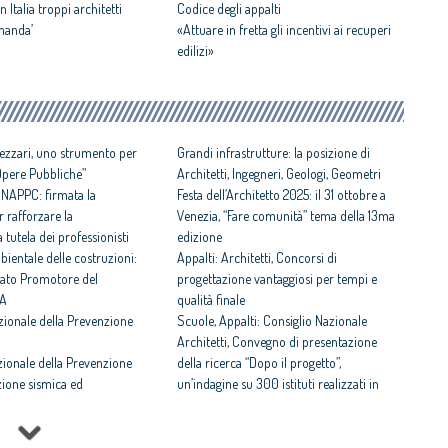
n Italia troppi architetti
Codice degli appalti
omanda’
«Attuare in fretta gli incentivi ai recuperi
edilizi»
rezzari, uno strumento per
Grandi infrastrutture: la posizione di
 Opere Pubbliche”
Architetti, Ingegneri, Geologi, Geometri
 CNAPPC: firmata la
Festa dell’Architetto 2025: il 31 ottobre a
 rafforzare la
Venezia, “Fare comunità” tema della 13ma
 tutela dei professionisti
edizione
bientale delle costruzioni:
Appalti: Architetti, Concorsi di
itato Promotore del
progettazione vantaggiosi per tempi e
CA
qualità finale
azionale della Prevenzione
Scuole, Appalti: Consiglio Nazionale
Architetti, Convegno di presentazione
zionale della Prevenzione
della ricerca “Dopo il progetto”,
zione sismica ed
un’indagine su 300 istituti realizzati in
 energetico: l’unione che
tutto il Paese con diverse tipologie di
o
appalto
cuola: presentato il
Premio Raffaele Sirica: tema l’architettura