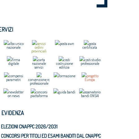
ERVIZI
albo unico
servizi
posta awn
posta
nazionale
ordini
certificata
provinciali
firma
carta
costi
costi studio
digitale
nazionale
costruzione
professionale
servizi
edilizia
compensi
formazione
progetto
parametri
convenzione rc
Europa
professionale
newsletter
concorsi
guida bandi
osservatorio
on news
piattaforma
bandi ONSAI
N EVIDENZA
ELEZIONI CNAPPC 2026/2031
CONCORSI PER TITOLI ED ESAMI BANDITI DAL CNAPPC