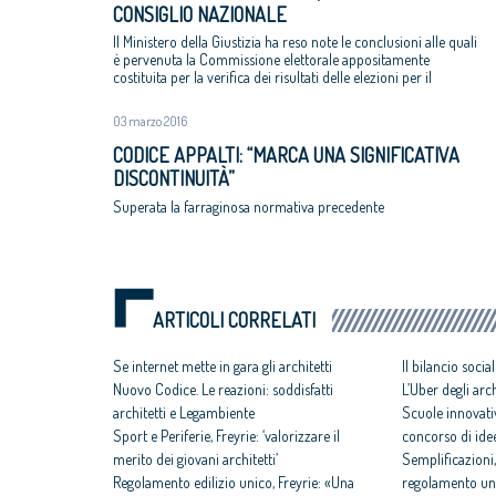
CONSIGLIO NAZIONALE
Il Ministero della Giustizia ha reso note le conclusioni alle quali
è pervenuta la Commissione elettorale appositamente
costituita per la verifica dei risultati delle elezioni per il
rinnovo del Cnappc
03 marzo 2016
CODICE APPALTI: “MARCA UNA SIGNIFICATIVA
DISCONTINUITÀ”
Superata la farraginosa normativa precedente
ARTICOLI CORRELATI
Se internet mette in gara gli architetti
Il bilancio soci
Nuovo Codice. Le reazioni: soddisfatti
L’Uber degli arch
architetti e Legambiente
Scuole innovativ
Sport e Periferie, Freyrie: ‘valorizzare il
concorso di idee
merito dei giovani architetti’
Semplificazioni,
Regolamento edilizio unico, Freyrie: «Una
regolamento un