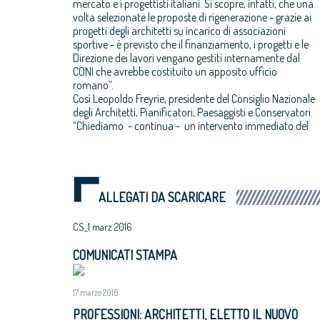
mercato e i progettisti italiani. Si scopre, infatti, che una
volta selezionate le proposte di rigenerazione - grazie ai
progetti degli architetti su incarico di associazioni
sportive - è previsto che il finanziamento, i progetti e le
Direzione dei lavori vengano gestiti internamente dal
CONI che avrebbe costituito un apposito ufficio
romano”.
Così Leopoldo Freyrie, presidente del Consiglio Nazionale
degli Architetti, Pianificatori, Paesaggisti e Conservatori.
“Chiediamo - continua - un intervento immediato del
ALLEGATI DA SCARICARE
CS_1 marz 2016
COMUNICATI STAMPA
17 marzo 2016
PROFESSIONI: ARCHITETTI, ELETTO IL NUOVO