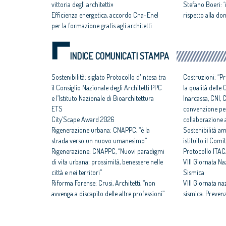
vittoria degli architetti»
Stefano Boeri: ‘i
Efficienza energetica, accordo Cna-Enel
rispetto alla d
per la formazione gratis agli architetti
INDICE COMUNICATI STAMPA
Sostenibilità: siglato Protocollo d'Intesa tra
Costruzioni: “P
il Consiglio Nazionale degli Architetti PPC
la qualità delle
e l’Istituto Nazionale di Bioarchitettura
Inarcassa, CNI,
ETS
convenzione per
City’Scape Award 2026
collaborazione a
Rigenerazione urbana: CNAPPC, “è la
Sostenibilità am
strada verso un nuovo umanesimo”
istituito il Com
Rigenerazione: CNAPPC, “Nuovi paradigmi
Protocollo ITA
di vita urbana: prossimità, benessere nelle
VIII Giornata N
città e nei territori”
Sismica
Riforma Forense: Crusi, Architetti, “non
VIII Giornata na
avvenga a discapito delle altre professioni”
sismica. Preven
Gender gap e Architettura: professioniste
efficientamento
svantaggiate per reddito, contratti e
rafforza il futur
mansioni
Architettura e S