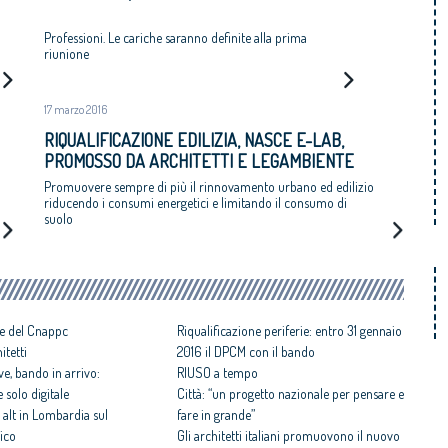
Professioni. Le cariche saranno definite alla prima
riunione
17 marzo 2016
RIQUALIFICAZIONE EDILIZIA, NASCE E-LAB,
PROMOSSO DA ARCHITETTI E LEGAMBIENTE
Promuovere sempre di più il rinnovamento urbano ed edilizio
riducendo i consumi energetici e limitando il consumo di
suolo
ale del Cnappc
Riqualificazione periferie: entro 31 gennaio
itetti
2016 il DPCM con il bando
e, bando in arrivo:
RIUSO a tempo
 solo digitale
Città: “un progetto nazionale per pensare e
 alt in Lombardia sul
fare in grande”
ico
Gli architetti italiani promuovono il nuovo