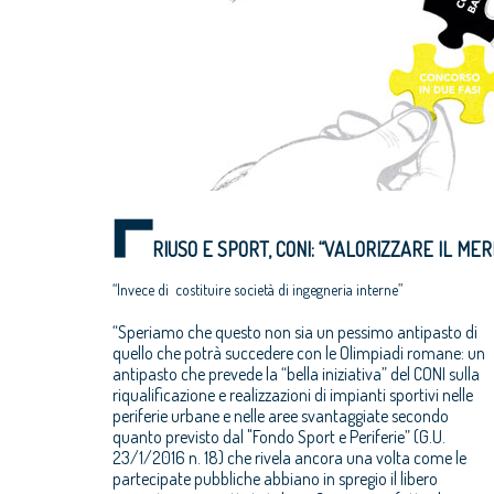
RIUSO E SPORT, CONI: “VALORIZZARE IL MER
“invece di costituire società di ingegneria interne”
“Speriamo che questo non sia un pessimo antipasto di
quello che potrà succedere con le Olimpiadi romane: un
antipasto che prevede la “bella iniziativa” del CONI sulla
riqualificazione e realizzazioni di impianti sportivi nelle
periferie urbane e nelle aree svantaggiate secondo
quanto previsto dal "Fondo Sport e Periferie” (G.U.
23/1/2016 n. 18) che rivela ancora una volta come le
partecipate pubbliche abbiano in spregio il libero