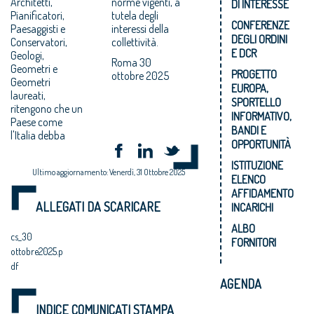
Architetti,
norme vigenti, a
DI INTERESSE
Pianificatori,
tutela degli
CONFERENZE
Paesaggisti e
interessi della
DEGLI ORDINI
Conservatori,
collettività.
E DCR
Geologi,
Roma 30
Geometri e
PROGETTO
ottobre 2025
Geometri
EUROPA,
laureati,
SPORTELLO
ritengono che un
INFORMATIVO,
Paese come
BANDI E
l'Italia debba
OPPORTUNITÀ
ISTITUZIONE
Ultimo aggiornamento: Venerdì, 31 Ottobre 2025
ELENCO
AFFIDAMENTO
ALLEGATI DA SCARICARE
INCARICHI
ALBO
cs_30
FORNITORI
ottobre2025.p
df
AGENDA
INDICE COMUNICATI STAMPA