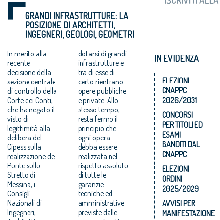
GRANDI INFRASTRUTTURE: LA
POSIZIONE DI ARCHITETTI,
INGEGNERI, GEOLOGI, GEOMETRI
In merito alla
dotarsi di grandi
IN EVIDENZA
recente
infrastrutture e
decisione della
tra di esse di
ELEZIONI
sezione centrale
certo rientrano
CNAPPC
di controllo della
opere pubbliche
Corte dei Conti,
e private. Allo
2026/2031
che ha negato il
stesso tempo,
CONCORSI
visto di
resta fermo il
PER TITOLI ED
legittimità alla
principio che
ESAMI
delibera del
ogni opera
BANDITI DAL
Cipess sulla
debba essere
CNAPPC
realizzazione del
realizzata nel
Ponte sullo
rispetto assoluto
ELEZIONI
Stretto di
di tutte le
ORDINI
Messina, i
garanzie
2025/2029
Consigli
tecniche ed
Nazionali di
amministrative
AVVISI PER
Ingegneri,
previste dalle
MANIFESTAZIONE