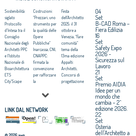
04
Sostenibilità:
Costruzioni:
Festa
Set
siglato
“Prezzari, uno
dell’Architetto
B-CAD Roma –
Protocollo
strumento per
2025: il 31
Fiera Edilizia
d'Intesa tra il
la qualità delle
ottobre a
16
Consiglio
Opere
Venezia, “Fare
Set
Nazionale degli
Pubbliche”
comunità”
Safety Expo
Architetti PPC
Inarcassa, CNI,
tema della
2026 -
e l’Istituto
CNAPPC:
13ma edizione
Sicurezza sul
Nazionale di
firmata la
Appalti:
Lavoro
Bioarchitettura
convenzione
Architetti,
21
ETS
per rafforzare
Concorsi di
Set
City’Scape
la
progettazione
Premio AIDIA
Award 2026
collaborazione
vantaggiosi per
Idee per un
Rigenerazione
a tutela dei
tempi e qualità
mondo che
urbana:
professionisti
finale
cambia – 2^
CNAPPC, “è la
Sostenibilità
Scuole,
edizione 2026.
LINK DAL NETWORK
strada verso
ambientale
Appalti:
22
Set
un nuovo
delle
Consiglio
Osteria
umanesimo”
costruzioni:
Nazionale
dell'Architetto a
Rigenerazione:
istituito il
Architetti,
© 2026 awn