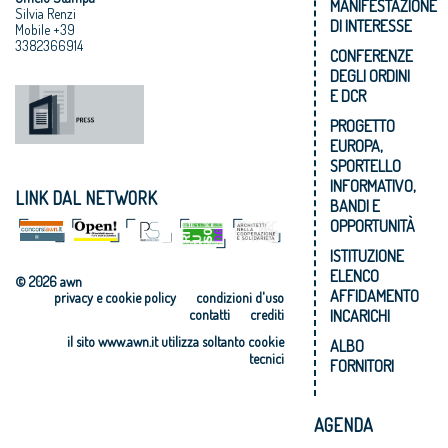
MANIFESTAZIONE
Silvia Renzi
DI INTERESSE
Mobile +39
3382366914
CONFERENZE
DEGLI ORDINI
E DCR
PROGETTO
EUROPA,
SPORTELLO
INFORMATIVO,
LINK DAL NETWORK
BANDI E
OPPORTUNITÀ
ISTITUZIONE
ELENCO
© 2026 awn
AFFIDAMENTO
privacy e cookie policy
condizioni d'uso
INCARICHI
contatti
crediti
il sito www.awn.it utilizza soltanto cookie
ALBO
tecnici
FORNITORI
AGENDA