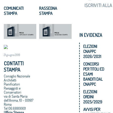
COMUNICATI
RASSEGNA
STAMPA
STAMPA
IN EVIDENZA
ELEZIONI
CNAPPC
21 giugno 2019
2026/2031
CONTATTI
CONCORSI
STAMPA
PER TITOLI ED
ESAMI
Consiglio Nazionale
BANDITI DAL
Architetti
CNAPPC
Pianificatori
Paesaggisti e
ELEZIONI
Conservatori
via di Santa Maria
ORDINI
dell'Anima, 10 - 00187
2025/2029
Roma
Tel 06.6889901
AVVISI PER
Ufficio Stampa