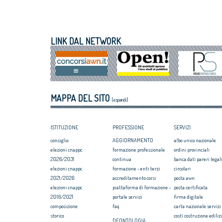
CNAPPC e PPAN Academy – Futureproof
fondamentale de
Cities: siglato Memorandum
CNAPPC nel 20
Progetto Think Tank: 2 FAD asincroni per
Sisma, dissesto 
la formazione
tempo di agire
LINK DAL NETWORK
Giornata della Libera Professione:
Premio Raffele 
l’intervento del CNAPPC
politiche a favo
Concorsi di progettazione: concluso il
Abitare il Paese
corso per Coordinatori di Concorsi di
il focus dell’ott
progettazione promosso dal CNAPPC
Esteri: continua
MAPPA DEL SITO
italiani nel CAE,
[espandi]
d’Europa
ISTITUZIONE
PROFESSIONE
SERVIZI
consiglio
AGGIORNAMENTO
albo unico nazionale
elezioni cnappc
formazione professionale
ordini provinciali
2026/2031
continua
banca dati pareri legali
elezioni cnappc
formazione - enti terzi
circolari
2021/2026
accreditamento corsi
posta awn
elezioni cnappc
piattaforma di formazione -
posta certificata
2016/2021
portale servizi
firma digitale
composizione
faq
carta nazionale servizi
storico
costi costruzione ediliz
DEONTOLOGIA