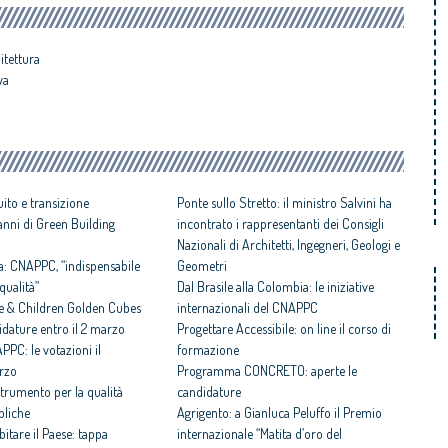
itettura
va
ito e transizione
Ponte sullo Stretto: il ministro Salvini ha
8 anni di Green Building
incontrato i rappresentanti dei Consigli
Nazionali di Architetti, Ingegneri, Geologi e
a: CNAPPC, “indispensabile
Geometri
qualità”
Dal Brasile alla Colombia: le iniziative
e & Children Golden Cubes
internazionali del CNAPPC
idature entro il 2 marzo
Progettare Accessibile: on line il corso di
PPC: le votazioni il
formazione
rzo
Programma CONCRETO: aperte le
strumento per la qualità
candidature
bliche
Agrigento: a Gianluca Peluffo il Premio
bitare il Paese: tappa
internazionale “Matita d’oro del