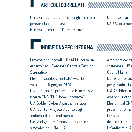
ARTICOLI CORRELATI
Genova: due mesi di incontri, gli architetti
Un mese di arch
pensano la città futura
OAPPC di Geno
Genova al centro dell’architettura
INDICE CNAPPC INFORMA
Prevenzione incendi, Il CNAPPC cerca un
Ambiente costru
esperto per il Comitato Centrale Tecnico
sostenibile: i 1
Scientifico
Council Italia
Elezioni suppletive del CNAPPC: le
DdL Architettur
votazioni il 9 giugno 2026
per garantire la 
Lavori pubblici: presentata a Bruxelles la
UIA Architectur
ricerca CNAPPC “Dopo il progetto”
Awards: le cand
UIA Golden Cubes Awards: i vincitori
Elezioni del CNA
UIA: Call for Projects Atlante degli
prossimo 16 ma
ambienti di apprendimento
I prezzari: uno 
Parità di genere: l’impegno costante e
delle opere pub
sistemico del CNAPPC
Il Manifesto di A