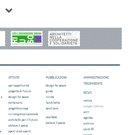
l Progetto ideato dal
Mediterraneo”
18
Concorsi di progettazione: al via il corso di
idrogeologico, calamità: è
formazione per Coordinatori
Architecture’s Value to Society: il CNAPPC
Sirica 2025: il CNAPPC e le
alla Conferenza internazionale organizzata
re dei giovani professionisti
dall’Ordine degli Architetti del Portogallo e
. La cultura della domanda:
dal CAE
ava edizione
Abitare il Paese: al via l’VIII edizione
 l’impegno degli Architetti
Festa dell’Architetto 2025: alcune
 il Consiglio degli Architetti
anticipazioni
Premio UIA 2030: candidature entro il 29
ottobre
ATTIVITÀ
PUBBLICAZIONI
AMMINISTRAZIONE
TRASPARENTE
pari opportunità
design for peace
progetto di futuro
guide
NEWS
 e
design for peace
riviste
notizie
centenario
l'architetto
cnappc informa
progetto europa
point zero
pnrr
viii congresso nazionale
yearbook
agenda
architetti per il futuro
abitare il paese
archivio
abitare il paese
covid-19
ia
open! studi aperti
cnappc