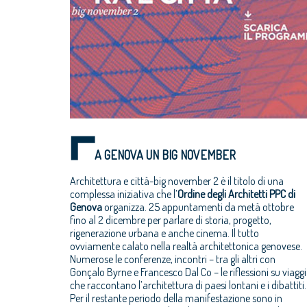
A GENOVA UN BIG NOVEMBER
Architettura e città-big november 2 è il titolo di una
complessa iniziativa che l’
Ordine degli Architetti PPC di
Genova
organizza. 25 appuntamenti da metà ottobre
novembre); proiezione del film L’imbalsamatore (25
fino al 2 dicembre per parlare di storia, progetto,
novembre); dibattito sull’editoria indipendente di
rigenerazione urbana e anche cinema. Il tutto
architettura (25 novembre); ricordo dell’urbanista Paolo
ovviamente calato nella realtà architettonica genovese.
Rigamonti (25 novembre); convegno su ‘Bruno Gabrielli:
Numerose le conferenze, incontri – tra gli altri con
progetto e governo della città’ (2 dicembre). Tutto il
Gonçalo Byrne e Francesco Dal Co – le riflessioni su viaggi
che raccontano l’architettura di paesi lontani e i dibattiti.
Per il restante periodo della manifestazione sono in