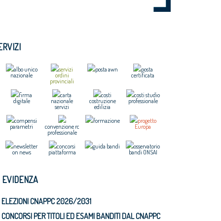
ERVIZI
albo unico
servizi
posta awn
posta
nazionale
ordini
certificata
provinciali
firma
carta
costi
costi studio
digitale
nazionale
costruzione
professionale
servizi
edilizia
compensi
formazione
progetto
parametri
convenzione rc
Europa
professionale
newsletter
concorsi
guida bandi
osservatorio
on news
piattaforma
bandi ONSAI
N EVIDENZA
ELEZIONI CNAPPC 2026/2031
CONCORSI PER TITOLI ED ESAMI BANDITI DAL CNAPPC