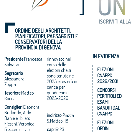
ORDINE DEGLI ARCHITETTI,
PIANIFICATORI, PAESAGGISTI E
CONSERVATORI DELLA
PROVINCIA DI GENOVA
IN EVIDENZA
Presidente
Francesca
rinnovato nel
Salvarani
corso delle
ELEZIONI
elezioni che si
Segretario
CNAPPC
sono tenute nel
Alessandra
2025 e resterà in
2026/2031
Zuppa
carica per il
CONCORSI
quadriennio
Tesoriere
Matteo
PER TITOLI ED
2025-2029
Rocca
ESAMI
Consiglieri
Eleonora
BANDITI DAL
Burlando, Aldo
CNAPPC
indirizzo
Piazza
Daniele, Iblieto
S.Matteo, 18
ELEZIONI
Fieschi, Veronica
ORDINI
Freccero, Livio
cap
16123