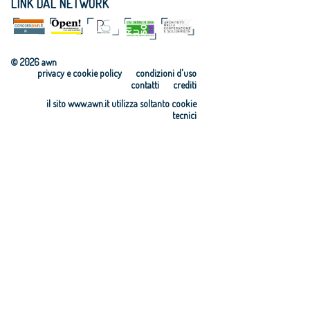
LINK DAL NETWORK
OAPPC di
OAPPC di
OAPPC di
Barletta-
Cagliari
Crotone
Andria-Trani
OAPPC di
OAPPC di
Caltanissetta
Cuneo
© 2026 awn
privacy e cookie policy
condizioni d'uso
contatti
crediti
il sito www.awn.it utilizza soltanto cookie
tecnici