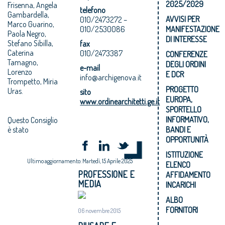
2025/2029
Frisenna, Angela
telefono
Gambardella,
AVVISI PER
010/2473272 –
Marco Guarino,
010/2530086
MANIFESTAZIONE
Paola Negro,
DI INTERESSE
Stefano Sibilla,
fax
Caterina
010/2473387
CONFERENZE
Tamagno,
DEGLI ORDINI
e-mail
Lorenzo
E DCR
info@archigenova.it
Trompetto, Miria
PROGETTO
Uras.
sito
EUROPA,
www.ordinearchitetti.ge.it
SPORTELLO
INFORMATIVO,
Questo Consiglio
è stato
BANDI E
OPPORTUNITÀ
ISTITUZIONE
Ultimo aggiornamento: Martedì, 15 Aprile 2025
ELENCO
PROFESSIONE E
AFFIDAMENTO
MEDIA
INCARICHI
ALBO
FORNITORI
06 novembre 2015