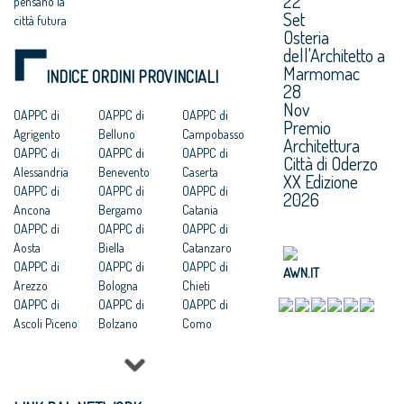
22
pensano la
Set
città futura
Osteria
dell'Architetto a
Marmomac
INDICE ORDINI PROVINCIALI
28
Nov
OAPPC di
OAPPC di
OAPPC di
Premio
Agrigento
Belluno
Campobasso
Architettura
OAPPC di
OAPPC di
OAPPC di
Città di Oderzo
Alessandria
Benevento
Caserta
XX Edizione
OAPPC di
OAPPC di
OAPPC di
2026
Ancona
Bergamo
Catania
OAPPC di
OAPPC di
OAPPC di
Aosta
Biella
Catanzaro
OAPPC di
OAPPC di
OAPPC di
AWN.IT
Arezzo
Bologna
Chieti
OAPPC di
OAPPC di
OAPPC di
Ascoli Piceno
Bolzano
Como
OAPPC di Asti
OAPPC di
OAPPC di
OAPPC di
Brescia
Cosenza
Avellino
OAPPC di
OAPPC di
OAPPC di Bari
Brindisi
Cremona