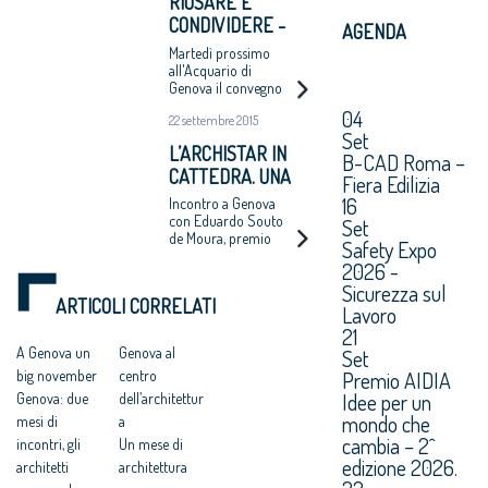
RIUSARE E
CONDIVIDERE -
AGENDA
NUOVE
Martedì prossimo
STRATEGIE
all'Acquario di
Genova il convegno
URBANE
promosso dalla
04
22 settembre 2015
Fondazione e
Set
dall'Ordine architetti
L’ARCHISTAR IN
di Genova
B-CAD Roma –
CATTEDRA. UNA
Fiera Edilizia
LEZIONE DI
16
Incontro a Genova
NORMALITÀ
con Eduardo Souto
Set
de Moura, premio
Safety Expo
Pritzker nel 2011
2026 -
Sicurezza sul
ARTICOLI CORRELATI
Lavoro
21
A Genova un
Genova al
Set
Premio AIDIA
big november
centro
Idee per un
Genova: due
dell’architettur
mondo che
mesi di
a
cambia – 2^
incontri, gli
Un mese di
edizione 2026.
architetti
architettura