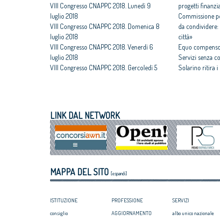
VIII Congresso CNAPPC 2018. Lunedì 9
progetti finanzia
luglio 2018
Commissione per
VIII Congresso CNAPPC 2018. Domenica 8
da condividere: 
luglio 2018
città»
VIII Congresso CNAPPC 2018. Venerdì 6
Equo compenso,
luglio 2018
Servizi senza c
VIII Congresso CNAPPC 2018. Gercoledì 5
Solarino ritira 
luglio 2018
un euro
VIII Congresso CNAPPC 2018. Mercoledì 4
All'architettura
luglio 2018
caravatti_carava
VIII Congresso CNAPPC 2018. Lunedì 2
italiano
LINK DAL NETWORK
luglio 2018
Assegnati premi 
VIII Congresso CNAPPC 2018. Domenica 1
Giovane talento
luglio 2018
Equo compenso, 
Corte Europea d
Professioni: arch
MAPPA DEL SITO
internazionaliz
[espandi]
ISTITUZIONE
PROFESSIONE
SERVIZI
consiglio
AGGIORNAMENTO
albo unico nazionale