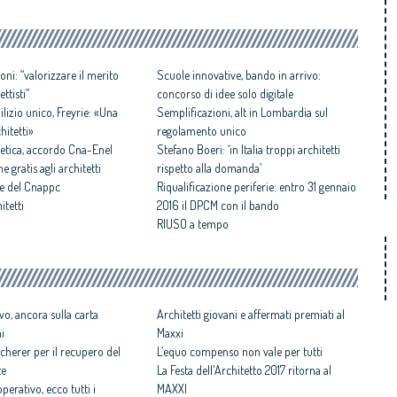
oni: “valorizzare il merito
Scuole innovative, bando in arrivo:
ttisti”
concorso di idee solo digitale
lizio unico, Freyrie: «Una
Semplificazioni, alt in Lombardia sul
chitetti»
regolamento unico
getica, accordo Cna-Enel
Stefano Boeri: ‘in Italia troppi architetti
 gratis agli architetti
rispetto alla domanda’
ale del Cnappc
Riqualificazione periferie: entro 31 gennaio
itetti
2016 il DPCM con il bando
RIUSO a tempo
vo, ancora sulla carta
Architetti giovani e affermati premiati al
ni
Maxxi
cherer per il recupero del
L’equo compenso non vale per tutti
te
La Festa dell'Architetto 2017 ritorna al
perativo, ecco tutti i
MAXXI