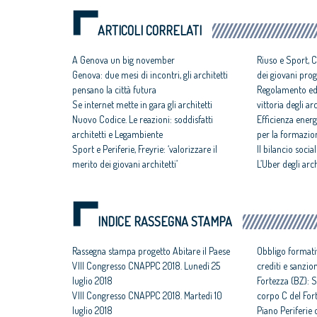
ARTICOLI CORRELATI
A Genova un big november
Riuso e Sport, C
Genova: due mesi di incontri, gli architetti
dei giovani proge
pensano la città futura
Regolamento edi
Se internet mette in gara gli architetti
vittoria degli ar
Nuovo Codice. Le reazioni: soddisfatti
Efficienza ener
architetti e Legambiente
per la formazione
Sport e Periferie, Freyrie: ‘valorizzare il
Il bilancio soci
merito dei giovani architetti’
L’Uber degli arch
INDICE RASSEGNA STAMPA
Rassegna stampa progetto Abitare il Paese
Obbligo formati
VIII Congresso CNAPPC 2018. Lunedì 25
crediti e sanzio
luglio 2018
Fortezza (BZ): S
VIII Congresso CNAPPC 2018. Martedì 10
corpo C del For
luglio 2018
Piano Periferie o