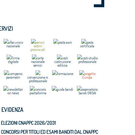
ERVIZI
albo unico
servizi
posta awn
posta
nazionale
ordini
certificata
provinciali
firma
carta
costi
costi studio
digitale
nazionale
costruzione
professionale
servizi
edilizia
compensi
formazione
progetto
parametri
convenzione rc
Europa
professionale
newsletter
concorsi
guida bandi
osservatorio
on news
piattaforma
bandi ONSAI
N EVIDENZA
ELEZIONI CNAPPC 2026/2031
CONCORSI PER TITOLI ED ESAMI BANDITI DAL CNAPPC