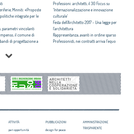
ti
Professioni: architetti, il 30 Focus su
iferie, Minniti: «Proposte
'Internazionalizzazione e innovazione
politiche integrate per le
culturale'
Festa dell’Architetto 2017 - Una legge per
 parametri vincolanti
l’architettura
ompenso, il comune di
Rappresentanza, avanti in ordine sparso
i bandi di progettazione a
Professionisti, nei contratti arriva l’equo
compenso
 rispettosa dello studio
Equo compenso allargato a tutti i
tti il Premio architetto
professionisti
Periferie, la nuova identità di 10 aree
Architetto italiano e
degradate
 2017
Architetti: 'Comune e Consiglio di Stato,
il CNAPPC ricorre alla
svilito interesse pubblico'
ei Diritti dell’Uomo
itetti, focus su
zazione e innovazione
ATTIVITÀ
PUBBLICAZIONI
AMMINISTRAZIONE
TRASPARENTE
pari opportunità
design for peace