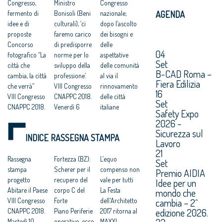
Congresso,
Ministro
Congresso
AGENDA
fermento di
Bonisoli (Beni
nazionale;
idee e di
culturali), ‘ci
dopo l’ascolto
proposte
faremo carico
dei bisogni e
Concorso
di predisporre
delle
04
fotografico “La
norme per lo
aspettative
Set
città che
sviluppo della
delle comunità
B-CAD Roma –
cambia, la città
professione’.
al via il
Fiera Edilizia
che verrà”
VIII Congresso
rinnovamento
16
VIII Congresso
CNAPPC 2018.
delle città
Set
CNAPPC 2018.
Venerdì 6
italiane
Safety Expo
Domenica 8
luglio 2018
VIII Congresso
2026 -
luglio 2018
Architetti:
CNAPPC 2018.
Sicurezza sul
INDICE RASSEGNA STAMPA
Votazioni VIII
Cappochin, “il
Lunedì 2 luglio
Lavoro
Congresso
Governo
2018
21
2018
Rassegna
realizzi subito
Fortezza (BZ):
VIII Congresso
L’equo
Set
Architetti,
stampa
un ‘Piano
Scherer per il
CNAPPC 2018.
compenso non
Premio AIDIA
Congresso
progetto
d’Azione
recupero del
Domenica 1
vale per tutti
Idee per un
nazionale:
Abitare il Paese
Nazionale per
corpo C del
luglio 2018
La Festa
mondo che
cambia – 2^
grave la crisi
VIII Congresso
le città
Forte
Architetti:VIII
dell'Architetto
edizione 2026.
demografica;
CNAPPC 2018.
sostenibili”
Piano Periferie
Congresso
2017 ritorna al
tra 20 anni
Martedì 10
VIII Congresso
operativo, ecco
nazionale,
MAXXI