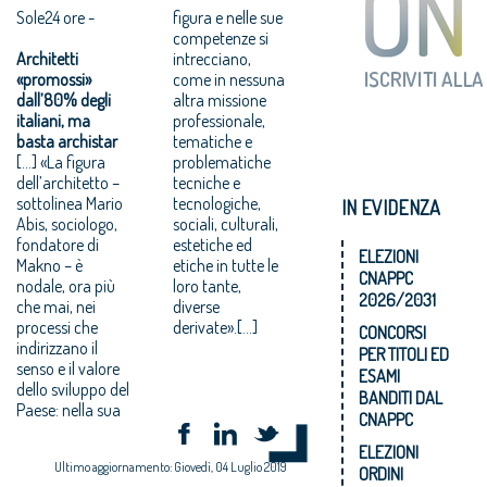
Sole24 ore -
figura e nelle sue
competenze si
Architetti
intrecciano,
«promossi»
come in nessuna
dall’80% degli
altra missione
italiani, ma
professionale,
basta archistar
tematiche e
[…] «La figura
problematiche
dell’architetto –
tecniche e
sottolinea Mario
tecnologiche,
IN EVIDENZA
Abis, sociologo,
sociali, culturali,
fondatore di
estetiche ed
ELEZIONI
Makno – è
etiche in tutte le
CNAPPC
nodale, ora più
loro tante,
2026/2031
che mai, nei
diverse
processi che
derivate».[…]
CONCORSI
indirizzano il
PER TITOLI ED
senso e il valore
ESAMI
dello sviluppo del
BANDITI DAL
Paese: nella sua
CNAPPC
ELEZIONI
Ultimo aggiornamento: Giovedì, 04 Luglio 2019
ORDINI