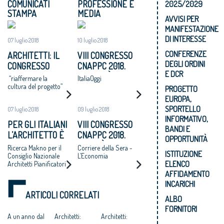
COMUNICATI
PROFESSIONE E
2025/2029
STAMPA
MEDIA
AVVISI PER
MANIFESTAZIONE
DI INTERESSE
07 luglio 2018
10 luglio 2018
CONFERENZE
ARCHITETTI: IL
VIII CONGRESSO
DEGLI ORDINI
CONGRESSO
CNAPPC 2018.
E DCR
NAZIONALE
MARTEDÌ 10
“riaffermare la
ItaliaOggi
APPROVA UN
LUGLIO 2018
cultura del progetto”
PROGETTO
MANIFESTO: “SI
EUROPA,
ADOTTI UN
SPORTELLO
07 luglio 2018
09 luglio 2018
PROGRAMMA
INFORMATIVO,
PER GLI ITALIANI
VIII CONGRESSO
NAZIONALE DI
BANDI E
L’ARCHITETTO È
CNAPPC 2018.
RIGENERAZIONE
OPPORTUNITÀ
UNA FIGURA
LUNEDÌ 9 LUGLIO
Ricerca Makno per il
Corriere della Sera -
URBANE,
ISTITUZIONE
CRUCIALE PER
2018
Consiglio Nazionale
L’Economia
ALTERNATIVA A
ELENCO
Architetti Pianificatori
DISEGNARE LO
ESPANSIONI
Paesaggisti e
AFFIDAMENTO
SVILUPPO
Conservatori –
INCONTROLLATE
INCARICHI
ECONOMICO E
CNAPPC
E AL CONSUMO DI
ARTICOLI CORRELATI
SOCIALE DEL
ALBO
SUOLO”
PAESE
FORNITORI
A un anno dal
Architetti:
Architetti: