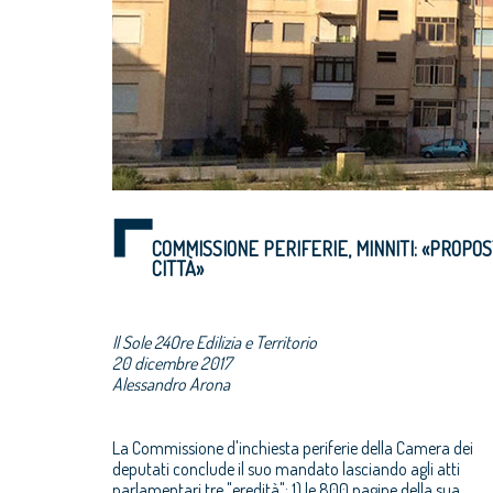
COMMISSIONE PERIFERIE, MINNITI: «PROPO
CITTÀ»
Il Sole 24Ore Edilizia e Territorio
20 dicembre 2017
Alessandro Arona
La Commissione d'inchiesta periferie della Camera dei
deputati conclude il suo mandato lasciando agli atti
parlamentari tre "eredità": 1) le 800 pagine della sua