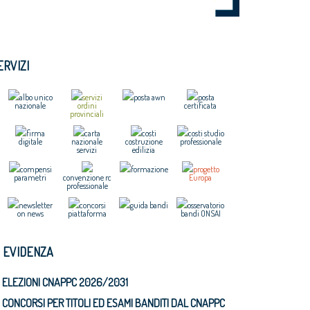
ERVIZI
albo unico
servizi
posta awn
posta
nazionale
ordini
certificata
provinciali
firma
carta
costi
costi studio
digitale
nazionale
costruzione
professionale
servizi
edilizia
compensi
formazione
progetto
parametri
convenzione rc
Europa
professionale
newsletter
concorsi
guida bandi
osservatorio
on news
piattaforma
bandi ONSAI
N EVIDENZA
ELEZIONI CNAPPC 2026/2031
CONCORSI PER TITOLI ED ESAMI BANDITI DAL CNAPPC