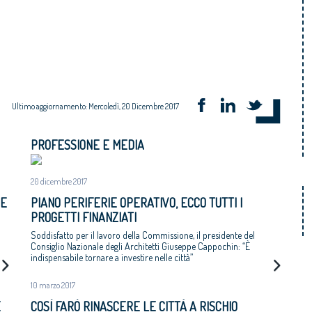
Ultimo aggiornamento: Mercoledì, 20 Dicembre 2017
PROFESSIONE E MEDIA
20 dicembre 2017
 E
PIANO PERIFERIE OPERATIVO, ECCO TUTTI I
PROGETTI FINANZIATI
Soddisfatto per il lavoro della Commissione, il presidente del
Consiglio Nazionale degli Architetti Giuseppe Cappochin: “È
indispensabile tornare a investire nelle città”
10 marzo 2017
E
COSÌ FARÒ RINASCERE LE CITTÀ A RISCHIO