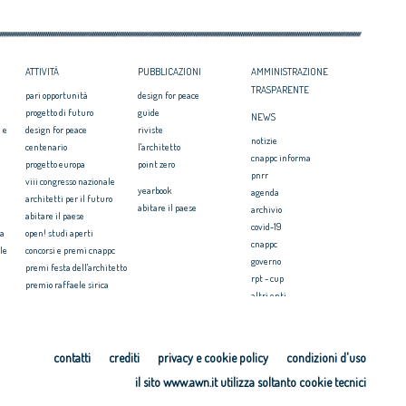
ATTIVITÀ
PUBBLICAZIONI
AMMINISTRAZIONE
TRASPARENTE
pari opportunità
design for peace
progetto di futuro
guide
NEWS
 e
design for peace
riviste
notizie
centenario
l'architetto
cnappc informa
progetto europa
point zero
pnrr
viii congresso nazionale
yearbook
agenda
architetti per il futuro
abitare il paese
archivio
abitare il paese
covid-19
ia
open! studi aperti
cnappc
le
concorsi e premi cnappc
governo
premi festa dell'architetto
rpt - cup
premio raffaele sirica
altri enti
ionale
archiprix
faq ordini
premio architetti del
mediterraneo
PRESS
ri.u.so
contatti
crediti
privacy e cookie policy
condizioni d'uso
comunicati stampa
microcredito per l'housing
il sito www.awn.it utilizza soltanto cookie tecnici
video
cosa è