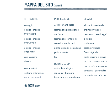
MAPPA DEL SITO
[espandi]
ISTITUZIONE
PROFESSIONE
SERVIZI
consiglio
AGGIORNAMENTO
albo unico nazionale
elezioni cnappc
formazione professionale
ordini provinciali
2026/2031
continua
banca dati pareri legali
elezioni cnappc
formazione - enti terzi
circolari
2021/2026
accreditamento corsi
posta awn
elezioni cnappc
piattaforma di formazione -
posta certificata
2016/2021
portale servizi
firma digitale
composizione
faq
carta nazionale servizi
storico
costi costruzione ediliz
DEONTOLOGIA
costi studio professiona
commissioni
codice deontologico
compensi - parametri
sistema ordinistico
consigli di disciplina
concorsi - piattaforma
ordini provinciali
linee guida ai procedimenti
convenzione rc profess
elezioni ordini territoriali
disciplinari
formazione
© 2026 awn
2025-2029
massimario
webinar/streaming
elezioni ordini territoriali
newsletter on news
COMPENSI
2021-2025
seearch
compensi professione
elezioni ordini territoriali
awn 2007/2014
disciplinari d'incarico e
2017-2021
bollettino bandi
contratti tipo