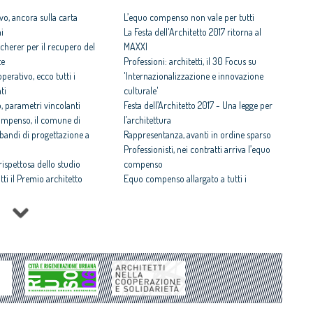
vo, ancora sulla carta
L’equo compenso non vale per tutti
ni
La Festa dell'Architetto 2017 ritorna al
cherer per il recupero del
MAXXI
te
Professioni: architetti, il 30 Focus su
perativo, ecco tutti i
'Internazionalizzazione e innovazione
ti
culturale'
 parametri vincolanti
Festa dell’Architetto 2017 - Una legge per
ompenso, il comune di
l’architettura
i bandi di progettazione a
Rappresentanza, avanti in ordine sparso
Professionisti, nei contratti arriva l’equo
 rispettosa dello studio
compenso
tti il Premio architetto
Equo compenso allargato a tutti i
professionisti
Architetto italiano e
Periferie, la nuova identità di 10 aree
 2017
degradate
il CNAPPC ricorre alla
Architetti: 'Comune e Consiglio di Stato,
ei Diritti dell’Uomo
svilito interesse pubblico'
itetti, focus su
Periferie, tutti i vincitori del concorso Cna-
zazione e innovazione
Mibact per riqualificare 10 aree urbane
ni e affermati premiati al
degradate