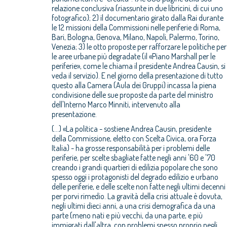
relazione conclusiva (riassunte in due libricini, di cui uno
fotografico); 2) il documentario girato dalla Rai durante
le 12 missioni della Commissioni nelle periferie di Roma,
Bari, Bologna, Genova, Milano, Napoli, Palermo, Torino,
Venezia; 3) le otto proposte per rafforzare le politiche per
le aree urbane più degradate (il «Piano Marshall per le
periferie», come le chiama il presidente Andrea Causin, si
veda il servizio). E nel giorno della presentazione di tutto
questo alla Camera (Aula dei Gruppi) incassa la piena
condivisione delle sue proposte da parte del ministro
dell'Interno Marco Minniti, intervenuto alla
presentazione.
(...) «La politica - sostiene Andrea Causin, presidente
della Commissione, eletto con Scelta Civica, ora Forza
Italia) - ha grosse responsabilità per i problemi delle
periferie, per scelte sbagliate fatte negli anni '60 e '70
creando i grandi quartieri di edilizia popolare che sono
spesso oggi i protagonisti del degrado edilizio e urbano
delle periferie, e delle scelte non fatte negli ultimi decenni
per porvi rimedio. La gravità della crisi attuale è dovuta,
negli ultimi dieci anni, a una crisi demografica da una
parte (meno nati e più vecchi, da una parte, e più
immigrati dall'altra, con problemi spesso proprio negli