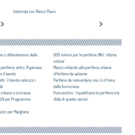
Intervista con Renzo Piano
rie ci difenderanno dalla
500 milioni per le periferie, INU: ‘ottima
notizia’
 periferie: entro 31 gennaio
Mezzo miliardo alle periferie urbane
n il bando
«Periferie da salvare»
tti: ‘il bando valorizzi i
Periferie da reinventare, ma c’è il freno
tà’
della burocrazia
e urbana e sicurezza
Franceschini: ‘riqualificare le periferie è la
 MLN per Programma
sfida di questo secolo’
 tutor per Marghera