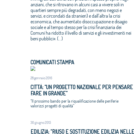
anziani, che si ritrovano in alcuni casi a vivere soli in
quartieri sempre più degradati, con meno negozi e
servizi, e circondati da stranieri) e dall'altra la crisi
economica, che aumentato disoccupazione e disagio
sociale e al tempo stesso per la crisi finanziaria dei
Comuni ha ridotto il livello di servizi e gli investimenti nei
beni pubblici». (...)
COMUNICATI STAMPA
28 gennaio 2016
CITTÀ: “UN PROGETTO NAZIONALE PER PENSARE
FARE IN GRANDE”
“Il prossimo bando per la riqualificazione delle periferie
valorizzi progetti di qualità”
30 giugno 2015
EDILIZIA: “RIUSO E SOSTITUZIONE EDILIZIA NELL