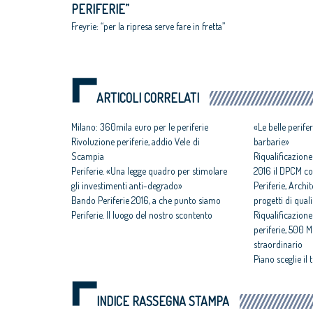
PERIFERIE”
Freyrie: “per la ripresa serve fare in fretta”
ARTICOLI CORRELATI
Milano: 360mila euro per le periferie
«Le belle perife
Rivoluzione periferie, addio Vele di
barbarie»
Scampia
Riqualificazione
Periferie. «Una legge quadro per stimolare
2016 il DPCM co
gli investimenti anti-degrado»
Periferie, Archite
Bando Periferie 2016, a che punto siamo
progetti di quali
Periferie. Il luogo del nostro scontento
Riqualificazion
periferie, 500
straordinario
Piano sceglie il
INDICE RASSEGNA STAMPA