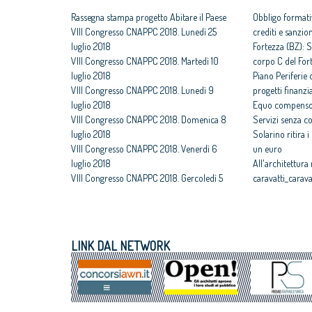
Rassegna stampa progetto Abitare il Paese
Obbligo formati
VIII Congresso CNAPPC 2018. Lunedì 25
crediti e sanzio
luglio 2018
Fortezza (BZ): S
VIII Congresso CNAPPC 2018. Martedì 10
corpo C del For
luglio 2018
Piano Periferie o
VIII Congresso CNAPPC 2018. Lunedì 9
progetti finanzia
luglio 2018
Equo compenso,
VIII Congresso CNAPPC 2018. Domenica 8
Servizi senza c
luglio 2018
Solarino ritira 
VIII Congresso CNAPPC 2018. Venerdì 6
un euro
luglio 2018
All'architettura
VIII Congresso CNAPPC 2018. Gercoledì 5
caravatti_carava
luglio 2018
italiano
VIII Congresso CNAPPC 2018. Mercoledì 4
Assegnati premi 
luglio 2018
Giovane talento
VIII Congresso CNAPPC 2018. Lunedì 2
Equo compenso, 
LINK DAL NETWORK
luglio 2018
Corte Europea d
VIII Congresso CNAPPC 2018. Domenica 1
Professioni: arch
luglio 2018
internazionaliz
Architetti giova
Maxxi