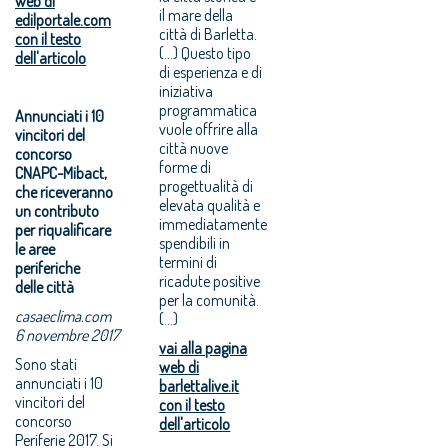
web di
il mare della
edilportale.com
città di Barletta.
con il testo
(...) Questo tipo
dell'articolo
di esperienza e di
iniziativa
programmatica
Annunciati i 10
vuole offrire alla
vincitori del
città nuove
concorso
forme di
CNAPC-Mibact,
progettualità di
che riceveranno
elevata qualità e
un contributo
immediatamente
per riqualificare
spendibili in
le aree
termini di
periferiche
ricadute positive
delle città
per la comunità.
casaeclima.com
(...)
6 novembre 2017
vai alla pagina
Sono stati
web di
annunciati i 10
barlettalive.it
vincitori del
con il testo
concorso
dell'articolo
Periferie 2017. Si