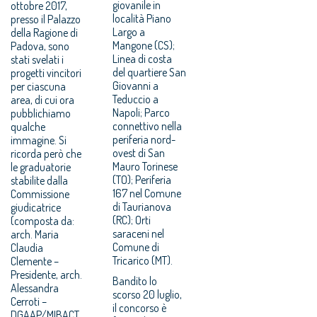
giovanile in
ottobre 2017,
località Piano
presso il Palazzo
Largo a
della Ragione di
Mangone (CS);
Padova, sono
Linea di costa
stati svelati i
del quartiere San
progetti vincitori
Giovanni a
per ciascuna
Teduccio a
area, di cui ora
Napoli; Parco
pubblichiamo
connettivo nella
qualche
periferia nord-
immagine. Si
ovest di San
ricorda però che
Mauro Torinese
le graduatorie
(TO); Periferia
stabilite dalla
167 nel Comune
Commissione
di Taurianova
giudicatrice
(RC); Orti
(composta da:
saraceni nel
arch. Maria
Comune di
Claudia
Tricarico (MT).
Clemente –
Presidente, arch.
Bandito lo
Alessandra
scorso 20 luglio,
Cerroti –
il concorso è
DGAAP/MIBACT,