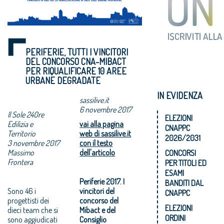
PERIFERIE, TUTTI I VINCITORI
DEL CONCORSO CNA-MIBACT
PER RIQUALIFICARE 10 AREE
URBANE DEGRADATE
IN EVIDENZA
sassilive.it
6 novembre 2017
Il Sole 24Ore
ELEZIONI
Edilizia e
vai alla pagina
CNAPPC
Territorio
web di sassilive.it
2026/2031
3 novembre 2017
con il testo
Massimo
dell'articolo
CONCORSI
Frontera
PER TITOLI ED
ESAMI
Periferie 2017. I
BANDITI DAL
Sono 46 i
vincitori del
CNAPPC
progettisti dei
concorso del
ELEZIONI
dieci team che si
Mibact e del
ORDINI
sono aggiudicati
Consiglio