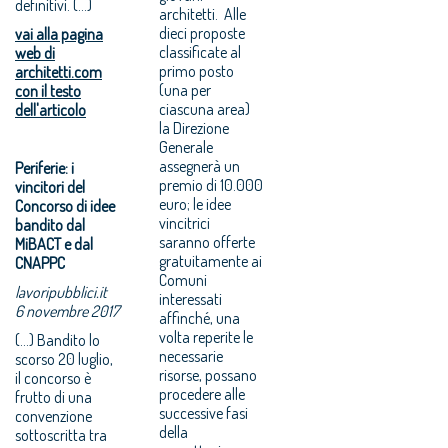
definitivi. (...)
architetti. Alle
dieci proposte
vai alla pagina
classificate al
web di
primo posto
architetti.com
(una per
con il testo
ciascuna area)
dell'articolo
la Direzione
Generale
assegnerà un
Periferie: i
premio di 10.000
vincitori del
euro; le idee
Concorso di idee
vincitrici
bandito dal
saranno offerte
MiBACT e dal
gratuitamente ai
CNAPPC
Comuni
lavoripubblici.it
interessati
6 novembre 2017
affinché, una
volta reperite le
(...) Bandito lo
necessarie
scorso 20 luglio,
risorse, possano
il concorso è
procedere alle
frutto di una
successive fasi
convenzione
della
sottoscritta tra