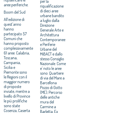
per la
aree periferiche.
riqualificazione
di dieci aree
Boom del Sud
urbane bandito
All’edizione di
a luglio dalla
quest'anno
Direzione
hanno
Generale Arte e
partecipato 57
Architettura
Comuni che
Contemporanee
hanno proposto
e Periferie
complessivamente
Urbane del
61 aree. Calabria,
MiBACT e dallo
Toscana,
stesso Consiglio
Campania,
Nazionale. Come
Sicilia e
e' noto le aree
Piemonte sono
sono: Quartiere
le Regioni con il
di via del Mare a
maggior numero
Barcellona
di proposte
Pozzo di Gotto
inviate, mentre a
(ME); Percorso
livello di Province
delle antiche
le più prolifiche
mura del
sono state
Carmine a
Cosenza, Caserta
Barletta; Ex