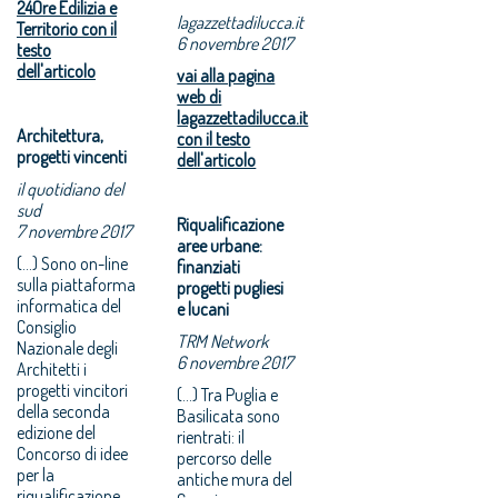
24Ore Edilizia e
lagazzettadilucca.it
Territorio con il
6 novembre 2017
testo
dell'articolo
vai alla pagina
web di
lagazzettadilucca.it
Architettura,
con il testo
progetti vincenti
dell'articolo
il quotidiano del
sud
Riqualificazione
7 novembre 2017
aree urbane:
(...) Sono on-line
finanziati
sulla piattaforma
progetti pugliesi
informatica del
e lucani
Consiglio
TRM Network
Nazionale degli
6 novembre 2017
Architetti i
progetti vincitori
(...) Tra Puglia e
della seconda
Basilicata sono
edizione del
rientrati: il
Concorso di idee
percorso delle
per la
antiche mura del
riqualificazione