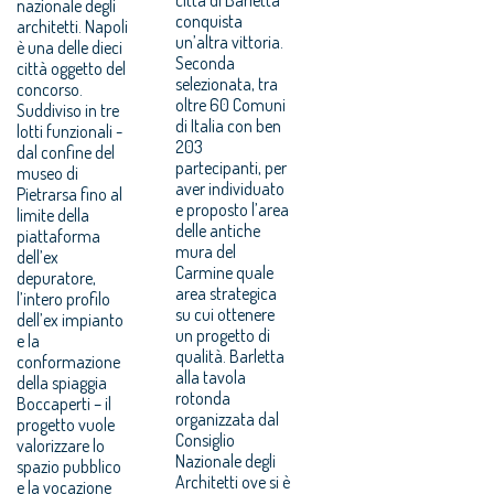
nazionale degli
conquista
architetti. Napoli
un’altra vittoria.
è una delle dieci
Seconda
città oggetto del
selezionata, tra
concorso.
oltre 60 Comuni
Suddiviso in tre
di Italia con ben
lotti funzionali -
203
dal confine del
partecipanti, per
museo di
aver individuato
Pietrarsa fino al
e proposto l’area
limite della
delle antiche
piattaforma
mura del
dell’ex
Carmine quale
depuratore,
area strategica
l’intero profilo
su cui ottenere
dell’ex impianto
un progetto di
e la
qualità. Barletta
conformazione
alla tavola
della spiaggia
rotonda
Boccaperti – il
organizzata dal
progetto vuole
Consiglio
valorizzare lo
Nazionale degli
spazio pubblico
Architetti ove si è
e la vocazione