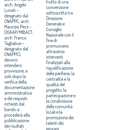
frutto di una
arch. Angelo
convenzione
Lunati –
sottoscritta tra
designato dal
Direzione
CNAPPC, arch.
Generale e
Maurizio Pece –
Consiglio
DGAAP/MIBACT,
Nazionale con il
arch. Franco
fine di
Tagliabue –
promuovere,
designato dal
attraverso
CNAPPC),
interventi
devono
finalizzati alla
intendersi
riqualificazione
provvisorie, e
delle periferie, la
solo dopo la
centralità e la
verifica della
qualità del
documentazione
progetto, la
amministrativa
partecipazione e
e dei requisiti
la condivisione
richiesti dal
delle comunità
bando si
locali e la
procederà alla
promozione dei
pubblicazione
talenti dei
dei risultati
giovani