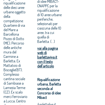
di idee MIBACT-
riqualificazione
CNAPPC per la
delle dieci aree
riqualificazione
urbane oggetto
di 10 aree urbane
della
periferiche,
competizione:
selezionati per
Quartiere di via
ciascuna delle 10
del Mare a
aree, tra cui
Barcellona
quella di
Pozzo di Gotto
Barletta. (...)
(ME); Percorso
delle antiche
vai alla pagina
mura del
web di
Carmine a
barlettaviva.it
Barletta; Ex
con il testo
Mattatoio di
dell'articolo
Bisceglie(BT);
Complesso
cantina sociale
Riqualificazione
di Sambiase a
urbana, Barletta
Lamezia Terme
seconda al
(CZ); Ex scalo
Concorso di idee
merci ferroviario
Mibact
a Lucca; Centro
barlettalive.it