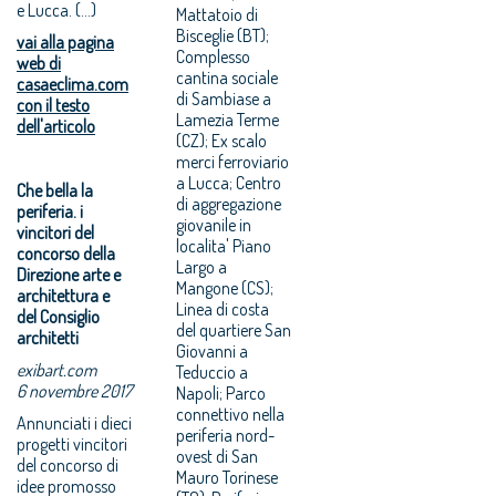
e Lucca. (...)
Mattatoio di
Bisceglie (BT);
vai alla pagina
Complesso
web di
cantina sociale
casaeclima.com
di Sambiase a
con il testo
Lamezia Terme
dell'articolo
(CZ); Ex scalo
merci ferroviario
a Lucca; Centro
Che bella la
di aggregazione
periferia. i
giovanile in
vincitori del
localita' Piano
concorso della
Largo a
Direzione arte e
Mangone (CS);
architettura e
Linea di costa
del Consiglio
del quartiere San
architetti
Giovanni a
exibart.com
Teduccio a
6 novembre 2017
Napoli; Parco
connettivo nella
Annunciati i dieci
periferia nord-
progetti vincitori
ovest di San
del concorso di
Mauro Torinese
idee promosso