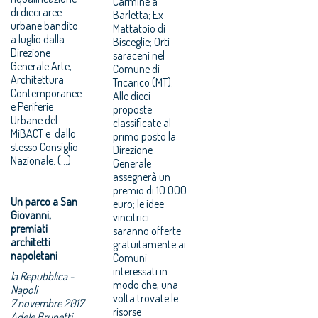
Carmine a
di dieci aree
Barletta; Ex
urbane bandito
Mattatoio di
a luglio dalla
Bisceglie; Orti
Direzione
saraceni nel
Generale Arte,
Comune di
Architettura
Tricarico (MT).
Contemporanee
Alle dieci
e Periferie
proposte
Urbane del
classificate al
MiBACT e dallo
primo posto la
stesso Consiglio
Direzione
Nazionale. (...)
Generale
assegnerà un
premio di 10.000
Un parco a San
euro; le idee
Giovanni,
vincitrici
premiati
saranno offerte
architetti
gratuitamente ai
napoletani
Comuni
interessati in
la Repubblica -
modo che, una
Napoli
volta trovate le
7 novembre 2017
risorse
Adele Brunetti