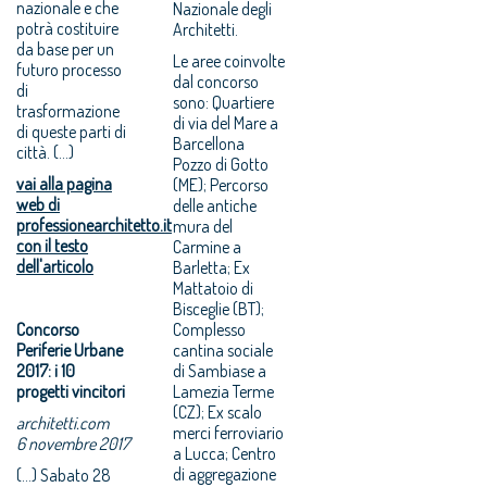
nazionale e che
Nazionale degli
potrà costituire
Architetti.
da base per un
Le aree coinvolte
futuro processo
dal concorso
di
sono: Quartiere
trasformazione
di via del Mare a
di queste parti di
Barcellona
città. (...)
Pozzo di Gotto
vai alla pagina
(ME); Percorso
web di
delle antiche
professionearchitetto.it
mura del
con il testo
Carmine a
dell'articolo
Barletta; Ex
Mattatoio di
Bisceglie (BT);
Concorso
Complesso
Periferie Urbane
cantina sociale
2017: i 10
di Sambiase a
progetti vincitori
Lamezia Terme
(CZ); Ex scalo
architetti.com
merci ferroviario
6 novembre 2017
a Lucca; Centro
di aggregazione
(...) Sabato 28