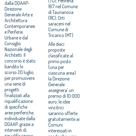
(TO); Periferia
dalla DGAAP-
167 nel Comune
Direzione
di Taurianova
Generale Arte e
(RC); Orti
Architettura
saraceni nel
Contemporanee
Comune di
e Periferie
Tricarico (MT).
Urbane e dal
Consiglio
Alle dieci
Nazionale degli
proposte
Architetti. Il
classificate al
concorso è stato
primo posto
bandito lo
(una per
scorso 20 luglio,
ciascuna area)
per promuovere
la Direzione
una serie di
Generale
progetti
assegnera' un
finalizzati alla
premio di 10.000
riqualificazione
euro; le idee
di specifiche
vincitrici
aree periferiche,
saranno offerte
individuate dalla
gratuitamente ai
DGAAP, grazie a
Comuni
interventi di
interessati in
riqualificazione