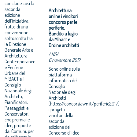
conclude così la
seconda
Architettura:
edizione
online i vincitori
dell'iniziativa,
concorso per le
frutto di una
periferie.
convenzione
Bandito a luglio
sottoscritta tra
da Mibact e
la Direzione
Ordine architetti
Generale Arte e
ANSA
Architettura
6 novembre 2017
Contemporanee
e Periferie
Sono online sulla
Urbane del
piattaforma
MiBACT e il
informatica del
Consiglio
Consiglio
Nazionale degli
Nazionale degli
Architetti,
Architetti
Pianificatori,
(https://concorsiawn.it/periferie2017)
Paesaggisti e
i progetti
Conservatori,
vincitori della
che premia le
seconda
idee, proposte
edizione del
dai Comuni, per
Concorso di idee
riqualificare le