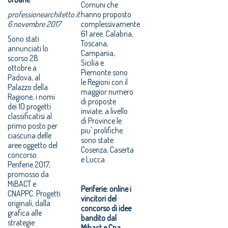
Comuni che
professionearchitetto.it
hanno proposto
6 novembre 2017
complessivamente
61 aree. Calabria,
Sono stati
Toscana,
annunciati lo
Campania,
scorso 28
Sicilia e
ottobre a
Piemonte sono
Padova, al
le Regioni con il
Palazzo della
maggior numero
Ragione, i nomi
di proposte
dei 10 progetti
inviate; a livello
classificatisi al
di Province le
primo posto per
piu' prolifiche
ciascuna delle
sono state
aree oggetto del
Cosenza, Caserta
concorso
e Lucca.
Periferie 2017,
promosso da
MiBACT e
Periferie: online i
CNAPPC. Progetti
vincitori del
originali, dalla
concorso di idee
grafica alle
bandito dal
strategie
Mibact e Cna