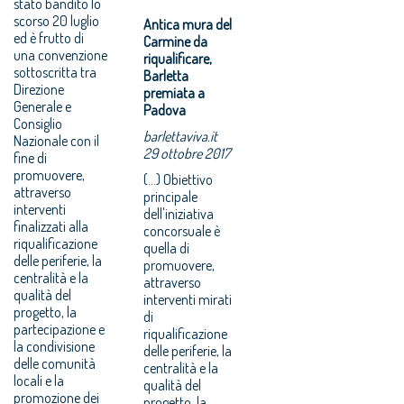
stato bandito lo
scorso 20 luglio
Antica mura del
ed è frutto di
Carmine da
una convenzione
riqualificare,
sottoscritta tra
Barletta
Direzione
premiata a
Generale e
Padova
Consiglio
barlettaviva.it
Nazionale con il
29 ottobre 2017
fine di
promuovere,
(...) Obiettivo
attraverso
principale
interventi
dell'iniziativa
finalizzati alla
concorsuale è
riqualificazione
quella di
delle periferie, la
promuovere,
centralità e la
attraverso
qualità del
interventi mirati
progetto, la
di
partecipazione e
riqualificazione
la condivisione
delle periferie, la
delle comunità
centralità e la
locali e la
qualità del
promozione dei
progetto, la