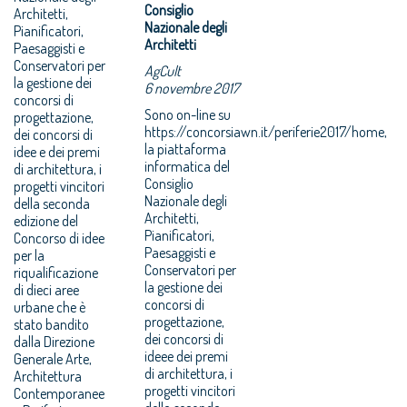
Consiglio
Architetti,
Nazionale degli
Pianificatori,
Architetti
Paesaggisti e
Conservatori per
AgCult
la gestione dei
6 novembre 2017
concorsi di
Sono on-line su
progettazione,
https://concorsiawn.it/periferie2017/home,
dei concorsi di
la piattaforma
idee e dei premi
informatica del
di architettura, i
Consiglio
progetti vincitori
Nazionale degli
della seconda
Architetti,
edizione del
Pianificatori,
Concorso di idee
Paesaggisti e
per la
Conservatori per
riqualificazione
la gestione dei
di dieci aree
concorsi di
urbane che è
progettazione,
stato bandito
dei concorsi di
dalla Direzione
ideee dei premi
Generale Arte,
di architettura, i
Architettura
progetti vincitori
Contemporanee