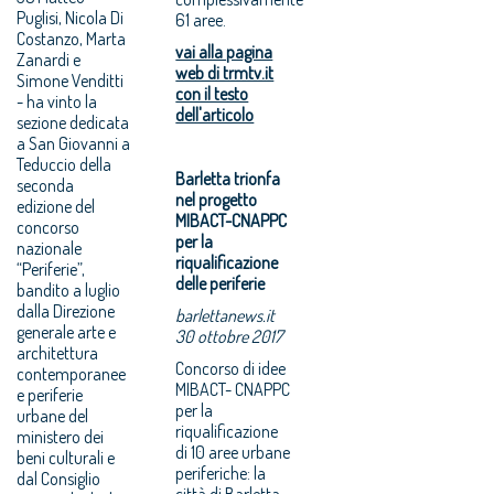
Puglisi, Nicola Di
61 aree.
Costanzo, Marta
vai alla pagina
Zanardi e
web di trmtv.it
Simone Venditti
con il testo
- ha vinto la
dell'articolo
sezione dedicata
a San Giovanni a
Teduccio della
Barletta trionfa
seconda
nel progetto
edizione del
MIBACT-CNAPPC
concorso
per la
nazionale
riqualificazione
“Periferie”,
delle periferie
bandito a luglio
dalla Direzione
barlettanews.it
generale arte e
30 ottobre 2017
architettura
Concorso di idee
contemporanee
MIBACT- CNAPPC
e periferie
per la
urbane del
riqualificazione
ministero dei
di 10 aree urbane
beni culturali e
periferiche: la
dal Consiglio
città di Barletta