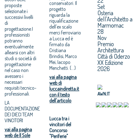
22
conservatori. Il
proposte
Set
progetto
selezionate i
Osteria
riguarda la
successivi livelli
dell'Architetto a
riqualificazione
di
Marmomac
dell'ex scalo
progettazione.I
28
merci ferroviario
professionisti
Nov
a Lucca ed è
potranno
Premio
firmato da
eventualmente
Architettura
Cristiana
allearsi con altri
Città di Oderzo
Brindisi, Marco
studi o società di
XX Edizione
Mei, Iacopo
progettazione
2026
Menchetti. (...)
nel caso non
avessero i
vai alla pagina
necessari
web di
requisiti tecnico-
luccaindiretta.it
professionali.
AWN.IT
con il testo
dell'articolo
LA
DOCUMENTAZIONE
DEI DIECI TEAM
Lucca tra i
VINCITORI
vincitori del
vai alla pagina
Concorso
web de Il Sole
"Periferie"