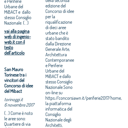
della seconda
e Periferie
edizione del
Urbane del
Concorso di idee
MiBACT e dallo
per la
stesso Consiglio
riqualificazione
Nazionale. (...)
di dieci aree
vai alla pagina
urbane che è
web di ingenio-
stato bandito
web.it con il
dalla Direzione
testo
Generale Arte,
dell'articolo
Architettura
Contemporanee
e Periferie
San Mauro
Urbane del
Torinese tra i
MiBACT e dallo
vincitori del
stesso Consiglio
Concorso di idee
Nazionale.Sono
del Mibact
on-line su
https://concorsiawn.it/periferie2017/home,
torinoggi.it
la piattaforma
6 novembre 2017
informatica del
(...) Come è noto
Consiglio
le aree sono:
Nazionale degli
Quartiere di via
Architetti,