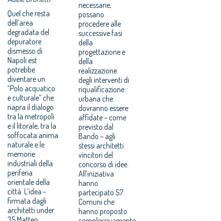
necessarie,
Quel che resta
possano
dell’area
procedere alle
degradata del
successive fasi
depuratore
della
dismesso di
progettazione e
Napoli est
della
potrebbe
realizzazione
diventare un
degli interventi di
“Polo acquatico
riqualificazione
e culturale” che
urbana che
riapra il dialogo
dovranno essere
tra la metropoli
affidate – come
e il litorale, tra la
previsto dal
soffocata anima
Bando – agli
naturale e le
stessi architetti
memorie
vincitori del
industriali della
concorso di idee.
periferia
All’iniziativa
orientale della
hanno
città. L’idea -
partecipato 57
firmata dagli
Comuni che
architetti under
hanno proposto
35 Matteo
complessivamente