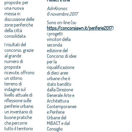
proposte, per
una nuova
AdnKronos
messa in
6 novembre 2017
discussione delle
Sono on-line (su
zone periferiche
https://concorsiawn.it/periferie2017
)
della città
i progetti
consolidata.
vincitori della
I risultati del
seconda
concorso, grazie
edizione del
al grande
Concorso di idee
numero di
per la
proposte
riqualificazione
ricevute, offrono
di dieci aree
un ottimo
urbane che è
terreno di
stato bandito
indagine sul
dalla Direzione
livello attuale di
Generale Arte e
riflessione sulle
Architettura
periferie urbane,
Contemporanee
un inventario di
e Periferie
buone pratiche
Urbane del
che percorre
MiBACT e dal
tutto il territorio
Consiglio