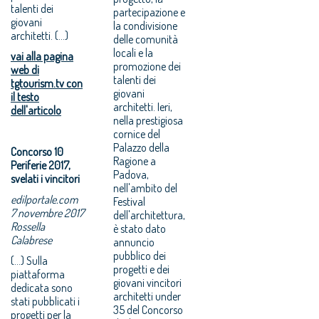
talenti dei
partecipazione e
giovani
la condivisione
architetti. (...)
delle comunità
locali e la
vai alla pagina
promozione dei
web di
talenti dei
tgtourism.tv con
giovani
il testo
architetti. Ieri,
dell'articolo
nella prestigiosa
cornice del
Palazzo della
Concorso 10
Ragione a
Periferie 2017,
Padova,
svelati i vincitori
nell'ambito del
edilportale.com
Festival
7 novembre 2017
dell'architettura,
Rossella
è stato dato
Calabrese
annuncio
pubblico dei
(...) Sulla
progetti e dei
piattaforma
giovani vincitori
dedicata sono
architetti under
stati pubblicati i
35 del Concorso
progetti per la