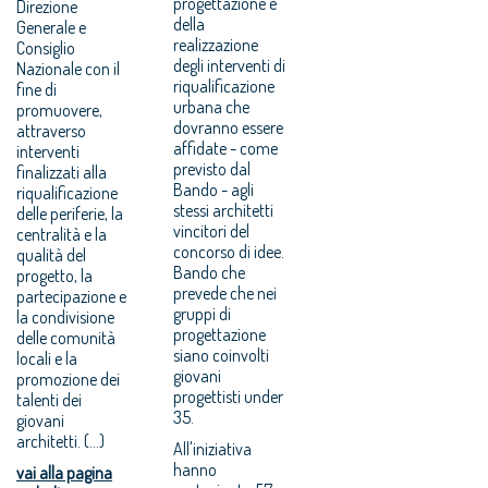
progettazione e
Direzione
della
Generale e
realizzazione
Consiglio
degli interventi di
Nazionale con il
riqualificazione
fine di
urbana che
promuovere,
dovranno essere
attraverso
affidate - come
interventi
previsto dal
finalizzati alla
Bando - agli
riqualificazione
stessi architetti
delle periferie, la
vincitori del
centralità e la
concorso di idee.
qualità del
Bando che
progetto, la
prevede che nei
partecipazione e
gruppi di
la condivisione
progettazione
delle comunità
siano coinvolti
locali e la
giovani
promozione dei
progettisti under
talenti dei
35.
giovani
architetti. (...)
All'iniziativa
hanno
vai alla pagina