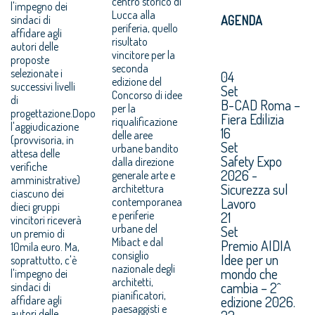
centro storico di
l'impegno dei
Lucca alla
sindaci di
AGENDA
periferia, quello
affidare agli
risultato
autori delle
vincitore per la
proposte
seconda
selezionate i
04
edizione del
successivi livelli
Set
Concorso di idee
di
B-CAD Roma –
per la
progettazione.Dopo
Fiera Edilizia
riqualificazione
l'aggiudicazione
16
delle aree
(provvisoria, in
Set
urbane bandito
attesa delle
Safety Expo
dalla direzione
verifiche
2026 -
generale arte e
amministrative)
Sicurezza sul
architettura
ciascuno dei
Lavoro
contemporanea
dieci gruppi
e periferie
21
vincitori riceverà
urbane del
Set
un premio di
Mibact e dal
Premio AIDIA
10mila euro. Ma,
consiglio
Idee per un
soprattutto, c'è
nazionale degli
mondo che
l'impegno dei
architetti,
cambia – 2^
sindaci di
pianificatori,
edizione 2026.
affidare agli
paesaggisti e
autori delle