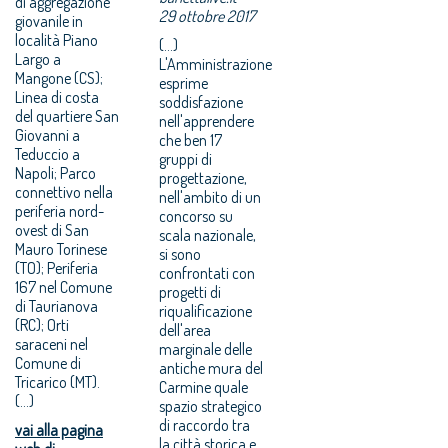
di aggregazione
29 ottobre 2017
giovanile in
località Piano
(...)
Largo a
L'Amministrazione
Mangone (CS);
esprime
Linea di costa
soddisfazione
del quartiere San
nell'apprendere
Giovanni a
che ben 17
Teduccio a
gruppi di
Napoli; Parco
progettazione,
connettivo nella
nell'ambito di un
periferia nord-
concorso su
ovest di San
scala nazionale,
Mauro Torinese
si sono
(TO); Periferia
confrontati con
167 nel Comune
progetti di
di Taurianova
riqualificazione
(RC); Orti
dell'area
saraceni nel
marginale delle
Comune di
antiche mura del
Tricarico (MT).
Carmine quale
(...)
spazio strategico
di raccordo tra
vai alla pagina
la città storica e