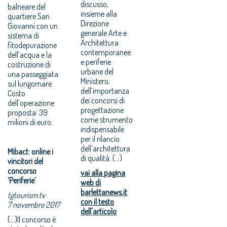
discusso,
balneare del
insieme alla
quartiere San
Direzione
Giovanni con un
generale Arte e
sistema di
Architettura
fitodepurazione
contemporanee
dell’acqua e la
e periferie
costruzione di
urbane del
una passeggiata
Ministero,
sul lungomare.
dell’importanza
Costo
dei concorsi di
dell’operazione
progettazione
proposta: 39
come strumento
milioni di euro.
indispensabile
per il rilancio
dell’architettura
Mibact: online i
di qualità. (...)
vincitori del
concorso
vai alla pagina
‘Periferie’
web di
barlettanews.it
tgtourism.tv
con il testo
7 novembre 2017
dell'articolo
(...)Il concorso è