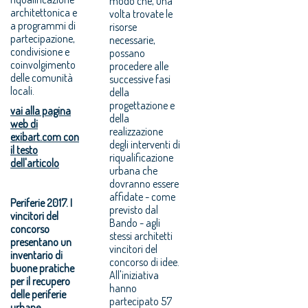
modo che, una
architettonica e
volta trovate le
a programmi di
risorse
partecipazione,
necessarie,
condivisione e
possano
coinvolgimento
procedere alle
delle comunità
successive fasi
locali.
della
progettazione e
vai alla pagina
della
web di
realizzazione
exibart.com con
degli interventi di
il testo
riqualificazione
dell'articolo
urbana che
dovranno essere
affidate - come
Periferie 2017. I
previsto dal
vincitori del
Bando - agli
concorso
stessi architetti
presentano un
vincitori del
inventario di
concorso di idee.
buone pratiche
All'iniziativa
per il recupero
hanno
delle periferie
partecipato 57
urbane