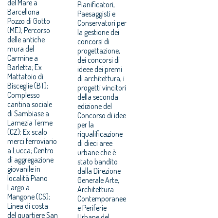
del Mare a
Pianificatori,
Barcellona
Paesaggisti e
Pozzo di Gotto
Conservatori per
(ME); Percorso
la gestione dei
delle antiche
concorsi di
mura del
progettazione,
Carmine a
dei concorsi di
Barletta; Ex
ideee dei premi
Mattatoio di
di architettura, i
Bisceglie (BT);
progetti vincitori
Complesso
della seconda
cantina sociale
edizione del
di Sambiase a
Concorso di idee
Lamezia Terme
per la
(CZ); Ex scalo
riqualificazione
merci ferroviario
di dieci aree
a Lucca; Centro
urbane che è
di aggregazione
stato bandito
giovanile in
dalla Direzione
località Piano
Generale Arte,
Largo a
Architettura
Mangone (CS);
Contemporanee
Linea di costa
e Periferie
del quartiere San
Urbane del