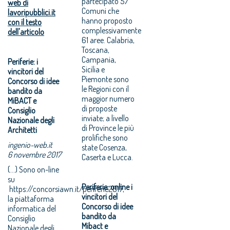
partecipato 57
web di
Comuni che
lavoripubblici.it
hanno proposto
con il testo
complessivamente
dell'articolo
61 aree. Calabria,
Toscana,
Campania,
Periferie: i
Sicilia e
vincitori del
Piemonte sono
Concorso di idee
le Regioni con il
bandito da
maggior numero
MiBACT e
di proposte
Consiglio
inviate; a livello
Nazionale degli
di Province le più
Architetti
prolifiche sono
ingenio-web.it
state Cosenza,
6 novembre 2017
Caserta e Lucca.
(...) Sono on-line
su
Periferie: online i
https://concorsiawn.it/periferie2017,
vincitori del
la piattaforma
Concorso di idee
informatica del
bandito da
Consiglio
Mibact e
Nazionale degli