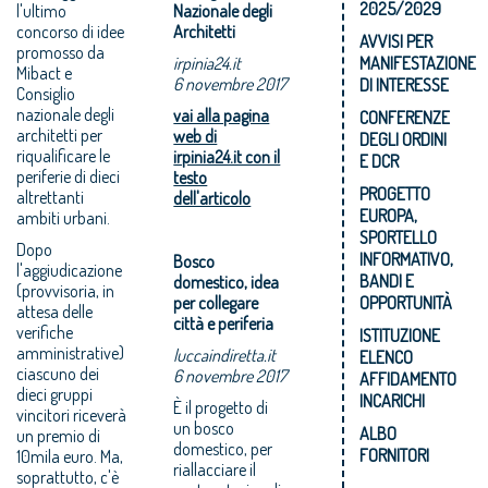
2025/2029
l'ultimo
Nazionale degli
concorso di idee
Architetti
AVVISI PER
promosso da
irpinia24.it
MANIFESTAZIONE
Mibact e
6 novembre 2017
DI INTERESSE
Consiglio
nazionale degli
vai alla pagina
CONFERENZE
architetti per
web di
DEGLI ORDINI
riqualificare le
irpinia24.it con il
E DCR
periferie di dieci
testo
PROGETTO
altrettanti
dell'articolo
EUROPA,
ambiti urbani.
SPORTELLO
Dopo
INFORMATIVO,
Bosco
l'aggiudicazione
BANDI E
domestico, idea
(provvisoria, in
per collegare
OPPORTUNITÀ
attesa delle
città e periferia
verifiche
ISTITUZIONE
amministrative)
luccaindiretta.it
ELENCO
ciascuno dei
6 novembre 2017
AFFIDAMENTO
dieci gruppi
INCARICHI
È il progetto di
vincitori riceverà
un bosco
ALBO
un premio di
domestico, per
FORNITORI
10mila euro. Ma,
riallacciare il
soprattutto, c'è