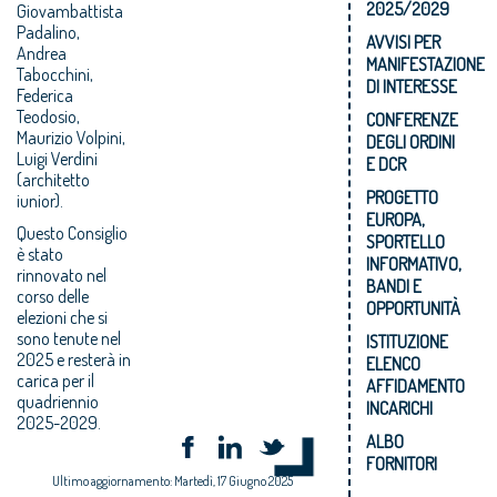
2025/2029
Giovambattista
Padalino,
AVVISI PER
Andrea
MANIFESTAZIONE
Tabocchini,
DI INTERESSE
Federica
Teodosio,
CONFERENZE
Maurizio Volpini,
DEGLI ORDINI
Luigi Verdini
E DCR
(architetto
PROGETTO
iunior).
EUROPA,
Questo Consiglio
SPORTELLO
è stato
INFORMATIVO,
rinnovato nel
BANDI E
corso delle
OPPORTUNITÀ
elezioni che si
sono tenute nel
ISTITUZIONE
2025 e resterà in
ELENCO
carica per il
AFFIDAMENTO
quadriennio
INCARICHI
2025-2029.
ALBO
FORNITORI
Ultimo aggiornamento: Martedì, 17 Giugno 2025