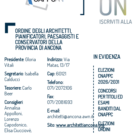
ORDINE DEGLI ARCHITETTI,
PIANIFICATORI, PAESAGGISTI E
CONSERVATORI DELLA
PROVINCIA DI ANCONA
IN EVIDENZA
Presidente
: Gloria
Indirizzo:
Via
Vitali
Matas, 13/17
ELEZIONI
Segretario
: Isabella
Cap:
60121
CNAPPC
Calducci
2026/2031
Telefono:
Tesoriere:
Carlo
071/2072106
CONCORSI
Beer
Fax:
PER TITOLI ED
Consiglieri
:
071/2081693
ESAMI
Annalisa
BANDITI DAL
E-mail:
Appolloni,
CNAPPC
architetti@ancona.awn.it
Lorenzo
ELEZIONI
Capodonico,
Sito:
www.architettiancona.org
ORDINI
Elisa Ciucciovè,