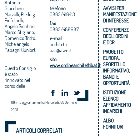
Antonio
AVVISI PER
Giacchino
telefono
Marzulli, Pierluigi
0883/416413
MANIFESTAZIONE
Pinfdinelli,
DI INTERESSE
fax
Angelo Riontino,
0883/488687
CONFERENZE
Marco Stigliano,
DEGLI ORDINI
Domenico Tritto,
e-mail
E DCR
Michelangelo
architetti-
Papagni (iunior).
bat@awn.it
PROGETTO
EUROPA,
sito
SPORTELLO
www.ordinearchitettibat.it
Questo Consiglio
INFORMATIVO,
è stato
BANDI E
rinnovato nel
OPPORTUNITÀ
corso delle
ISTITUZIONE
ELENCO
Ultimo aggiornamento: Mercoledì, 08 Gennaio
AFFIDAMENTO
2025
INCARICHI
ALBO
FORNITORI
ARTICOLI CORRELATI