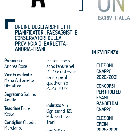
ORDINE DEGLI ARCHITETTI,
PIANIFICATORI, PAESAGGISTI E
CONSERVATORI DELLA
PROVINCIA DI BARLETTA-
ANDRIA-TRANI
IN EVIDENZA
Presidente
elezioni che si
ELEZIONI
Andrea Roselli
sono tenute nel
CNAPPC
2023 e resterà in
Vice Presidente
carica per il
2026/2031
Maria Antonietta
quadriennio
Dimatteo
CONCORSI
2023-2027
PER TITOLI ED
Segretario
Sabino
ESAMI
Aniello
BANDITI DAL
indirizzo
Via
Tesoriere
Fiore
CNAPPC
Ognissanti, 123 -
Resta
Palazzo Covelli -
ELEZIONI
Trani
Consiglieri
Claudia
ORDINI
Marciano,
2025/2029
cap
76125