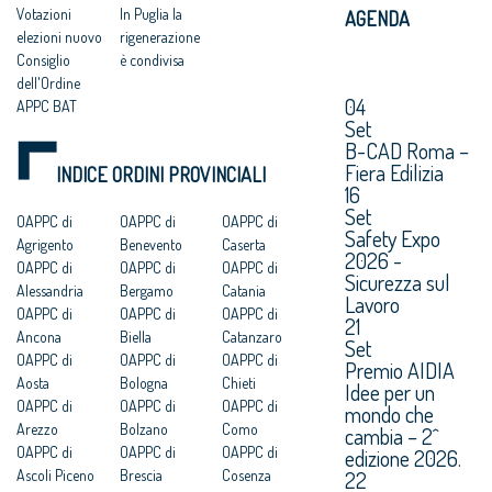
Votazioni
In Puglia la
AGENDA
elezioni nuovo
rigenerazione
Consiglio
è condivisa
dell'Ordine
04
APPC BAT
Set
B-CAD Roma –
Fiera Edilizia
INDICE ORDINI PROVINCIALI
16
Set
OAPPC di
OAPPC di
OAPPC di
Safety Expo
Agrigento
Benevento
Caserta
2026 -
OAPPC di
OAPPC di
OAPPC di
Sicurezza sul
Alessandria
Bergamo
Catania
Lavoro
OAPPC di
OAPPC di
OAPPC di
21
Ancona
Biella
Catanzaro
Set
OAPPC di
OAPPC di
OAPPC di
Premio AIDIA
Aosta
Bologna
Chieti
Idee per un
OAPPC di
OAPPC di
OAPPC di
mondo che
Arezzo
Bolzano
Como
cambia – 2^
OAPPC di
OAPPC di
OAPPC di
edizione 2026.
Ascoli Piceno
Brescia
Cosenza
22