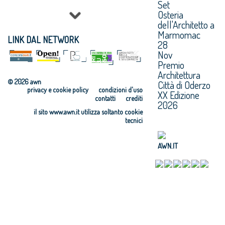
Set
OAPPC di Asti
OAPPC di
OAPPC di
Osteria
OAPPC di
Brindisi
Cremona
dell'Architetto a
Avellino
OAPPC di
OAPPC di
Marmomac
OAPPC di Bari
Cagliari
Crotone
LINK DAL NETWORK
28
OAPPC di
OAPPC di
OAPPC di
Nov
Belluno
Caltanissetta
Cuneo
Premio
OAPPC di
OAPPC di Enna
Architettura
Campobasso
© 2026 awn
Città di Oderzo
privacy e cookie policy
condizioni d'uso
XX Edizione
contatti
crediti
2026
il sito www.awn.it utilizza soltanto cookie
tecnici
AWN.IT