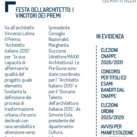
FESTA DELL’ARCHITETTO: I
VINCITORI DEI PREMI
Va all’architetto
(presidente
Vincenzo Latina
Consiglio
IN EVIDENZA
il Premio
Nazionale),
“Architetto
Margherita
ELEZIONI
italiano 2015”
Guccione
CNAPPC
per “la sua
(direttore MAXXI
capacità di
Architettura). Le
2026/2031
affermare la
Pre Giurie sono
CONCORSI
qualità del
state coordinate,
PER TITOLI ED
progetto quale
per l’ “Architetto
ESAMI
elemento
Italiano 2015” e
BANDITI DAL
fondante la
per il “Giovane
CNAPPC
definizione dei
Talento
processi di
dell’architettura
ELEZIONI
trasformazione
italiana 2015”, da
ORDINI
urbana che sono
Simone Cola,
2025/2029
declinati con
presidente del
rara sensibilità e
dipartimento
AVVISI PER
attenzione verso
Cultura,
MANIFESTAZIONE