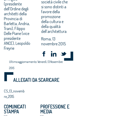
società civile che
(presidente
si sono distinti a
dell’Ordine degli
favore della
architetti della
promozione
Provincia di
della cultura e
Barletta, Andria,
della qualità
Trani), Filippo
dell’architettura.
Delle Piane (vice
presidente
Roma, 13
ANCE), Leopoldo
novembre 2015
Freyrie
Ultimo aggiornamento: Venerdì, 13 Novembre
2015
ALLEGATI DA SCARICARE
CS_13_novemb
re_2015
COMUNICATI
PROFESSIONE E
STAMPA
MEDIA