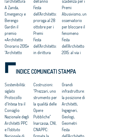
l’architettura
dell’anno
scadenza per i
A Zanda,
Festa
Premi
Emergency e
dell’Architetto:
Abusivismo, un
Berengo
proroga al 28
osservatorio
Gardin il
ottobre per i
per bloccare il
premio
Premi
fenomeno
«Architetto
Festa
Festa
Onorario 2015»
dell’Architetto:
dell’Architetto
“Architetto
in dirittura
2015: al via i
onorario” 2015,
d’arrivo i
Premi
assegnazione il
Premi
Riuso e
INDICE COMUNICATI STAMPA
18 dicembre
Studio
bonifiche aree
Cerimonia di
dell'anno e
ex produttive
consegna dei
Sostenibilità:
miglior
Costruzioni:
Premio
Grandi
premi banditi
siglato
giovane
“Prezzari, uno
Raffaele Sirica
infrastrutture:
dal CNAPPC
Protocollo
talento, scade il
strumento per
2015 / Start up
la posizione di
Vincenzo
d'Intesa tra il
15 ottobre il
la qualità delle
giovani
Architetti,
Latina: un
Consiglio
premio
Opere
professionisti
Ingegneri,
‘architetto
Nazionale degli
organizzato
Pubbliche”
Geologi,
dell’anno’ 2015
Architetti PPC
dagli architetti
Inarcassa, CNI,
Geometri
mai così
e l’Istituto
Premio
CNAPPC:
Festa
lontano dalla
Nazionale di
Architetto
firmata la
dell’Architetto