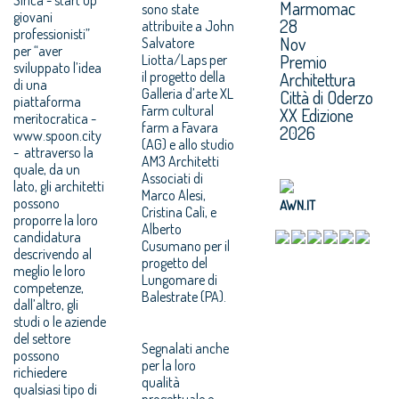
Marmomac
sono state
giovani
28
attribuite a John
professionisti”
Nov
Salvatore
per “aver
Premio
Liotta/Laps per
sviluppato l’idea
il progetto della
Architettura
di una
Galleria d’arte XL
Città di Oderzo
piattaforma
Farm cultural
XX Edizione
meritocratica -
farm a Favara
2026
www.spoon.city
(AG) e allo studio
- attraverso la
AM3 Architetti
quale, da un
Associati di
lato, gli architetti
Marco Alesi,
possono
AWN.IT
Cristina Calì, e
proporre la loro
Alberto
candidatura
Cusumano per il
descrivendo al
progetto del
meglio le loro
Lungomare di
competenze,
Balestrate (PA).
dall’altro, gli
studi o le aziende
del settore
Segnalati anche
possono
per la loro
richiedere
qualità
qualsiasi tipo di
progettuale e