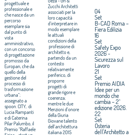
Geza - Gri &
progettuale e
Zucchi Architetti
professionale e
04
associati per la
che nasce da un
Set
loro capacità
percorso
B-CAD Roma –
d’interpretare in
esemplare sia
Fiera Edilizia
modo esemplare
dal punto di
16
le attuali
vista
Set
condizioni della
amministrativo,
professione di
Safety Expo
con un concorso
architetto e,
2026 -
di progettazione
partendo da un
Sicurezza sul
promosso da
contesto
Lavoro
Europan, che da
relativamente
21
quello della
periferico, di
Set
gestione del
proporre
Premio AIDIA
processo di
progetti di
Idee per un
trasformazione
grande rigore e
mondo che
urbana”;
coerenza;
assegnato a
cambia – 2^
mentre le due
spoon. CITY, di
edizione 2026.
Menzioni d’onore
Lucia Rampanti
22
della Giuria
e di Caterina
Set
Giovane talento
Pilar Palumbo, il
Osteria
dell’architettura
Premio “Raffaele
dell'Architetto a
italiana 2015
Sirica - start up