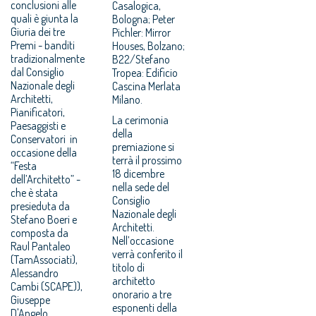
conclusioni alle
Casalogica,
quali è giunta la
Bologna; Peter
Giuria dei tre
Pichler: Mirror
Premi - banditi
Houses, Bolzano;
tradizionalmente
B22/Stefano
dal Consiglio
Tropea: Edificio
Nazionale degli
Cascina Merlata
Architetti,
Milano.
Pianificatori,
La cerimonia
Paesaggisti e
della
Conservatori in
premiazione si
occasione della
terrà il prossimo
“Festa
18 dicembre
dell’Architetto” -
nella sede del
che è stata
Consiglio
presieduta da
Nazionale degli
Stefano Boeri e
Architetti.
composta da
Nell’occasione
Raul Pantaleo
verrà conferito il
(TamAssociati),
titolo di
Alessandro
architetto
Cambi (SCAPE)),
onorario a tre
Giuseppe
esponenti della
D'Angelo