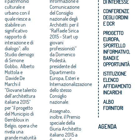
il patrimonio
Informazione e
DI INTERESSE
culturale e
Comunicazione
CONFERENZE
urbano con il
del Consiglio
DEGLI ORDINI
quale riesce a
nazionale degli
E DCR
stabilire un
Architetti; per il
significativo
“Raffaele Sirica
PROGETTO
rapporto di
2015 - Start up
EUROPA,
interazione e di
giovani
SPORTELLO
dialogo”; allo
professionisti”
INFORMATIVO,
Studio demogo
da Domenico
BANDI E
di Simone
Podestà,
OPPORTUNITÀ
Gobbo, Alberto
presidente del
Mottola e
Dipartimento
ISTITUZIONE
Davide De
Europa, Esteri e
ELENCO
Marchi il
Internazionalizzazione
AFFIDAMENTO
“Giovane talento
dello stesso
INCARICHI
dell’architettura
Consiglio
italiana 2015”
nazionale.
ALBO
per “il progetto
FORNITORI
Assegnato,
del Municipio di
inoltre, il Premio
Gembloux in
speciale della
Belgio, opera che
AGENDA
Giuria Architetto
rivela una
italiano 2015 a
grande maturità