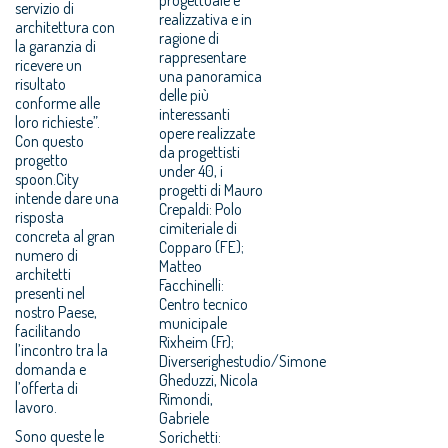
servizio di
realizzativa e in
architettura con
ragione di
la garanzia di
rappresentare
ricevere un
una panoramica
risultato
delle più
conforme alle
interessanti
loro richieste”.
opere realizzate
Con questo
da progettisti
progetto
under 40, i
spoon.City
progetti di Mauro
intende dare una
Crepaldi: Polo
risposta
cimiteriale di
concreta al gran
Copparo (FE);
numero di
Matteo
architetti
Facchinelli:
presenti nel
Centro tecnico
nostro Paese,
municipale
facilitando
Rixheim (Fr);
l’incontro tra la
Diverserighestudio/Simone
domanda e
Gheduzzi, Nicola
l’offerta di
Rimondi,
lavoro.
Gabriele
Sono queste le
Sorichetti: