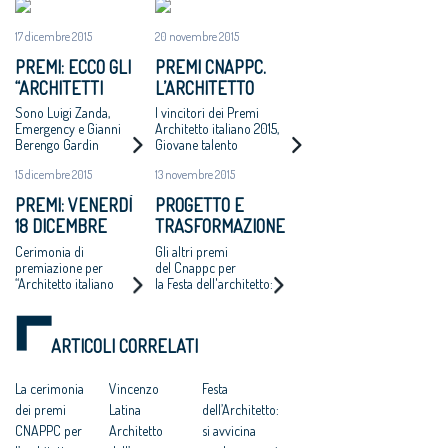
17 dicembre 2015
20 novembre 2015
PREMI: ECCO GLI
PREMI CNAPPC.
“ARCHITETTI
L’ARCHITETTO
ONORARI 2015"
ITALIANO 2015 E I
Sono Luigi Zanda,
I vincitori dei Premi
GIOVANI TALENTI
Emergency e Gianni
Architetto italiano 2015,
Berengo Gardin
Giovane talento
DELL’ARCHITETTURA
dell’architettura 2015,
15 dicembre 2015
13 novembre 2015
Premio Raffaele Sirica,
Start up giovani
PREMI: VENERDÌ
PROGETTO E
professionisti, banditi
18 DICEMBRE
TRASFORMAZIONE
tradizionalmente dal
CNAPPC
ASSEGNATI GLI
URBANA:
Cerimonia di
Gli altri premi
"ARCHITETTO
VINCENZO LATINA
premiazione per
del Cnappc per
“Architetto italiano
la Festa dell'architetto:
ONORARIO"
ARCHITETTO
2015”, “Giovane talento
a Studio demogo il
DELL'ANNO 2015
dell'architettura 2015”,
Giovane talento
“Raffaele Sirica 2015,
dell'architettura
ARTICOLI CORRELATI
Start up giovani
italiana, a spoon.City il
professionisti”.
Raffaele Sirica per le
start up
La cerimonia
Vincenzo
Festa
dei premi
Latina
dell’Architetto:
CNAPPC per
Architetto
si avvicina