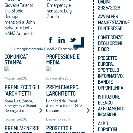
ORDINI
Giovane Talento
Emergency e il
2025/2029
è lo Studio
senatore Luigi
demogo,
Zanda.
AVVISI PER
menzioni a John
MANIFESTAZIONE
Salvatore Liotta
DI INTERESSE
e AM3 Architetti
CONFERENZE
DEGLI ORDINI
E DCR
Ultimo aggiornamento: Lunedì, 21 Dicembre 2015
COMUNICATI
PROFESSIONE E
PROGETTO
STAMPA
MEDIA
EUROPA,
SPORTELLO
INFORMATIVO,
17 dicembre 2015
20 novembre 2015
BANDI E
PREMI: ECCO GLI
PREMI CNAPPC.
OPPORTUNITÀ
“ARCHITETTI
L’ARCHITETTO
ISTITUZIONE
ONORARI 2015"
ITALIANO 2015 E I
Sono Luigi Zanda,
I vincitori dei Premi
ELENCO
GIOVANI TALENTI
Emergency e Gianni
Architetto italiano 2015,
AFFIDAMENTO
Berengo Gardin
Giovane talento
DELL’ARCHITETTURA
INCARICHI
dell’architettura 2015,
15 dicembre 2015
13 novembre 2015
Premio Raffaele Sirica,
ALBO
Start up giovani
PREMI: VENERDÌ
PROGETTO E
FORNITORI
professionisti, banditi