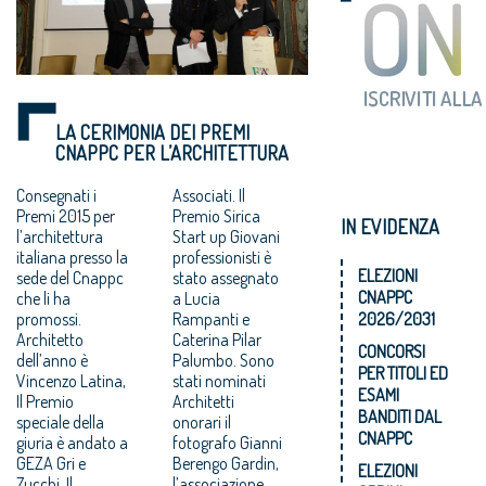
LA CERIMONIA DEI PREMI
CNAPPC PER L’ARCHITETTURA
Consegnati i
Associati. Il
Premi 2015 per
Premio Sirica
IN EVIDENZA
l’architettura
Start up Giovani
italiana presso la
professionisti è
ELEZIONI
sede del Cnappc
stato assegnato
CNAPPC
che li ha
a Lucia
promossi.
Rampanti e
2026/2031
Architetto
Caterina Pilar
CONCORSI
dell’anno è
Palumbo. Sono
PER TITOLI ED
Vincenzo Latina,
stati nominati
ESAMI
Il Premio
Architetti
BANDITI DAL
speciale della
onorari il
CNAPPC
giuria è andato a
fotografo Gianni
GEZA Gri e
Berengo Gardin,
ELEZIONI
Zucchi. Il
l’associazione