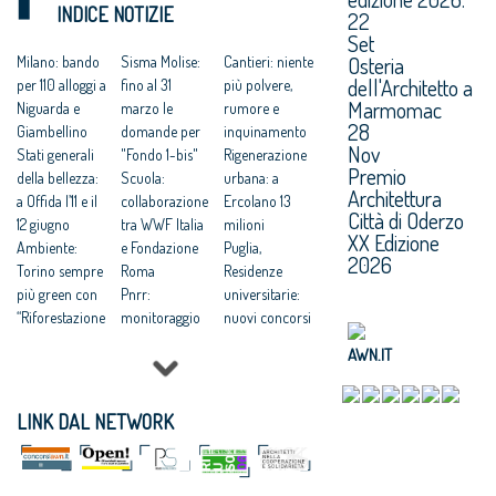
INDICE NOTIZIE
dal CNAPPC
Studio
bonifiche aree
22
Set
Vincenzo
dell'anno e
ex produttive
Osteria
Latina: un
Milano: bando
miglior
Sisma Molise:
Premio
Cantieri: niente
dell'Architetto a
‘architetto
per 110 alloggi a
giovane
fino al 31
Raffaele Sirica
più polvere,
Marmomac
dell’anno’ 2015
Niguarda e
talento, scade il
marzo le
2015 / Start up
rumore e
28
mai così
Giambellino
15 ottobre il
domande per
giovani
inquinamento
Nov
lontano dalla
Stati generali
premio
"Fondo 1-bis"
professionisti
Rigenerazione
Premio
ribalta
della bellezza:
organizzato
Scuola:
urbana: a
Architettura
Vincenzo
a Offida l’11 e il
dagli architetti
collaborazione
Ercolano 13
Città di Oderzo
Latina
12 giugno
Premio
tra WWF Italia
milioni
XX Edizione
Architetto
Ambiente:
Architetto
e Fondazione
Puglia,
2026
dell’anno
Torino sempre
italiano 2015, la
Roma
Residenze
più green con
scadenza del
Pnrr:
universitarie:
“Riforestazione
bando si
monitoraggio
nuovi concorsi
”
avvicina
dei progetti
di
AWN.IT
Otranto: nuovo
pubblici per
progettazione
waterfront
l'economia del
Censis:
firmato da
territorio
aumentano
LINK DAL NETWORK
Stefano Boeri
Immobili:
iscritti
Mostre alla
+4,5% annuo
all'università
Federico II
vendita di case
+5,3%