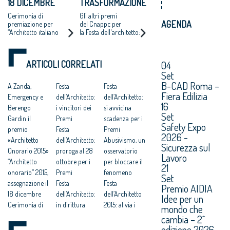
18 DICEMBRE
TRASFORMAZIONE
tradizionalmente dal
CNAPPC
ASSEGNATI GLI
URBANA:
Cerimonia di
Gli altri premi
AGENDA
"ARCHITETTO
VINCENZO LATINA
premiazione per
del Cnappc per
“Architetto italiano
la Festa dell'architetto:
ONORARIO"
ARCHITETTO
2015”, “Giovane talento
a Studio demogo il
DELL'ANNO 2015
dell'architettura 2015”,
Giovane talento
“Raffaele Sirica 2015,
dell'architettura
04
ARTICOLI CORRELATI
Start up giovani
italiana, a spoon.City il
Set
professionisti”.
Raffaele Sirica per le
start up
B-CAD Roma –
A Zanda,
Festa
Festa
Fiera Edilizia
Emergency e
dell’Architetto:
dell’Architetto:
16
Berengo
i vincitori dei
si avvicina
Set
Gardin il
Premi
scadenza per i
Safety Expo
premio
Festa
Premi
2026 -
«Architetto
dell’Architetto:
Abusivismo, un
Sicurezza sul
Onorario 2015»
proroga al 28
osservatorio
Lavoro
“Architetto
ottobre per i
per bloccare il
21
onorario” 2015,
Premi
fenomeno
Set
assegnazione il
Festa
Festa
Premio AIDIA
18 dicembre
dell’Architetto:
dell’Architetto
Idee per un
Cerimonia di
in dirittura
2015: al via i
mondo che
consegna dei
d’arrivo i
Premi
cambia – 2^
premi banditi
Premi
Riuso e
edizione 2026.