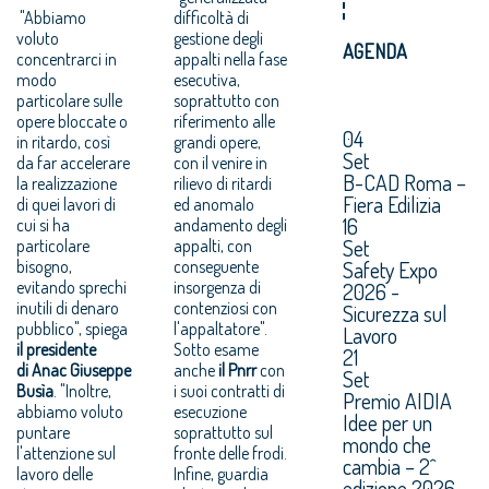
"Abbiamo
difficoltà di
voluto
gestione degli
AGENDA
concentrarci in
appalti nella fase
modo
esecutiva,
particolare sulle
soprattutto con
opere bloccate o
riferimento alle
04
in ritardo, così
grandi opere,
Set
da far accelerare
con il venire in
B-CAD Roma –
la realizzazione
rilievo di ritardi
Fiera Edilizia
di quei lavori di
ed anomalo
16
cui si ha
andamento degli
Set
particolare
appalti, con
bisogno,
conseguente
Safety Expo
evitando sprechi
insorgenza di
2026 -
inutili di denaro
contenziosi con
Sicurezza sul
pubblico", spiega
l'appaltatore".
Lavoro
il presidente
Sotto esame
21
di Anac Giuseppe
anche
il Pnrr
con
Set
Busìa
. "Inoltre,
i suoi contratti di
Premio AIDIA
abbiamo voluto
esecuzione
Idee per un
puntare
soprattutto sul
mondo che
l'attenzione sul
fronte delle frodi.
cambia – 2^
lavoro delle
Infine, guardia
edizione 2026.