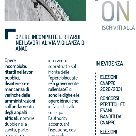
OPERE INCOMPIUTE E RITARDI
NEI LAVORI: AL VIA VIGILANZA DI
ANAC
Opere
intervento
IN EVIDENZA
incompiute,
soprattutto sul
ritardi nei lavori
fronte delle
ELEZIONI
pubblici,
"opere bloccate
CNAPPC
disinteresse e
e/o gravemente
mancanza di
rallentate", ci
2026/2031
verifiche delle
sono le dighe e le
CONCORSI
amministrazioni
opere idrauliche
PER TITOLI ED
sull'andamento
in fase di stallo
ESAMI
degli appalti
sulle quali
BANDITI DAL
affidati
, nomine
l'authority
CNAPPC
dubbie nella
accentuerà
sanità, porte
l'ispezione, così
ELEZIONI
girevoli tra
come gli