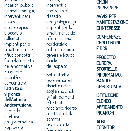
ORDINI
incarichi pubblici
interventi di
2025/2029
e privati contigui,
contrasto al
interventi per il
dissesto
AVVISI PER
dissesto
idrogeologico, gli
MANIFESTAZIONE
idrogeologico
impianti per lo
DI INTERESSE
bloccati o
smaltimento dei
CONFERENZE
rallentati,
rifiuti, l'edilizia
DEGLI ORDINI
impianti per lo
residenziale
E DCR
smaltimento dei
pubblica e più in
rifiuti condotti
generale è tutto
PROGETTO
fuori dal rispetto
il ciclo
EUROPA,
della normativa.
dell'appalto.
SPORTELLO
Su queste
Sotto stretta
INFORMATIVO,
criticità si
osservazione il
BANDI E
concentrerà
rispetto delle
OPPORTUNITÀ
l'attività di
soglie
, ma anche
vigilanza
ISTITUZIONE
gli "affidamenti
dell'Autorità
ELENCO
effettuati
Anticorruzione,
AFFIDAMENTO
mediante ricorso
come da
INCARICHI
all'istituto della
direttiva
somma
programmatica
ALBO
urgenza" e la
approvata.
FORNITORI
"generalizzata