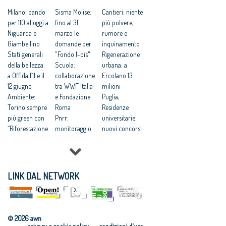
Milano: bando
Sisma Molise:
Cantieri: niente
per 110 alloggi a
fino al 31
più polvere,
Niguarda e
marzo le
rumore e
Giambellino
domande per
inquinamento
Stati generali
"Fondo 1-bis"
Rigenerazione
della bellezza:
Scuola:
urbana: a
a Offida l’11 e il
collaborazione
Ercolano 13
12 giugno
tra WWF Italia
milioni
Ambiente:
e Fondazione
Puglia,
Torino sempre
Roma
Residenze
più green con
Pnrr:
universitarie:
“Riforestazione
monitoraggio
nuovi concorsi
”
dei progetti
di
Otranto: nuovo
pubblici per
progettazione
waterfront
l'economia del
Censis:
firmato da
territorio
aumentano
LINK DAL NETWORK
Stefano Boeri
Immobili:
iscritti
Mostre alla
+4,5% annuo
all'università
Federico II
vendita di case
+5,3%
"ARCHICAM.
nel II trimestre
Rifiuti: settore
© 2026 awn
Napoli e la
2025
costruzioni