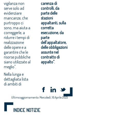
vigilanza non
carenza di
serve solo ad
controlli, da
evidenziare
parte delle
mancanze, che
stazioni
purtroppo ci
appaltanti, sulla
sono, ma aiuta a
corretta
correggerle, a
esecuzione, da
ridurre i tempi di
parte
realizzazione
dell'appaltatore,
delle opere e a
delle obbligazioni
garantire che le
assunte nel
risorse pubbliche
contratto di
siano utilizzate al
appalto".
meglio".
Nella lunga e
dettagliata lista
di ambiti di
Ultimo aggiornamento: Mercoledì, 16 Aprile 2025
INDICE NOTIZIE