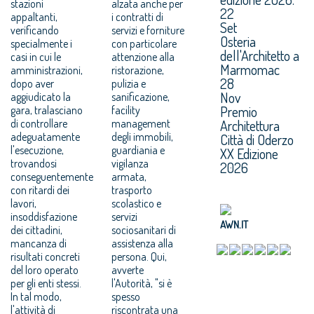
stazioni
alzata anche per
22
appaltanti,
i contratti di
Set
verificando
servizi e forniture
Osteria
specialmente i
con particolare
dell'Architetto a
casi in cui le
attenzione alla
Marmomac
amministrazioni,
ristorazione,
28
dopo aver
pulizia e
Nov
aggiudicato la
sanificazione,
Premio
gara, tralasciano
facility
di controllare
management
Architettura
adeguatamente
degli immobili,
Città di Oderzo
l'esecuzione,
guardiania e
XX Edizione
trovandosi
vigilanza
2026
conseguentemente
armata,
con ritardi dei
trasporto
lavori,
scolastico e
insoddisfazione
servizi
AWN.IT
dei cittadini,
sociosanitari di
mancanza di
assistenza alla
risultati concreti
persona. Qui,
del loro operato
avverte
per gli enti stessi.
l'Autorità, "si è
In tal modo,
spesso
l'attività di
riscontrata una