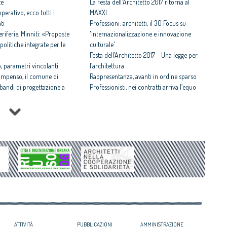
te
La Festa dell'Architetto 2017 ritorna al
perativo, ecco tutti i
MAXXI
ti
Professioni: architetti, il 30 Focus su
iferie, Minniti: «Proposte
'Internazionalizzazione e innovazione
politiche integrate per le
culturale'
Festa dell’Architetto 2017 - Una legge per
 parametri vincolanti
l’architettura
ompenso, il comune di
Rappresentanza, avanti in ordine sparso
i bandi di progettazione a
Professionisti, nei contratti arriva l’equo
compenso
 rispettosa dello studio
Equo compenso allargato a tutti i
tti il Premio architetto
professionisti
Periferie, la nuova identità di 10 aree
Architetto italiano e
degradate
 2017
Architetti: 'Comune e Consiglio di Stato,
il CNAPPC ricorre alla
svilito interesse pubblico'
ei Diritti dell’Uomo
itetti, focus su
zazione e innovazione
ATTIVITÀ
PUBBLICAZIONI
AMMINISTRAZIONE