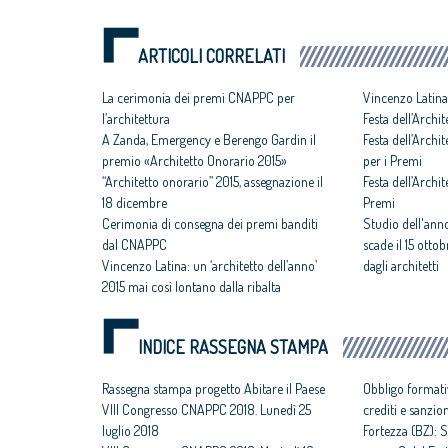
ARTICOLI CORRELATI
La cerimonia dei premi CNAPPC per
Vincenzo Latina
l’architettura
Festa dell’Archit
A Zanda, Emergency e Berengo Gardin il
Festa dell’Archi
premio «Architetto Onorario 2015»
per i Premi
“Architetto onorario” 2015, assegnazione il
Festa dell’Archite
18 dicembre
Premi
Cerimonia di consegna dei premi banditi
Studio dell'anno
dal CNAPPC
scade il 15 otto
Vincenzo Latina: un ‘architetto dell’anno’
dagli architetti
2015 mai così lontano dalla ribalta
INDICE RASSEGNA STAMPA
Rassegna stampa progetto Abitare il Paese
Obbligo formati
VIII Congresso CNAPPC 2018. Lunedì 25
crediti e sanzio
luglio 2018
Fortezza (BZ): S