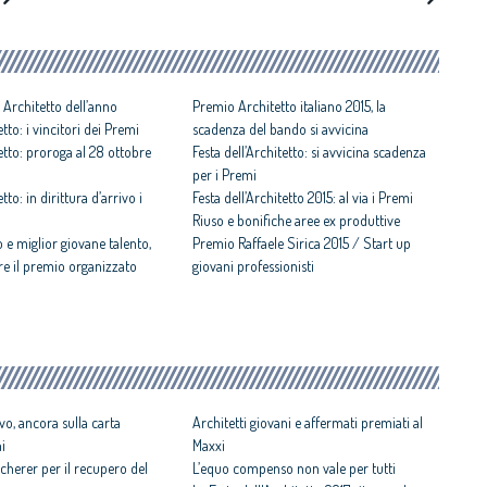
 Architetto dell’anno
Premio Architetto italiano 2015, la
etto: i vincitori dei Premi
scadenza del bando si avvicina
tetto: proroga al 28 ottobre
Festa dell’Architetto: si avvicina scadenza
per i Premi
tto: in dirittura d’arrivo i
Festa dell’Architetto 2015: al via i Premi
Riuso e bonifiche aree ex produttive
 e miglior giovane talento,
Premio Raffaele Sirica 2015 / Start up
bre il premio organizzato
giovani professionisti
vo, ancora sulla carta
Architetti giovani e affermati premiati al
ni
Maxxi
cherer per il recupero del
L’equo compenso non vale per tutti