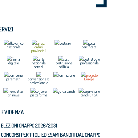
ERVIZI
albo unico
servizi
posta awn
posta
nazionale
ordini
certificata
provinciali
firma
carta
costi
costi studio
digitale
nazionale
costruzione
professionale
servizi
edilizia
compensi
formazione
progetto
parametri
convenzione rc
Europa
professionale
newsletter
concorsi
guida bandi
osservatorio
on news
piattaforma
bandi ONSAI
N EVIDENZA
ELEZIONI CNAPPC 2026/2031
CONCORSI PER TITOLI ED ESAMI BANDITI DAL CNAPPC