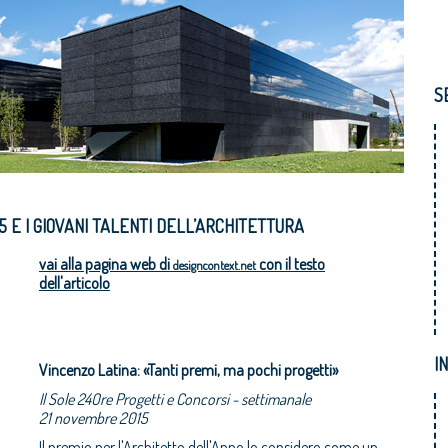
S
5 E I GIOVANI TALENTI DELL’ARCHITETTURA
vai alla pagina web di
con il testo
designcontext.net
dell'articolo
I
Vincenzo Latina: «Tanti premi, ma pochi progetti»
Il Sole 24Ore Progetti e Concorsi - settimanale
21 novembre 2015
Il premio per l'Architetto dell'Anno lo considero come un