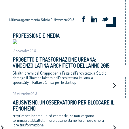
Ultimo aggiornamento: Sabato, 21 Novembre 2015
PROFESSIONE E MEDIA
13 novembre 2015
PROGETTO E TRASFORMAZIONE URBANA:
VINCENZO LATINA ARCHITETTO DELL'ANNO 2015
Gli altri premi del Cnappc per la Festa dell'architetto: a Studio
demogo il Giovane talento dell'architettura italiana, a
spoon.City il Raffaele Sirica per le start up
07 settembre 2015
ABUSIVISMO, UN OSSERVATORIO PER BLOCCARE IL
FENOMENO
Freyrie: per incompiuti ed ecomostri, se non vengono
terminati o abbattuti, il loro destino sta nel loro riuso e nella
loro trasformazione