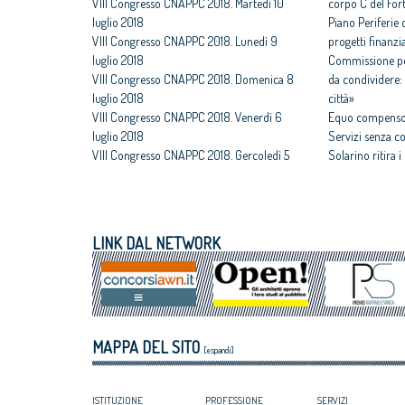
VIII Congresso CNAPPC 2018. Martedì 10
corpo C del For
luglio 2018
Piano Periferie o
VIII Congresso CNAPPC 2018. Lunedì 9
progetti finanzia
luglio 2018
Commissione per
VIII Congresso CNAPPC 2018. Domenica 8
da condividere: 
luglio 2018
città»
VIII Congresso CNAPPC 2018. Venerdì 6
Equo compenso,
luglio 2018
Servizi senza c
VIII Congresso CNAPPC 2018. Gercoledì 5
Solarino ritira 
luglio 2018
un euro
VIII Congresso CNAPPC 2018. Mercoledì 4
All'architettura
luglio 2018
caravatti_carava
VIII Congresso CNAPPC 2018. Lunedì 2
italiano
LINK DAL NETWORK
luglio 2018
Assegnati premi 
VIII Congresso CNAPPC 2018. Domenica 1
Giovane talento
luglio 2018
Equo compenso, 
Corte Europea d
Professioni: arch
MAPPA DEL SITO
internazionaliz
[espandi]
ISTITUZIONE
PROFESSIONE
SERVIZI