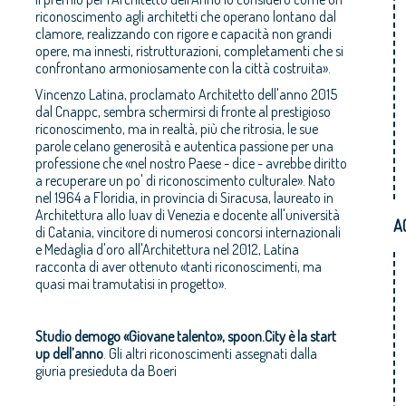
riconoscimento agli architetti che operano lontano dal
clamore, realizzando con rigore e capacità non grandi
opere, ma innesti, ristrutturazioni, completamenti che si
confrontano armoniosamente con la città costruita».
Vincenzo Latina, proclamato Architetto dell'anno 2015
dal Cnappc, sembra schermirsi di fronte al prestigioso
riconoscimento, ma in realtà, più che ritrosia, le sue
parole celano generosità e autentica passione per una
professione che «nel nostro Paese - dice - avrebbe diritto
a recuperare un po' di riconoscimento culturale». Nato
nel 1964 a Floridia, in provincia di Siracusa, laureato in
Architettura allo Iuav di Venezia e docente all'università
A
di Catania, vincitore di numerosi concorsi internazionali
e Medaglia d'oro all'Architettura nel 2012, Latina
racconta di aver ottenuto «tanti riconoscimenti, ma
quasi mai tramutatisi in progetto».
Studio demogo «Giovane talento», spoon.City è la start
up dell’anno
. Gli altri riconoscimenti assegnati dalla
giuria presieduta da Boeri