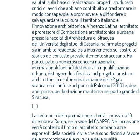
valutati sulla base di realizzazioni, progetti, studi, testi
critici o lavori che abbiano contribuito a trasformare in
modo consapevole, a promuovere, a diffondere o
salvaguardare la cultura, il territorio italiano e
l’innovazione architettonica. Vincenzo Latina, architetto
e professore di Composizione architettonica e urbana
presso la Facoltà di Architettura di Siracusa
dell’Università degli studi di Catania, ha firmato progetti
sia in ambito residenziale sia intervenendo sul costruito
storico del contesto prevalentemente siracusano. Ha
partecipato a numerosi concorsi nazionali e
internazionali (anche) destinati alla riqualificazione
urbana, distinguendosi finalista nel progetto artistico-
architettonico di rifunzionalizzazione delle 2 gru
scaricatori di rinfuse nel porto di Palermo (2010) e, due
anni prima, per la stazione marittima nel porto grande di
Siracusa.
(...)
La cerimonia della premiazione si terrà il prossimo 18
dicembre a Roma, nella sede del CNAPPC. Nell’occasione
verrà conferito il titolo di architetto onorario a tre
esponenti della società civile che si sono distinti a favore
della promozione della cultura e della qualità