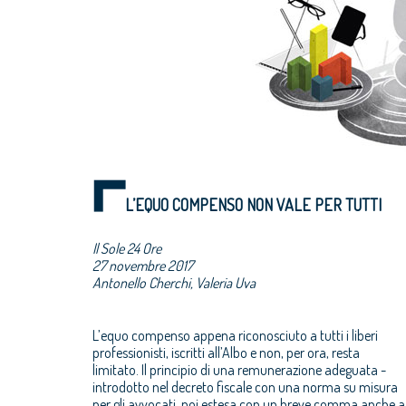
L’EQUO COMPENSO NON VALE PER TUTTI
Il Sole 24 Ore
27 novembre 2017
Antonello Cherchi, Valeria Uva
L’equo compenso appena riconosciuto a tutti i liberi
professionisti, iscritti all’Albo e non, per ora, resta
limitato. Il principio di una remunerazione adeguata -
introdotto nel decreto fiscale con una norma su misura
per gli avvocati, poi estesa con un breve comma anche a