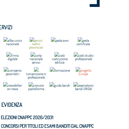
ERVIZI
albo unico
servizi
posta awn
posta
nazionale
ordini
certificata
provinciali
firma
carta
costi
costi studio
digitale
nazionale
costruzione
professionale
servizi
edilizia
compensi
formazione
progetto
parametri
convenzione rc
Europa
professionale
newsletter
concorsi
guida bandi
osservatorio
on news
piattaforma
bandi ONSAI
N EVIDENZA
ELEZIONI CNAPPC 2026/2031
CONCORSI PER TITOLI ED ESAMI BANDITI DAL CNAPPC