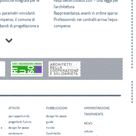
politiche integrate per le
Festa dell’Architetto 2017 - Una legge per
l’architettura
 parametri vincolanti
Rappresentanza, avanti in ordine sparso
ompenso, il comune di
Professionisti, nei contratti arriva l’equo
i bandi di progettazione a
compenso
Equo compenso allargato a tutti i
 rispettosa dello studio
professionisti
tti il Premio architetto
Periferie, la nuova identità di 10 aree
degradate
Architetto italiano e
Architetti: 'Comune e Consiglio di Stato,
 2017
svilito interesse pubblico'
il CNAPPC ricorre alla
Periferie, tutti i vincitori del concorso Cna-
ei Diritti dell’Uomo
Mibact per riqualificare 10 aree urbane
itetti, focus su
degradate
zazione e innovazione
ATTIVITÀ
PUBBLICAZIONI
AMMINISTRAZIONE
TRASPARENTE
pari opportunità
design for peace
progetto di futuro
guide
NEWS
 e
design for peace
riviste
notizie
centenario
l'architetto