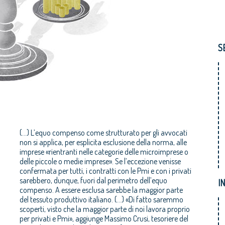
S
(...) L’equo compenso come strutturato per gli avvocati
non si applica, per esplicita esclusione della norma, alle
imprese «rientranti nelle categorie delle microimprese o
delle piccole o medie imprese». Se l’eccezione venisse
confermata per tutti, i contratti con le Pmi e con i privati
sarebbero, dunque, fuori dal perimetro dell’equo
I
compenso. A essere esclusa sarebbe la maggior parte
del tessuto produttivo italiano. (...) «Di fatto saremmo
scoperti, visto che la maggior parte di noi lavora proprio
per privati e Pmi», aggiunge Massimo Crusi, tesoriere del