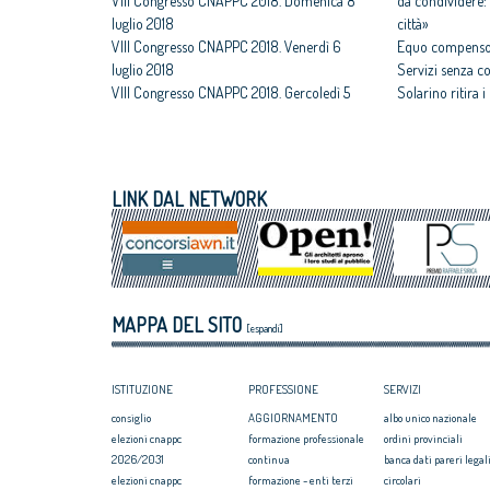
VIII Congresso CNAPPC 2018. Domenica 8
da condividere: 
luglio 2018
città»
VIII Congresso CNAPPC 2018. Venerdì 6
Equo compenso,
luglio 2018
Servizi senza c
VIII Congresso CNAPPC 2018. Gercoledì 5
Solarino ritira 
luglio 2018
un euro
VIII Congresso CNAPPC 2018. Mercoledì 4
All'architettura
luglio 2018
caravatti_carava
VIII Congresso CNAPPC 2018. Lunedì 2
italiano
LINK DAL NETWORK
luglio 2018
Assegnati premi 
VIII Congresso CNAPPC 2018. Domenica 1
Giovane talento
luglio 2018
Equo compenso, 
Corte Europea d
Professioni: arch
MAPPA DEL SITO
internazionaliz
[espandi]
ISTITUZIONE
PROFESSIONE
SERVIZI
consiglio
AGGIORNAMENTO
albo unico nazionale
elezioni cnappc
formazione professionale
ordini provinciali
2026/2031
continua
banca dati pareri legali
elezioni cnappc
formazione - enti terzi
circolari