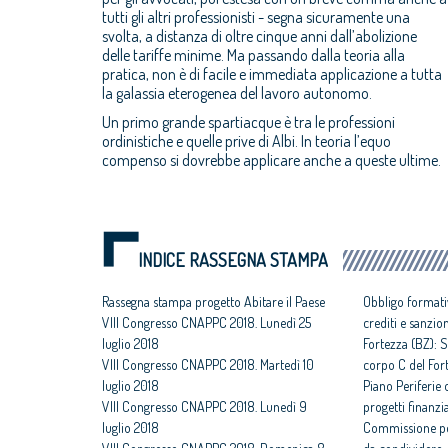
tutti gli altri professionisti - segna sicuramente una
svolta, a distanza di oltre cinque anni dall’abolizione
delle tariffe minime. Ma passando dalla teoria alla
pratica, non è di facile e immediata applicazione a tutta
la galassia eterogenea del lavoro autonomo.
Un primo grande spartiacque è tra le professioni
ordinistiche e quelle prive di Albi. In teoria l’equo
compenso si dovrebbe applicare anche a queste ultime.
INDICE RASSEGNA STAMPA
Rassegna stampa progetto Abitare il Paese
Obbligo formati
VIII Congresso CNAPPC 2018. Lunedì 25
crediti e sanzio
luglio 2018
Fortezza (BZ): S
VIII Congresso CNAPPC 2018. Martedì 10
corpo C del For
luglio 2018
Piano Periferie o
VIII Congresso CNAPPC 2018. Lunedì 9
progetti finanzia
luglio 2018
Commissione per