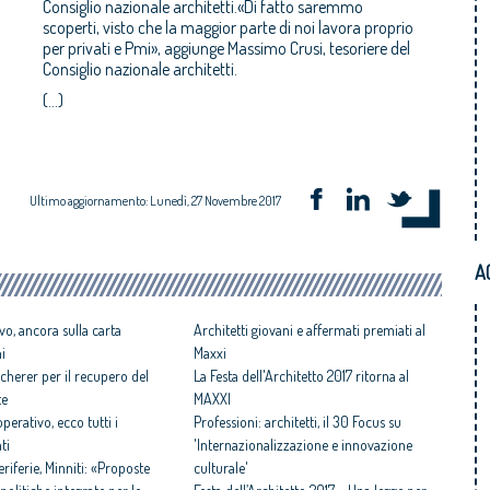
Consiglio nazionale architetti.«Di fatto saremmo
scoperti, visto che la maggior parte di noi lavora proprio
per privati e Pmi», aggiunge Massimo Crusi, tesoriere del
Consiglio nazionale architetti.
(...)
Ultimo aggiornamento: Lunedì, 27 Novembre 2017
A
vo, ancora sulla carta
Architetti giovani e affermati premiati al
ni
Maxxi
cherer per il recupero del
La Festa dell'Architetto 2017 ritorna al
te
MAXXI
perativo, ecco tutti i
Professioni: architetti, il 30 Focus su
ti
'Internazionalizzazione e innovazione
iferie, Minniti: «Proposte
culturale'