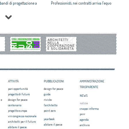
i bandi di progettazione a
Professionisti, nei contratti arriva l’equo
compenso
 rispettosa dello studio
Equo compenso allargato a tutti i
tti il Premio architetto
professionisti
Periferie, la nuova identità di 10 aree
Architetto italiano e
degradate
 2017
Architetti: 'Comune e Consiglio di Stato,
il CNAPPC ricorre alla
svilito interesse pubblico'
ei Diritti dell’Uomo
itetti, focus su
zazione e innovazione
ATTIVITÀ
PUBBLICAZIONI
AMMINISTRAZIONE
TRASPARENTE
pari opportunità
design for peace
progetto di futuro
guide
NEWS
 e
design for peace
riviste
notizie
centenario
l'architetto
cnappc informa
progetto europa
point zero
pnrr
viii congresso nazionale
yearbook
agenda
architetti per il futuro
abitare il paese
archivio
abitare il paese