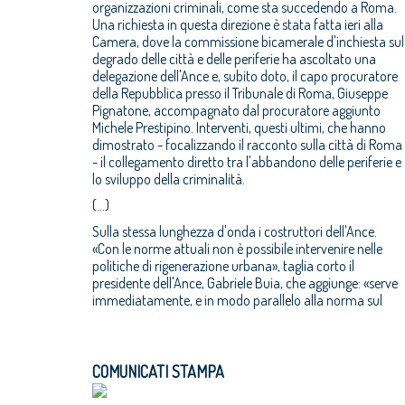
organizzazioni criminali, come sta succedendo a Roma.
Una richiesta in questa direzione è stata fatta ieri alla
Camera, dove la commissione bicamerale d'inchiesta sul
degrado delle città e delle periferie ha ascoltato una
delegazione dell'Ance e, subito doto, il capo procuratore
della Repubblica presso il Tribunale di Roma, Giuseppe
Pignatone, accompagnato dal procuratore aggiunto
Michele Prestipino. Interventi, questi ultimi, che hanno
dimostrato - focalizzando il racconto sulla città di Roma
- il collegamento diretto tra l'abbandono delle periferie e
lo sviluppo della criminalità.
(...)
Sulla stessa lunghezza d'onda i costruttori dell'Ance.
«Con le norme attuali non è possibile intervenire nelle
politiche di rigenerazione urbana», taglia corto il
presidente dell'Ance, Gabriele Buia, che aggiunge: «serve
immediatamente, e in modo parallelo alla norma sul
COMUNICATI STAMPA