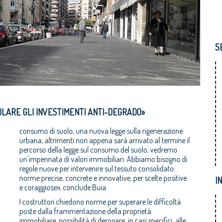
S
OLARE GLI INVESTIMENTI ANTI-DEGRADO»
consumo di suolo, una nuova legge sulla rigenerazione
urbana, altrimenti non appena sarà arrivato al termine il
percorso della legge sul consumo del suolo, vedremo
un'impennata di valori immobiliari. Abbiamo bisogno di
regole nuove per intervenire sul tessuto consolidato:
norme precise, concrete e innovative, per scelte positive
I
e coraggiose», conclude Buia.
I costruttori chiedono norme per superare le difficoltà
poste dalla frammentazione della proprietà
immobiliare, possibilità di derogare, in casi specifici, alle