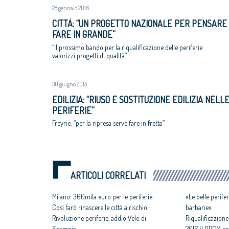
28 gennaio 2016
CITTÀ: “UN PROGETTO NAZIONALE PER PENSARE
FARE IN GRANDE”
“Il prossimo bando per la riqualificazione delle periferie
valorizzi progetti di qualità”
30 giugno 2015
EDILIZIA: “RIUSO E SOSTITUZIONE EDILIZIA NELL
PERIFERIE”
Freyrie: “per la ripresa serve fare in fretta”
ARTICOLI CORRELATI
Milano: 360mila euro per le periferie
«Le belle perife
Così farò rinascere le città a rischio
barbarie»
Rivoluzione periferie, addio Vele di
Riqualificazione
Scampia
2016 il DPCM co