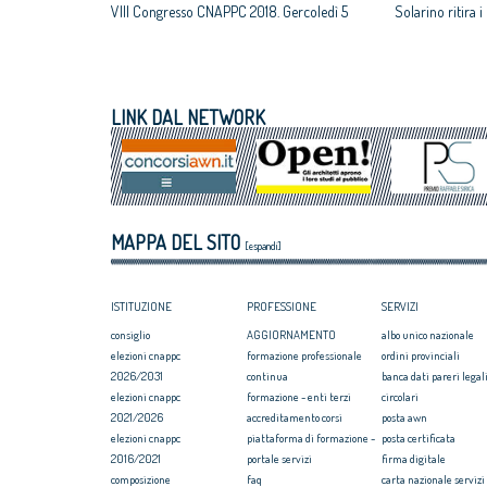
VIII Congresso CNAPPC 2018. Gercoledì 5
Solarino ritira 
luglio 2018
un euro
VIII Congresso CNAPPC 2018. Mercoledì 4
All'architettura
luglio 2018
caravatti_carava
VIII Congresso CNAPPC 2018. Lunedì 2
italiano
LINK DAL NETWORK
luglio 2018
Assegnati premi 
VIII Congresso CNAPPC 2018. Domenica 1
Giovane talento
luglio 2018
Equo compenso, 
Corte Europea d
Professioni: arch
MAPPA DEL SITO
internazionaliz
[espandi]
ISTITUZIONE
PROFESSIONE
SERVIZI
consiglio
AGGIORNAMENTO
albo unico nazionale
elezioni cnappc
formazione professionale
ordini provinciali
2026/2031
continua
banca dati pareri legali
elezioni cnappc
formazione - enti terzi
circolari
2021/2026
accreditamento corsi
posta awn
elezioni cnappc
piattaforma di formazione -
posta certificata
2016/2021
portale servizi
firma digitale
composizione
faq
carta nazionale servizi