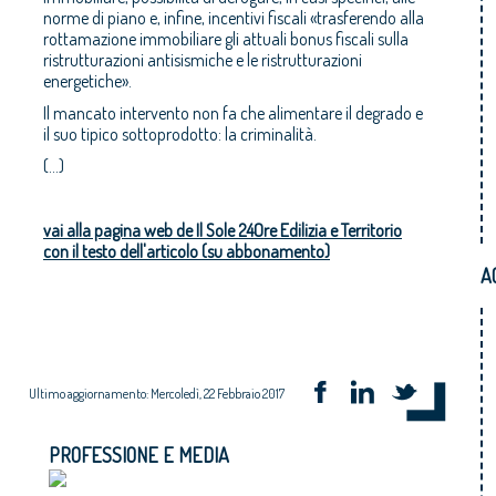
norme di piano e, infine, incentivi fiscali «trasferendo alla
rottamazione immobiliare gli attuali bonus fiscali sulla
ristrutturazioni antisismiche e le ristrutturazioni
energetiche».
Il mancato intervento non fa che alimentare il degrado e
il suo tipico sottoprodotto: la criminalità.
(...)
vai alla pagina web de Il Sole 24Ore Edilizia e Territorio
con il testo dell'articolo (su abbonamento)
A
Ultimo aggiornamento: Mercoledì, 22 Febbraio 2017
PROFESSIONE E MEDIA