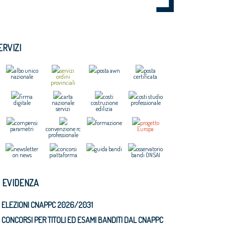
ERVIZI
albo unico
servizi
posta awn
posta
nazionale
ordini
certificata
provinciali
firma
carta
costi
costi studio
digitale
nazionale
costruzione
professionale
servizi
edilizia
compensi
formazione
progetto
parametri
convenzione rc
Europa
professionale
newsletter
concorsi
guida bandi
osservatorio
on news
piattaforma
bandi ONSAI
N EVIDENZA
ELEZIONI CNAPPC 2026/2031
CONCORSI PER TITOLI ED ESAMI BANDITI DAL CNAPPC