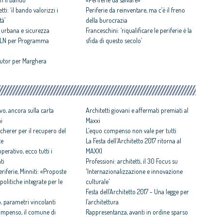
tti: ‘il bando valorizzi i
Periferie da reinventare, ma c’è il freno
tà’
della burocrazia
e urbana e sicurezza
Franceschini: ‘riqualificare le periferie è la
 MLN per Programma
sfida di questo secolo’
 tutor per Marghera
vo, ancora sulla carta
Architetti giovani e affermati premiati al
ni
Maxxi
cherer per il recupero del
L’equo compenso non vale per tutti
te
La Festa dell'Architetto 2017 ritorna al
perativo, ecco tutti i
MAXXI
ti
Professioni: architetti, il 30 Focus su
iferie, Minniti: «Proposte
'Internazionalizzazione e innovazione
politiche integrate per le
culturale'
Festa dell’Architetto 2017 - Una legge per
 parametri vincolanti
l’architettura
ompenso, il comune di
Rappresentanza, avanti in ordine sparso