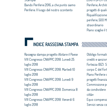
Bando Periferie 2016, a che punto siamo
Periferie, Archite
Periferie. Il luogo del nostro scontento
progetti di quali
Riqualificazion
periferie, 500
straordinario
Piano sceglie il
INDICE RASSEGNA STAMPA
Rassegna stampa progetto Abitare il Paese
Obbligo formati
VIII Congresso CNAPPC 2018. Lunedì 25
crediti e sanzio
luglio 2018
Fortezza (BZ): S
VIII Congresso CNAPPC 2018. Martedì 10
corpo C del For
luglio 2018
Piano Periferie o
VIII Congresso CNAPPC 2018. Lunedì 9
progetti finanzia
luglio 2018
Commissione per
VIII Congresso CNAPPC 2018. Domenica 8
da condividere: 
luglio 2018
città»
VIII Congresso CNAPPC 2018. Venerdì 6
Equo compenso,
luglio 2018
Servizi senza c