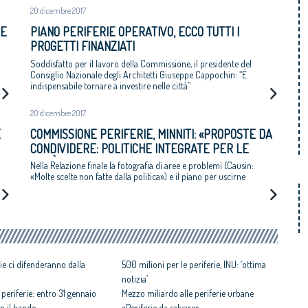
20 dicembre 2017
 E
PIANO PERIFERIE OPERATIVO, ECCO TUTTI I
PROGETTI FINANZIATI
Soddisfatto per il lavoro della Commissione, il presidente del
Consiglio Nazionale degli Architetti Giuseppe Cappochin: “È
indispensabile tornare a investire nelle città”
20 dicembre 2017
E
COMMISSIONE PERIFERIE, MINNITI: «PROPOSTE DA
CONDIVIDERE: POLITICHE INTEGRATE PER LE
CITTÀ»
Nella Relazione finale la fotografia di aree e problemi (Causin:
«Molte scelte non fatte dalla politica») e il piano per uscirne
rie ci difenderanno dalla
500 milioni per le periferie, INU: ‘ottima
notizia’
 periferie: entro 31 gennaio
Mezzo miliardo alle periferie urbane
n il bando
«Periferie da salvare»