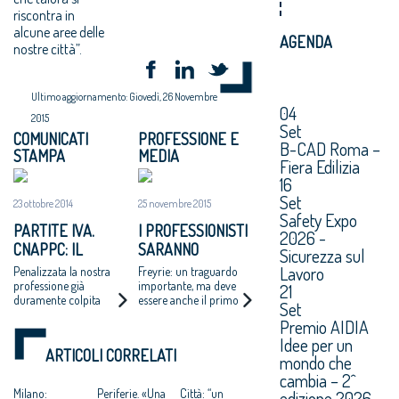
riscontra in
alcune aree delle
AGENDA
nostre città”.
Ultimo aggiornamento: Giovedì, 26 Novembre
04
2015
Set
COMUNICATI
PROFESSIONE E
B-CAD Roma –
STAMPA
MEDIA
Fiera Edilizia
16
Set
23 ottobre 2014
25 novembre 2015
Safety Expo
PARTITE IVA.
I PROFESSIONISTI
2026 -
CNAPPC: IL
SARANNO
Sicurezza sul
GOVERNO SPARA
EQUIPARATI ALLE
Lavoro
Penalizzata la nostra
Freyrie: un traguardo
SULLA CROCE
PMI
professione già
importante, ma deve
21
duramente colpita
essere anche il primo
ROSSA
NELL’ACCESSO AI
Set
dalla crisi
passo per una piena
FONDI EUROPEI
Premio AIDIA
equiparazione delle
Idee per un
Professioni alle PMI
ARTICOLI CORRELATI
mondo che
cambia – 2^
Milano:
Periferie. «Una
Città: “un
edizione 2026.