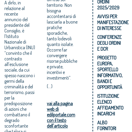
ORDINI
A dirlo, in
territorio. Non
2025/2029
relazione al
bisogna
recente
accontentarsi di
AVVISI PER
annuncio del
lasciarla a buone
MANIFESTAZIONE
presidente del
pratiche
DI INTERESSE
Consiglio, è
sporadiche,
l’Istituto
CONFERENZE
tanto lodevoli
Nazionale di
DEGLI ORDINI
quanto isolate.
Urbanistica (INU)
E DCR
Occorre far
“convinto che il
convergere
PROGETTO
contrasto
risorse pubbliche
EUROPA,
all’esclusione
e private,
SPORTELLO
sociale, da cui
incentivi e
spesso nascono i
INFORMATIVO,
investimenti”.
germi della
BANDI E
(...)
criminalità e del
OPPORTUNITÀ
terrorismo, passi
ISTITUZIONE
per la
ELENCO
predisposizione
vai alla pagina
AFFIDAMENTO
di azioni che
web di
INCARICHI
combattano il
edilportale.com
degrado
con il testo
ALBO
sconfortante
dell'articolo
FORNITORI
che talora si