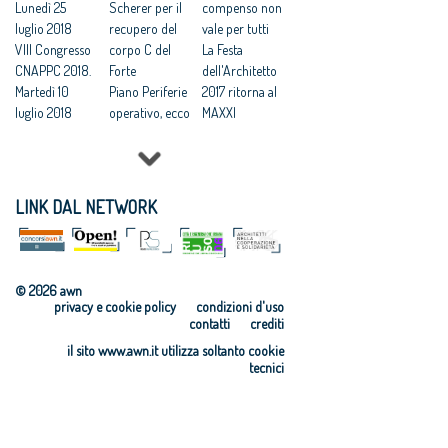
Lunedì 25
bando
Scherer per il
miliardo alle
compenso non
luglio 2018
recupero del
periferie
vale per tutti
VIII Congresso
corpo C del
urbane
La Festa
CNAPPC 2018.
Forte
dell'Architetto
Martedì 10
Piano Periferie
2017 ritorna al
luglio 2018
operativo, ecco
MAXXI
VIII Congresso
tutti i progetti
Professioni:
CNAPPC 2018.
finanziati
architetti, il 30
Lunedì 9 luglio
Commissione
Focus su
2018
periferie,
'Internazionali
LINK DAL NETWORK
VIII Congresso
Minniti:
zzazione e
CNAPPC 2018.
«Proposte da
innovazione
Domenica 8
condividere:
culturale'
luglio 2018
politiche
Festa
© 2026 awn
VIII Congresso
integrate per le
dell’Architetto
privacy e cookie policy
condizioni d'uso
CNAPPC 2018.
città»
2017 - Una
contatti
crediti
Venerdì 6
Equo
legge per
il sito www.awn.it utilizza soltanto cookie
luglio 2018
compenso,
l’architettura
tecnici
VIII Congresso
parametri
Rappresentanz
CNAPPC 2018.
vincolanti
a, avanti in
Gercoledì 5
Servizi senza
ordine sparso