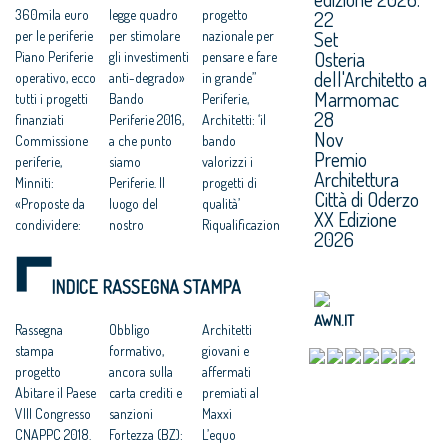
22
360mila euro
legge quadro
progetto
Set
per le periferie
per stimolare
nazionale per
Osteria
Piano Periferie
gli investimenti
pensare e fare
dell'Architetto a
operativo, ecco
anti-degrado»
in grande”
Marmomac
tutti i progetti
Bando
Periferie,
28
finanziati
Periferie 2016,
Architetti: ‘il
Nov
Commissione
a che punto
bando
Premio
periferie,
siamo
valorizzi i
Architettura
Minniti:
Periferie. Il
progetti di
Città di Oderzo
«Proposte da
luogo del
qualità’
XX Edizione
condividere:
nostro
Riqualificazion
2026
politiche
scontento
e urbana e
integrate per le
«Le belle
sicurezza
INDICE RASSEGNA STAMPA
città»
periferie ci
periferie, 500
Così farò
difenderanno
MLN per
AWN.IT
rinascere le
Rassegna
dalla barbarie»
Obbligo
Programma
Architetti
città a rischio
stampa
Riqualificazion
formativo,
straordinario
giovani e
Rivoluzione
progetto
e periferie:
ancora sulla
Piano sceglie il
affermati
periferie, addio
Abitare il Paese
entro 31
carta crediti e
tutor per
premiati al
Vele di
VIII Congresso
gennaio 2016 il
sanzioni
Marghera
Maxxi
Scampia
CNAPPC 2018.
DPCM con il
Fortezza (BZ):
Mezzo
L’equo