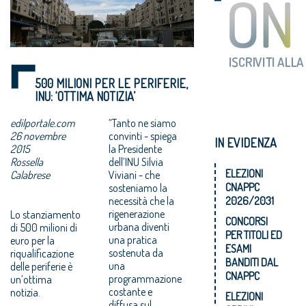
500 MILIONI PER LE PERIFERIE,
INU: ‘OTTIMA NOTIZIA’
edilportale.com
“Tanto ne siamo
26 novembre
convinti - spiega
IN EVIDENZA
2015
la Presidente
Rossella
dell’INU Silvia
ELEZIONI
Calabrese
Viviani - che
CNAPPC
sosteniamo la
necessità che la
2026/2031
rigenerazione
Lo stanziamento
CONCORSI
urbana diventi
di 500 milioni di
PER TITOLI ED
una pratica
euro per la
ESAMI
sostenuta da
riqualificazione
BANDITI DAL
una
delle periferie è
CNAPPC
programmazione
un’ottima
costante e
notizia.
ELEZIONI
diffusa sul