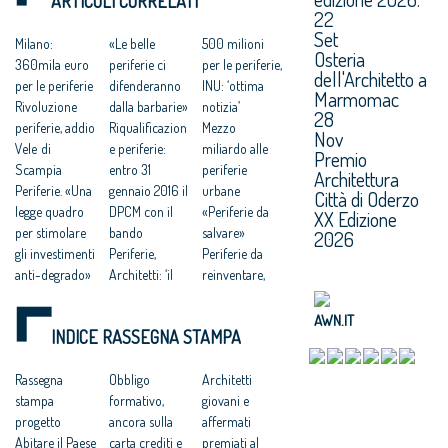
ARTICOLI CORRELATI
LE CITTÀ»
22
Set
Milano:
«Le belle
500 milioni
Osteria
360mila euro
periferie ci
per le periferie,
dell'Architetto a
per le periferie
difenderanno
INU: ‘ottima
Marmomac
Rivoluzione
dalla barbarie»
notizia’
28
periferie, addio
Riqualificazion
Mezzo
Nov
Vele di
e periferie:
miliardo alle
Premio
Scampia
entro 31
periferie
Architettura
Periferie. «Una
gennaio 2016 il
urbane
Città di Oderzo
legge quadro
DPCM con il
«Periferie da
XX Edizione
per stimolare
bando
salvare»
2026
gli investimenti
Periferie,
Periferie da
anti-degrado»
Architetti: ‘il
reinventare,
Bando
bando
ma c’è il freno
Periferie 2016,
valorizzi i
della
AWN.IT
INDICE RASSEGNA STAMPA
a che punto
progetti di
burocrazia
siamo
qualità’
Franceschini:
Periferie. Il
Rassegna
Riqualificazion
Obbligo
‘riqualificare le
Architetti
luogo del
stampa
e urbana e
formativo,
periferie è la
giovani e
nostro
progetto
sicurezza
ancora sulla
sfida di questo
affermati
scontento
Abitare il Paese
periferie, 500
carta crediti e
secolo’
premiati al