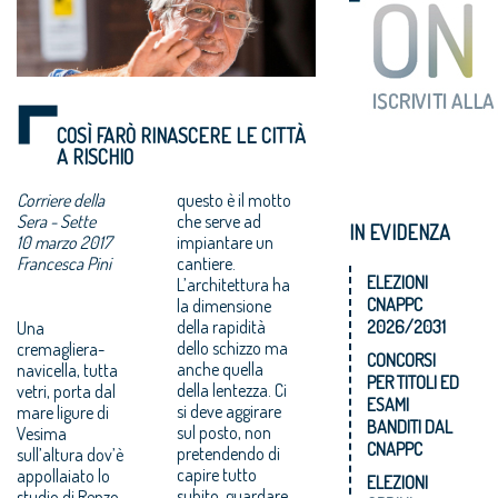
COSÌ FARÒ RINASCERE LE CITTÀ
A RISCHIO
Corriere della
questo è il motto
Sera - Sette
che serve ad
IN EVIDENZA
10 marzo 2017
impiantare un
Francesca Pini
cantiere.
ELEZIONI
L’architettura ha
CNAPPC
la dimensione
2026/2031
Una
della rapidità
cremagliera-
dello schizzo ma
CONCORSI
navicella, tutta
anche quella
PER TITOLI ED
vetri, porta dal
della lentezza. Ci
ESAMI
mare ligure di
si deve aggirare
BANDITI DAL
Vesima
sul posto, non
CNAPPC
sull’altura dov’è
pretendendo di
appollaiato lo
capire tutto
ELEZIONI
studio di Renzo
subito, guardare