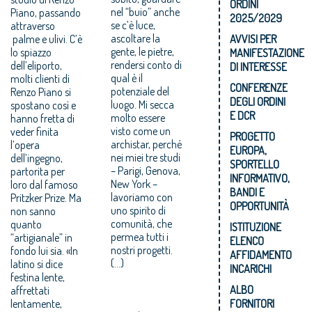
ORDINI
Piano, passando
nel “buio” anche
2025/2029
attraverso
se c’è luce,
palme e ulivi. C’è
ascoltare la
AVVISI PER
lo spiazzo
gente, le pietre,
MANIFESTAZIONE
dell’eliporto,
rendersi conto di
DI INTERESSE
molti clienti di
qual è il
CONFERENZE
Renzo Piano si
potenziale del
DEGLI ORDINI
spostano così e
luogo. Mi secca
E DCR
hanno fretta di
molto essere
veder finita
visto come un
PROGETTO
l’opera
archistar, perché
EUROPA,
dell’ingegno,
nei miei tre studi
SPORTELLO
partorita per
– Parigi, Genova,
INFORMATIVO,
loro dal famoso
New York –
BANDI E
Pritzker Prize. Ma
lavoriamo con
OPPORTUNITÀ
non sanno
uno spirito di
quanto
comunità, che
ISTITUZIONE
“artigianale” in
permea tutti i
ELENCO
fondo lui sia. «In
nostri progetti.
AFFIDAMENTO
(...)
latino si dice
INCARICHI
festina lente,
ALBO
affrettati
lentamente,
FORNITORI