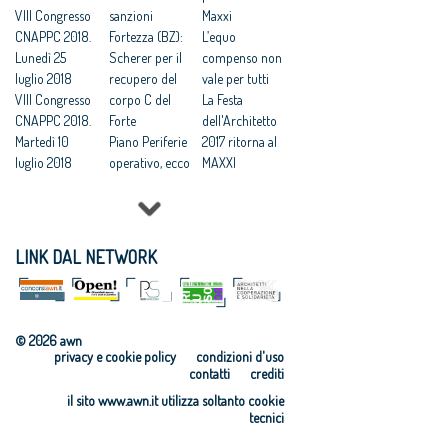
VIII Congresso
MLN per
sanzioni
Maxxi
CNAPPC 2018.
Programma
Fortezza (BZ):
L’equo
Lunedì 25
straordinario
Scherer per il
compenso non
luglio 2018
Piano sceglie il
recupero del
vale per tutti
VIII Congresso
tutor per
corpo C del
La Festa
CNAPPC 2018.
Marghera
Forte
dell'Architetto
Martedì 10
Piano Periferie
2017 ritorna al
luglio 2018
operativo, ecco
MAXXI
VIII Congresso
tutti i progetti
Professioni:
CNAPPC 2018.
finanziati
architetti, il 30
Lunedì 9 luglio
Commissione
Focus su
2018
periferie,
'Internazionali
LINK DAL NETWORK
VIII Congresso
Minniti:
zzazione e
CNAPPC 2018.
«Proposte da
innovazione
Domenica 8
condividere:
culturale'
luglio 2018
politiche
Festa
© 2026 awn
VIII Congresso
integrate per le
dell’Architetto
privacy e cookie policy
condizioni d'uso
CNAPPC 2018.
città»
2017 - Una
contatti
crediti
Venerdì 6
Equo
legge per
il sito www.awn.it utilizza soltanto cookie
luglio 2018
compenso,
l’architettura
tecnici
VIII Congresso
parametri
Rappresentanz