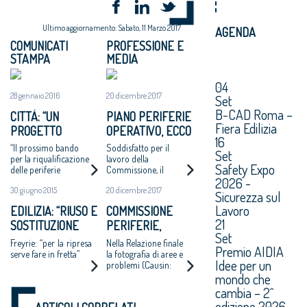
Ultimo aggiornamento: Sabato, 11 Marzo 2017
AGENDA
COMUNICATI
PROFESSIONE E
STAMPA
MEDIA
04
28 gennaio 2016
20 dicembre 2017
Set
B-CAD Roma –
CITTÀ: “UN
PIANO PERIFERIE
Fiera Edilizia
PROGETTO
OPERATIVO, ECCO
16
NAZIONALE PER
TUTTI I PROGETTI
“Il prossimo bando
Soddisfatto per il
Set
PENSARE E FARE
FINANZIATI
per la riqualificazione
lavoro della
Safety Expo
delle periferie
Commissione, il
IN GRANDE”
2026 -
valorizzi progetti di
presidente del
30 giugno 2015
20 dicembre 2017
qualità”
Consiglio Nazionale
Sicurezza sul
degli Architetti
Lavoro
EDILIZIA: “RIUSO E
COMMISSIONE
Giuseppe Cappochin:
21
SOSTITUZIONE
PERIFERIE,
“È indispensabile
Set
tornare a investire
EDILIZIA NELLE
MINNITI:
Freyrie: “per la ripresa
Nella Relazione finale
nelle città”
Premio AIDIA
PERIFERIE”
«PROPOSTE DA
serve fare in fretta”
la fotografia di aree e
Idee per un
problemi (Causin:
CONDIVIDERE:
mondo che
«Molte scelte non
POLITICHE
fatte dalla politica») e
cambia – 2^
INTEGRATE PER
il piano per uscirne
edizione 2026.