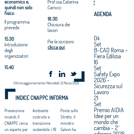
economico e,
Prof.ssa Caterina
quindi non solo
Carocci
fisico
.
AGENDA
18.30
Il programma
Chiusura dei
prevede:
lavori
04
15.30
Per le iscrizioni
Set
Introduzione
clicca qui
.
B-CAD Roma –
degli
Fiera Edilizia
organizzatori
16
Set
15.40
Safety Expo
2026 -
Ultimo aggiornamento: Mercoledì, 12 Marzo 2025
Sicurezza sul
Lavoro
21
INDICE CNAPPC INFORMA
Set
Premio AIDIA
Prevenzione
Ambiente
Ponte sullo
Idee per un
incendi, Il
costruito e
Stretto: il
mondo che
CNAPPC cerca
transizione
ministro
cambia – 2^
un esperto per
sostenibile: i 18
Salvini ha
edizione 2026.