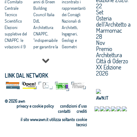
il Comitato
anni di Green
incontrato i
22
Centrale
Building
rappresentanti
Set
Tecnico
Council Italia
dei Consigli
Osteria
Scientifico
DdL
Nazionali di
dell'Architetto a
Elezioni
Architettura:
Architetti,
Marmomac
suppletive del
CNAPPC,
Ingegneri,
28
CNAPPC: le
“indispensabile
Geologi e
Nov
votazioni il 9
per garantire la
Geometri
Premio
giugno 2026
qualità”
Dal Brasile alla
Architettura
Lavori
UIA
Colombia: le
Città di Oderzo
XX Edizione
pubblici:
Architecture &
iniziative
2026
presentata a
Children
internazionali
LINK DAL NETWORK
Bruxelles la
Golden Cubes
del CNAPPC
ricerca
Awards: le
Progettare
CNAPPC
candidature
Accessibile: on
AWN.IT
“Dopo il
entro il 2
line il corso di
© 2026 awn
progetto”
marzo
formazione
privacy e cookie policy
condizioni d'uso
UIA Golden
Elezioni del
Programma
contatti
crediti
Cubes Awards:
CNAPPC: le
CONCRETO:
il sito www.awn.it utilizza soltanto cookie
i vincitori
votazioni il
aperte le
tecnici
UIA: Call for
prossimo 16
candidature
Projects
marzo
Agrigento: a