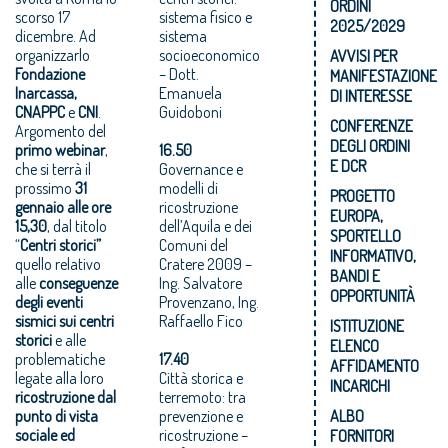
ORDINI
scorso 17
sistema fisico e
2025/2029
dicembre. Ad
sistema
organizzarlo
socioeconomico
AVVISI PER
Fondazione
– Dott.
MANIFESTAZIONE
Inarcassa,
Emanuela
DI INTERESSE
CNAPPC
e
CNI
.
Guidoboni
CONFERENZE
Argomento del
DEGLI ORDINI
primo webinar
,
16.50
E DCR
che si terrà il
Governance e
prossimo
31
modelli di
PROGETTO
gennaio alle ore
ricostruzione
EUROPA,
15,30
, dal titolo
dell’Aquila e dei
SPORTELLO
“
Centri storici”
Comuni del
INFORMATIVO,
quello relativo
Cratere 2009 –
BANDI E
alle
conseguenze
Ing. Salvatore
OPPORTUNITÀ
degli eventi
Provenzano, Ing.
sismici sui centri
Raffaello Fico
ISTITUZIONE
storici
e alle
ELENCO
problematiche
17.40
AFFIDAMENTO
legate alla loro
Città storica e
INCARICHI
ricostruzione dal
terremoto: tra
punto di vista
prevenzione e
ALBO
sociale ed
ricostruzione –
FORNITORI