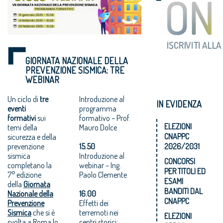
GIORNATA NAZIONALE DELLA
PREVENZIONE SISMICA: TRE
WEBINAR
Un ciclo di
tre
Introduzione al
IN EVIDENZA
eventi
programma
formativi
sui
formativo – Prof.
ELEZIONI
temi della
Mauro Dolce
CNAPPC
sicurezza e della
prevenzione
15.50
2026/2031
sismica
Introduzione al
CONCORSI
completano la
webinar – Ing.
PER TITOLI ED
7° edizione
Paolo Clemente
ESAMI
della
Giornata
BANDITI DAL
Nazionale della
16.00
CNAPPC
Prevenzione
Effetti dei
Sismica
che si è
terremoti nei
ELEZIONI
svolta a Roma lo
centri storici: