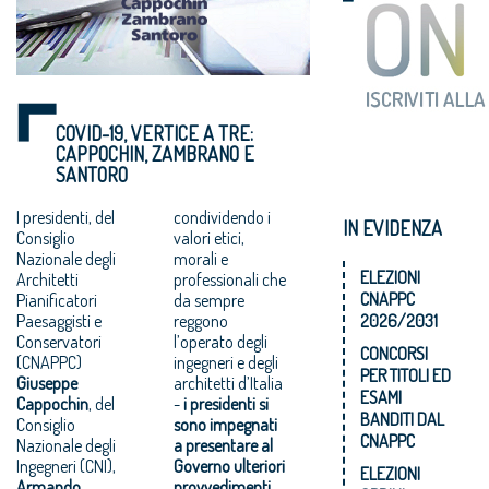
COVID-19, VERTICE A TRE:
CAPPOCHIN, ZAMBRANO E
SANTORO
I presidenti, del
condividendo i
IN EVIDENZA
Consiglio
valori etici,
Nazionale degli
morali e
ELEZIONI
Architetti
professionali che
CNAPPC
Pianificatori
da sempre
Paesaggisti e
reggono
2026/2031
Conservatori
l’operato degli
CONCORSI
(CNAPPC)
ingegneri e degli
PER TITOLI ED
Giuseppe
architetti d’Italia
ESAMI
Cappochin
, del
-
i presidenti si
BANDITI DAL
Consiglio
sono impegnati
CNAPPC
Nazionale degli
a presentare al
Ingegneri (CNI),
Governo ulteriori
ELEZIONI
Armando
provvedimenti