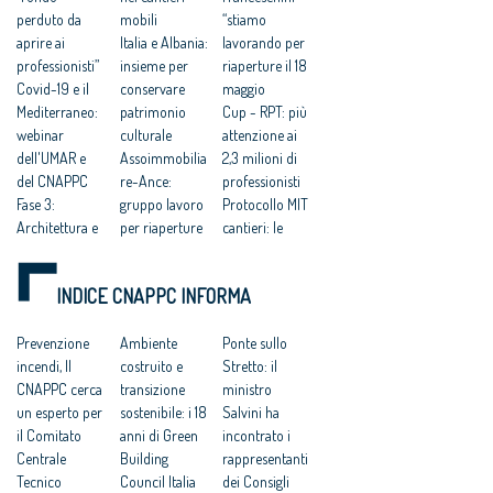
perduto da
mobili
“stiamo
aprire ai
Italia e Albania:
lavorando per
professionisti”
insieme per
riaperture il 18
Covid-19 e il
conservare
maggio
Mediterraneo:
patrimonio
Cup - RPT: più
webinar
culturale
attenzione ai
dell'UMAR e
Assoimmobilia
2,3 milioni di
del CNAPPC
re-Ance:
professionisti
Fase 3:
gruppo lavoro
Protocollo MIT
Architettura e
per riaperture
cantieri: le
Scuola
cantieri
osservazioni
fondamentali
RPT: bene il Dl
critiche della
INDICE CNAPPC INFORMA
per la ripresa
maggio su
RPT
Dl Rilancio,
ecobonus e
Coronavirus,
Professionisti:
Prevenzione
sismabonus
Ambiente
crollano gli
Ponte sullo
"inaccettabile
incendi, Il
Dl Liquidità: le
costruito e
ordini
Stretto: il
discriminazion
CNAPPC cerca
proposte della
transizione
dell'industria a
ministro
e nei nostri
un esperto per
RPT
sostenibile: i 18
febbraio -4,4%
Salvini ha
confronti"
il Comitato
anni di Green
Oice: per la
incontrato i
Emergenza
Centrale
Building
fase 2 regole
rappresentanti
sanitaria e
Tecnico
Council Italia
cogenti e
dei Consigli