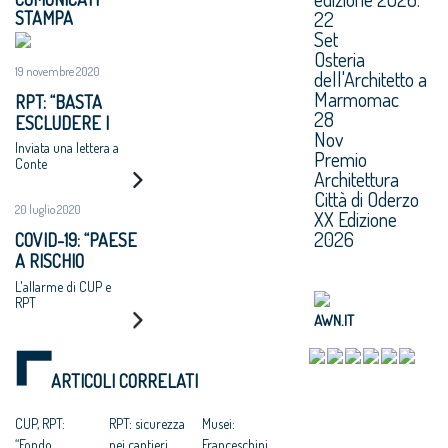
22
STAMPA
Set
Osteria
19 novembre 2020
dell'Architetto a
Marmomac
RPT: “BASTA
28
ESCLUDERE I
Nov
LIBERI
Inviata una lettera a
Premio
PROFESSIONISTI
Conte
Architettura
DAI RISTORI"
Città di Oderzo
20 luglio 2020
XX Edizione
2026
COVID-19: “PAESE
A RISCHIO
EMERGENZA
L'allarme di CUP e
SOCIALE”
RPT
AWN.IT
ARTICOLI CORRELATI
CUP, RPT:
RPT: sicurezza
Musei:
“Fondo
nei cantieri
Franceschini