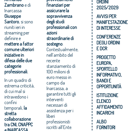
ORDINI
Zambrano
e di
finanziari per
2025/2029
Inarcassa
assicurare la
Giuseppe
sopravvivenza
AVVISI PER
Santoro
, si sono
degli studi
MANIFESTAZIONE
riuniti ieri in
professionali con
DI INTERESSE
streaming per
azioni
CONFERENZE
definire e
straordinarie di
DEGLI ORDINI
mettere a fattor
sostegno
.
E DCR
comune ulteriori
Contestualmente,
iniziative in
nell’ambito del
PROGETTO
difesa delle due
recente
EUROPA,
categorie
stanziamento di
SPORTELLO
professionali.
100 milioni di
INFORMATIVO,
euro messo in
In un quadro di
BANDI E
campo da
estrema criticità,
OPPORTUNITÀ
Inarcassa, a
di cui mal si
garantire tutti gli
ISTITUZIONE
intravedono i
interventi
ELENCO
confini
necessari di
AFFIDAMENTO
temporali,
la
assistenza per i
INCARICHI
stretta
liberi
collaborazione
professionisti
ALBO
tra CNI, CNAPPC
iscritti all’Ente.
FORNITORI
e INARCASSA