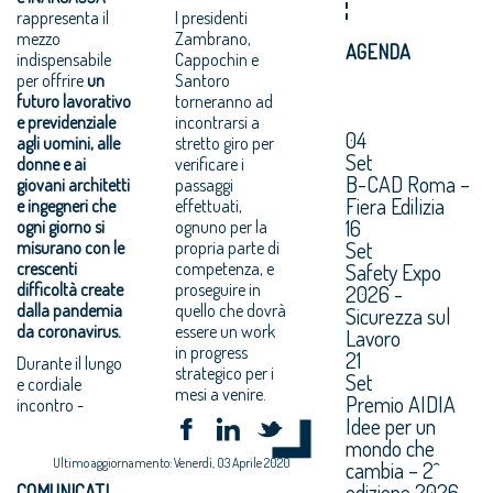
rappresenta il
I presidenti
mezzo
Zambrano,
AGENDA
indispensabile
Cappochin e
per offrire
un
Santoro
futuro lavorativo
torneranno ad
e previdenziale
incontrarsi a
04
agli uomini, alle
stretto giro per
Set
donne e ai
verificare i
B-CAD Roma –
giovani architetti
passaggi
Fiera Edilizia
e ingegneri che
effettuati,
16
ogni giorno si
ognuno per la
Set
misurano con le
propria parte di
crescenti
competenza, e
Safety Expo
difficoltà create
proseguire in
2026 -
dalla pandemia
quello che dovrà
Sicurezza sul
da coronavirus.
essere un work
Lavoro
in progress
21
Durante il lungo
strategico per i
Set
e cordiale
mesi a venire.
Premio AIDIA
incontro -
Idee per un
mondo che
Ultimo aggiornamento: Venerdì, 03 Aprile 2020
cambia – 2^
edizione 2026.
COMUNICATI