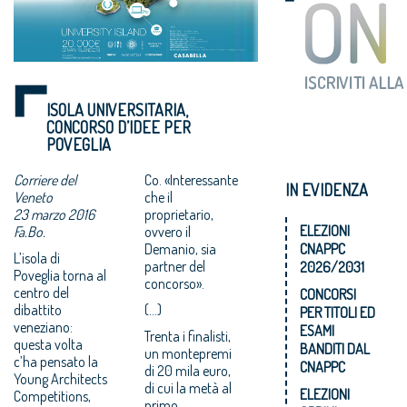
ISOLA UNIVERSITARIA,
CONCORSO D’IDEE PER
POVEGLIA
Corriere del
Co. «Interessante
IN EVIDENZA
Veneto
che il
23 marzo 2016
proprietario,
ELEZIONI
Fa.Bo.
ovvero il
CNAPPC
Demanio, sia
L’isola di
partner del
2026/2031
Poveglia torna al
concorso».
centro del
CONCORSI
dibattito
(...)
PER TITOLI ED
veneziano:
ESAMI
Trenta i finalisti,
questa volta
BANDITI DAL
un montepremi
c’ha pensato la
CNAPPC
di 20 mila euro,
Young Architects
di cui la metà al
ELEZIONI
Competitions,
primo