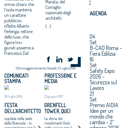
Marata, del
ormai chiaro che
Consiglio
l’isola manterrà
nazionale degli
AGENDA
un carattere
architetti.
pubblico»,
riflette Alberto
(...)
Ferlenga, rettore
04
dello Iuav, che
Set
figura tra i
B-CAD Roma –
giurati assieme a
Fiera Edilizia
Francesco Dal
16
Set
Ultimo aggiornamento: Giovedì, 11 Luglio 2024
Safety Expo
2026 -
COMUNICATI
PROFESSIONE E
STAMPA
MEDIA
Sicurezza sul
Lavoro
21
30 luglio 2016
23 giugno 2017
Set
Premio AIDIA
FESTA
GRENFELL
Idee per un
DELL’ARCHITETTO
TOWER, QUEI
mondo che
2016: A VENEZIA
PANNELLI USATI
ospitata nella sede
La storia dei
cambia – 2^
LA GIORNATA E
ANCHE IN ITALIA:
della Biennale - in
rivestimenti finiti
edizione 2026.
concomitanza con la
sotto accusa per il