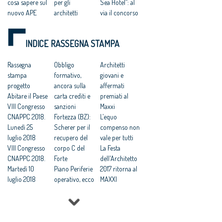
cosa sapere sul
per gli
Sea Hotel”: al
nuovo APE
architetti
via il concorso
Point Z.E.R.O. 8
Architetti:
internazionale
SAIE 2016: il
Giuseppe
di idee
INDICE RASSEGNA STAMPA
convegno
Cappochin
Salone del
inaugurale
nuovo
Mobile: Florim
dedicato a
Rassegna
presidente del
Obbligo
pensa a un
Architetti
Casa Italia
stampa
Consiglio
formativo,
concorso
giovani e
progetto
Nazionale
ancora sulla
Horizon 2020,
affermati
Abitare il Paese
Professioni:
carta crediti e
90 milioni per
premiati al
VIII Congresso
Architetti,
sanzioni
le costruzioni
Maxxi
CNAPPC 2018.
eletto il nuovo
Fortezza (BZ):
ad alta
L’equo
Lunedì 25
Consiglio
Scherer per il
efficienza
compenso non
luglio 2018
Nazionale
recupero del
energetica
vale per tutti
VIII Congresso
corpo C del
La Festa
CNAPPC 2018.
Forte
dell'Architetto
Martedì 10
Piano Periferie
2017 ritorna al
luglio 2018
operativo, ecco
MAXXI
VIII Congresso
tutti i progetti
Professioni:
CNAPPC 2018.
finanziati
architetti, il 30
Lunedì 9 luglio
Commissione
Focus su
2018
periferie,
'Internazionali