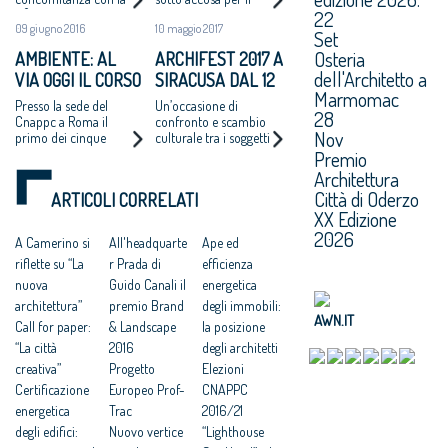
LA PREMIAZIONE
"DA NOI NORME
22
15° Mostra
rogo di Londra.
PIÙ SEVERE MA
09 giugno 2016
10 maggio 2017
Internazionale di
Marata, Cnappc:
Set
IMMOBILI VECCHI"
Architettura
"Difficile che un fatto
Osteria
AMBIENTE: AL
ARCHIFEST 2017 A
del genere possa
dell'Architetto a
VIA OGGI IL CORSO
SIRACUSA DAL 12
accadere nel nostro
Marmomac
Paese"
HORIZON 2020
AL 20 MAGGIO
Presso la sede del
Un’occasione di
28
SUGLI “NZEB”
PROSSIMO
Cnappc a Roma il
confronto e scambio
Nov
primo dei cinque
culturale tra i soggetti
incontri del corso di
coinvolti nei processi
Premio
formazione
di trasformazione del
Architettura
territorio
Città di Oderzo
ARTICOLI CORRELATI
XX Edizione
2026
A Camerino si
All'headquarte
Ape ed
riflette su “La
r Prada di
efficienza
nuova
Guido Canali il
energetica
architettura”
premio Brand
degli immobili:
AWN.IT
Call for paper:
& Landscape
la posizione
“La città
2016
degli architetti
creativa”
Progetto
Elezioni
Certificazione
Europeo Prof-
CNAPPC
energetica
Trac
2016/21
degli edifici:
Nuovo vertice
“Lighthouse