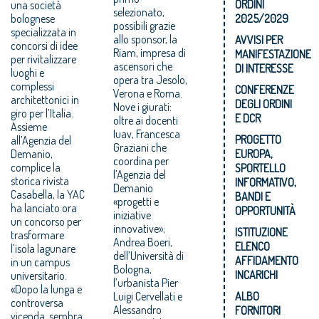
ORDINI
una società
selezionato,
2025/2029
bolognese
possibili grazie
specializzata in
allo sponsor, la
AVVISI PER
concorsi di idee
Riam, impresa di
MANIFESTAZIONE
per rivitalizzare
ascensori che
DI INTERESSE
luoghi e
opera tra Jesolo,
complessi
CONFERENZE
Verona e Roma.
architettonici in
DEGLI ORDINI
Nove i giurati:
giro per l’Italia.
E DCR
oltre ai docenti
Assieme
Iuav, Francesca
PROGETTO
all’Agenzia del
Graziani che
EUROPA,
Demanio,
coordina per
complice la
SPORTELLO
l’Agenzia del
storica rivista
INFORMATIVO,
Demanio
Casabella, la YAC
BANDI E
«progetti e
ha lanciato ora
OPPORTUNITÀ
iniziative
un concorso per
innovative»;
ISTITUZIONE
trasformare
Andrea Boeri,
ELENCO
l’isola lagunare
dell’Università di
AFFIDAMENTO
in un campus
Bologna,
INCARICHI
universitario.
l’urbanista Pier
«Dopo la lunga e
ALBO
Luigi Cervellati e
controversa
Alessandro
FORNITORI
vicenda, sembra