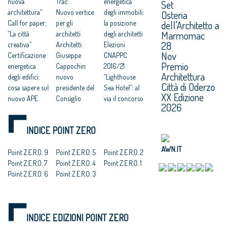
nuova
Trac
energetica
Set
architettura”
Nuovo vertice
degli immobili:
Osteria
dell'Architetto a
Call for paper:
per gli
la posizione
Marmomac
“La città
architetti
degli architetti
28
creativa”
Architetti:
Elezioni
Nov
Certificazione
Giuseppe
CNAPPC
Premio
energetica
Cappochin
2016/21
Architettura
degli edifici:
nuovo
“Lighthouse
Città di Oderzo
cosa sapere sul
presidente del
Sea Hotel”: al
XX Edizione
nuovo APE
Consiglio
via il concorso
2026
SAIE 2016: il
Nazionale
internazionale
convegno
Isola
di idee
INDICE POINT ZERO
inaugurale
universitaria,
Salone del
dedicato a
concorso
Mobile: Florim
AWN.IT
Casa Italia
Point Z.E.R.O. 9
d’idee per
Point Z.E.R.O. 5
pensa a un
Point Z.E.R.O. 2
All'headquarte
Point Z.E.R.O. 7
Poveglia
Point Z.E.R.O. 4
concorso
Point Z.E.R.O. 1
r Prada di
Point Z.E.R.O. 6
Professioni:
Point Z.E.R.O. 3
Horizon 2020,
Guido Canali il
Architetti,
90 milioni per
premio Brand
eletto il nuovo
le costruzioni
& Landscape
Consiglio
ad alta
INDICE EDIZIONI POINT ZERO
2016
Nazionale
efficienza
energetica