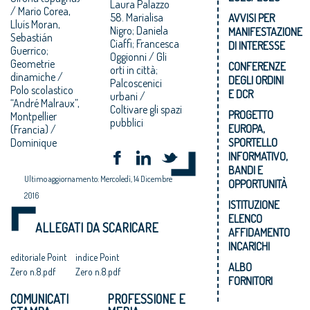
Laura Palazzo
/ Mario Corea,
58. Marialisa
AVVISI PER
Lluís Moran,
Nigro; Daniela
MANIFESTAZIONE
Sebastián
Ciaffi; Francesca
DI INTERESSE
Guerrico;
Oggionni / Gli
Geometrie
CONFERENZE
orti in città;
dinamiche /
DEGLI ORDINI
Palcoscenici
Polo scolastico
E DCR
urbani /
“André Malraux”,
Coltivare gli spazi
PROGETTO
Montpellier
pubblici
EUROPA,
(Francia) /
Dominique
SPORTELLO
INFORMATIVO,
BANDI E
Ultimo aggiornamento: Mercoledì, 14 Dicembre
OPPORTUNITÀ
2016
ISTITUZIONE
ELENCO
ALLEGATI DA SCARICARE
AFFIDAMENTO
INCARICHI
editoriale Point
indice Point
ALBO
Zero n.8.pdf
Zero n.8.pdf
FORNITORI
COMUNICATI
PROFESSIONE E