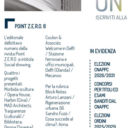
POINT Z.E.R.O. 8
L’editoriale
Coulon &
dellottavo
Associés;
numero della
Welcome in Delft
IN EVIDENZA
rivista Point
/ Stazione
Z.E.R.O. si intitola
ferroviaria e
ELEZIONI
Social showing.
uffici municipali,
CNAPPC
Delft (Olanda) /
Quattro i
Mecanoo
2026/2031
progetti
presentati:
CONCORSI
Per la rubrica
Morbida scultura
PER TITOLI ED
Block Notes:
/ Opera House,
ESAMI
Arturo Lanzani /
Harbin (Cina) /
BANDITI DAL
Rigenerazione
MAD Architects;
CNAPPC
urbana 56.
Trasparenze
Sandro Fuzzi /
ELEZIONI
(culturali) /
Cosa succede al
ORDINI
Biblioteca,
clima?; Anna
2025/2029
Girona (Spagna)