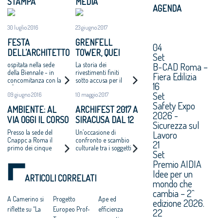
STAMPA
MEDIA
AGENDA
30 luglio 2016
23 giugno 2017
FESTA
GRENFELL
04
DELL’ARCHITETTO
TOWER, QUEI
Set
2016: A VENEZIA
PANNELLI USATI
B-CAD Roma –
ospitata nella sede
La storia dei
LA GIORNATA E
ANCHE IN ITALIA:
della Biennale - in
rivestimenti finiti
Fiera Edilizia
concomitanza con la
sotto accusa per il
LA PREMIAZIONE
"DA NOI NORME
16
15° Mostra
rogo di Londra.
PIÙ SEVERE MA
Set
09 giugno 2016
10 maggio 2017
Internazionale di
Marata, Cnappc:
IMMOBILI VECCHI"
Safety Expo
Architettura
"Difficile che un fatto
AMBIENTE: AL
ARCHIFEST 2017 A
del genere possa
2026 -
VIA OGGI IL CORSO
SIRACUSA DAL 12
accadere nel nostro
Sicurezza sul
Paese"
HORIZON 2020
AL 20 MAGGIO
Presso la sede del
Un’occasione di
Lavoro
SUGLI “NZEB”
PROSSIMO
Cnappc a Roma il
confronto e scambio
21
primo dei cinque
culturale tra i soggetti
Set
incontri del corso di
coinvolti nei processi
Premio AIDIA
formazione
di trasformazione del
territorio
Idee per un
ARTICOLI CORRELATI
mondo che
cambia – 2^
A Camerino si
Progetto
Ape ed
edizione 2026.
riflette su “La
Europeo Prof-
efficienza
22