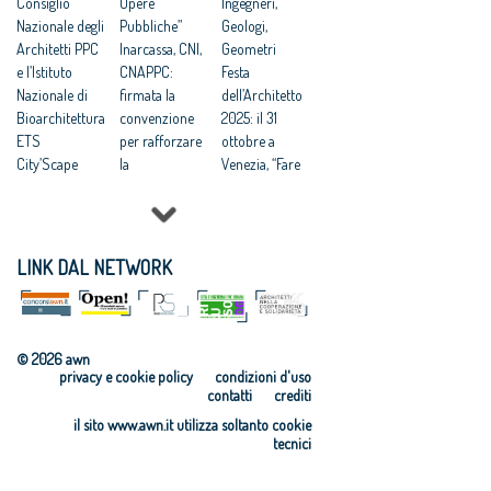
“La città
Consiglio
Opere
la posizione
Ingegneri,
creativa”
Nazionale degli
Pubbliche”
degli architetti
Geologi,
Architetti PPC
Inarcassa, CNI,
Geometri
e l’Istituto
CNAPPC:
Festa
Nazionale di
firmata la
dell’Architetto
Bioarchitettura
convenzione
2025: il 31
ETS
per rafforzare
ottobre a
City’Scape
la
Venezia, “Fare
Award 2026
collaborazione
comunità”
Rigenerazione
a tutela dei
tema della
urbana:
professionisti
13ma edizione
CNAPPC, “è la
Sostenibilità
Appalti:
LINK DAL NETWORK
strada verso
ambientale
Architetti,
un nuovo
delle
Concorsi di
umanesimo”
costruzioni:
progettazione
Rigenerazione:
istituito il
vantaggiosi per
© 2026 awn
CNAPPC,
Comitato
tempi e qualità
privacy e cookie policy
condizioni d'uso
“Nuovi
Promotore del
finale
contatti
crediti
paradigmi di
Protocollo
Scuole,
il sito www.awn.it utilizza soltanto cookie
vita urbana:
ITACA
Appalti:
tecnici
prossimità,
VIII Giornata
Consiglio
benessere nelle
Nazionale della
Nazionale