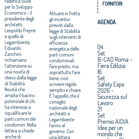
Federica Guidi
FORNITORI
per lo Sviluppo
Economico - il
Attuare in fretta
presidente degli
gli incentivi
AGENDA
architetti,
previsti dalla
Leopoldo Freyrie
legge di Stabilità
e quello di
sugli interventi di
Legambiente,
efficienza
04
Edoardo
energetica delle
Set
Zanchini,
parti comuni
B-CAD Roma –
richiamano
condominiali.
Fiera Edilizia
l’attenzione su
Fare presto, ma
16
una novità di
soprattutto fare
Set
rilievo dalla legge
bene, cioè
Safety Expo
di Stabilità.
scrivere regole
Novità che
2026 -
semplici e chiare.
amplia il bacino
Sicurezza sul
È l'appello che il
potenziale di chi
consiglio
Lavoro
ha interesse a
nazionale degli
21
riqualificare le
architetti e
Set
parti comuni dei
Legambiente
Premio AIDIA
condomìni. Nella
fanno al
Idee per un
lettera si chiede
governo. Con
mondo che
anche di
una lettera