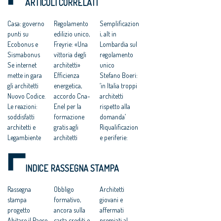
ARTICOLI CORRELATI
Casa: governo
Regolamento
Semplificazion
punti su
edilizio unico,
i, alt in
Ecobonus e
Freyrie: «Una
Lombardia sul
Sismabonus
vittoria degli
regolamento
Se internet
architetti»
unico
mette in gara
Efficienza
Stefano Boeri:
gli architetti
energetica,
‘in Italia troppi
Nuovo Codice.
accordo Cna-
architetti
Le reazioni:
Enel per la
rispetto alla
soddisfatti
formazione
domanda’
architetti e
gratis agli
Riqualificazion
Legambiente
architetti
e periferie:
Sport e
Il bilancio
entro 31
Periferie,
sociale del
gennaio 2016 il
INDICE RASSEGNA STAMPA
Freyrie:
Cnappc
DPCM con il
‘valorizzare il
L’Uber degli
bando
merito dei
Rassegna
architetti
Obbligo
RIUSO a tempo
Architetti
giovani
stampa
Scuole
formativo,
Città: “un
giovani e
architetti’
progetto
innovative,
ancora sulla
progetto
affermati
Riuso e Sport,
Abitare il Paese
bando in
carta crediti e
nazionale per
premiati al