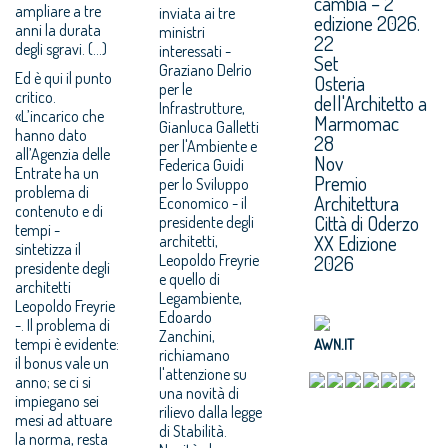
cambia – 2^
ampliare a tre
inviata ai tre
edizione 2026.
anni la durata
ministri
22
degli sgravi. (...)
interessati -
Set
Graziano Delrio
Ed è qui il punto
Osteria
per le
critico.
dell'Architetto a
Infrastrutture,
«L’incarico che
Marmomac
Gianluca Galletti
hanno dato
28
per l'Ambiente e
all’Agenzia delle
Nov
Federica Guidi
Entrate ha un
Premio
per lo Sviluppo
problema di
Architettura
Economico - il
contenuto e di
Città di Oderzo
presidente degli
tempi -
XX Edizione
architetti,
sintetizza il
Leopoldo Freyrie
2026
presidente degli
e quello di
architetti
Legambiente,
Leopoldo Freyrie
Edoardo
-. Il problema di
Zanchini,
tempi è evidente:
AWN.IT
richiamano
il bonus vale un
l'attenzione su
anno; se ci si
una novità di
impiegano sei
rilievo dalla legge
mesi ad attuare
di Stabilità.
la norma, resta