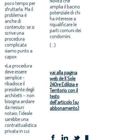
Novità che
poco tempo per
amplia il bacino
sfruttarla. Ma il
potenziale di chi
problema è
ha interesse a
anche di
riqualificare le
contenuto: se si
parti comuni dei
scrive una
condomìni.
procedura
complicata
(...)
siamo punto a
capo».
«La procedura
deve essere
vai alla pagina
semplice -
web de Il Sole
ribadisce il
24Ore Edilizia e
presidente degli
Territorio con il
architetti - :non
testo
bisogna andare
dell'articolo (su
da nessun
abbonamento)
notaio; l’ideale
sarebbe una
contrattualistica
privata in cui