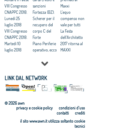
Coni:
VIII Congresso
arrivo:
sanzioni
pensare e fare
Maxxi
“valorizzare il
CNAPPC 2018.
concorso di
Fortezza (BZ):
in grande”
L’equo
merito dei
Lunedì 25
idee solo
Scherer per il
compenso non
giovani
luglio 2018
digitale
recupero del
vale per tutti
progettisti”
VIII Congresso
corpo C del
La Festa
CNAPPC 2018.
Forte
dell'Architetto
Martedì 10
Piano Periferie
2017 ritorna al
luglio 2018
operativo, ecco
MAXXI
VIII Congresso
tutti i progetti
Professioni:
CNAPPC 2018.
finanziati
architetti, il 30
Lunedì 9 luglio
Commissione
Focus su
2018
periferie,
'Internazionali
LINK DAL NETWORK
VIII Congresso
Minniti:
zzazione e
CNAPPC 2018.
«Proposte da
innovazione
Domenica 8
condividere:
culturale'
luglio 2018
politiche
Festa
© 2026 awn
VIII Congresso
integrate per le
dell’Architetto
privacy e cookie policy
condizioni d'uso
CNAPPC 2018.
città»
2017 - Una
contatti
crediti
Venerdì 6
Equo
legge per
il sito www.awn.it utilizza soltanto cookie
luglio 2018
compenso,
l’architettura
tecnici
VIII Congresso
parametri
Rappresentanz