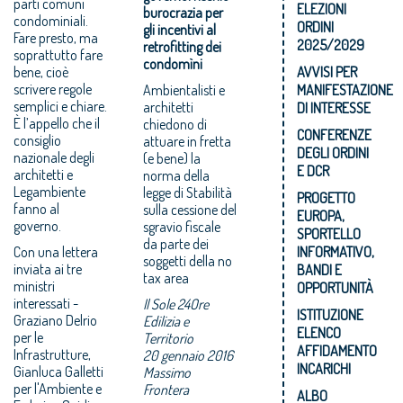
parti comuni
ELEZIONI
burocrazia per
condominiali.
ORDINI
gli incentivi al
Fare presto, ma
2025/2029
retrofitting dei
soprattutto fare
condomìni
bene, cioè
AVVISI PER
scrivere regole
Ambientalisti e
MANIFESTAZIONE
semplici e chiare.
architetti
DI INTERESSE
È l’appello che il
chiedono di
CONFERENZE
consiglio
attuare in fretta
DEGLI ORDINI
nazionale degli
(e bene) la
E DCR
architetti e
norma della
Legambiente
legge di Stabilità
PROGETTO
fanno al
sulla cessione del
EUROPA,
governo.
sgravio fiscale
SPORTELLO
da parte dei
Con una lettera
INFORMATIVO,
soggetti della no
inviata ai tre
BANDI E
tax area
ministri
OPPORTUNITÀ
interessati -
Il Sole 24Ore
ISTITUZIONE
Graziano Delrio
Edilizia e
ELENCO
per le
Territorio
AFFIDAMENTO
Infrastrutture,
20 gennaio 2016
INCARICHI
Gianluca Galletti
Massimo
per l'Ambiente e
Frontera
ALBO