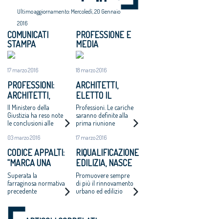
Ultimo aggiornamento: Mercoledì, 20 Gennaio
2016
COMUNICATI
PROFESSIONE E
STAMPA
MEDIA
17 marzo 2016
18 marzo 2016
PROFESSIONI:
ARCHITETTI,
ARCHITETTI,
ELETTO IL
ELETTO IL NUOVO
CONSIGLIO
Il Ministero della
Professioni. Le cariche
CONSIGLIO
Giustizia ha reso note
saranno definite alla
le conclusioni alle
prima riunione
NAZIONALE
quali è pervenuta la
03 marzo 2016
17 marzo 2016
Commissione
elettorale
CODICE APPALTI:
RIQUALIFICAZIONE
appositamente
“MARCA UNA
EDILIZIA, NASCE
costituita per la
verifica dei risultati
SIGNIFICATIVA
E-LAB, PROMOSSO
Superata la
Promuovere sempre
delle elezioni per il
DISCONTINUITÀ”
DA ARCHITETTI E
farraginosa normativa
di più il rinnovamento
rinnovo del Cnappc
precedente
urbano ed edilizio
LEGAMBIENTE
riducendo i consumi
energetici e limitando
il consumo di suolo