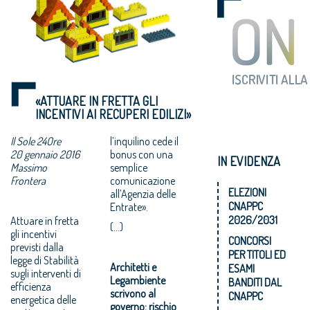
«ATTUARE IN FRETTA GLI
INCENTIVI AI RECUPERI EDILIZI»
Il Sole 24Ore
l’inquilino cede il
20 gennaio 2016
bonus con una
IN EVIDENZA
Massimo
semplice
Frontera
comunicazione
ELEZIONI
all’Agenzia delle
CNAPPC
Entrate».
2026/2031
Attuare in fretta
(...)
gli incentivi
CONCORSI
previsti dalla
PER TITOLI ED
legge di Stabilità
Architetti e
ESAMI
sugli interventi di
Legambiente
BANDITI DAL
efficienza
scrivono al
CNAPPC
energetica delle
governo: rischio