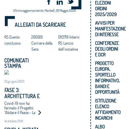
ELEZIONI
ORDINI
Ultimo aggiornamento: Martedì, 26 Maggio 2020
2025/2029
AVVISI PER
ALLEGATI DA SCARICARE
MANIFESTAZIONE
DI INTERESSE
RS Evento
290519
010719 Interni
CONFERENZE
conclusivo
Corriere della
RS Lancio
DEGLI ORDINI
Sera
dell'iniziativa
E DCR
COMUNICATI
PROGETTO
STAMPA
EUROPA,
SPORTELLO
INFORMATIVO,
23 giugno 2020
BANDI E
FASE 3:
OPPORTUNITÀ
ARCHITETTURA E
ISTITUZIONE
SCUOLA
Covid-19 non ha
ELENCO
FONDAMENTALI
fermato il Progetto
AFFIDAMENTO
“Abitare il Paese – La
PER LA RIPRESA
cultura della
INCARICHI
14 ottobre 2019
domanda. Bambini e
ALBO
ragazzi per un