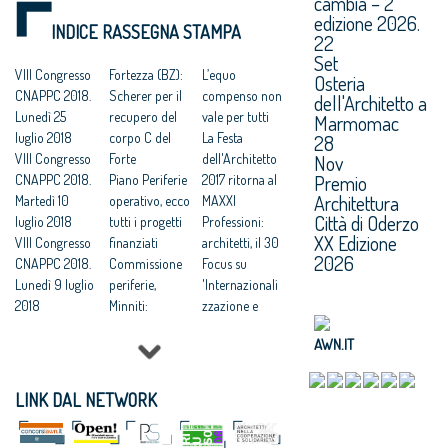
cambia – 2^
- II edizione /
Paese" al WG
edizione 2026.
INDICE RASSEGNA STAMPA
2019- 2020
UIA
22
Iscrizioni
Architecture&
Set
aperte per la
VIII Congresso
Children
Fortezza (BZ):
L’equo
Osteria
seconda
CNAPPC 2018.
ABITARE IL
Scherer per il
compenso non
dell'Architetto a
edizione di
Lunedì 25
PAESE - I
recupero del
vale per tutti
Marmomac
“Abitare il
luglio 2018
EDIZIONE /
corpo C del
La Festa
28
Nov
paese"
VIII Congresso
2018-2019
Forte
dell'Architetto
Premio
Abitare il
CNAPPC 2018.
ABITARE IL
Piano Periferie
2017 ritorna al
Architettura
Paese:
Martedì 10
PAESE - III
operativo, ecco
MAXXI
Città di Oderzo
successo per la
luglio 2018
EDIZIONE /
tutti i progetti
Professioni:
XX Edizione
prima edizione
VIII Congresso
2020-2021
finanziati
architetti, il 30
2026
Scuola:
CNAPPC 2018.
ABITARE IL
Commissione
Focus su
bambini e
Lunedì 9 luglio
PAESE - IV
periferie,
'Internazionali
ragazzi per la
2018
EDIZIONE /
Minniti:
zzazione e
città del futuro
VIII Congresso
2021-2022
«Proposte da
innovazione
AWN.IT
CNAPPC 2018.
L’architettura
condividere:
culturale'
Domenica 8
sui banchi di
politiche
Festa
luglio 2018
scuola
integrate per le
dell’Architetto
LINK DAL NETWORK
VIII Congresso
città»
2017 - Una
CNAPPC 2018.
Equo
legge per