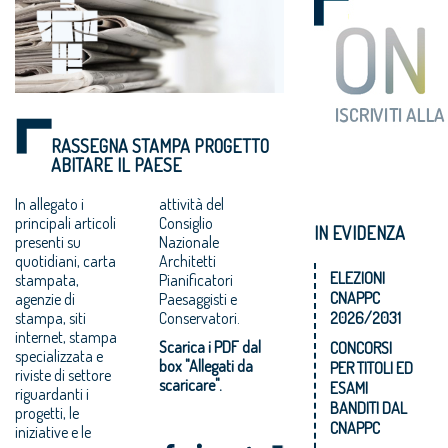
RASSEGNA STAMPA PROGETTO
ABITARE IL PAESE
In allegato i
attività del
principali articoli
Consiglio
IN EVIDENZA
presenti su
Nazionale
quotidiani, carta
Architetti
ELEZIONI
stampata,
Pianificatori
CNAPPC
agenzie di
Paesaggisti e
stampa, siti
Conservatori.
2026/2031
internet, stampa
Scarica i PDF dal
CONCORSI
specializzata e
box "Allegati da
PER TITOLI ED
riviste di settore
scaricare".
ESAMI
riguardanti i
BANDITI DAL
progetti, le
CNAPPC
iniziative e le