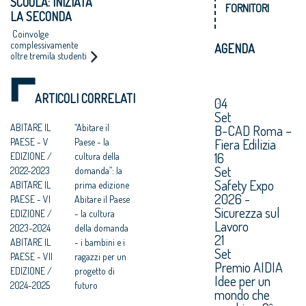
SCUOLA: INIZIATA
progetto di futuro
FORNITORI
LA SECONDA
prossimo"
EDIZIONE DI
Coinvolge
“ABITARE IL
complessivamente
AGENDA
oltre tremila studenti
PAESE”
ARTICOLI CORRELATI
04
Set
B-CAD Roma –
ABITARE IL
“Abitare il
Fiera Edilizia
PAESE - V
Paese - la
16
EDIZIONE /
cultura della
Set
2022-2023
domanda”: la
Safety Expo
ABITARE IL
prima edizione
2026 -
PAESE - VI
Abitare il Paese
Sicurezza sul
EDIZIONE /
- la cultura
Lavoro
2023-2024
della domanda
21
ABITARE IL
- i bambini e i
Set
PAESE - VII
ragazzi per un
Premio AIDIA
EDIZIONE /
progetto di
Idee per un
2024-2025
futuro
mondo che
Abitare il Paese
"Abitare il