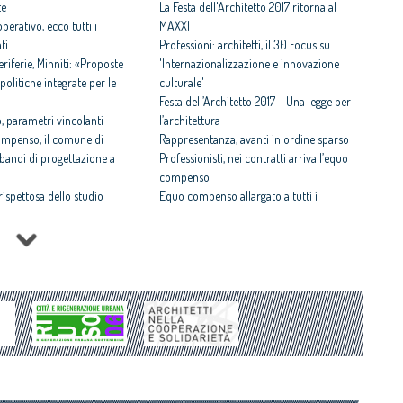
te
La Festa dell'Architetto 2017 ritorna al
perativo, ecco tutti i
MAXXI
ti
Professioni: architetti, il 30 Focus su
iferie, Minniti: «Proposte
'Internazionalizzazione e innovazione
politiche integrate per le
culturale'
Festa dell’Architetto 2017 - Una legge per
 parametri vincolanti
l’architettura
ompenso, il comune di
Rappresentanza, avanti in ordine sparso
i bandi di progettazione a
Professionisti, nei contratti arriva l’equo
compenso
 rispettosa dello studio
Equo compenso allargato a tutti i
tti il Premio architetto
professionisti
Periferie, la nuova identità di 10 aree
Architetto italiano e
degradate
 2017
Architetti: 'Comune e Consiglio di Stato,
il CNAPPC ricorre alla
svilito interesse pubblico'
ei Diritti dell’Uomo
Periferie, tutti i vincitori del concorso Cna-
itetti, focus su
Mibact per riqualificare 10 aree urbane
zazione e innovazione
degradate
ni e affermati premiati al