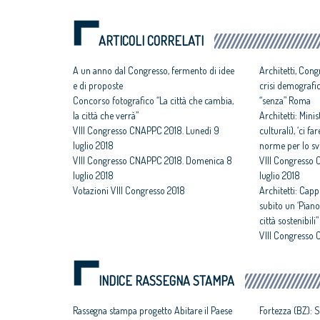
ARTICOLI CORRELATI
A un anno dal Congresso, fermento di idee
Architetti, Cong
e di proposte
crisi demografica
Concorso fotografico “La città che cambia,
“senza” Roma
la città che verrà”
Architetti: Mini
VIII Congresso CNAPPC 2018. Lunedì 9
culturali), ‘ci 
luglio 2018
norme per lo svi
VIII Congresso CNAPPC 2018. Domenica 8
VIII Congresso
luglio 2018
luglio 2018
Votazioni VIII Congresso 2018
Architetti: Capp
subito un ‘Piano
città sostenibili”
VIII Congresso 
luglio 2018
INDICE RASSEGNA STAMPA
Rassegna stampa progetto Abitare il Paese
Fortezza (BZ): S