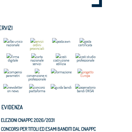
ERVIZI
albo unico
servizi
posta awn
posta
nazionale
ordini
certificata
provinciali
firma
carta
costi
costi studio
digitale
nazionale
costruzione
professionale
servizi
edilizia
compensi
formazione
progetto
parametri
convenzione rc
Europa
professionale
newsletter
concorsi
guida bandi
osservatorio
on news
piattaforma
bandi ONSAI
N EVIDENZA
ELEZIONI CNAPPC 2026/2031
CONCORSI PER TITOLI ED ESAMI BANDITI DAL CNAPPC