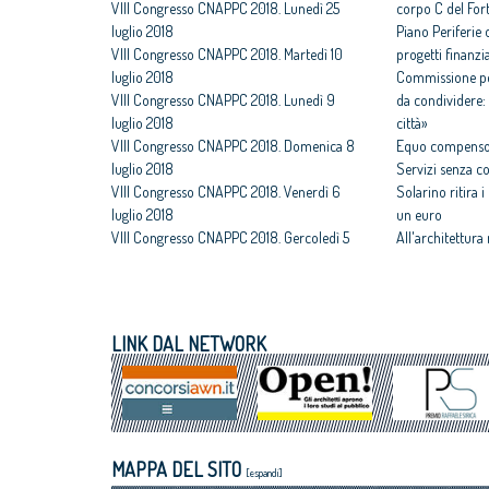
VIII Congresso CNAPPC 2018. Lunedì 25
corpo C del For
luglio 2018
Piano Periferie o
VIII Congresso CNAPPC 2018. Martedì 10
progetti finanzia
luglio 2018
Commissione per
VIII Congresso CNAPPC 2018. Lunedì 9
da condividere: 
luglio 2018
città»
VIII Congresso CNAPPC 2018. Domenica 8
Equo compenso,
luglio 2018
Servizi senza c
VIII Congresso CNAPPC 2018. Venerdì 6
Solarino ritira 
luglio 2018
un euro
VIII Congresso CNAPPC 2018. Gercoledì 5
All'architettura
luglio 2018
caravatti_carava
VIII Congresso CNAPPC 2018. Mercoledì 4
italiano
luglio 2018
Assegnati premi 
VIII Congresso CNAPPC 2018. Lunedì 2
Giovane talento
LINK DAL NETWORK
luglio 2018
Equo compenso, 
Obbligo formativo, ancora sulla carta
Corte Europea d
crediti e sanzioni
Professioni: arch
internazionaliz
Architetti giova
MAPPA DEL SITO
Maxxi
[espandi]