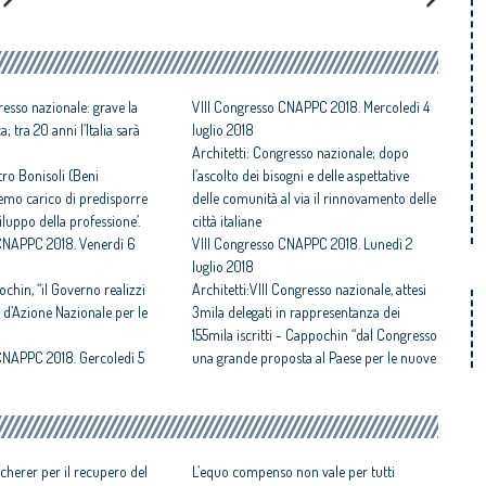
resso nazionale: grave la
VIII Congresso CNAPPC 2018. Mercoledì 4
; tra 20 anni l’Italia sarà
luglio 2018
Architetti: Congresso nazionale; dopo
stro Bonisoli (Beni
l’ascolto dei bisogni e delle aspettative
faremo carico di predisporre
delle comunità al via il rinnovamento delle
luppo della professione’.
città italiane
 CNAPPC 2018. Venerdì 6
VIII Congresso CNAPPC 2018. Lunedì 2
luglio 2018
ochin, “il Governo realizzi
Architetti:VIII Congresso nazionale, attesi
 d’Azione Nazionale per le
3mila delegati in rappresentanza dei
155mila iscritti - Cappochin “dal Congresso
CNAPPC 2018. Gercoledì 5
una grande proposta al Paese per le nuove
città
Congresso Nazionale Architetti:
Cappochin “sostituire le città della rendita
fondiaria con quelle della redditività
cherer per il recupero del
sociale ed economica”
L’equo compenso non vale per tutti