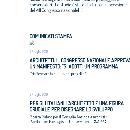
conservatori). Lo studio è stato effettuato in occasione
del VIII Congresso nazionale[…].
COMUNICATI STAMPA
07 luglio 2018
ARCHITETTI: IL CONGRESSO NAZIONALE APPROV
UN MANIFESTO: “SI ADOTTI UN PROGRAMMA
NAZIONALE DI RIGENERAZIONE URBANE,
“riaffermare la cultura del progetto”
ALTERNATIVA A ESPANSIONI INCONTROLLATE E 
CONSUMO DI SUOLO”
07 luglio 2018
PER GLI ITALIANI L’ARCHITETTO È UNA FIGURA
CRUCIALE PER DISEGNARE LO SVILUPPO
ECONOMICO E SOCIALE DEL PAESE
Ricerca Makno per il Consiglio Nazionale Architetti
Pianificatori Paesaggisti e Conservatori – CNAPPC