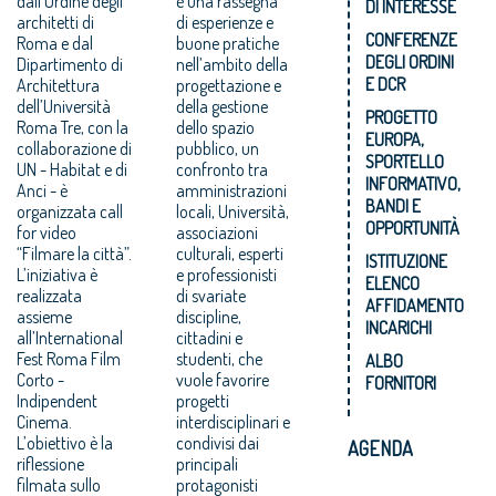
dall’Ordine degli
è una rassegna
DI INTERESSE
architetti di
di esperienze e
CONFERENZE
Roma e dal
buone pratiche
DEGLI ORDINI
Dipartimento di
nell’ambito della
E DCR
Architettura
progettazione e
dell’Università
della gestione
PROGETTO
Roma Tre, con la
dello spazio
EUROPA,
collaborazione di
pubblico, un
SPORTELLO
UN - Habitat e di
confronto tra
INFORMATIVO,
Anci - è
amministrazioni
BANDI E
organizzata call
locali, Università,
OPPORTUNITÀ
for video
associazioni
“Filmare la città”.
culturali, esperti
ISTITUZIONE
L’iniziativa è
e professionisti
ELENCO
realizzata
di svariate
AFFIDAMENTO
assieme
discipline,
INCARICHI
all’International
cittadini e
Fest Roma Film
studenti, che
ALBO
Corto -
vuole favorire
FORNITORI
Indipendent
progetti
Cinema.
interdisciplinari e
L’obiettivo è la
condivisi dai
AGENDA
riflessione
principali
filmata sullo
protagonisti