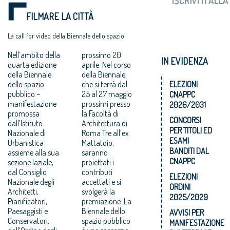
FILMARE LA CITTÀ
La call for video della Biennale dello spazio
pubblico
Nell’ambito della
prossimo 20
IN EVIDENZA
quarta edizione
aprile. Nel corso
della Biennale
della Biennale,
ELEZIONI
dello spazio
che si terrà dal
pubblico –
25 al 27 maggio
CNAPPC
manifestazione
prossimi presso
2026/2031
promossa
la Facoltà di
CONCORSI
dall’Istituto
Architettura di
PER TITOLI ED
Nazionale di
Roma Tre all’ex
ESAMI
Urbanistica
Mattatoio,
BANDITI DAL
assieme alla sua
saranno
CNAPPC
sezione laziale,
proiettati i
dal Consiglio
contributi
ELEZIONI
Nazionale degli
accettati e si
ORDINI
Architetti,
svolgerà la
2025/2029
Pianificatori,
premiazione. La
Paesaggisti e
Biennale dello
AVVISI PER
Conservatori,
spazio pubblico
MANIFESTAZIONE