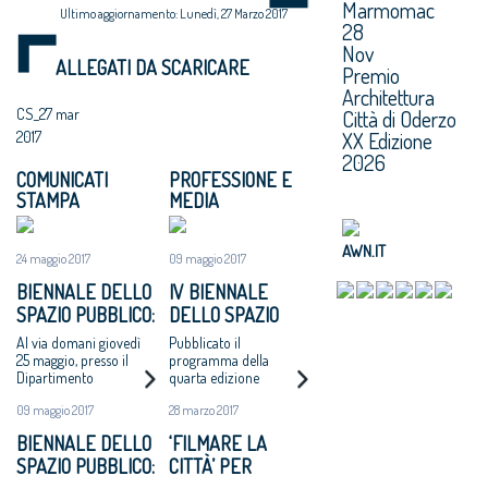
Marmomac
Ultimo aggiornamento: Lunedì, 27 Marzo 2017
28
Nov
ALLEGATI DA SCARICARE
Premio
Architettura
Città di Oderzo
CS_27 mar
XX Edizione
2017
2026
COMUNICATI
PROFESSIONE E
STAMPA
MEDIA
AWN.IT
24 maggio 2017
09 maggio 2017
BIENNALE DELLO
IV BIENNALE
SPAZIO PUBBLICO:
DELLO SPAZIO
DOMANI A ROMA
PUBBLICO. 25-27
Al via domani giovedì
Pubblicato il
AL VIA LA
MAGGIO 2017
25 maggio, presso il
programma della
Dipartimento
quarta edizione
QUARTA EDIZIONE
Architettura di Roma
09 maggio 2017
28 marzo 2017
Tre a Piazza Orazio
Giustiniani 4, all’ex
BIENNALE DELLO
‘FILMARE LA
Mattatoio di Testaccio
SPAZIO PUBBLICO:
CITTÀ’ PER