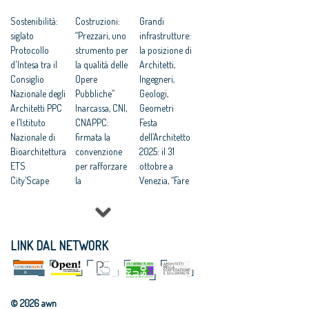
inclusione
quarta
sociale e
Sostenibilità:
edizione
Costruzioni:
Grandi
qualità vita
siglato
“Prezzari, uno
infrastrutture:
Call for paper:
Protocollo
strumento per
la posizione di
“La città
d'Intesa tra il
la qualità delle
Architetti,
creativa”
Consiglio
Opere
Ingegneri,
Oltre 150 le
Nazionale degli
Pubbliche”
Geologi,
proposte
Architetti PPC
Inarcassa, CNI,
Geometri
arrivate per la
e l’Istituto
CNAPPC:
Festa
call “Fare spazi
Nazionale di
firmata la
dell’Architetto
pubblici”
Bioarchitettura
convenzione
2025: il 31
ETS
per rafforzare
ottobre a
City’Scape
la
Venezia, “Fare
Award 2026
collaborazione
comunità”
Rigenerazione
a tutela dei
tema della
urbana:
professionisti
13ma edizione
CNAPPC, “è la
Sostenibilità
Appalti:
LINK DAL NETWORK
strada verso
ambientale
Architetti,
un nuovo
delle
Concorsi di
umanesimo”
costruzioni:
progettazione
Rigenerazione:
istituito il
vantaggiosi per
© 2026 awn