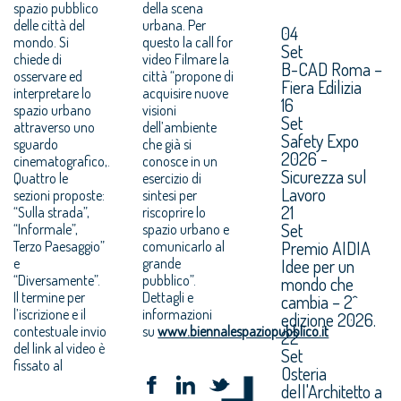
spazio pubblico
della scena
delle città del
urbana. Per
04
mondo. Si
questo la call for
Set
chiede di
video Filmare la
B-CAD Roma –
osservare ed
città “propone di
Fiera Edilizia
interpretare lo
acquisire nuove
16
spazio urbano
visioni
Set
attraverso uno
dell’ambiente
Safety Expo
sguardo
che già si
2026 -
cinematografico,.
conosce in un
Sicurezza sul
Quattro le
esercizio di
Lavoro
sezioni proposte:
sintesi per
21
“Sulla strada”,
riscoprire lo
Set
“Informale”,
spazio urbano e
Premio AIDIA
Terzo Paesaggio”
comunicarlo al
Idee per un
e
grande
“Diversamente”.
pubblico”.
mondo che
Il termine per
Dettagli e
cambia – 2^
l’iscrizione e il
informazioni
edizione 2026.
contestuale invio
su
www.biennalespaziopubblico.it
22
del link al video è
Set
fissato al
Osteria
dell'Architetto a