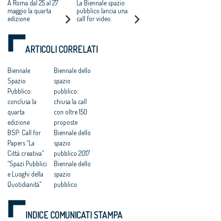
ONLINE IL
RISCOPRIRE E
A Roma dal 25 al 27
La Biennale spazio
PROGRAMMA
COMUNICARE
maggio la quarta
pubblico lancia una
edizione
call for video.
L’AMBIENTE
Scadenza il 20 aprile
URBANO
ARTICOLI CORRELATI
Biennale
Biennale dello
Spazio
spazio
Pubblico:
pubblico:
conclusa la
chiusa la call
quarta
con oltre 150
edizione
proposte
BSP: Call for
Biennale dello
Papers “La
spazio
Città creativa”
pubblico 2017
“Spazi Pubblici
Biennale dello
e Luoghi della
spazio
Quotidianità”
pubblico.
Welfare:
Comincia con
architetti, call
una call il
INDICE COMUNICATI STAMPA
for papers su
viaggio della