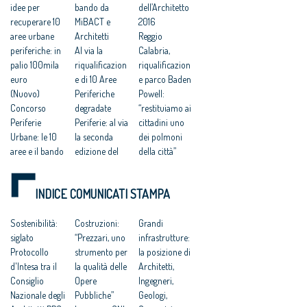
idee per
bando da
dell’Architetto
recuperare 10
MiBACT e
2016
aree urbane
Architetti
Reggio
periferiche: in
Al via la
Calabria,
palio 100mila
riqualificazion
riqualificazion
euro
e di 10 Aree
e parco Baden
(Nuovo)
Periferiche
Powell:
Concorso
degradate
“restituiamo ai
Periferie
Periferie: al via
cittadini uno
Urbane: le 10
la seconda
dei polmoni
aree e il bando
edizione del
della città”
Al via la
concorso
Concorsi. Dieci
seconda
MiBACT e
periferie
INDICE COMUNICATI STAMPA
edizione del
Consiglio
riqualificate
concorso
Nazionale per
dagli under 35:
MIBACT/CNAP
Sostenibilità:
la selezione di
Costruzioni:
incarichi ai
Grandi
PC
siglato
dieci aree
“Prezzari, uno
vincitori
infrastrutture:
Periferie, ecco
Protocollo
periferiche da
strumento per
Periferie:
la posizione di
le dieci città
d'Intesa tra il
riqualificare
la qualità delle
Direzione
Architetti,
del concorso
Consiglio
indicate dai
Opere
Generale
Ingegneri,
Mibact-
Nazionale degli
Comuni
Pubbliche”
Periferie
Geologi,