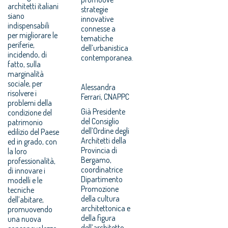
architetti italiani
strategie
siano
innovative
indispensabili
connesse a
per migliorare le
tematiche
periferie,
dell’urbanistica
incidendo, di
contemporanea.
fatto, sulla
marginalità
sociale, per
Alessandra
risolvere i
Ferrari, CNAPPC
problemi della
Già Presidente
condizione del
del Consiglio
patrimonio
dell’Ordine degli
edilizio del Paese
Architetti della
ed in grado, con
Provincia di
la loro
Bergamo,
professionalità,
coordinatrice
di innovare i
Dipartimento
modelli e le
Promozione
tecniche
della cultura
dell’abitare,
architettonica e
promuovendo
della figura
una nuova
dell’architetto