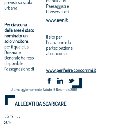
Pianificatori,
previsti su scala
Paesaggisti e
urbana.
Conservatori
www.awn.it
Per ciascuna
delle aree è stato
nominato un
Il sito per
solo vincitore
,
l’iscrizione e la
per il quale La
partecipazione
Direzione
al concorso
Generale ha reso
disponibile
l’assegnazione di
www.periferire.concorrimi.it
Ultimo aggiornamento: Sabato, 19 Novembre 2016
ALLEGATI DA SCARICARE
CS_19 nov
2016