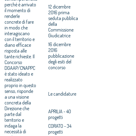
perché è arrivato
12 dicembre
il momento di
2016 prima
renderle
seduta pubblica
concrete di fare
della
in modo che
Commissione
interagiscano
Giudicatrice
con il territorio e
16 dicembre
diano efficace
2016
risposta alle
pubblicazione
tante richieste. Il
degli esiti del
Concorso
concorso
DGAAP/CNAPPC
è stato ideato e
realizzato
proprio in questo
senso, risponde
Le candidature
a una visione
concreta della
Direzione che
APRILIA - 40
parte dal
progetti
territorio e
indaga la
CORATO - 34
necessità di
progetti