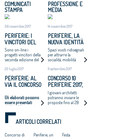
COMUNICATI
PROFESSIONE E
STAMPA
MEDIA
06 novembre 2017
14 novembre 2017
PERIFERIE: I
PERIFERIE, LA
VINCITORI DEL
NUOVA IDENTITÀ
CONCORSO DI
DI 10 AREE
Sono on-line i
Spazi vuoti ridisegnati
IDEE BANDITO
DEGRADATE
progetti vincitori della
per attrarre la
seconda edizione del
socialità, mobilità
DALLA DIREZIONE
Concorso di idee per
dolce, stretto legame
GENERALE
20 luglio 2017
11 settembre 2017
la riqualificazione di
con gli elementi
PERIFERIE
dieci aree urbane che
naturali e la cultura
PERIFERIE: AL
CONCORSO 10
è stato bandito dalla
URBANE DEL
VIA IL CONCORSO
PERIFERIE 2017,
Direzione Generale
MIBACT E DAL
Periferie Urbane del
DI IDEE
VIA AI PROGETTI
I giovani architetti
CONSIGLIO
MiBACT e dallo
Gli elaborati possono
potranno inviare le
stesso Consiglio
NAZIONALE DEGLI
essere presentati
proposte fino al 28
Nazionale.
ARCHITETTI
dall’11 al 28 settembre
settembre. I vincitori
prossimi
saranno proclamati
ad ottobre
ARTICOLI CORRELATI
Concorso di
Periferie, un
Festa