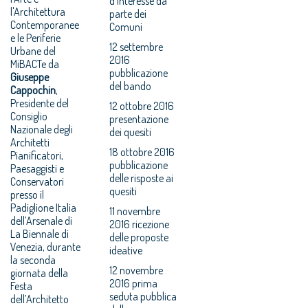
d’interesse da
l'Architettura
parte dei
Contemporanee
Comuni
e le Periferie
12 settembre
Urbane del
2016
MiBACTe da
pubblicazione
Giuseppe
del bando
Cappochin
,
Presidente del
12 ottobre 2016
Consiglio
presentazione
Nazionale degli
dei quesiti
Architetti
18 ottobre 2016
Pianificatori,
pubblicazione
Paesaggisti e
delle risposte ai
Conservatori
quesiti
presso il
Padiglione Italia
11 novembre
dell’Arsenale di
2016 ricezione
La Biennale di
delle proposte
Venezia, durante
ideative
la seconda
12 novembre
giornata della
2016 prima
Festa
seduta pubblica
dell’Architetto