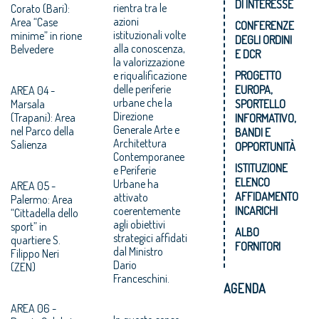
DI INTERESSE
rientra tra le
Corato (Bari):
azioni
Area “Case
CONFERENZE
istituzionali volte
minime” in rione
DEGLI ORDINI
alla conoscenza,
Belvedere
E DCR
la valorizzazione
e riqualificazione
PROGETTO
delle periferie
EUROPA,
AREA 04 -
urbane che la
Marsala
SPORTELLO
Direzione
(Trapani): Area
INFORMATIVO,
Generale Arte e
nel Parco della
BANDI E
Architettura
Salienza
OPPORTUNITÀ
Contemporanee
ISTITUZIONE
e Periferie
ELENCO
Urbane ha
AREA 05 -
AFFIDAMENTO
attivato
Palermo: Area
coerentemente
INCARICHI
“Cittadella dello
agli obiettivi
sport” in
ALBO
strategici affidati
quartiere S.
FORNITORI
dal Ministro
Filippo Neri
Dario
(ZEN)
Franceschini.
AGENDA
AREA 06 -