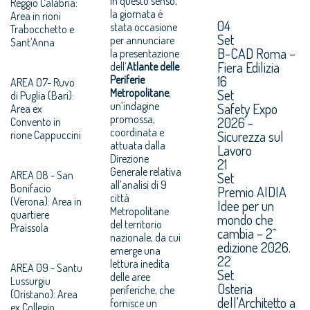
In questo senso,
Reggio Calabria:
la giornata è
Area in rioni
04
stata occasione
Trabocchetto e
Set
per annunciare
Sant’Anna
B-CAD Roma –
la presentazione
Fiera Edilizia
dell’
Atlante delle
16
Periferie
AREA 07- Ruvo
Metropolitane
,
Set
di Puglia (Bari):
un’indagine
Safety Expo
Area ex
promossa,
2026 -
Convento in
coordinata e
Sicurezza sul
rione Cappuccini
attuata dalla
Lavoro
Direzione
21
Generale relativa
AREA 08 - San
Set
all’analisi di 9
Bonifacio
Premio AIDIA
città
(Verona): Area in
Idee per un
Metropolitane
quartiere
mondo che
del territorio
Praissola
cambia – 2^
nazionale, da cui
edizione 2026.
emerge una
22
lettura inedita
AREA 09 - Santu
Set
delle aree
Lussurgiu
Osteria
periferiche, che
(Oristano): Area
dell'Architetto a
fornisce un
ex Collegio