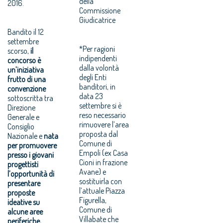
della
2016.
Commissione
Giudicatrice
Bandito il 12
settembre
*Per ragioni
scorso,
il
indipendenti
concorso è
dalla volont
à
un’iniziativa
degli Enti
frutto di una
banditori, in
convenzione
data 23
sottoscritta tra
settembre si è
Direzione
reso necessario
Generale e
rimuovere l’area
Consiglio
proposta dal
Nazionale e
nata
Comune di
per promuovere
Empoli (ex Casa
presso i giovani
Cioni in frazione
progettisti
Avane) e
l’opportunità di
sostituirla con
presentare
l’attuale Piazza
proposte
Figurella,
ideative su
Comune di
alcune aree
Villabate che
periferiche,