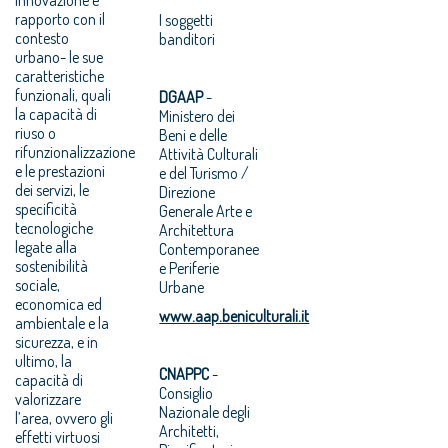
rapporto con il
I soggetti
contesto
banditori
urbano- le sue
caratteristiche
funzionali, quali
DGAAP
-
la capacità di
Ministero dei
riuso o
Beni e delle
rifunzionalizzazione
Attività Culturali
e le prestazioni
e del Turismo /
dei servizi, le
Direzione
specificità
Generale Arte e
tecnologiche
Architettura
legate alla
Contemporanee
sostenibilità
e Periferie
sociale,
Urbane
economica ed
www.aap.beniculturali.it
ambientale e la
sicurezza, e in
ultimo, la
CNAPPC
-
capacità di
Consiglio
valorizzare
Nazionale degli
l’area, ovvero gli
Architetti,
effetti virtuosi