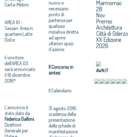
Marmomac
nuovo e
Carta-Meloni
28
necessario
Nov
punto di
partenza per
Premio
AREA 10 -
qualsiasi
Architettura
Sassari: Area in
iniziativa diretta
Città di Oderzo
quartiere Latte
ad aprire
XX Edizione
Dolce
ulteriori spazi
2026
d’azione.
il vincitore
dell’AREA 03
ll Concorso in
sarà annunciato
AWN.IT
sintesi
il 16 dicembre
2016*
Il Calendario
L’annuncio è
31 agosto 2016
stato dato da
scadenza della
Federica Galloni
,
presentazione
Direttore
delle schede di
Generale per
manifestazione
l'Arte e