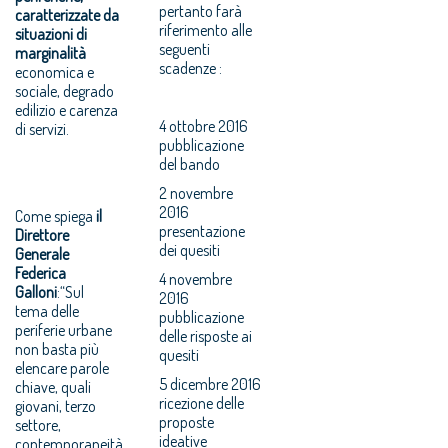
pertanto farà
caratterizzate da
riferimento alle
situazioni di
seguenti
marginalità
scadenze :
economica e
sociale, degrado
edilizio e carenza
4 ottobre 2016
di servizi.
pubblicazione
del bando
2 novembre
2016
Come spiega
il
presentazione
Direttore
dei quesiti
Generale
Federica
4 novembre
Galloni
:“Sul
2016
tema delle
pubblicazione
periferie urbane
delle risposte ai
non basta più
quesiti
elencare parole
5 dicembre 2016
chiave, quali
ricezione delle
giovani, terzo
proposte
settore,
ideative
contemporaneità