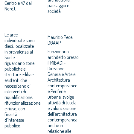
Centro e 47 dal
paesaggio e
Nord).
società.
Le aree
Maurizio Pece,
individuate sono
DGAAP
dieci, localizzate
Funzionario
in prevalenza al
architetto presso
Sud e
il MiBACT-
riguardano zone
Direzione
pubbliche e
Generale Arte e
strutture edilizie
Architettura
esistenti che
contemporanee
necessitano di
e Periferie
interventi di
urbane, svolge
riqualificazione,
attività di tutela
rifunzionalizzazione
e valorizzazione
e riuso, con
dell'architettura
finalità
contemporanea
d’interesse
anche in
pubblico.
relazione alle