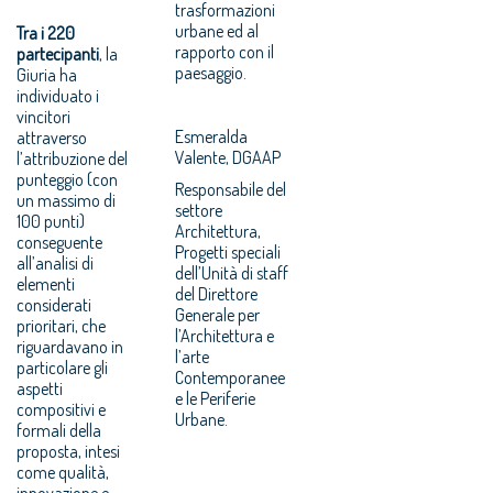
trasformazioni
urbane ed al
Tra i 220
rapporto con il
partecipanti
, la
paesaggio.
Giuria ha
individuato i
vincitori
Esmeralda
attraverso
Valente, DGAAP
l’attribuzione del
punteggio (con
Responsabile del
un massimo di
settore
100 punti)
Architettura,
conseguente
Progetti speciali
all’analisi di
dell’Unità di staff
elementi
del Direttore
considerati
Generale per
prioritari, che
l’Architettura e
riguardavano in
l’arte
particolare gli
Contemporanee
aspetti
e le Periferie
compositivi e
Urbane.
formali della
proposta, intesi
come qualità,
innovazione e