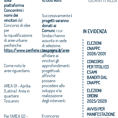
sulla
10.000 euro
.
piattaforma
Concorrimi i
nomi dei
Successivamente
i
vincitori
del
progetti saranno
Concorso di idee
donati ai
per
Comuni
, i cui
IN EVIDENZA
la riqualificazione
Sindaci hanno
di aree urbane
assunto in sede
ELEZIONI
periferiche:
di selezione,
CNAPPC
https://www.periferie.concorrimi.it/aree
l’impegno di
2026/2031
affidare ai
vincitori gli
CONCORSI
Come noto le
approfondimenti
PER TITOLI ED
aree riguardano :
progettuali,
ESAMI
affinché
BANDITI DAL
possano
CNAPPC
procedere allo
AREA 01 - Aprilia
sviluppo e la
ELEZIONI
(Latina): Area in
realizzazione
quartiere
ORDINI
degli interventi.
Toscanini
2025/2029
AVVISI PER
MANIFESTAZIONE
Il concorso
Per l’AREA 02 -