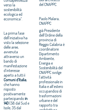
consapevolezza
del CNAPPC.
verso la
sostenibilità
ecologica ed
Paolo Malara,
economica”.
CNAPPC
già Presidente
La prima fase
dell’Ordine della
dell’iniziativa ha
provincia di
visto la selezione
Reggio Calabria è
delle aree,
coordinatore
avvenuta
Dipartimento
attraverso un
Ambiente,
bando di
Energia e
manifestazione
Sostenibilità del
d’interesse
CNAPPC svolge
aperto a tutti
i
l’attività
Comuni d’Italia
,
professionale in
che hanno
Italia e all’estero
risposto
occupandosi di
positivamente
trasformazioni
partecipando
in
urbane e del
140
(58 dal Sud e
rapporto tra
Isole, 35 dal
architettura,