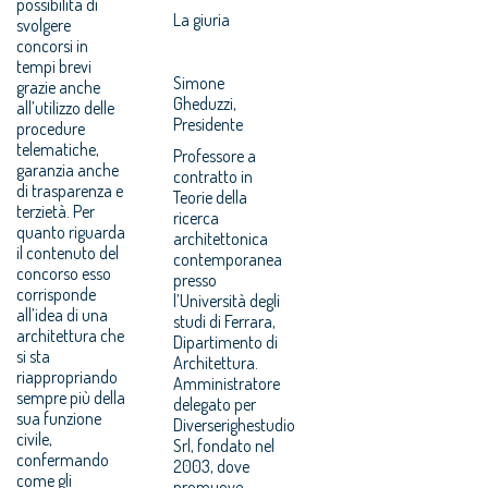
possibilità di
La giuria
svolgere
concorsi in
tempi brevi
Simone
grazie anche
Gheduzzi,
all’utilizzo delle
Presidente
procedure
telematiche,
Professore a
garanzia anche
contratto in
di trasparenza e
Teorie della
terzietà. Per
ricerca
quanto riguarda
architettonica
il contenuto del
contemporanea
concorso esso
presso
corrisponde
l’Università degli
all’idea di una
studi di Ferrara,
architettura che
Dipartimento di
si sta
Architettura.
riappropriando
Amministratore
sempre più della
delegato per
sua funzione
Diverserighestudio
civile,
Srl, fondato nel
confermando
2003, dove
come gli
promuove