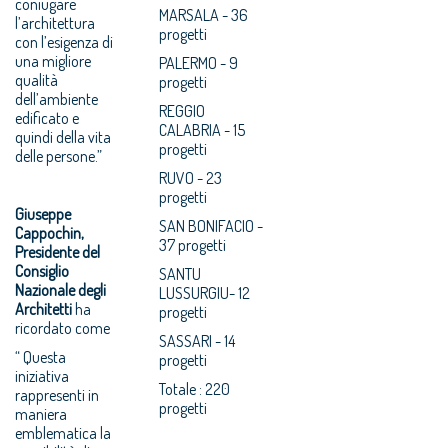
coniugare
MARSALA - 36
l’architettura
progetti
con l’esigenza di
una migliore
PALERMO - 9
qualità
progetti
dell’ambiente
REGGIO
edificato e
CALABRIA - 15
quindi della vita
progetti
delle persone.”
RUVO - 23
progetti
Giuseppe
SAN BONIFACIO -
Cappochin,
37 progetti
Presidente del
Consiglio
SANTU
Nazionale degli
LUSSURGIU- 12
Architetti
ha
progetti
ricordato come
SASSARI - 14
“ Questa
progetti
iniziativa
Totale : 220
rappresenti in
progetti
maniera
emblematica la