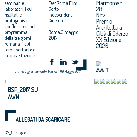
Marmomac
seminari e
Fest Roma Film
28
laboratori, i cui
Corto -
Nov
risultati e
Independent
Premio
protagonisti
Cinema.
confluiscono nel
Architettura
programma
Roma,9 maggio
Città di Oderzo
della tre giorni
2017
XX Edizione
romana, il cui
2026
tema portante è
la progettazione
AWN.IT
Ultimo aggiornamento: Martedì, 09 Maggio 2017
BSP_2017 SU
AWN
ALLEGATI DA SCARICARE
CS_9 maggio