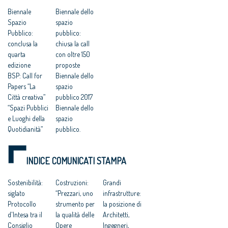
Biennale
Biennale dello
Spazio
spazio
Pubblico:
pubblico:
conclusa la
chiusa la call
quarta
con oltre 150
edizione
proposte
BSP: Call for
Biennale dello
Papers “La
spazio
Città creativa”
pubblico 2017
“Spazi Pubblici
Biennale dello
e Luoghi della
spazio
Quotidianità”
pubblico.
Welfare:
Comincia con
architetti, call
una call il
INDICE COMUNICATI STAMPA
for papers su
viaggio della
inclusione
quarta
sociale e
Sostenibilità:
edizione
Costruzioni:
Grandi
qualità vita
siglato
“Prezzari, uno
infrastrutture:
Call for paper:
Protocollo
strumento per
la posizione di
“La città
d'Intesa tra il
la qualità delle
Architetti,
creativa”
Consiglio
Opere
Ingegneri,