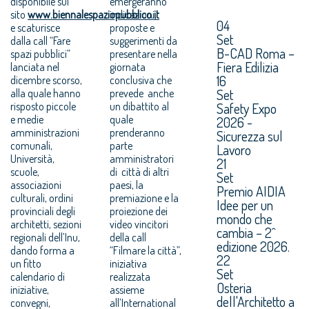
disponibile sul
emergeranno
sito
www.biennalespaziopubblico.it
indicazioni,
04
e scaturisce
proposte e
Set
dalla call “Fare
suggerimenti da
B-CAD Roma –
spazi pubblici”
presentare nella
Fiera Edilizia
lanciata nel
giornata
16
dicembre scorso,
conclusiva che
Set
alla quale hanno
prevede anche
risposto piccole
un dibattito al
Safety Expo
e medie
quale
2026 -
amministrazioni
prenderanno
Sicurezza sul
comunali,
parte
Lavoro
Università,
amministratori
21
scuole,
di città di altri
Set
associazioni
paesi, la
Premio AIDIA
culturali, ordini
premiazione e la
Idee per un
provinciali degli
proiezione dei
mondo che
architetti, sezioni
video vincitori
cambia – 2^
regionali dell’Inu,
della call
edizione 2026.
dando forma a
“Filmare la città”,
22
un fitto
iniziativa
Set
calendario di
realizzata
Osteria
iniziative,
assieme
dell'Architetto a
convegni,
all’International