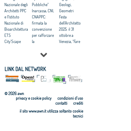
Oltre 150 le
Nazionale degli
Pubbliche”
Geologi,
proposte
Architetti PPC
Inarcassa, CNI,
Geometri
arrivate per la
e l’Istituto
CNAPPC:
Festa
call “Fare spazi
Nazionale di
firmata la
dell’Architetto
pubblici”
Bioarchitettura
convenzione
2025: il 31
ETS
per rafforzare
ottobre a
City’Scape
la
Venezia, “Fare
Award 2026
collaborazione
comunità”
Rigenerazione
a tutela dei
tema della
urbana:
professionisti
13ma edizione
CNAPPC, “è la
Sostenibilità
Appalti:
LINK DAL NETWORK
strada verso
ambientale
Architetti,
un nuovo
delle
Concorsi di
umanesimo”
costruzioni:
progettazione
Rigenerazione:
istituito il
vantaggiosi per
© 2026 awn
CNAPPC,
Comitato
tempi e qualità
privacy e cookie policy
condizioni d'uso
“Nuovi
Promotore del
finale
contatti
crediti
paradigmi di
Protocollo
Scuole,
il sito www.awn.it utilizza soltanto cookie
vita urbana:
ITACA
Appalti:
tecnici
prossimità,
VIII Giornata
Consiglio
benessere nelle
Nazionale della
Nazionale