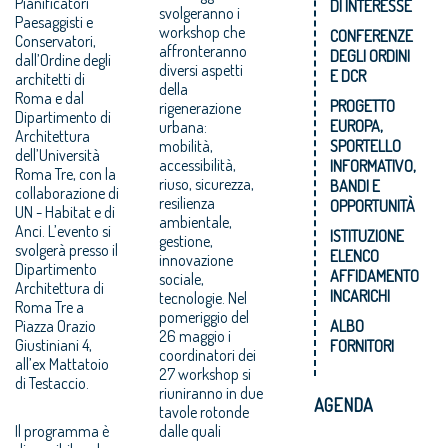
Pianificatori
DI INTERESSE
svolgeranno i
Paesaggisti e
workshop che
CONFERENZE
Conservatori,
affronteranno
DEGLI ORDINI
dall’Ordine degli
diversi aspetti
E DCR
architetti di
della
Roma e dal
PROGETTO
rigenerazione
Dipartimento di
EUROPA,
urbana:
Architettura
mobilità,
SPORTELLO
dell’Università
accessibilità,
INFORMATIVO,
Roma Tre, con la
riuso, sicurezza,
BANDI E
collaborazione di
resilienza
OPPORTUNITÀ
UN - Habitat e di
ambientale,
Anci. L’evento si
ISTITUZIONE
gestione,
svolgerà presso il
ELENCO
innovazione
Dipartimento
AFFIDAMENTO
sociale,
Architettura di
INCARICHI
tecnologie. Nel
Roma Tre a
pomeriggio del
Piazza Orazio
ALBO
26 maggio i
Giustiniani 4,
FORNITORI
coordinatori dei
all’ex Mattatoio
27 workshop si
di Testaccio.
riuniranno in due
AGENDA
tavole rotonde
Il programma è
dalle quali