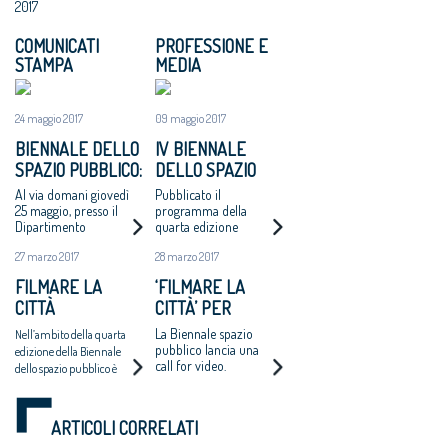
2017
COMUNICATI
PROFESSIONE E
STAMPA
MEDIA
24 maggio 2017
09 maggio 2017
BIENNALE DELLO
IV BIENNALE
SPAZIO PUBBLICO:
DELLO SPAZIO
DOMANI A ROMA
PUBBLICO. 25-27
Al via domani giovedì
Pubblicato il
AL VIA LA
MAGGIO 2017
25 maggio, presso il
programma della
Dipartimento
quarta edizione
QUARTA EDIZIONE
Architettura di Roma
27 marzo 2017
28 marzo 2017
Tre a Piazza Orazio
Giustiniani 4, all’ex
FILMARE LA
‘FILMARE LA
Mattatoio di Testaccio
CITTÀ
CITTÀ’ PER
RISCOPRIRE E
La Biennale spazio
Nell’ambito della quarta
COMUNICARE
pubblico lancia una
edizione della Biennale
call for video.
L’AMBIENTE
dello spazio pubblico è
Scadenza il 20 aprile
organizzata call for video
URBANO
“Filmare la città”
ARTICOLI CORRELATI