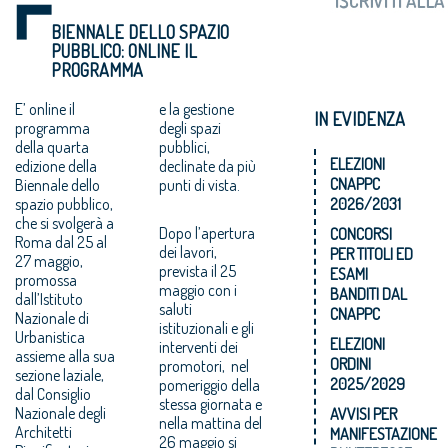
BIENNALE DELLO SPAZIO
PUBBLICO: ONLINE IL
PROGRAMMA
E’ online il
e la gestione
IN EVIDENZA
programma
degli spazi
della quarta
pubblici,
ELEZIONI
edizione della
declinate da più
CNAPPC
Biennale dello
punti di vista.
spazio pubblico,
2026/2031
che si svolgerà a
Dopo l’apertura
CONCORSI
Roma dal 25 al
dei lavori,
PER TITOLI ED
27 maggio,
prevista il 25
ESAMI
promossa
maggio con i
BANDITI DAL
dall’Istituto
saluti
CNAPPC
Nazionale di
istituzionali e gli
Urbanistica
ELEZIONI
interventi dei
assieme alla sua
ORDINI
promotori, nel
sezione laziale,
2025/2029
pomeriggio della
dal Consiglio
stessa giornata e
Nazionale degli
AVVISI PER
nella mattina del
Architetti
MANIFESTAZIONE
26 maggio si