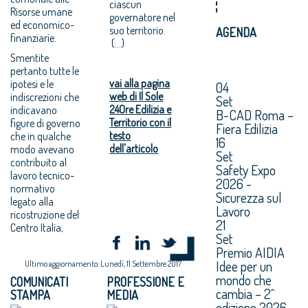
ciascun
Risorse umane
governatore nel
ed economico-
suo territorio.
AGENDA
finanziarie.
(...)
Smentite
pertanto tutte le
vai alla pagina
ipotesi e le
04
web di Il Sole
indiscrezioni che
Set
24Ore Edilizia e
indicavano
B-CAD Roma –
Territorio con il
figure di governo
Fiera Edilizia
testo
che in qualche
16
dell'articolo
modo avevano
Set
contribuito al
Safety Expo
lavoro tecnico-
2026 -
normativo
Sicurezza sul
legato alla
Lavoro
ricostruzione del
21
Centro Italia,
Set
Premio AIDIA
Idee per un
Ultimo aggiornamento: Lunedì, 11 Settembre 2017
mondo che
COMUNICATI
PROFESSIONE E
cambia – 2^
STAMPA
MEDIA
edizione 2026.