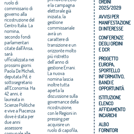
ORDINI
ruolo di
e la campagna
2025/2029
commissario di
elettorale già
governo alla
iniziata, la
AVVISI PER
ricostruzione del
gestione
MANIFESTAZIONE
Centro Italia. La
commissariale
DI INTERESSE
nomina,
avrà un
secondo fondi
CONFERENZE
carattere di
parlamentari
DEGLI ORDINI
transizione e un
citate dall'Ansa,
E DCR
orizzonte molto
sarà
più ristretto
PROGETTO
ufficializzata nei
dell'anno di
EUROPA,
prossimi giorni.
gestione Errani.
SPORTELLO
Paola De Micheli,
La nuova
deputata Pd, è
INFORMATIVO,
nomina lascia
sottosegretario
BANDI E
inoltre tutta
all'Economia. Ha
OPPORTUNITÀ
aperta la
42 anni, è
discussione sulla
ISTITUZIONE
laureata in
governance della
ELENCO
Scienze Politiche
ricostruzione,
AFFIDAMENTO
e vive a Piacenza
con le Regioni in
INCARICHI
dove è stata per
pressing per
due anni
acquisire un
ALBO
assessore
ruolo di capofila,
FORNITORI
comunale alle