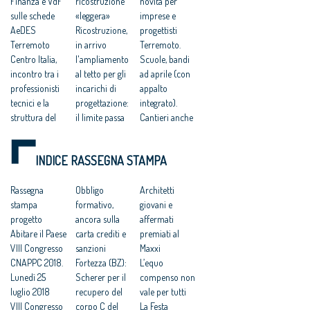
Finanza e VdF
ricostruzione
novità per
sulle schede
«leggera»
imprese e
AeDES
Ricostruzione,
progettisti
Terremoto
in arrivo
Terremoto.
Centro Italia,
l'ampliamento
Scuole, bandi
incontro tra i
al tetto per gli
ad aprile (con
professionisti
incarichi di
appalto
tecnici e la
progettazione:
integrato).
struttura del
il limite passa
Cantieri anche
Commissario
da 30 a 75
di notte
Errani
Ricostruzione,
Decreto
INDICE RASSEGNA STAMPA
Ricostruzione
via al «piano
terremoto,
scuole. Errani
chiese»: prima
recepite gran
lancia
Rassegna
tranche per
Obbligo
parte delle
Architetti
programma da
stampa
riparare 69
formativo,
proposte della
giovani e
87 scuole con
progetto
edifici di culto
ancora sulla
Rete
affermati
231 milioni
Abitare il Paese
Centro Italia,
carta crediti e
Professioni
premiati al
Lazio: fase
VIII Congresso
Stefano Boeri
sanzioni
Tecniche
Maxxi
emergenza
CNAPPC 2018.
nominato
Fortezza (BZ):
Terremoto.
L’equo
sisma si sta
Lunedì 25
‘esperto per la
Scherer per il
Strade e
compenso non
chiudendo
luglio 2018
ricostruzione’
recupero del
macerie,
vale per tutti
Ricostruzione
VIII Congresso
Terremoto, la
corpo C del
ricostruzione
La Festa