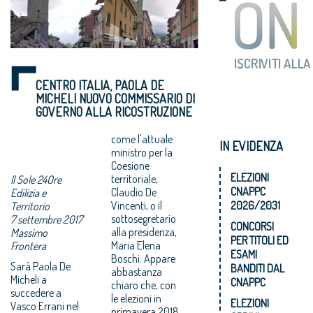
CENTRO ITALIA, PAOLA DE
MICHELI NUOVO COMMISSARIO DI
GOVERNO ALLA RICOSTRUZIONE
come l'attuale
IN EVIDENZA
ministro per la
Coesione
ELEZIONI
territoriale,
Il Sole 24Ore
CNAPPC
Claudio De
Edilizia e
Vincenti, o il
2026/2031
Territorio
sottosegretario
7 settembre 2017
CONCORSI
alla presidenza,
Massimo
PER TITOLI ED
Maria Elena
Frontera
ESAMI
Boschi. Appare
Sarà Paola De
BANDITI DAL
abbastanza
Micheli a
CNAPPC
chiaro che, con
succedere a
le elezioni in
ELEZIONI
Vasco Errani nel
primavera 2018