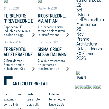
22
Set
01 marzo 2017
13 settembre 2017
Osteria
TERREMOTO:
RICOSTRUZIONE,
dell'Architetto a
“PREVENZIONE E
VIA AI PIANI
Marmomac
RIGENERAZIONE
ATTUATIVI PER I
Cappochin: “E’
Alcuni centri abitati
28
SIANO UN BINOMIO
CENTRI STORICI
indubbio che in Italia
saranno delocalizzati.
Nov
sia, fino ad oggi,
La pianificazione
INDISSOLUBILE”
Premio
mancata la cultura
potrà essere affidata
24 febbraio 2017
01 settembre 2017
Architettura
della prevenzione e
ai liberi professionisti
della manutenzione
Città di Oderzo
TERREMOTO:
SISMA, CROCE
XX Edizione
ACCELERAZIONE
ROSSA ITALIANA
2026
DELLA FASE
E CONSIGLIO
A Rieti, domani,
Qualità e trasparenza
DELLA
NAZIONALE DEGLI
Seminario sulle
nel percorso di
Schede AeDES e
ricostruzione del
RICOSTRUZIONE
ARCHITETTI
FAST
Centro Italia.
INSIEME PER LA
Promossi anche
AWN.IT
RICOSTRUZIONE
concorsi per
ARTICOLI CORRELATI
progettazione nuove
opere
Ricostruzione:
Post-
Il decreto
scattano i
terremoto.
terremoto è
controlli di
Guida alla
legge. Le 38