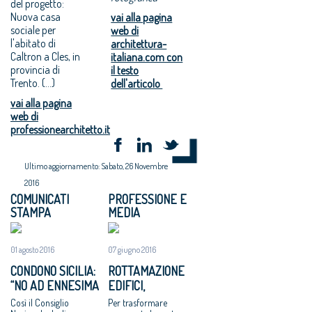
del progetto:
Nuova casa
vai alla pagina
sociale per
web di
l'abitato di
architettura-
Caltron a Cles, in
italiana.com con
provincia di
il testo
Trento. (...)
dell'articolo
vai alla pagina
web di
professionearchitetto.it
Ultimo aggiornamento: Sabato, 26 Novembre
2016
COMUNICATI
PROFESSIONE E
STAMPA
MEDIA
01 agosto 2016
07 giugno 2016
CONDONO SICILIA:
ROTTAMAZIONE
“NO AD ENNESIMA
EDIFICI,
VERGOGNA”
CAPPOCHIN:
Così il Consiglio
Per trasformare