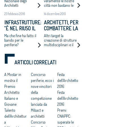
“INNOVARE GLI
Nazionale degli
veramente le nostre
Architetti
città non bastano le
APPROCCI ALLE
Pianificatori,
norme che
POLITICHE
23 febbraio 2016
14 dicembre 2015
Paesaggisti e
prevedono la
URBANE”
Conservatori sulla
demolizione e la
INFRASTRUTTURE:
ARCHITETTI, PER
ipotesi di sanatoria
ricostruzione in classe
“È NEL RIUSO IL
COMBATTERE LA
per gli abusi edilizi
A dei fabbricati
commessi entro 150
FUTURO DELLE
CRISI PUNTANO A
Ma che fine ha fatto il
Altri target la
metri dalla costa
INCOMPIUTE”
CRESCERE FUORI
bando per le
creazione di strutture
periferie?
multidisciplinari e il
DALL'EUROPA
focus su progetti
legati alla sostenibilità,
rigenerazione di aree
ARTICOLI CORRELATI
dismesse o il riuso di
edifici
A Mostar in
Concorso
Festa
mostra il
periferie, ecco i
dell’Architetto
Premio
nove vincitori
2016
Architetto
della
Festa
Italiano e
competizione
dell’Architetto
Giovane
lanciata da
2016
Talento
Mibact e
Premi
dell’Architettur
architetti
CNAPPC:
a
Concorso
superate le