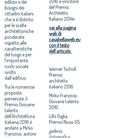
2016 e vincitore
edilizio e dei
del Premio
bisogni dei
Architetto
cittadini italiani.
Italiano 2014».
che si è distinto
per le scelte
vai alla pagina
architettoniche
web di
ponderate
casabellaweb.eu
rispetto alle
con il testo
caratteristiche
dell'articolo
del luogo e per
l'importante
ruolo sociale
Werner Tscholl.
svolto
Premio
dall'edificio.
architetto
italiano 2016
Tra le numerose
proposte
Mirko Franzoso.
pervenute, il
Giovane talento
Premio Giovane
2016
talento
dell'Architettura
Lillo Giglia.
italiana 2016 è
Premio Riuso 05
andato a Mirko
galleria
Franzoso, autore
fotografica