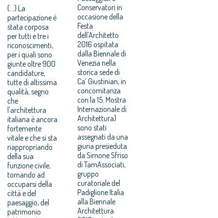
Conservatori in
(...) La
occasione della
partecipazione è
Festa
stata corposa
dell’Architetto
per tutti e tre i
2016 ospitata
riconoscimenti,
dalla Biennale di
per i quali sono
Venezia nella
giunte oltre 900
storica sede di
candidature,
Ca’ Giustinian, in
tutte di altissima
concomitanza
qualità, segno
con la 15. Mostra
che
Internazionale di
l'architettura
Architettura)
italiana è ancora
sono stati
fortemente
assegnati da una
vitale e che si sta
giuria presieduta
riappropriando
da Simone Sfriso
della sua
di TamAssociati,
funzione civile,
gruppo
tornando ad
curatoriale del
occuparsi della
Padiglione Italia
città e del
alla Biennale
paesaggio, del
Architettura
patrimonio