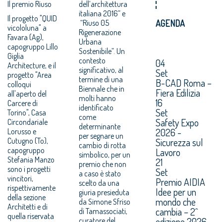
Il premio Riuso
dell’architettura
italiana 2016” e
Il progetto "QUID
“Riuso 05
AGENDA
vicololuna" a
Rigenerazione
Favara (Ag),
Urbana
capogruppo Lillo
Sostenibile”. Un
Giglia
contesto
04
Architecture, e il
significativo, al
Set
progetto "Area
termine di una
B-CAD Roma –
colloqui
Biennale che in
Fiera Edilizia
all'aperto del
molti hanno
16
Carcere di
identificato
Set
Torino", Casa
come
Safety Expo
Circondariale
determinante
2026 -
Lorusso e
per segnare un
Cutugno (To),
Sicurezza sul
cambio di rotta
capogruppo
Lavoro
simbolico, per un
Stefania Manzo
21
premio che non
sono i progetti
Set
a caso è stato
vincitori,
Premio AIDIA
scelto da una
rispettivamente
Idee per un
giuria presieduta
della sezione
mondo che
da Simone Sfriso
Architetti e di
cambia – 2^
di Tamassociati,
quella riservata
edizione 2026.
curatore del