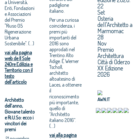
a Università,
padiglione
22
Enti, Fondazioni
italiano.
Set
e Associazioni
Osteria
del Premio
Per una curiosa
dell'Architetto a
"Riuso 05
coincidenza, i
Marmomac
Rigenerazione
premi più
28
Urbana
importanti del
Nov
Sostenibile". (...)
2016 sono
Premio
approdati nel
vai alla pagina
Architettura
Trentino Alto
web de Il Sole
Città di Oderzo
Adige. È Werner
24Ore Edilizia e
Tscholl,
XX Edizione
Territorio con il
architetto
2026
testo
altoatesino di
dell'articolo
Laces, a ottenere
il
riconoscimento
AWN.IT
Architetto
più importante,
dell’anno,
quello di
Giovane talento
“Architetto
e Ri.U.So: ecco i
italiano 2016”.
vincitori dei
(...)
premi
vai alla pagina
21 novembre