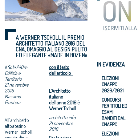
A WERNER TSCHOLL IL PREMIO
ARCHITETTO ITALIANO 2016 DEL
CNA, OMAGGIO AL DESIGN PULITO
ED ELEGANTE «MADE IN BOZEN»
IN EVIDENZA
Il Sole 24Ore
con il testo
Edilizia e
dell'articolo
ELEZIONI
Territorio
CNAPPC
21 novembre
2016
2026/2031
L’Architetto
Massimo
italiano
CONCORSI
Frontera
dell’anno 2016 è
PER TITOLI ED
Werner Tscholl
ESAMI
architetto.info
BANDITI DAL
All'architetto
21 novembre
CNAPPC
altoatesino
2016
Werner Tscholl,
ELEZIONI
con studio a
Per la prima