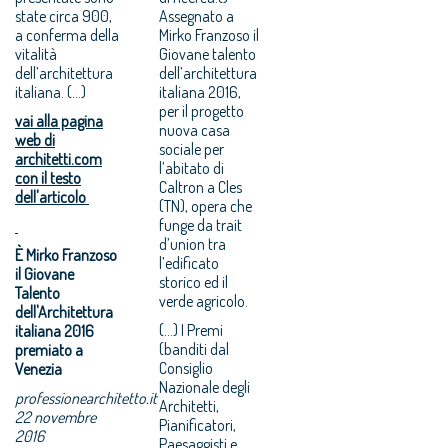
state circa 900,
Assegnato a
a conferma della
Mirko Franzoso il
vitalità
Giovane talento
dell’architettura
dell’architettura
italiana. (...)
italiana 2016,
per il progetto
vai alla pagina
nuova casa
web di
sociale per
architetti.com
l’abitato di
con il testo
Caltron a Cles
dell'articolo
(TN), opera che
funge da trait
d’union tra
È Mirko Franzoso
l’edificato
il Giovane
storico ed il
Talento
verde agricolo.
dell'Architettura
(...) I Premi
italiana 2016
(banditi dal
premiato a
Consiglio
Venezia
Nazionale degli
professionearchitetto.it
Architetti,
22 novembre
Pianificatori,
2016
Paesaggisti e