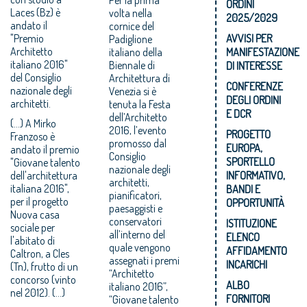
ORDINI
Laces (Bz) è
volta nella
2025/2029
andato il
cornice del
"Premio
AVVISI PER
Padiglione
Architetto
italiano della
MANIFESTAZIONE
italiano 2016"
Biennale di
DI INTERESSE
del Consiglio
Architettura di
CONFERENZE
nazionale degli
Venezia si è
DEGLI ORDINI
architetti.
tenuta la Festa
E DCR
dell’Architetto
(...) A Mirko
2016, l’evento
PROGETTO
Franzoso è
promosso dal
EUROPA,
andato il premio
Consiglio
SPORTELLO
"Giovane talento
nazionale degli
dell'architettura
INFORMATIVO,
architetti,
italiana 2016",
BANDI E
pianificatori,
per il progetto
OPPORTUNITÀ
paesaggisti e
Nuova casa
conservatori
ISTITUZIONE
sociale per
all’interno del
ELENCO
l'abitato di
quale vengono
AFFIDAMENTO
Caltron, a Cles
assegnati i premi
INCARICHI
(Tn), frutto di un
“Architetto
concorso (vinto
ALBO
italiano 2016”,
nel 2012). (...)
FORNITORI
“Giovane talento