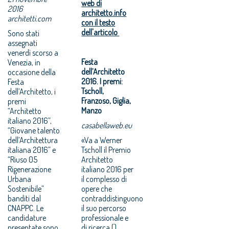
web di
2016
architetto.info
architetti.com
con il testo
dell'articolo
Sono stati
assegnati
venerdì scorso a
Festa
Venezia, in
dell’Architetto
occasione della
2016. I premi:
Festa
Tscholl,
dell’Architetto, i
Franzoso, Giglia,
premi
Manzo
“Architetto
italiano 2016”,
casabellaweb.eu
“Giovane talento
dell’Architettura
«Va a Werner
italiana 2016” e
Tscholl il Premio
“Riuso 05
Architetto
Rigenerazione
italiano 2016 per
Urbana
il complesso di
Sostenibile”
opere che
banditi dal
contraddistinguono
CNAPPC. Le
il suo percorso
candidature
professionale e
presentate sono
di ricerca.()