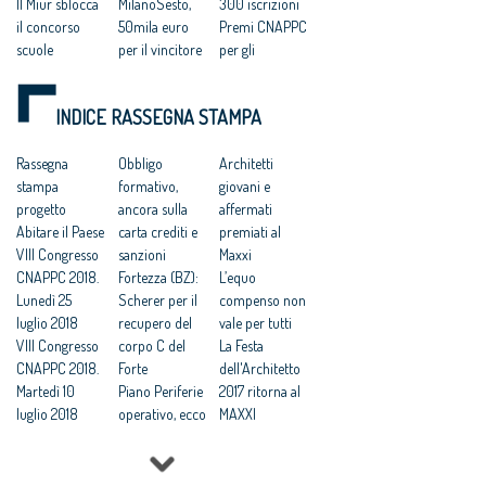
Il Miur sblocca
MilanoSesto,
300 iscrizioni
il concorso
50mila euro
Premi CNAPPC
scuole
per il vincitore
per gli
innovative: in
(bando a
Architetti,
commissione
gennaio)
scade il 30
INDICE RASSEGNA STAMPA
Werner Tscholl
«Architetti
settembre il
e Benedetta
italiani
termine per le
Tagliabue
Rassegna
dell’anno»:
Obbligo
candidature
Architetti
L’architettura
stampa
vince Werner
formativo,
Il Consiglio
giovani e
del futuro alla
progetto
Tscholl
ancora sulla
degli architetti
affermati
Lub
Abitare il Paese
Premi: i
carta crediti e
lancia il
premiati al
La ricetta di
VIII Congresso
vincitori di
sanzioni
premio per i
Maxxi
Werner
CNAPPC 2018.
“Architetto
Fortezza (BZ):
migliori
L’equo
Tscholl: studio
Lunedì 25
italiano 2016”;
Scherer per il
progetti
compenso non
taglia small e
luglio 2018
“Giovane
recupero del
vale per tutti
gestione
VIII Congresso
talento
corpo C del
La Festa
completa del
CNAPPC 2018.
dell’Architettur
Forte
dell'Architetto
processo
Martedì 10
a italiana
Piano Periferie
2017 ritorna al
Mirko, il
luglio 2018
2016”; “Riuso
operativo, ecco
MAXXI
giovane talento
VIII Congresso
05
tutti i progetti
Professioni:
dell’architettur
CNAPPC 2018.
Rigenerazione
finanziati
architetti, il 30
a italiana 2016
Lunedì 9 luglio
Urbana
Commissione
Focus su