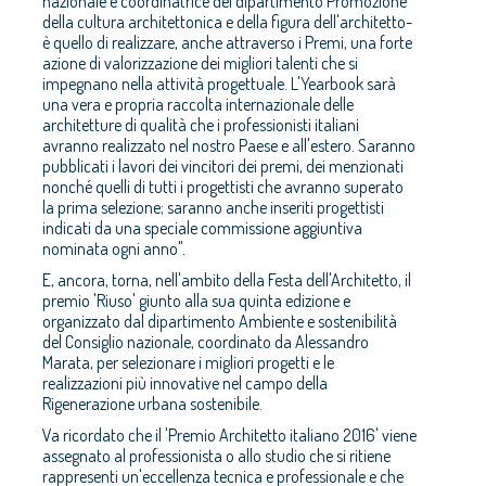
nazionale e coordinatrice del dipartimento Promozione
della cultura architettonica e della figura dell'architetto-
è quello di realizzare, anche attraverso i Premi, una forte
azione di valorizzazione dei migliori talenti che si
impegnano nella attività progettuale. L'Yearbook sarà
una vera e propria raccolta internazionale delle
architetture di qualità che i professionisti italiani
avranno realizzato nel nostro Paese e all'estero. Saranno
pubblicati i lavori dei vincitori dei premi, dei menzionati
nonché quelli di tutti i progettisti che avranno superato
la prima selezione; saranno anche inseriti progettisti
indicati da una speciale commissione aggiuntiva
nominata ogni anno".
E, ancora, torna, nell'ambito della Festa dell'Architetto, il
premio 'Riuso' giunto alla sua quinta edizione e
organizzato dal dipartimento Ambiente e sostenibilità
del Consiglio nazionale, coordinato da Alessandro
Marata, per selezionare i migliori progetti e le
realizzazioni più innovative nel campo della
Rigenerazione urbana sostenibile.
Va ricordato che il 'Premio Architetto italiano 2016' viene
assegnato al professionista o allo studio che si ritiene
rappresenti un'eccellenza tecnica e professionale e che