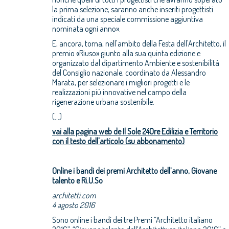
la prima selezione; saranno anche inseriti progettisti
indicati da una speciale commissione aggiuntiva
nominata ogni anno».
E, ancora, torna, nell'ambito della Festa dell'Architetto, il
premio «Riuso» giunto alla sua quinta edizione e
organizzato dal dipartimento Ambiente e sostenibilità
del Consiglio nazionale, coordinato da Alessandro
Marata, per selezionare i migliori progetti e le
realizzazioni più innovative nel campo della
rigenerazione urbana sostenibile.
(...)
vai alla pagina web de Il Sole 24Ore Edilizia e Territorio
con il testo dell'articolo (su abbonamento)
Online i bandi dei premi Architetto dell’anno, Giovane
talento e Ri.U.So
architetti.com
4 agosto 2016
Sono online i bandi dei tre Premi “Architetto italiano