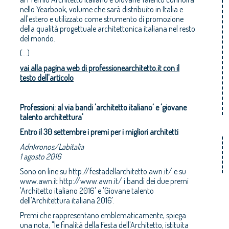
nello Yearbook, volume che sarà distribuito in Italia e
all'estero e utilizzato come strumento di promozione
della qualità progettuale architettonica italiana nel resto
del mondo.
(...)
vai alla pagina web di professionearchitetto.it con il
testo dell'articolo
Professioni: al via bandi 'architetto italiano' e 'giovane
talento architettura'
Entro il 30 settembre i premi per i migliori architetti
Adnkronos/Labitalia
1 agosto 2016
Sono on line su http://festadellarchitetto.awn.it/ e su
www.awn.it http://www.awn.it/ i bandi dei due premi
'Architetto italiano 2016' e 'Giovane talento
dell'Architettura italiana 2016'.
Premi che rappresentano emblematicamente, spiega
una nota, "le finalità della Festa dell'Architetto, istituita