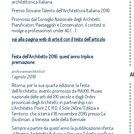
architettonica italiana.
Premio Giovane Talento dell’Architettura Italiana 2016
Promosso dal Consiglio Nazionale degli Architetti,
Pianificatori, Paesaggisti e Conservatori, il contest si
rivolge a professionisti under 40 (...)
vai alla pagina web di arte.it con il testo dell'articolo
Festa dell'Architetto 2016: quest'anno triplice
premiazione
professionearchitetto.it
A
1 agosto 2016
Ritorna, per la sua quarta edizione, la Festa
dell'Architetto, evento promosso da MAXXI, Museo
nazionale delle arti del XXI secolo e dagli Ordini
provinciali degli Architetti, in partnership con
L'Architetto, Point Z.E.R.O. il Sole 24Ore/Edilizia e
Territorio, che si terrà il 18 novembre 2016 presso Ca'
Giustinian, a Venezia, sede della Biennale.
Sempre a partire da quest'anno la pubblicazione riferita
al Premio Architetto Italiano e Giovane Talento confluirà