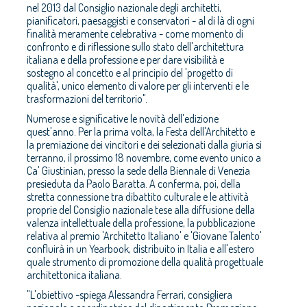
nel 2013 dal Consiglio nazionale degli architetti,
pianificatori, paesaggisti e conservatori - al di là di ogni
finalità meramente celebrativa - come momento di
confronto e di riflessione sullo stato dell'architettura
italiana e della professione e per dare visibilità e
sostegno al concetto e al principio del 'progetto di
qualità', unico elemento di valore per gli interventi e le
trasformazioni del territorio".
Numerose e significative le novità dell'edizione
quest'anno. Per la prima volta, la Festa dell'Architetto e
la premiazione dei vincitori e dei selezionati dalla giuria si
terranno, il prossimo 18 novembre, come evento unico a
Ca' Giustinian, presso la sede della Biennale di Venezia
presieduta da Paolo Baratta. A conferma, poi, della
stretta connessione tra dibattito culturale e le attività
proprie del Consiglio nazionale tese alla diffusione della
valenza intellettuale della professione, la pubblicazione
relativa al premio 'Architetto Italiano' e 'Giovane Talento'
confluirà in un Yearbook, distribuito in Italia e all'estero
quale strumento di promozione della qualità progettuale
architettonica italiana.
"L'obiettivo -spiega Alessandra Ferrari, consigliera