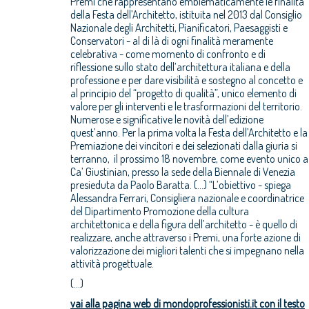
Premi che rappresentano emblematicamente le finalità
della Festa dell’Architetto, istituita nel 2013 dal Consiglio
Nazionale degli Architetti, Pianificatori, Paesaggisti e
Conservatori - al di là di ogni finalità meramente
celebrativa - come momento di confronto e di
riflessione sullo stato dell’architettura italiana e della
professione e per dare visibilità e sostegno al concetto e
al principio del “progetto di qualità”, unico elemento di
valore per gli interventi e le trasformazioni del territorio.
Numerose e significative le novità dell’edizione
quest’anno. Per la prima volta la Festa dell’Architetto e la
Premiazione dei vincitori e dei selezionati dalla giuria si
terranno, il prossimo 18 novembre, come evento unico a
Ca’ Giustinian, presso la sede della Biennale di Venezia
presieduta da Paolo Baratta. (...) “L’obiettivo - spiega
Alessandra Ferrari, Consigliera nazionale e coordinatrice
del Dipartimento Promozione della cultura
architettonica e della figura dell’architetto - è quello di
realizzare, anche attraverso i Premi, una forte azione di
valorizzazione dei migliori talenti che si impegnano nella
attività progettuale.
(...)
vai alla pagina web di mondoprofessionisti.it con il testo