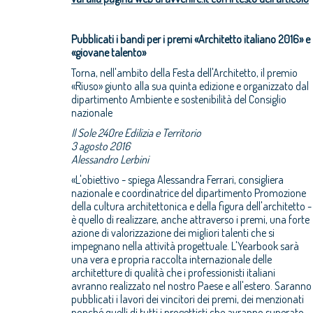
Pubblicati i bandi per i premi «Architetto italiano 2016» e
«giovane talento»
Torna, nell'ambito della Festa dell'Architetto, il premio
«Riuso» giunto alla sua quinta edizione e organizzato dal
dipartimento Ambiente e sostenibilità del Consiglio
nazionale
Il Sole 24Ore Edilizia e Territorio
3 agosto 2016
Alessandro Lerbini
«L'obiettivo - spiega Alessandra Ferrari, consigliera
nazionale e coordinatrice del dipartimento Promozione
della cultura architettonica e della figura dell'architetto -
è quello di realizzare, anche attraverso i premi, una forte
azione di valorizzazione dei migliori talenti che si
impegnano nella attività progettuale. L'Yearbook sarà
una vera e propria raccolta internazionale delle
architetture di qualità che i professionisti italiani
avranno realizzato nel nostro Paese e all'estero. Saranno
pubblicati i lavori dei vincitori dei premi, dei menzionati
nonché quelli di tutti i progettisti che avranno superato