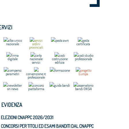
ERVIZI
albo unico
servizi
posta awn
posta
nazionale
ordini
certificata
provinciali
firma
carta
costi
costi studio
digitale
nazionale
costruzione
professionale
servizi
edilizia
compensi
formazione
progetto
parametri
convenzione rc
Europa
professionale
newsletter
concorsi
guida bandi
osservatorio
on news
piattaforma
bandi ONSAI
N EVIDENZA
ELEZIONI CNAPPC 2026/2031
CONCORSI PER TITOLI ED ESAMI BANDITI DAL CNAPPC