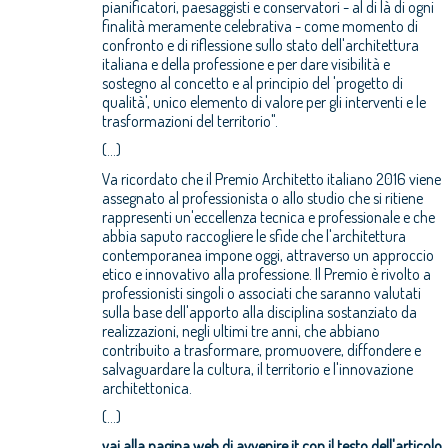
pianificatori, paesaggisti e conservatori - al di là di ogni
finalità meramente celebrativa - come momento di
confronto e di riflessione sullo stato dell'architettura
italiana e della professione e per dare visibilità e
sostegno al concetto e al principio del 'progetto di
qualità', unico elemento di valore per gli interventi e le
trasformazioni del territorio".
(...)
Va ricordato che il Premio Architetto italiano 2016 viene
assegnato al professionista o allo studio che si ritiene
rappresenti un'eccellenza tecnica e professionale e che
abbia saputo raccogliere le sfide che l'architettura
contemporanea impone oggi, attraverso un approccio
etico e innovativo alla professione. Il Premio è rivolto a
professionisti singoli o associati che saranno valutati
sulla base dell'apporto alla disciplina sostanziato da
realizzazioni, negli ultimi tre anni, che abbiano
contribuito a trasformare, promuovere, diffondere e
salvaguardare la cultura, il territorio e l'innovazione
architettonica.
(...)
vai alla pagina web di avvenire.it con il testo dell'articolo