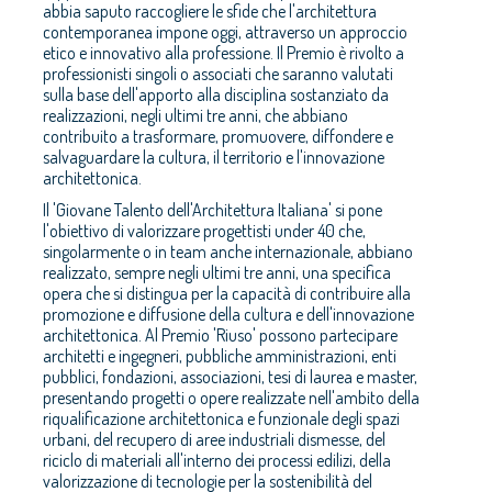
abbia saputo raccogliere le sfide che l'architettura
contemporanea impone oggi, attraverso un approccio
etico e innovativo alla professione. Il Premio è rivolto a
professionisti singoli o associati che saranno valutati
sulla base dell'apporto alla disciplina sostanziato da
realizzazioni, negli ultimi tre anni, che abbiano
contribuito a trasformare, promuovere, diffondere e
salvaguardare la cultura, il territorio e l'innovazione
architettonica.
Il 'Giovane Talento dell'Architettura Italiana' si pone
l'obiettivo di valorizzare progettisti under 40 che,
singolarmente o in team anche internazionale, abbiano
realizzato, sempre negli ultimi tre anni, una specifica
opera che si distingua per la capacità di contribuire alla
promozione e diffusione della cultura e dell'innovazione
architettonica. Al Premio 'Riuso' possono partecipare
architetti e ingegneri, pubbliche amministrazioni, enti
pubblici, fondazioni, associazioni, tesi di laurea e master,
presentando progetti o opere realizzate nell'ambito della
riqualificazione architettonica e funzionale degli spazi
urbani, del recupero di aree industriali dismesse, del
riciclo di materiali all'interno dei processi edilizi, della
valorizzazione di tecnologie per la sostenibilità del