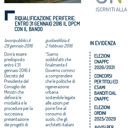
RIQUALIFICAZIONE PERIFERIE:
ENTRO 31 GENNAIO 2016 IL DPCM
CON IL BANDO
lavoripubblici.it
guidaedilizia.it
IN EVIDENZA
29 gennaio 2016
2 febbraio 2016
Dovrà essere
“Siamo
ELEZIONI
predisposto
soddisfatti che
CNAPPC
entro il 31
finalmente il
2026/2031
gennaio 2016 il
Governo cominci
Decreto del
a comprendere
CONCORSI
Presidente del
che le politiche di
PER TITOLI ED
Consiglio dei
rigenerazione
ESAMI
Ministri che
urbana
BANDITI DAL
definirà le
sostenibile legate
CNAPPC
modalità e le
alle azioni per
ELEZIONI
procedure per la
porre fine al
ORDINI
successiva
consumo di
2025/2029
presentazione
suolo, che gli
dei progetti di
architetti italiani
AVVISI PER