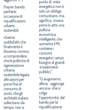
punto di vista
energetico non è
Freyrie: bando
solo un obbligo
periferie,
comunitario, ma
occasione di
significa, invece,
riqualificazioni
porre in atto una
urbane
politica
sostenibili
economica
«Siamo
intelligente, che
soddisfatti che
aumenta il Pil,
finalmente il
contiene i
Governo cominci
consumi
a comprendere
energetici, senza
che le politiche di
bisogno di grandi
rigenerazione
investimenti
urbana
pubblici".
sostenibile legate
"Ci auguriamo,
alle azioni per
allora, -aggiunge
porre fine al
ancora- che si
consumo di
colga
suolo, che gli
l'opportunità del
architetti italiani
bando per la
sollecitano da
riqualificazione
tempo, non si