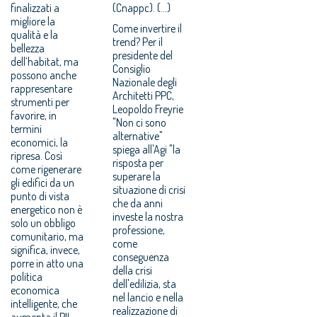
finalizzati a
(Cnappc). (...)
migliore la
Come invertire il
qualità e la
trend? Per il
bellezza
presidente del
dell’habitat, ma
Consiglio
possono anche
Nazionale degli
rappresentare
Architetti PPC,
strumenti per
Leopoldo Freyrie
favorire, in
"Non ci sono
termini
alternative"
economici, la
spiega all'Agi "la
ripresa. Così
risposta per
come rigenerare
superare la
gli edifici da un
situazione di crisi
punto di vista
che da anni
energetico non è
investe la nostra
solo un obbligo
professione,
comunitario, ma
come
significa, invece,
conseguenza
porre in atto una
della crisi
politica
dell'edilizia, sta
economica
nel lancio e nella
intelligente, che
realizzazione di
aumenta il PIL,