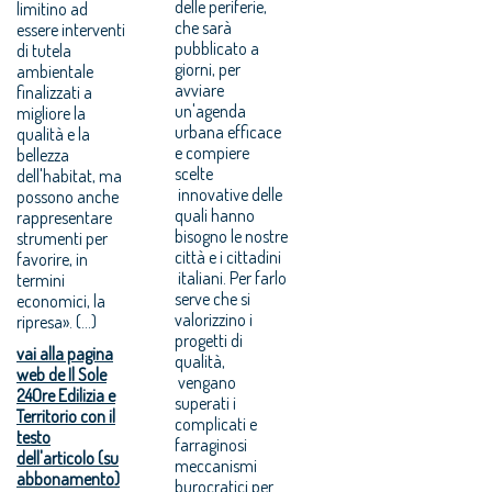
delle periferie,
limitino ad
che sarà
essere interventi
pubblicato a
di tutela
giorni, per
ambientale
avviare
finalizzati a
un'agenda
migliore la
urbana efficace
qualità e la
e compiere
bellezza
scelte
dell'habitat, ma
innovative delle
possono anche
quali hanno
rappresentare
bisogno le nostre
strumenti per
città e i cittadini
favorire, in
italiani. Per farlo
termini
serve che si
economici, la
valorizzino i
ripresa». (...)
progetti di
vai alla pagina
qualità,
web de Il Sole
vengano
24Ore Edilizia e
superati i
Territorio con il
complicati e
testo
farraginosi
dell'articolo (su
meccanismi
abbonamento)
burocratici per