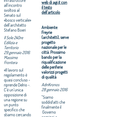
Infrastrutture
web di agi.it con
all'incontro
il testo
svoltosi al
dell'articolo
Senato sul
«bosco verticale»
dell'architetto
Ambiente:
Stefano Boeri
Freyrie
(architetti), serve
Il Sole 24Ore
progetto
Edilizia e
nazionale per le
Territorio
città. Prossimo
29 gennaio 2016
bando per la
Massimo
riqualificazione
Frontera
delle periferie
«Il lavoro sul
valorizzi progetti
regolamento è
di qualità
quasi concluso -
AdnKronos
riprende Delrio -.
28 gennaio 2016
C'è un'unica
opposizione di
"Siamo
una regione su
soddisfatti che
un punto
finalmente il
specifico che
Governo
stiamo cercando
cominci a