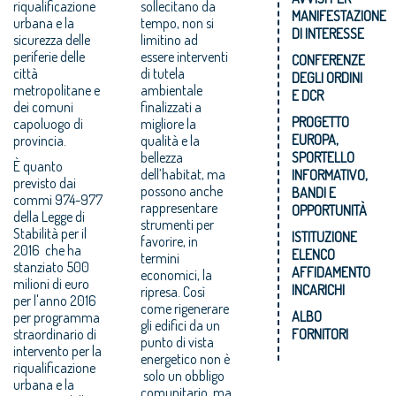
riqualificazione
sollecitano da
MANIFESTAZIONE
urbana e la
tempo, non si
DI INTERESSE
sicurezza delle
limitino ad
periferie delle
essere interventi
CONFERENZE
città
di tutela
DEGLI ORDINI
metropolitane e
ambientale
E DCR
dei comuni
finalizzati a
PROGETTO
capoluogo di
migliore la
EUROPA,
provincia.
qualità e la
bellezza
SPORTELLO
È quanto
dell’habitat, ma
INFORMATIVO,
previsto dai
possono anche
BANDI E
commi 974-977
rappresentare
OPPORTUNITÀ
della Legge di
strumenti per
Stabilità per il
ISTITUZIONE
favorire, in
2016 che ha
ELENCO
termini
stanziato 500
AFFIDAMENTO
economici, la
milioni di euro
INCARICHI
ripresa. Così
per l'anno 2016
come rigenerare
ALBO
per programma
gli edifici da un
straordinario di
FORNITORI
punto di vista
intervento per la
energetico non è
riqualificazione
solo un obbligo
urbana e la
comunitario, ma