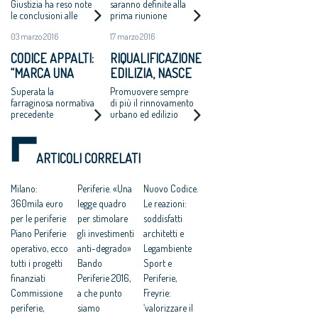
CONSIGLIO
Giustizia ha reso note
saranno definite alla
le conclusioni alle
prima riunione
NAZIONALE
quali è pervenuta la
03 marzo 2016
17 marzo 2016
Commissione
elettorale
CODICE APPALTI:
RIQUALIFICAZIONE
appositamente
“MARCA UNA
EDILIZIA, NASCE
costituita per la
verifica dei risultati
SIGNIFICATIVA
E-LAB, PROMOSSO
Superata la
Promuovere sempre
delle elezioni per il
DISCONTINUITÀ”
DA ARCHITETTI E
farraginosa normativa
di più il rinnovamento
rinnovo del Cnappc
precedente
urbano ed edilizio
LEGAMBIENTE
riducendo i consumi
energetici e limitando
il consumo di suolo
ARTICOLI CORRELATI
Milano:
Periferie. «Una
Nuovo Codice.
360mila euro
legge quadro
Le reazioni:
per le periferie
per stimolare
soddisfatti
Piano Periferie
gli investimenti
architetti e
operativo, ecco
anti-degrado»
Legambiente
tutti i progetti
Bando
Sport e
finanziati
Periferie 2016,
Periferie,
Commissione
a che punto
Freyrie:
periferie,
siamo
‘valorizzare il