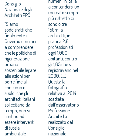
numeri: in Italia
Consiglio
a contendersi un
Nazionale degli
mercato sempre
Architetti PPC
più ristretto ci
“Siamo
sono oltre
soddisfatti che
150mila
finalmente il
architetti, in
Governo cominci
pratica 2,6
a comprendere
professionisti
che le politiche di
ogni 1.000
rigenerazione
abitanti, contro
urbana
gli 1,65 che si
sostenibile legate
registravano nel
alle azioni per
2000. (...)
porre fine al
Questa la
consumo di
fotografia
suolo, che gli
relativa al 2014
architetti italiani
scattata
sollecitano da
dall'osservatorio
tempo, non si
Professione
limitino ad
Architetto
essere interventi
realizzato dal
di tutela
Consiglio
ambientale
nazionale