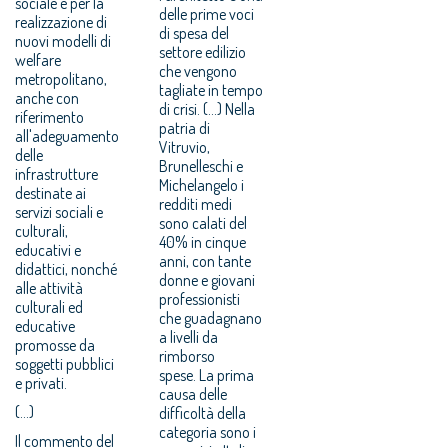
sociale e per la
delle prime voci
realizzazione di
di spesa del
nuovi modelli di
settore edilizio
welfare
che vengono
metropolitano,
tagliate in tempo
anche con
di crisi. (...) Nella
riferimento
patria di
all'adeguamento
Vitruvio,
delle
Brunelleschi e
infrastrutture
Michelangelo i
destinate ai
redditi medi
servizi sociali e
sono calati del
culturali,
40% in cinque
educativi e
anni, con tante
didattici, nonché
donne e giovani
alle attività
professionisti
culturali ed
che guadagnano
educative
a livelli da
promosse da
rimborso
soggetti pubblici
spese. La prima
e privati.
causa delle
(...)
difficoltà della
categoria sono i
Il commento del