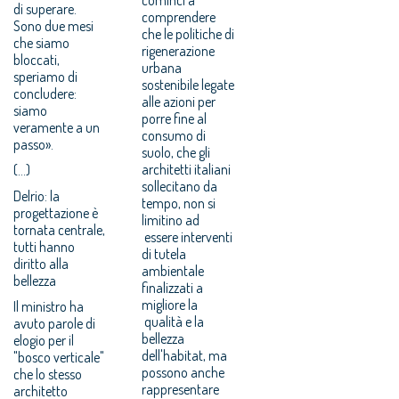
di superare.
comprendere
Sono due mesi
che le politiche di
che siamo
rigenerazione
bloccati,
urbana
speriamo di
sostenibile legate
concludere:
alle azioni per
siamo
porre fine al
veramente a un
consumo di
passo».
suolo, che gli
architetti italiani
(...)
sollecitano da
Delrio: la
tempo, non si
progettazione è
limitino ad
tornata centrale,
essere interventi
tutti hanno
di tutela
diritto alla
ambientale
bellezza
finalizzati a
migliore la
Il ministro ha
qualità e la
avuto parole di
bellezza
elogio per il
dell'habitat, ma
"bosco verticale"
possono anche
che lo stesso
rappresentare
architetto