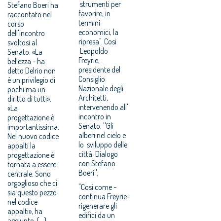
strumenti per
Stefano Boeri ha
favorire, in
raccontato nel
termini
corso
economici, la
dell'incontro
ripresa". Così
svoltosi al
Leopoldo
Senato. «La
Freyrie,
bellezza - ha
presidente del
detto Delrio non
Consiglio
è un privilegio di
Nazionale degli
pochi ma un
Architetti,
diritto di tutti».
intervenendo all'
«La
incontro in
progettazione è
Senato, ''Gli
importantissima.
alberi nel cielo e
Nel nuovo codice
lo sviluppo delle
appalti la
città. Dialogo
progettazione è
con Stefano
tornata a essere
Boeri''.
centrale. Sono
orgoglioso che ci
"Così come -
sia questo pezzo
continua Freyrie-
nel codice
rigenerare gli
appalti», ha
edifici da un
aggiunto. (...)