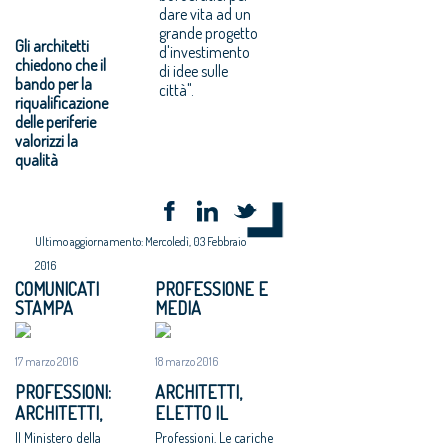
dare vita ad un
grande progetto
Gli architetti
d'investimento
chiedono che il
di idee sulle
bando per la
città".
riqualificazione
delle periferie
valorizzi la
qualità
Ultimo aggiornamento: Mercoledì, 03 Febbraio
2016
COMUNICATI
PROFESSIONE E
STAMPA
MEDIA
17 marzo 2016
18 marzo 2016
PROFESSIONI:
ARCHITETTI,
ARCHITETTI,
ELETTO IL
ELETTO IL NUOVO
CONSIGLIO
Il Ministero della
Professioni. Le cariche