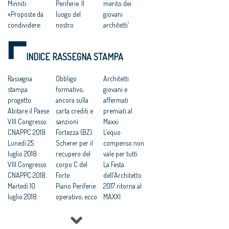
Minniti:
Periferie. Il
merito dei
«Proposte da
luogo del
giovani
condividere:
nostro
architetti’
politiche
scontento
Riuso e Sport,
integrate per le
«Le belle
Coni:
INDICE RASSEGNA STAMPA
città»
periferie ci
“valorizzare il
Così farò
difenderanno
merito dei
rinascere le
Rassegna
dalla barbarie»
Obbligo
giovani
Architetti
città a rischio
stampa
Se internet
formativo,
progettisti”
giovani e
Rivoluzione
progetto
mette in gara
ancora sulla
Regolamento
affermati
periferie, addio
Abitare il Paese
gli architetti
carta crediti e
edilizio unico,
premiati al
Vele di
VIII Congresso
sanzioni
Freyrie: «Una
Maxxi
Scampia
CNAPPC 2018.
Fortezza (BZ):
vittoria degli
L’equo
Lunedì 25
Scherer per il
architetti»
compenso non
luglio 2018
recupero del
Efficienza
vale per tutti
VIII Congresso
corpo C del
energetica,
La Festa
CNAPPC 2018.
Forte
accordo Cna-
dell'Architetto
Martedì 10
Piano Periferie
Enel per la
2017 ritorna al
luglio 2018
operativo, ecco
formazione
MAXXI
VIII Congresso
tutti i progetti
gratis agli
Professioni:
CNAPPC 2018.
finanziati
architetti
architetti, il 30
Lunedì 9 luglio
Commissione
Focus su