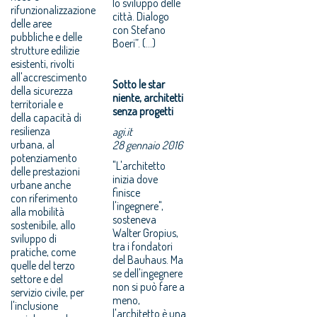
lo sviluppo delle
rifunzionalizzazione
città. Dialogo
delle aree
con Stefano
pubbliche e delle
Boeri”. (...)
strutture edilizie
esistenti, rivolti
all'accrescimento
Sotto le star
della sicurezza
niente, architetti
territoriale e
senza progetti
della capacità di
resilienza
agi.it
urbana, al
28 gennaio 2016
potenziamento
"L'architetto
delle prestazioni
inizia dove
urbane anche
finisce
con riferimento
l'ingegnere",
alla mobilità
sosteneva
sostenibile, allo
Walter Gropius,
sviluppo di
tra i fondatori
pratiche, come
del Bauhaus. Ma
quelle del terzo
se dell'ingegnere
settore e del
non si può fare a
servizio civile, per
meno,
l'inclusione
l'architetto è una