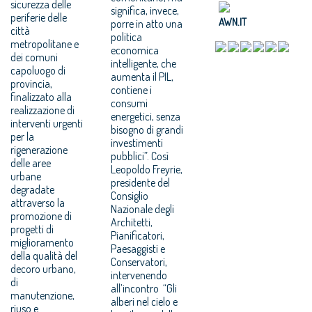
sicurezza delle
significa, invece,
periferie delle
AWN.IT
porre in atto una
città
politica
metropolitane e
economica
dei comuni
intelligente, che
capoluogo di
aumenta il PIL,
provincia,
contiene i
finalizzato alla
consumi
realizzazione di
energetici, senza
interventi urgenti
bisogno di grandi
per la
investimenti
rigenerazione
pubblici”. Così
delle aree
Leopoldo Freyrie,
urbane
presidente del
degradate
Consiglio
attraverso la
Nazionale degli
promozione di
Architetti,
progetti di
Pianificatori,
miglioramento
Paesaggisti e
della qualità del
Conservatori,
decoro urbano,
intervenendo
di
all’incontro “Gli
manutenzione,
alberi nel cielo e
riuso e