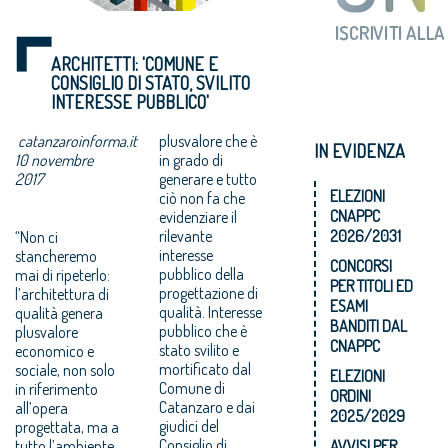
ARCHITETTI: 'COMUNE E
CONSIGLIO DI STATO, SVILITO
INTERESSE PUBBLICO'
catanzaroinforma.it
plusvalore che è
IN EVIDENZA
10 novembre
in grado di
2017
generare e tutto
ELEZIONI
ciò non fa che
CNAPPC
evidenziare il
rilevante
2026/2031
“Non ci
interesse
stancheremo
CONCORSI
pubblico della
mai di ripeterlo:
PER TITOLI ED
progettazione di
l’architettura di
ESAMI
qualità. Interesse
qualità genera
BANDITI DAL
pubblico che è
plusvalore
CNAPPC
stato svilito e
economico e
mortificato dal
sociale, non solo
ELEZIONI
Comune di
in riferimento
ORDINI
Catanzaro e dai
all’opera
2025/2029
giudici del
progettata, ma a
Consiglio di
tutto l’ambiente
AVVISI PER