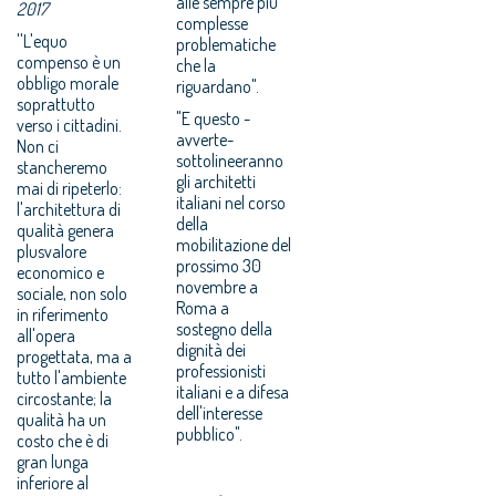
alle sempre più
2017
complesse
''L'equo
problematiche
compenso è un
che la
obbligo morale
riguardano".
soprattutto
"E questo -
verso i cittadini.
avverte-
Non ci
sottolineeranno
stancheremo
gli architetti
mai di ripeterlo:
italiani nel corso
l'architettura di
della
qualità genera
mobilitazione del
plusvalore
prossimo 30
economico e
novembre a
sociale, non solo
Roma a
in riferimento
sostegno della
all'opera
dignità dei
progettata, ma a
professionisti
tutto l'ambiente
italiani e a difesa
circostante; la
dell'interesse
qualità ha un
pubblico".
costo che è di
gran lunga
inferiore al