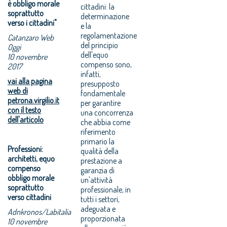
è obbligo morale
cittadini: la
soprattutto
determinazione
verso i cittadini"
e la
regolamentazione
Catanzaro Web
del principio
Oggi
dell'equo
10 novembre
compenso sono,
2017
infatti,
vai alla pagina
presupposto
web di
fondamentale
petrona.virgilio.it
per garantire
con il testo
una concorrenza
dell'articolo
che abbia come
riferimento
primario la
Professioni:
qualità della
architetti, equo
prestazione a
compenso
garanzia di
obbligo morale
un'attività
soprattutto
professionale, in
verso cittadini
tutti i settori,
adeguata e
Adnkronos/Labitalia
proporzionata
10 novembre