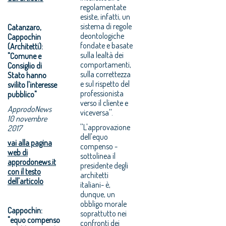
regolamentate
esiste, infatti, un
sistema di regole
Catanzaro,
deontologiche
Cappochin
fondate e basate
(Architetti):
sulla lealtà dei
"Comune e
comportamenti,
Consiglio di
sulla correttezza
Stato hanno
e sul rispetto del
svilito l'interesse
professionista
pubblico"
verso il cliente e
ApprodoNews
viceversa''.
10 novembre
''L'approvazione
2017
dell'equo
vai alla pagina
compenso -
web di
sottolinea il
approdonews.it
presidente degli
con il testo
architetti
dell'articolo
italiani- è,
dunque, un
obbligo morale
Cappochin:
soprattutto nei
"equo compenso
confronti dei