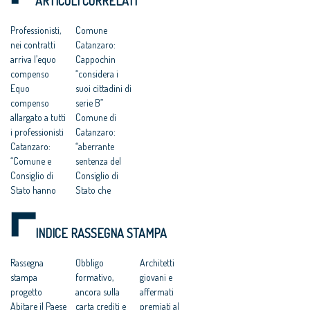
ARTICOLI CORRELATI
a delinquere”
Piano Strutturale
DELL’UOMO
all’Antitrust “no ad
della città al
una competitività
compenso simbolico
Professionisti,
Comune
basata su
di un euro
nei contratti
Catanzaro:
fondamentalismi
monetari e finalizzata
arriva l’equo
Cappochin
a tutelare gli interessi
compenso
“considera i
dei grandi gruppi
Equo
suoi cittadini di
finanziari”
compenso
serie B”
allargato a tutti
Comune di
i professionisti
Catanzaro:
Catanzaro:
“aberrante
“Comune e
sentenza del
Consiglio di
Consiglio di
Stato hanno
Stato che
svilito
avalla
l’interesse
caporalato
INDICE RASSEGNA STAMPA
pubblico”
intellettuale e
Catanzaro.
professionale”
Cnappc:
Rassegna
Progettisti
Obbligo
Architetti
‘Sconcerta che
stampa
gratis a
formativo,
giovani e
al Mit ignorino
progetto
Catanzaro, il
ancora sulla
affermati
il codice dei
Abitare il Paese
Tar accoglie il
carta crediti e
premiati al