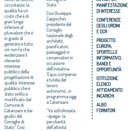
Stato.''
circostante; la
MANIFESTAZIONE
qualità ha un
DI INTERESSE
Così Giuseppe
costo che è di
Cappochin,
CONFERENZE
gran lunga
presidente del
DEGLI ORDINI
inferiore al
Consiglio
E DCR
plusvalore che è
nazionale degli
in grado di
PROGETTO
architetti,
generare e tutto
EUROPA,
pianificatori,
ciò non fa che
paesaggisti e
SPORTELLO
evidenziare il
conservatori in
INFORMATIVO,
rilevante
occasione
BANDI E
interesse
dell'iniziativa
OPPORTUNITÀ
pubblico della
'Equo compenso
progettazione di
ISTITUZIONE
e tutela del
qualità. Interesse
ELENCO
lavoro
pubblico che è
AFFIDAMENTO
autonomo', in
stato svilito e
INCARICHI
programma oggi
mortificato dal
a Catanzaro.
ALBO
Comune di
Catanzaro e dai
''Va sottolineata
FORNITORI
giudici del
-spiega- la
Consiglio di
peculiarità
Stato.” Così
dell'attività