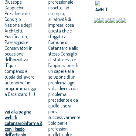
Giuseppe
professionale
Cappochin,
rispetto, ad
AWN.IT
Presidente del
esempio,
Consiglio
all'attività di
Nazionale degli
impresa, cosa
Architetti,
questa che è
Pianificatori,
sfuggita al
Paesaggisti e
Comune di
Conservatori in
Catanzaro e allo
occasione
stesso Consiglio
dell’iniziativa
di Stato: essa è
“Equo
l'applicazione di
compenso e
un sapere alla
tutela del lavoro
soluzione di un
autonomo” in
problema ogni
programma oggi
volta diverso dal
a Catanzaro. (...)
problema
precedente e da
quello che si
porrà
vai alla pagina
successivamente.
web di
Solo per le
catanzaroinforma.it
professioni
con il testo
intellettuali e
dell'articolo