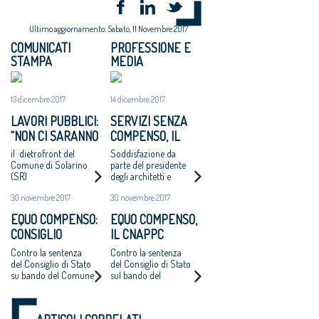
Ultimo aggiornamento: Sabato, 11 Novembre 2017
COMUNICATI
PROFESSIONE E
STAMPA
MEDIA
13 dicembre 2017
14 dicembre 2017
LAVORI PUBBLICI:
SERVIZI SENZA
“NON CI SARANNO
COMPENSO, IL
ALTRI ‘CASI
COMUNE DI
il dietrofront del
Soddisfazione da
CATANZARO’ - MAI
SOLARINO RITIRA
Comune di Solarino
parte del presidente
(SR)
degli architetti e
PIÙ INCARICHI DI
I BANDI DI
dell'Oice. Intanto il
PROGETTAZIONE
PROGETTAZIONE
30 novembre 2017
30 novembre 2017
bando di Catanzaro si
AD UN EURO”
A UN EURO
avvicina
EQUO COMPENSO:
EQUO COMPENSO,
all'aggiudicazione
CONSIGLIO
IL CNAPPC
NAZIONALE
RICORRE ALLA
Contro la sentenza
Contro la sentenza
ARCHITETTI
CORTE EUROPEA
del Consiglio di Stato
del Consiglio di Stato
su bando del Comune
sul bando del
RICORRE ALLA
DEI DIRITTI
di Catanzaro.
Comune di Catanzaro
CORTE EUROPEA
DELL’UOMO
Cappochin “è una
per l’affidamento
DEI DIRITTI
pericolosa istigazione
della redazione del